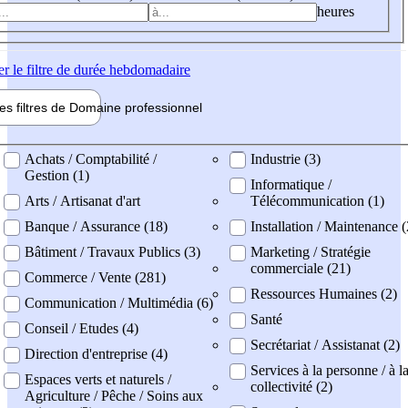
heures
er
le filtre de durée hebdomadaire
les filtres de
Domaine pro
fessionnel
ne professionel
Achats / Comptabilité /
Industrie (3)
Gestion (1)
Informatique /
Arts / Artisanat d'art
Télécommunication (1)
Banque / Assurance (18)
Installation / Maintenance (
Bâtiment / Travaux Publics (3)
Marketing / Stratégie
commerciale (21)
Commerce / Vente (281)
Ressources Humaines (2)
Communication / Multimédia (6)
Santé
Conseil / Etudes (4)
Secrétariat / Assistanat (2)
Direction d'entreprise (4)
Services à la personne / à l
Espaces verts et naturels /
collectivité (2)
Agriculture / Pêche / Soins aux