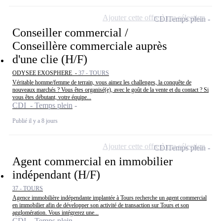
Ajouter cette offre à ma sélection
CDI
Temps plein
Conseiller commercial /
Conseillère commerciale auprès
d'une clie (H/F)
ODYSEE EXOSPHERE -
37 - TOURS
Véritable homme/femme de terrain, vous aimez les challenges, la conquête de
nouveaux marchés ? Vous êtes organisé(e), avec le goût de la vente et du contact ? Si
vous êtes débutant, votre équipe...
CDI - Temps plein
Publié il y a 8 jours
Ajouter cette offre à ma sélection
CDI
Temps plein
Agent commercial en immobilier
indépendant (H/F)
37 - TOURS
Agence immobilière indépendante implantée à Tours recherche un agent commercial
en immobilier afin de développer son activité de transaction sur Tours et son
agglomération. Vous intégrerez une...
CDI - Temps plein