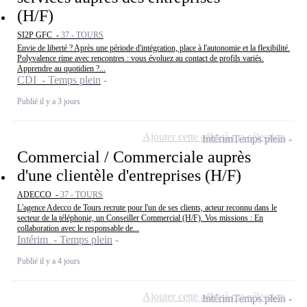
(H/F)
SI2P GFC -
37 - TOURS
Envie de liberté ? Après une période d'intégration, place à l'autonomie et la flexibilité.
Polyvalence rime avec rencontres : vous évoluez au contact de profils variés.
Apprendre au quotidien ?...
CDI - Temps plein
Publié il y a 3 jours
Ajouter cette offre à ma sélection
Intérim
Temps plein
Commercial / Commerciale auprès
d'une clientèle d'entreprises (H/F)
ADECCO -
37 - TOURS
L'agence Adecco de Tours recrute pour l'un de ses clients, acteur reconnu dans le
secteur de la téléphonie, un Conseiller Commercial (H/F). Vos missions : En
collaboration avec le responsable de...
Intérim - Temps plein
Publié il y a 4 jours
Ajouter cette offre à ma sélection
Intérim
Temps plein