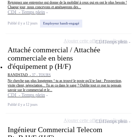
Rejoignez une entreprise qui donne de la mobilité à ceux qui en ont le plus besoin !
Chaque jour, nous concevons et aménageons des...
CDI - Temps plein
Publié il y a 12 jours
Employeur handi-engagé
Ajouter cette offre à ma sélection
CDI
Temps plein
Attaché commercial / Attachée
commerciale en biens
d'équipement p (H/F)
RANDSTAD -
37 - TOURS
Ne cherche pas plus longtemps ! tu as trouvé le poste qu'il te faut : Prospection,
visite client, négociation... Tu as ça dans le sang ? Oublie tout ce que tu pensais
savoir sur le commercial et le...
CDI - Temps plein
Publié il y a 12 jours
Ajouter cette offre à ma sélection
CDI
Temps plein
Ingénieur Commercial Telecom