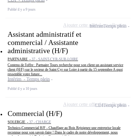
Publié il y a 9 jours
Ajouter cette offre à ma sélection
Intérim
Temps plein
Assistant administratif et
commercial / Assistante
administrative (H/F)
PARTNAIRE -
37 - SAINT-CYR-SUR-LOIRE
Contenu de l'offre : Partnaire Tours recherche pour son client un assistant service
client (H/F) sur le secteur de Saint Cyr sur Loire à partir du 15 septembre A quoi
ressemble votre future...
Intérim - Temps plein
Publié il y a 10 jours
Ajouter cette offre à ma sélection
CDI
Temps plein
Commercial (H/F)
SOLERGIE -
37 - CHARGE
Technico-Commercial H/F - Chauffage au Bois Rejoignez une entreprise locale
reconnue pour son savoir-faire ! Dans le cadre de notre développement, nous