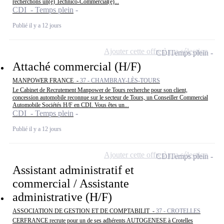
recherchons un(e) Technico-Commercial(e)...
CDI - Temps plein
Publié il y a 12 jours
Ajouter cette offre à ma sélection
CDI
Temps plein
Attaché commercial (H/F)
MANPOWER FRANCE -
37 - CHAMBRAY-LÈS-TOURS
Le Cabinet de Recrutement Manpower de Tours recherche pour son client,
concession automobile reconnue sur le secteur de Tours, un Conseiller Commercial
Automobile Sociétés H/F en CDI. Vous êtes un...
CDI - Temps plein
Publié il y a 12 jours
Ajouter cette offre à ma sélection
CDI
Temps plein
Assistant administratif et
commercial / Assistante
administrative (H/F)
ASSOCIATION DE GESTION ET DE COMPTABILIT -
37 - CROTELLES
CERFRANCE recrute pour un de ses adhérents AUTOGENESE à Crotelles