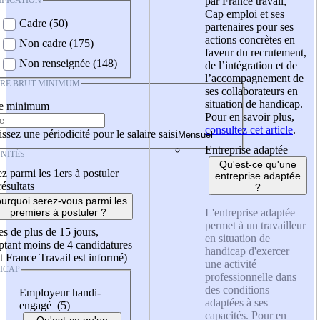
IFICATION
par France travail,
Cap emploi et ses
Cadre (50)
partenaires pour ses
actions concrètes en
Non cadre (175)
faveur du recrutement,
Non renseignée (148)
de l’intégration et de
l’accompagnement de
IRE BRUT MINIMUM
ses collaborateurs en
situation de handicap.
re minimum
Pour en savoir plus,
consultez cet article
.
ssez une périodicité pour le salaire saisi
Entreprise adaptée
NITÉS
Qu'est-ce qu'une
z parmi les 1ers à postuler
entreprise adaptée
résultats
?
urquoi serez-vous parmi les
L'entreprise adaptée
premiers à postuler ?
permet à un travailleur
es de plus de 15 jours,
en situation de
tant moins de 4 candidatures
handicap d'exercer
t France Travail est informé)
une activité
ICAP
professionnelle dans
des conditions
Employeur handi-
adaptées à ses
engagé (5)
capacités. Pour en
Qu'est-ce qu'un