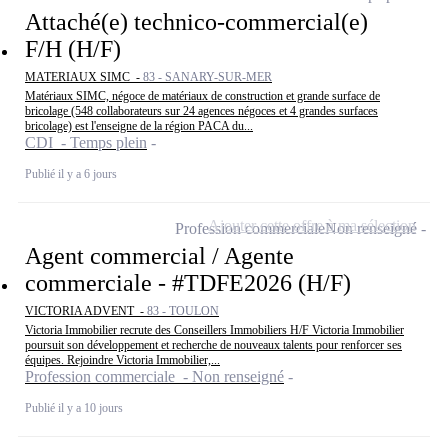
Attaché(e) technico-commercial(e)
F/H (H/F)
MATERIAUX SIMC -
83 - SANARY-SUR-MER
Matériaux SIMC, négoce de matériaux de construction et grande surface de
bricolage (548 collaborateurs sur 24 agences négoces et 4 grandes surfaces
bricolage) est l'enseigne de la région PACA du...
CDI - Temps plein
Publié il y a 6 jours
Ajouter cette offre à ma sélection
Profession commerciale
Non renseigné
Agent commercial / Agente
commerciale - #TDFE2026 (H/F)
VICTORIA ADVENT -
83 - TOULON
Victoria Immobilier recrute des Conseillers Immobiliers H/F Victoria Immobilier
poursuit son développement et recherche de nouveaux talents pour renforcer ses
équipes. Rejoindre Victoria Immobilier,...
Profession commerciale - Non renseigné
Publié il y a 10 jours