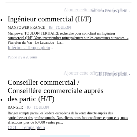
Ajouter cette offre à ma sélection
Intérim
Temps plein
Ingénieur commercial (H/F)
MANPOWER FRANCE -
83 - TOULON
Manpower TOULON TERTIAIRE recherche pour son client un Ingénieur
commercial (H/F) Vous interviendrez principalement sur les communes suivantes : -
Pierrefeu-du-Var - Le Lavandou - La...
Intérim - Temps plein
Publié il y a 20 jours
Ajouter cette offre à ma sélection
CDI
Temps plein
Conseiller commercial /
Conseillère commerciale auprès
des partic (H/F)
RANGER -
83 - TOULON
Ranger compte parmi les leaders européens de la vente directe auprès des
particuliers et des professionnels. Nos clients nous font confiance et pour eux, nous
effectuons plus de 60 000 ventes par...
CDI - Temps plein