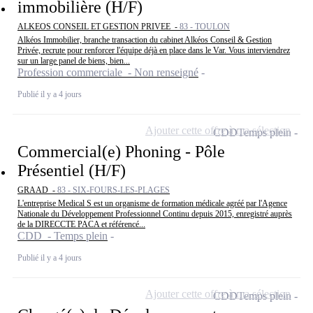
immobilière (H/F)
ALKEOS CONSEIL ET GESTION PRIVEE -
83 - TOULON
Alkéos Immobilier, branche transaction du cabinet Alkéos Conseil & Gestion
Privée, recrute pour renforcer l'équipe déjà en place dans le Var. Vous interviendrez
sur un large panel de biens, bien...
Profession commerciale - Non renseigné
Publié il y a 4 jours
Ajouter cette offre à ma sélection
CDD
Temps plein
Commercial(e) Phoning - Pôle
Présentiel (H/F)
GRAAD -
83 - SIX-FOURS-LES-PLAGES
L'entreprise Medical S est un organisme de formation médicale agréé par l'Agence
Nationale du Développement Professionnel Continu depuis 2015, enregistré auprès
de la DIRECCTE PACA et référencé...
CDD - Temps plein
Publié il y a 4 jours
Ajouter cette offre à ma sélection
CDD
Temps plein