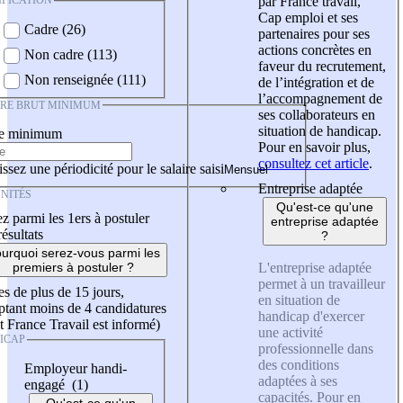
IFICATION
par France travail,
Cap emploi et ses
Cadre (26)
partenaires pour ses
actions concrètes en
Non cadre (113)
faveur du recrutement,
Non renseignée (111)
de l’intégration et de
l’accompagnement de
IRE BRUT MINIMUM
ses collaborateurs en
situation de handicap.
re minimum
Pour en savoir plus,
consultez cet article
.
ssez une périodicité pour le salaire saisi
Entreprise adaptée
NITÉS
Qu'est-ce qu'une
z parmi les 1ers à postuler
entreprise adaptée
résultats
?
urquoi serez-vous parmi les
L'entreprise adaptée
premiers à postuler ?
permet à un travailleur
es de plus de 15 jours,
en situation de
tant moins de 4 candidatures
handicap d'exercer
t France Travail est informé)
une activité
ICAP
professionnelle dans
des conditions
Employeur handi-
adaptées à ses
engagé (1)
capacités. Pour en
Qu'est-ce qu'un