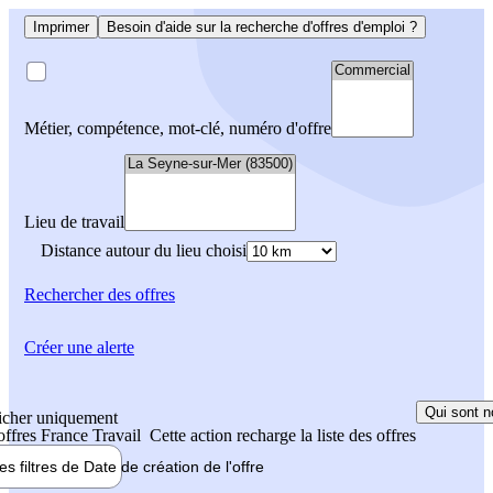
Imprimer
Besoin d'aide sur la recherche d'offres d'emploi ?
Métier, compétence, mot-clé, numéro d'offre
Lieu de travail
Distance autour du lieu choisi
Rechercher
des offres
Créer une alerte
Qui sont n
icher uniquement
 offres France Travail
Cette action recharge la liste des offres
les filtres de
Date de création
de l'offre