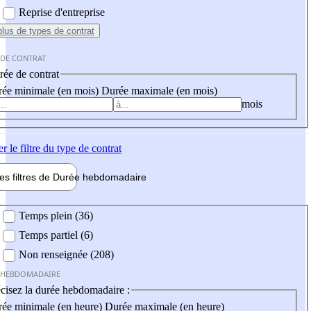
Reprise d'entreprise
plus
de types de contrat
 DE CONTRAT
ée de contrat
ée minimale (en mois)
Durée maximale (en mois)
mois
er
le filtre du type de contrat
les filtres de
Durée hebdo
madaire
 hebdomadaire
Temps plein (36)
Temps partiel (6)
Non renseignée (208)
 HEBDOMADAIRE
cisez la durée hebdomadaire :
ée minimale (en heure)
Durée maximale (en heure)