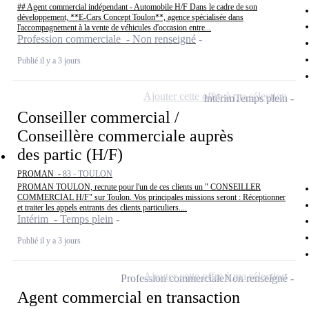
## Agent commercial indépendant - Automobile H/F Dans le cadre de son
développement, **E-Cars Concept Toulon**, agence spécialisée dans
l'accompagnement à la vente de véhicules d'occasion entre...
Profession commerciale - Non renseigné
Publié il y a 3 jours
Ajouter cette offre à ma sélection
Intérim
Temps plein
Conseiller commercial /
Conseillère commerciale auprès
des partic (H/F)
PROMAN -
83 - TOULON
PROMAN TOULON, recrute pour l'un de ces clients un " CONSEILLER
COMMERCIAL H/F" sur Toulon. Vos principales missions seront : Réceptionner
et traiter les appels entrants des clients particuliers....
Intérim - Temps plein
Publié il y a 3 jours
Ajouter cette offre à ma sélection
Profession commerciale
Non renseigné
Agent commercial en transaction