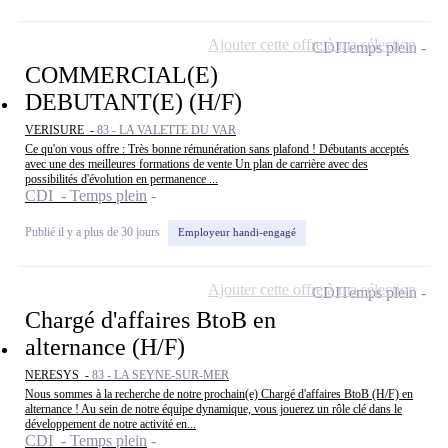
Ajouter cette offre à ma sélection
CDI
Temps plein
COMMERCIAL(E)
DEBUTANT(E) (H/F)
VERISURE -
83 - LA VALETTE DU VAR
Ce qu'on vous offre : Très bonne rémunération sans plafond ! Débutants acceptés
avec une des meilleures formations de vente Un plan de carrière avec des
possibilités d'évolution en permanence ...
CDI - Temps plein
Publié il y a plus de 30 jours
Employeur handi-engagé
Ajouter cette offre à ma sélection
CDI
Temps plein
Chargé d'affaires BtoB en
alternance (H/F)
NERESYS -
83 - LA SEYNE-SUR-MER
Nous sommes à la recherche de notre prochain(e) Chargé d'affaires BtoB (H/F) en
alternance ! Au sein de notre équipe dynamique, vous jouerez un rôle clé dans le
développement de notre activité en...
CDI - Temps plein