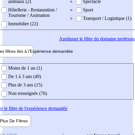
animaux (2)
Spectacle
Hôtellerie - Restauration /
Sport
Tourisme / Animation
Transport / Logistique (1)
Immobilier (22)
Appliquer
le filtre du domaine professi
es filtres liés à l'
Expérience
demandée
ience demandée
Moins de 1 an (1)
De 1 à 3 ans (49)
Plus de 3 ans (15)
Non renseignée (76)
er
le filtre de l'expérience demandée
Plus De
Filtres