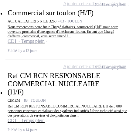
Ajouter cette offre à ma sélection
CDI
Temps plein
Commercial sur toulon (H/F)
ACTUAL EXPERTS NICE 3263 -
83 - TOULON
Nous recherchons notre futur Chargé d'affaires, commercial (H/F) pour notre
ouverture prochaine d'une agence d'intérim sur Toulon. En tant que Chargé
d'affaires, commercial, vous serez amené à...
CDI - Temps plein
Publié il y a 12 jours
Ajouter cette offre à ma sélection
CDI
Temps plein
Ref CM RCN RESPONSABLE
COMMERCIAL NUCLEAIRE
(H/F)
CIMEM -
83 - TOULON
Ref CM RCN RESPONSABLE COMMERCIAL NUCLEAIRE ETI de 3 000
personnes concevant et réalisant des systèmes industriels à forte technicité ainsi que
des prestations de services et d'exploitation dans...
CDI - Temps plein
Publié il y a 14 jours