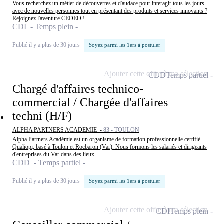
Vous recherchez un métier de découvertes et d'audace pour interagir tous les jours
avec de nouvelles personnes tout en présentant des produits et services innovants ?
Rejoignez l'aventure CEDEO ! ...
CDI - Temps plein
Publié il y a plus de 30 jours
Soyez parmi les 1ers à postuler
Ajouter cette offre à ma sélection
CDD
Temps partiel
Chargé d'affaires technico-
commercial / Chargée d'affaires
techni (H/F)
ALPHA PARTNERS ACADEMIE -
83 - TOULON
Alpha Partners Académie est un organisme de formation professionnelle certifié
Qualiopi, basé à Toulon et Rocbaron (Var). Nous formons les salariés et dirigeants
d'entreprises du Var dans des lieux...
CDD - Temps partiel
Publié il y a plus de 30 jours
Soyez parmi les 1ers à postuler
Ajouter cette offre à ma sélection
CDI
Temps plein