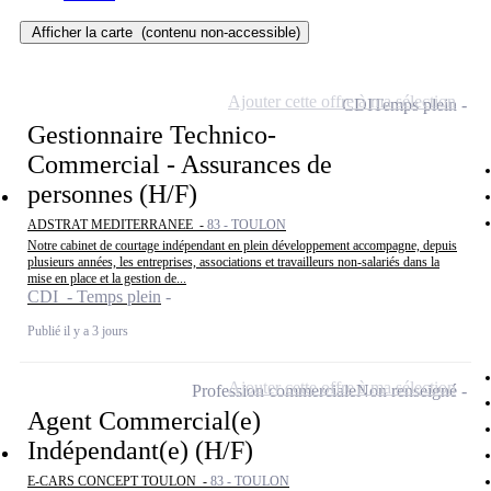
Afficher la carte
(contenu non-accessible)
Ajouter cette offre à ma sélection
CDI
Temps plein
Gestionnaire Technico-
Commercial - Assurances de
personnes (H/F)
ADSTRAT MEDITERRANEE -
83 - TOULON
Notre cabinet de courtage indépendant en plein développement accompagne, depuis
plusieurs années, les entreprises, associations et travailleurs non-salariés dans la
mise en place et la gestion de...
CDI - Temps plein
Publié il y a 3 jours
Ajouter cette offre à ma sélection
Profession commerciale
Non renseigné
Agent Commercial(e)
Indépendant(e) (H/F)
E-CARS CONCEPT TOULON -
83 - TOULON