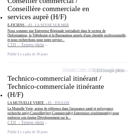
Conseiller commercial /
Conseillère commerciale en
services auprè (H/F)
E-FICIENS -
83 - LA SEYNE SUR MER
Nous sommes une Entreprise Régionale spécialisée dans le secteur de
l'Informatique, la Téléphonie et la Bureautique auprès d'une clientèle professionnelle,
et nous recherchons pour notre service...
CDI - Temps plein
Publié il y a plus de 30 jours
Ajouter cette offre à ma sélection
CDI
Temps plein
Technico-commercial itinérant /
Technico-commerciale itinérante
(H/F)
LA MUTUELLE VERTE -
83 - TOULON
La Mutuelle Verte, acteur de référence dans l'assurance santé et prévoyance,
recherche un(e) Conseiller(ère) Commercial(e) Entreprises expérimenté(e) pour
renforcer son équipe Développement sur le...
CDI - Temps plein
Publié il y a plus de 30 jours