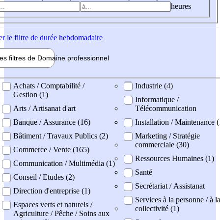
heures
er
le filtre de durée hebdomadaire
les filtres de
Domaine pro
fessionnel
ne professionel
Achats / Comptabilité /
Industrie (4)
Gestion (1)
Informatique /
Arts / Artisanat d'art
Télécommunication
Banque / Assurance (16)
Installation / Maintenance (
Bâtiment / Travaux Publics (2)
Marketing / Stratégie
commerciale (30)
Commerce / Vente (165)
Ressources Humaines (1)
Communication / Multimédia (1)
Santé
Conseil / Etudes (2)
Secrétariat / Assistanat
Direction d'entreprise (1)
Services à la personne / à l
Espaces verts et naturels /
collectivité (1)
Agriculture / Pêche / Soins aux