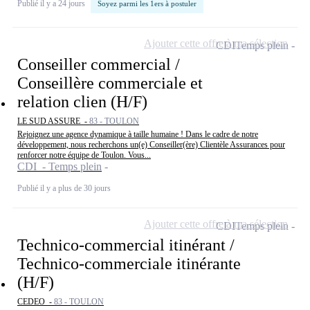
Publié il y a 24 jours
Soyez parmi les 1ers à postuler
Ajouter cette offre à ma sélection
CDI
Temps plein
Conseiller commercial /
Conseillère commerciale et
relation clien (H/F)
LE SUD ASSURE -
83 - TOULON
Rejoignez une agence dynamique à taille humaine ! Dans le cadre de notre
développement, nous recherchons un(e) Conseiller(ère) Clientèle Assurances pour
renforcer notre équipe de Toulon. Vous...
CDI - Temps plein
Publié il y a plus de 30 jours
Ajouter cette offre à ma sélection
CDI
Temps plein
Technico-commercial itinérant /
Technico-commerciale itinérante
(H/F)
CEDEO -
83 - TOULON