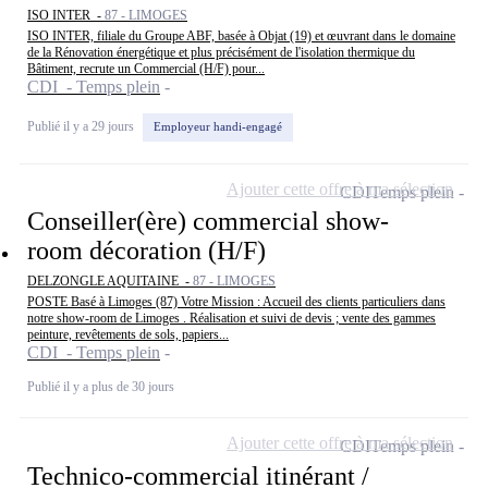
ISO INTER -
87 - LIMOGES
ISO INTER, filiale du Groupe ABF, basée à Objat (19) et œuvrant dans le domaine
de la Rénovation énergétique et plus précisément de l'isolation thermique du
Bâtiment, recrute un Commercial (H/F) pour...
CDI - Temps plein
Publié il y a 29 jours
Employeur handi-engagé
Ajouter cette offre à ma sélection
CDI
Temps plein
Conseiller(ère) commercial show-
room décoration (H/F)
DELZONGLE AQUITAINE -
87 - LIMOGES
POSTE Basé à Limoges (87) Votre Mission : Accueil des clients particuliers dans
notre show-room de Limoges . Réalisation et suivi de devis ; vente des gammes
peinture, revêtements de sols, papiers...
CDI - Temps plein
Publié il y a plus de 30 jours
Ajouter cette offre à ma sélection
CDI
Temps plein
Technico-commercial itinérant /