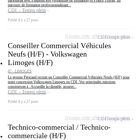
partenariat avec Phantom RH (organisme de formation) et France Travail, un
parcours de formation professionnalisant...
CDI - Temps plein
Publié il y a 27 jours
Ajouter cette offre à ma sélection
CDI
Temps plein
Conseiller Commercial Véhicules
Neufs (H/F) - Volkswagen
Limoges (H/F)
87 - LIMOGES
Le groupe Péricaud recrute un Conseiller Commercial Véhicules Neufs (H/F) pour
notre concession Volkswagen Limoges en CDI. Vos principales missions
consisteront à : Accueillir la clientèle, assurer...
CDI - Temps plein
Publié il y a 27 jours
Ajouter cette offre à ma sélection
CDI
Temps plein
Technico-commercial / Technico-
commerciale (H/F)