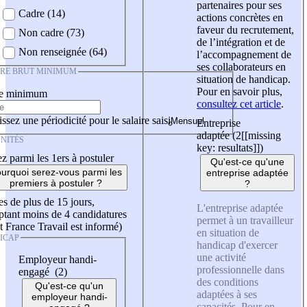
partenaires pour ses
Cadre (14)
actions concrètes en
faveur du recrutement,
Non cadre (73)
de l’intégration et de
Non renseignée (64)
l’accompagnement de
ses collaborateurs en
IRE BRUT MINIMUM
situation de handicap.
Pour en savoir plus,
re minimum
consultez cet article
.
ssez une périodicité pour le salaire saisi
Entreprise
adaptée (2
[[missing
NITÉS
key: resultats]]
)
z parmi les 1ers à postuler
Qu'est-ce qu'une
urquoi serez-vous parmi les
entreprise adaptée
premiers à postuler ?
?
es de plus de 15 jours,
L'entreprise adaptée
tant moins de 4 candidatures
permet à un travailleur
t France Travail est informé)
en situation de
ICAP
handicap d'exercer
une activité
Employeur handi-
professionnelle dans
engagé (2)
des conditions
Qu'est-ce qu'un
adaptées à ses
employeur handi-
capacités. Pour en