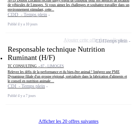
AVIS Delbos Location recrute un(e) Agent de comptoir pour ses agences de location
de véhicules de Limoges. Si vous aimez les challenges et souhaitez travailler dans un
environnement stimulant, cette...
CDD - Temps plein
Publié il y a 10 jours
Ajouter cette offre à ma sélection
CDI
Temps plein
Responsable technique Nutrition
Ruminant (H/F)
TC CONSULTING -
87 - LIMOGES
Relevez les défis de la performance et du bien-être animal ! Intégrez une PME
Dynamique filiale d'un groupe régional, spécialisée dans la fabrication d'aliments et
le conseil en nutrition animale....
CDI - Temps plein
Publié il y a 7 jours
Afficher les 20 offres suivantes