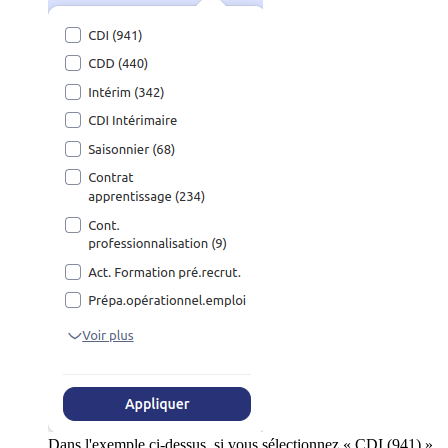
Dans l'exemple ci-dessus, si vous sélectionnez « CDI (941) »