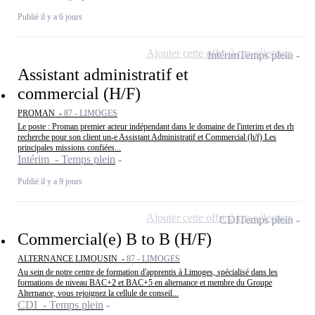
Publié il y a 6 jours
Ajouter cette offre à ma sélection
Intérim
Temps plein
Assistant administratif et
commercial (H/F)
PROMAN -
87 - LIMOGES
Le poste : Proman premier acteur indépendant dans le domaine de l'interim et des rh
recherche pour son client un-e Assistant Administratif et Commercial (h/f) Les
principales missions confiées...
Intérim - Temps plein
Publié il y a 9 jours
Ajouter cette offre à ma sélection
CDI
Temps plein
Commercial(e) B to B (H/F)
ALTERNANCE LIMOUSIN -
87 - LIMOGES
Au sein de notre centre de formation d'apprentis à Limoges, spécialisé dans les
formations de niveau BAC+2 et BAC+5 en alternance et membre du Groupe
Alternance, vous rejoignez la cellule de conseil...
CDI - Temps plein