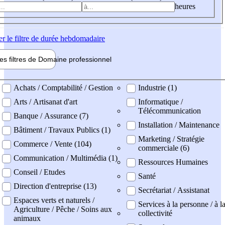
heures
er
le filtre de durée hebdomadaire
les filtres de
Domaine pro
fessionnel
ne professionel
Achats / Comptabilité / Gestion
Industrie (1)
Arts / Artisanat d'art
Informatique /
Télécommunication
Banque / Assurance (7)
Installation / Maintenance
Bâtiment / Travaux Publics (1)
Marketing / Stratégie
Commerce / Vente (104)
commerciale (6)
Communication / Multimédia (1)
Ressources Humaines
Conseil / Etudes
Santé
Direction d'entreprise (13)
Secrétariat / Assistanat
Espaces verts et naturels /
Services à la personne / à l
Agriculture / Pêche / Soins aux
collectivité
animaux