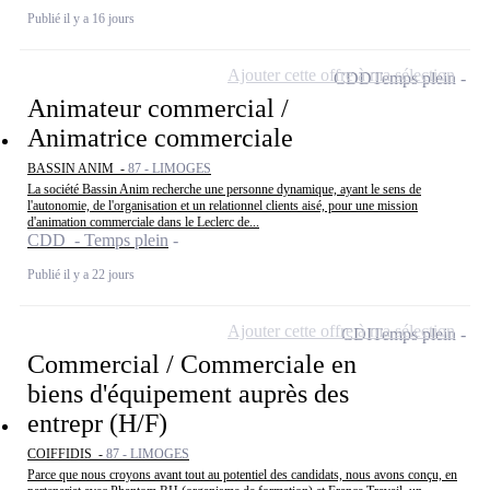
Publié il y a 16 jours
Ajouter cette offre à ma sélection
CDD
Temps plein
Animateur commercial /
Animatrice commerciale
BASSIN ANIM -
87 - LIMOGES
La société Bassin Anim recherche une personne dynamique, ayant le sens de
l'autonomie, de l'organisation et un relationnel clients aisé, pour une mission
d'animation commerciale dans le Leclerc de...
CDD - Temps plein
Publié il y a 22 jours
Ajouter cette offre à ma sélection
CDI
Temps plein
Commercial / Commerciale en
biens d'équipement auprès des
entrepr (H/F)
COIFFIDIS -
87 - LIMOGES
Parce que nous croyons avant tout au potentiel des candidats, nous avons conçu, en