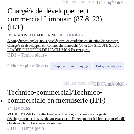
Ajouter cette offre à ma sélection
CDI
Temps plein
Chargé/e de développement
commercial Limousin (87 & 23)
(H/F)
IDEA NOUVELLE AQUITAINE -
87 - LIMOGES
A compétences égales, nous privilégions les candidats en situation de handicap.
Chargé/e de développement commercial Limousin (87 & 23) GROUPE SIFU :
LEADER EUROPÉEN DE L'INCLUSION En tant que...
CDI - Temps plein
Publié il y a plus de 30 jours
Employeur handi-engagé
Entreprise adaptée
Ajouter cette offre à ma sélection
CDI
Temps plein
Technico-commercial/Technico-
commerciale en menuiserie (H/F)
87 - LIMOGES
VOTRE MISSION : Rattaché(e) à la direction, vous avez la charge du
développement et du suivi de votre secteur : - Développer et fidéliser un portefeuille
clients existant - Prospecter de nouveaux...
CDI - Temps plein