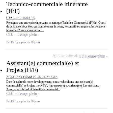
Technico-commerciale itinérante
(H/F)
GYS -
87 - LIMOGES
Rejoignez une entreprise innovante en tant que Technico-Commercial (F/H) - Ouest
de la France Vous êtes passionné(e) par la vente, le conseil technique et les relations
humaines ? Vous cherchez un...
CDI - Temps plein
Publié il y a plus de 30 jours
Ajouter cette offre à ma sélection
CDI
Temps plein
Assistant(e) commercial(e) et
Projets (H/F)
ACAPLAST FRANCE -
87 - LIMOGES
Dans le cadre de notre développement, nous recherchons une assistant(e)
commercial(e) et Projets motivé(e), rigoureux(se) et curieux(se). Les missions :
Assurer le suivi administratif et commercial...
CDI - Temps plein
Publié il y a plus de 30 jours