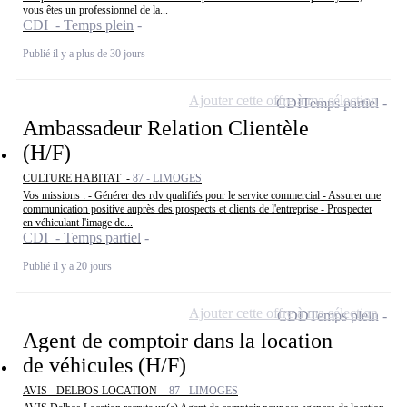
vous êtes un professionnel de la...
CDI - Temps plein
Publié il y a plus de 30 jours
Ajouter cette offre à ma sélection
CDI
Temps partiel
Ambassadeur Relation Clientèle
(H/F)
CULTURE HABITAT -
87 - LIMOGES
Vos missions : - Générer des rdv qualifiés pour le service commercial - Assurer une
communication positive auprès des prospects et clients de l'entreprise - Prospecter
en véhiculant l'image de...
CDI - Temps partiel
Publié il y a 20 jours
Ajouter cette offre à ma sélection
CDD
Temps plein
Agent de comptoir dans la location
de véhicules (H/F)
AVIS - DELBOS LOCATION -
87 - LIMOGES