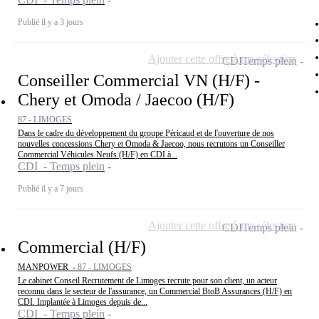
Publié il y a 3 jours
Ajouter cette offre à ma sélection
CDI
Temps plein
Conseiller Commercial VN (H/F) -
Chery et Omoda / Jaecoo (H/F)
87 - LIMOGES
Dans le cadre du développement du groupe Péricaud et de l'ouverture de nos
nouvelles concessions Chery et Omoda & Jaecoo, nous recrutons un Conseiller
Commercial Véhicules Neufs (H/F) en CDI à...
CDI - Temps plein
Publié il y a 7 jours
Ajouter cette offre à ma sélection
CDI
Temps plein
Commercial (H/F)
MANPOWER -
87 - LIMOGES
Le cabinet Conseil Recrutement de Limoges recrute pour son client, un acteur
reconnu dans le secteur de l'assurance, un Commercial BtoB Assurances (H/F) en
CDI. Implantée à Limoges depuis de...
CDI - Temps plein