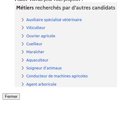
Fermer
Fermer
le détail de l'offre
/
Offre
sur
Offre précéden