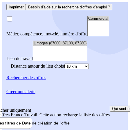
Imprimer
Besoin d'aide sur la recherche d'offres d'emploi ?
Métier, compétence, mot-clé, numéro d'offre
Lieu de travail
Distance autour du lieu choisi
Rechercher
des offres
Créer une alerte
Qui sont n
icher uniquement
 offres France Travail
Cette action recharge la liste des offres
les filtres de
Date de création
de l'offre