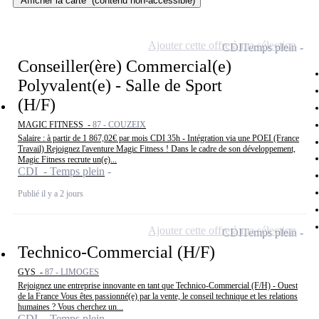
Afficher la carte
(contenu non-accessible)
Ajouter cette offre à ma sélection
CDI
Temps plein
Conseiller(ère) Commercial(e)
Polyvalent(e) - Salle de Sport
(H/F)
MAGIC FITNESS -
87 - COUZEIX
Salaire : à partir de 1 867,02€ par mois CDI 35h - Intégration via une POEI (France
Travail) Rejoignez l'aventure Magic Fitness ! Dans le cadre de son développement,
Magic Fitness recrute un(e)...
CDI - Temps plein
Publié il y a 2 jours
Ajouter cette offre à ma sélection
CDI
Temps plein
Technico-Commercial (H/F)
GYS -
87 - LIMOGES
Rejoignez une entreprise innovante en tant que Technico-Commercial (F/H) - Ouest
de la France Vous êtes passionné(e) par la vente, le conseil technique et les relations
humaines ? Vous cherchez un...
CDI - Temps plein