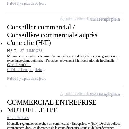
Publié il y a plus de 30 jours
Ajouter cette offre à ma sélection
CDI
Temps plein
Conseiller commercial /
Conseillère commerciale auprès
d'une clie (H/F)
N.S.C. -
87 - LIMOGES
Missions principales : - Assurer l'accueil et le conseil des clients pour garantir une
expérience client optimale. - Participer activement à la fidélisation de la clientèle. -
Gérer le stock :...
CDI - Temps plein
Publié il y a plus de 30 jours
Ajouter cette offre à ma sélection
CDI
Temps plein
COMMERCIAL ENTREPRISE
MUTUELLE H/F
87 - LIMOGES
Mutuelle régionale recherche son commercial « Entreprises » (H/F) Doté de solides
compétences dans les domaines de la complémentaire santé et de la prévoyance,