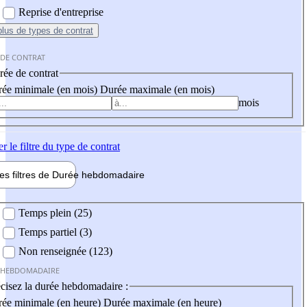
Reprise d'entreprise
plus
de types de contrat
 DE CONTRAT
ée de contrat
ée minimale (en mois)
Durée maximale (en mois)
mois
er
le filtre du type de contrat
les filtres de
Durée hebdo
madaire
 hebdomadaire
Temps plein (25)
Temps partiel (3)
Non renseignée (123)
 HEBDOMADAIRE
cisez la durée hebdomadaire :
ée minimale (en heure)
Durée maximale (en heure)