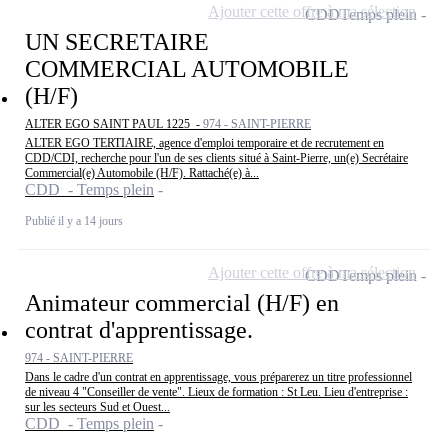
Ajouter cette offre à ma sélection
CDD
Temps plein
UN SECRETAIRE
COMMERCIAL AUTOMOBILE
(H/F)
ALTER EGO SAINT PAUL 1225 -
974 - SAINT-PIERRE
ALTER EGO TERTIAIRE, agence d'emploi temporaire et de recrutement en
CDD/CDI, recherche pour l'un de ses clients situé à Saint-Pierre, un(e) Secrétaire
Commercial(e) Automobile (H/F). Rattaché(e) à...
CDD - Temps plein
Publié il y a 14 jours
Ajouter cette offre à ma sélection
CDD
Temps plein
Animateur commercial (H/F) en
contrat d'apprentissage.
974 - SAINT-PIERRE
Dans le cadre d'un contrat en apprentissage, vous préparerez un titre professionnel
de niveau 4 "Conseiller de vente". Lieux de formation : St Leu. Lieu d'entreprise :
sur les secteurs Sud et Ouest...
CDD - Temps plein