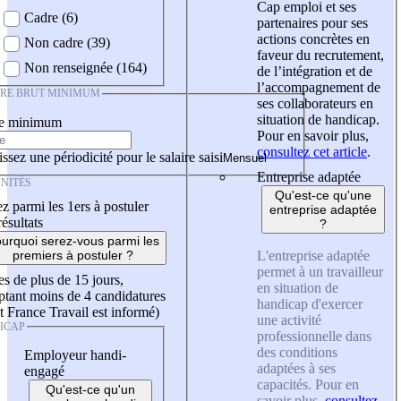
Cap emploi et ses
Cadre (6)
partenaires pour ses
actions concrètes en
Non cadre (39)
faveur du recrutement,
Non renseignée (164)
de l’intégration et de
l’accompagnement de
IRE BRUT MINIMUM
ses collaborateurs en
situation de handicap.
re minimum
Pour en savoir plus,
consultez cet article
.
ssez une périodicité pour le salaire saisi
Entreprise adaptée
NITÉS
Qu'est-ce qu'une
z parmi les 1ers à postuler
entreprise adaptée
résultats
?
urquoi serez-vous parmi les
L'entreprise adaptée
premiers à postuler ?
permet à un travailleur
es de plus de 15 jours,
en situation de
tant moins de 4 candidatures
handicap d'exercer
t France Travail est informé)
une activité
ICAP
professionnelle dans
des conditions
Employeur handi-
adaptées à ses
engagé
capacités. Pour en
Qu'est-ce qu'un
savoir plus,
consultez