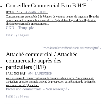
Conseiller Commercial B to B H/F
HYUNDAI -
974 - SAINT-PIERRE
Concessionnaire automobile à la Réunion de voitures neuves de la gamme Hyundai,
5ème constructeur automobile mondial. De l'hybridation légère 48V à l'hybride et
l'hybride rechargeable en passant par...
CDD - Temps plein
Publié il y a 14 jours
Ajouter cette offre à ma sélection
Profession commerciale
Non renseigné
Attaché commercial / Attachée
commerciale auprès des
particuliers (H/F)
SARL NCJ BAT -
974 - LA REUNION
vous assurerez la commercialisation de brasseurs d'air auprès d'une clientèle de
particuliers et professionnels: activité de prospection et fidélisation de la clientèle.
vous serez formé (e) sur les...
Profession commerciale - Non renseigné
Publié il y a 14 jours