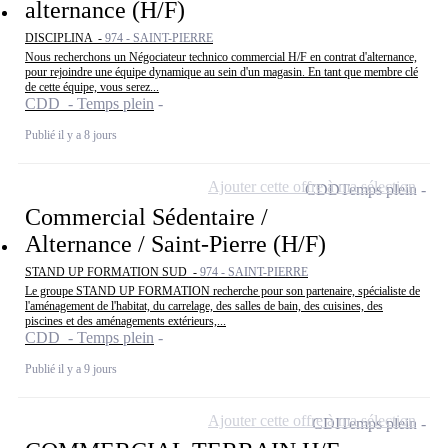
alternance (H/F)
DISCIPLINA -
974 - SAINT-PIERRE
Nous recherchons un Négociateur technico commercial H/F en contrat d'alternance,
pour rejoindre une équipe dynamique au sein d'un magasin. En tant que membre clé
de cette équipe, vous serez...
CDD - Temps plein
Publié il y a 8 jours
Ajouter cette offre à ma sélection
CDD
Temps plein
Commercial Sédentaire /
Alternance / Saint-Pierre (H/F)
STAND UP FORMATION SUD -
974 - SAINT-PIERRE
Le groupe STAND UP FORMATION recherche pour son partenaire, spécialiste de
l'aménagement de l'habitat, du carrelage, des salles de bain, des cuisines, des
piscines et des aménagements extérieurs,...
CDD - Temps plein
Publié il y a 9 jours
Ajouter cette offre à ma sélection
CDI
Temps plein