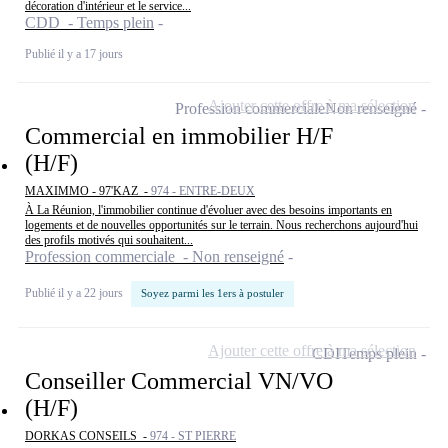
décoration d'intérieur et le service...
CDD - Temps plein
Publié il y a 17 jours
Ajouter cette offre à ma sélection
Profession commerciale
Non renseigné
Commercial en immobilier H/F
(H/F)
MAXIMMO - 97'KAZ -
974 - ENTRE-DEUX
À La Réunion, l'immobilier continue d'évoluer avec des besoins importants en
logements et de nouvelles opportunités sur le terrain. Nous recherchons aujourd'hui
des profils motivés qui souhaitent...
Profession commerciale - Non renseigné
Publié il y a 22 jours
Soyez parmi les 1ers à postuler
Ajouter cette offre à ma sélection
CDI
Temps plein
Conseiller Commercial VN/VO
(H/F)
DORKAS CONSEILS -
974 - ST PIERRE