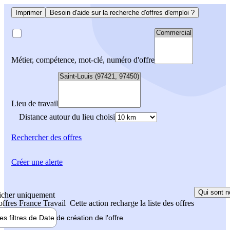
Imprimer
Besoin d'aide sur la recherche d'offres d'emploi ?
Métier, compétence, mot-clé, numéro d'offre
Lieu de travail
Distance autour du lieu choisi
Rechercher
des offres
Créer une alerte
Qui sont n
icher uniquement
 offres France Travail
Cette action recharge la liste des offres
les filtres de
Date de création
de l'offre