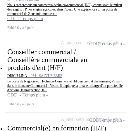
Nous recherchons un commercial/technico-commercial (H/F), connaissant le milieu
des engins TP, les engins agricoles, dans l'idéal. Une expérience sur un poste de
commercial de 2 ans minimum est...
CDI - Temps plein
Publié il y a 6 jours
Ajouter cette offre à ma sélection
CDD
Temps plein
Conseiller commercial /
Conseillère commerciale en
produits d'ent (H/F)
DISCIPLINA -
974 - SAINT-PIERRE
Le poste de Négociateur Technico-Commercial H/F, en contrat d'alternance, s'inscrit
dans le domaine Commercial - Vente. Il implique la prise en charge d'un portefeuille
d'actions, la prospection, la...
CDD - Temps plein
Publié il y a 7 jours
Ajouter cette offre à ma sélection
CDD
Temps plein
Commercial(e) en formation (H/F)