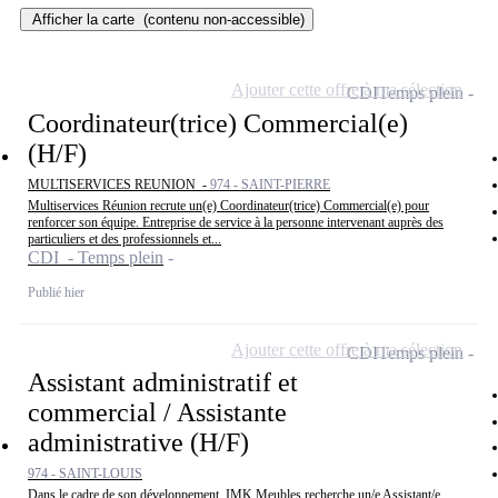
Afficher la carte
(contenu non-accessible)
Ajouter cette offre à ma sélection
CDI
Temps plein
Coordinateur(trice) Commercial(e)
(H/F)
MULTISERVICES REUNION -
974 - SAINT-PIERRE
Multiservices Réunion recrute un(e) Coordinateur(trice) Commercial(e) pour
renforcer son équipe. Entreprise de service à la personne intervenant auprès des
particuliers et des professionnels et...
CDI - Temps plein
Publié hier
Ajouter cette offre à ma sélection
CDI
Temps plein
Assistant administratif et
commercial / Assistante
administrative (H/F)
974 - SAINT-LOUIS
Dans le cadre de son développement, IMK Meubles recherche un/e Assistant/e