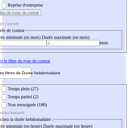
Reprise d'entreprise
plus
de types de contrat
 DE CONTRAT
ée de contrat
ée minimale (en mois)
Durée maximale (en mois)
mois
er
le filtre du type de contrat
les filtres de
Durée hebdo
madaire
 hebdomadaire
Temps plein (27)
Temps partiel (2)
Non renseignée (180)
 HEBDOMADAIRE
cisez la durée hebdomadaire :
ée minimale (en heure)
Durée maximale (en heure)