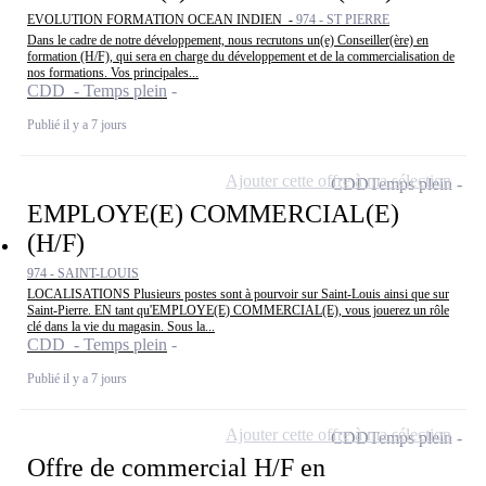
EVOLUTION FORMATION OCEAN INDIEN -
974 - ST PIERRE
Dans le cadre de notre développement, nous recrutons un(e) Conseiller(ère) en
formation (H/F), qui sera en charge du développement et de la commercialisation de
nos formations. Vos principales...
CDD - Temps plein
Publié il y a 7 jours
Ajouter cette offre à ma sélection
CDD
Temps plein
EMPLOYE(E) COMMERCIAL(E)
(H/F)
974 - SAINT-LOUIS
LOCALISATIONS Plusieurs postes sont à pourvoir sur Saint-Louis ainsi que sur
Saint-Pierre. EN tant qu'EMPLOYE(E) COMMERCIAL(E), vous jouerez un rôle
clé dans la vie du magasin. Sous la...
CDD - Temps plein
Publié il y a 7 jours
Ajouter cette offre à ma sélection
CDD
Temps plein
Offre de commercial H/F en