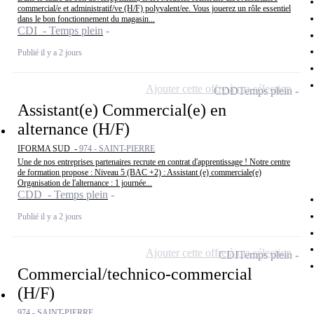
commercial/e et administratif/ve (H/F) polyvalent/ee. Vous jouerez un rôle essentiel
dans le bon fonctionnement du magasin...
CDI - Temps plein
Publié il y a 2 jours
Ajouter cette offre à ma sélection
CDD
Temps plein
Assistant(e) Commercial(e) en
alternance (H/F)
IFORMA SUD -
974 - SAINT-PIERRE
Une de nos entreprises partenaires recrute en contrat d'apprentissage ! Notre centre
de formation propose : Niveau 5 (BAC +2) : Assistant (e) commerciale(e)
Organisation de l'alternance : 1 journée...
CDD - Temps plein
Publié il y a 2 jours
Ajouter cette offre à ma sélection
CDI
Temps plein
Commercial/technico-commercial
(H/F)
974 - SAINT-PIERRE