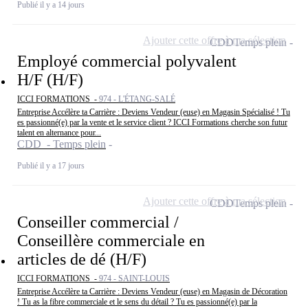
Publié il y a 14 jours
Ajouter cette offre à ma sélection
CDD
Temps plein
Employé commercial polyvalent
H/F (H/F)
ICCI FORMATIONS -
974 - L'ÉTANG-SALÉ
Entreprise Accélère ta Carrière : Deviens Vendeur (euse) en Magasin Spécialisé ! Tu
es passionné(e) par la vente et le service client ? ICCI Formations cherche son futur
talent en alternance pour...
CDD - Temps plein
Publié il y a 17 jours
Ajouter cette offre à ma sélection
CDD
Temps plein
Conseiller commercial /
Conseillère commerciale en
articles de dé (H/F)
ICCI FORMATIONS -
974 - SAINT-LOUIS
Entreprise Accélère ta Carrière : Deviens Vendeur (euse) en Magasin de Décoration
! Tu as la fibre commerciale et le sens du détail ? Tu es passionné(e) par la