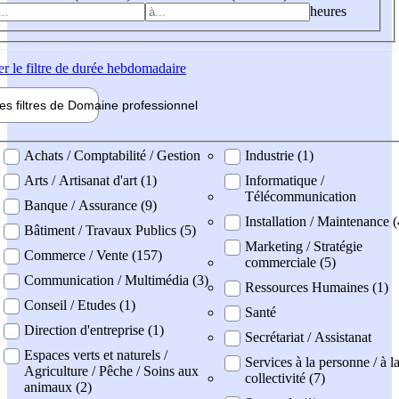
heures
er
le filtre de durée hebdomadaire
les filtres de
Domaine pro
fessionnel
ne professionel
Achats / Comptabilité / Gestion
Industrie (1)
Arts / Artisanat d'art (1)
Informatique /
Télécommunication
Banque / Assurance (9)
Installation / Maintenance (
Bâtiment / Travaux Publics (5)
Marketing / Stratégie
Commerce / Vente (157)
commerciale (5)
Communication / Multimédia (3)
Ressources Humaines (1)
Conseil / Etudes (1)
Santé
Direction d'entreprise (1)
Secrétariat / Assistanat
Espaces verts et naturels /
Services à la personne / à l
Agriculture / Pêche / Soins aux
collectivité (7)
animaux (2)