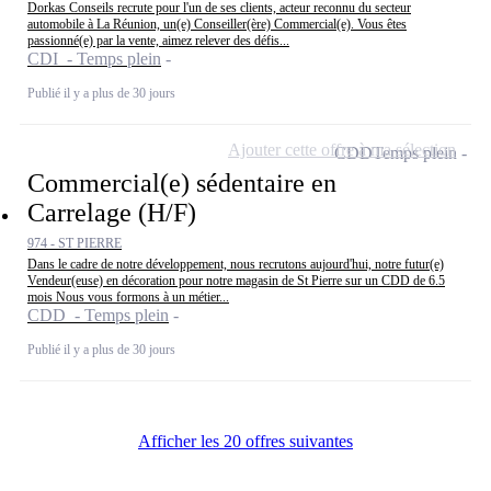
Dorkas Conseils recrute pour l'un de ses clients, acteur reconnu du secteur
automobile à La Réunion, un(e) Conseiller(ère) Commercial(e). Vous êtes
passionné(e) par la vente, aimez relever des défis...
CDI - Temps plein
Publié il y a plus de 30 jours
Ajouter cette offre à ma sélection
CDD
Temps plein
Commercial(e) sédentaire en
Carrelage (H/F)
974 - ST PIERRE
Dans le cadre de notre développement, nous recrutons aujourd'hui, notre futur(e)
Vendeur(euse) en décoration pour notre magasin de St Pierre sur un CDD de 6.5
mois Nous vous formons à un métier...
CDD - Temps plein
Publié il y a plus de 30 jours
Afficher les 20 offres suivantes