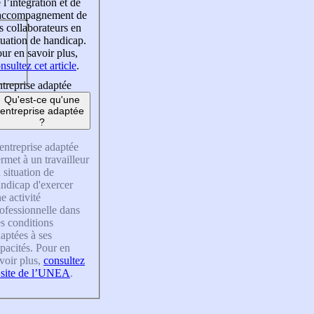
 l’intégration et de
’accompagnement de
s collaborateurs en
tuation de handicap.
ur en savoir plus,
nsultez cet article
.
treprise adaptée
Qu'est-ce qu'une
entreprise adaptée
?
entreprise adaptée
rmet à un travailleur
 situation de
ndicap d'exercer
e activité
ofessionnelle dans
s conditions
aptées à ses
pacités. Pour en
voir plus,
consultez
 site de l’UNEA
.