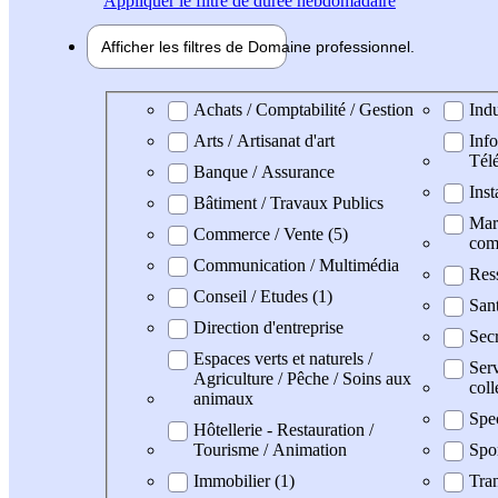
Appliquer
le filtre de durée hebdomadaire
Afficher les filtres de
Domaine pro
fessionnel
Domaine professionel
Achats / Comptabilité / Gestion
Indu
Arts / Artisanat d'art
Info
Tél
Banque / Assurance
Inst
Bâtiment / Travaux Publics
Mark
Commerce / Vente (5)
com
Communication / Multimédia
Res
Conseil / Etudes (1)
San
Direction d'entreprise
Secr
Espaces verts et naturels /
Serv
Agriculture / Pêche / Soins aux
coll
animaux
Spe
Hôtellerie - Restauration /
Tourisme / Animation
Spo
Immobilier (1)
Tran