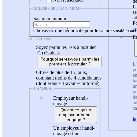
de
l
SALAIRE BRUT MINIMUM
se
si
Salaire minimum
Po
co
Choisissez une périodicité pour le salaire saisi
En
OPPORTUNITÉS
Soyez parmi les 1ers à postuler
(1)
résultats
Pourquoi serez-vous parmi les
L'
premiers à postuler ?
pe
Offres de plus de 15 jours,
en
comptant moins de 4 candidatures
ha
(dont France Travail est informé)
un
HANDICAP
pr
de
Employeur handi-
ad
engagé
ca
Qu'est-ce qu'un
sa
employeur handi-
le
engagé ?
Un employeur handi-
engagé est un