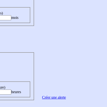
s)
mois
ure)
heures
Créer une alerte