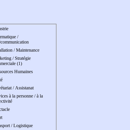
strie
rmatique /
écommunication
allation / Maintenance
eting / Stratégie
merciale (1)
sources Humaines
té
étariat / Assistanat
ices à la personne / à la
ectivité
ctacle
rt
sport / Logistique