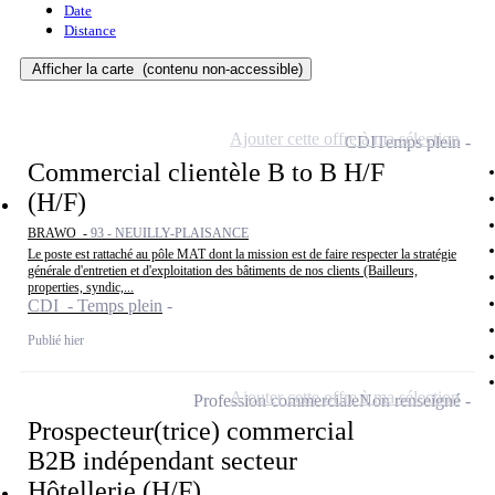
Date
Distance
Afficher la carte
(contenu non-accessible)
Ajouter cette offre à ma sélection
CDI
Temps plein
Commercial clientèle B to B H/F
(H/F)
BRAWO -
93 - NEUILLY-PLAISANCE
Le poste est rattaché au pôle MAT dont la mission est de faire respecter la stratégie
générale d'entretien et d'exploitation des bâtiments de nos clients (Bailleurs,
properties, syndic,...
CDI - Temps plein
Publié hier
Ajouter cette offre à ma sélection
Profession commerciale
Non renseigné
Prospecteur(trice) commercial
B2B indépendant secteur
Hôtellerie (H/F)