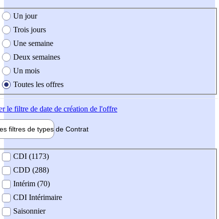
e création de l'offre
Un jour
Trois jours
Une semaine
Deux semaines
Un mois
Toutes les offres
er
le filtre de date de création de l'offre
les filtres de types de
Contrat
de contrat
CDI (1173)
CDD (288)
Intérim (70)
CDI Intérimaire
Saisonnier