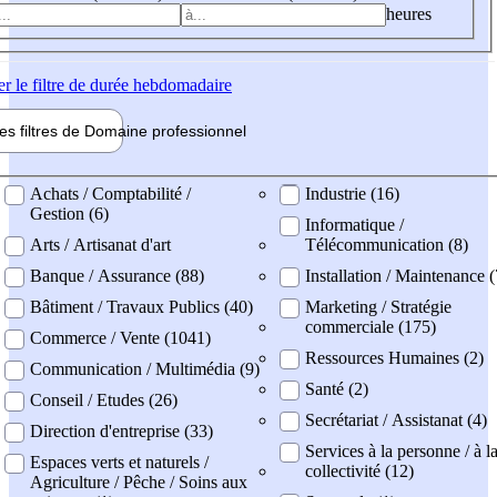
heures
er
le filtre de durée hebdomadaire
les filtres de
Domaine pro
fessionnel
ne professionel
Achats / Comptabilité /
Industrie (16)
Gestion (6)
Informatique /
Arts / Artisanat d'art
Télécommunication (8)
Banque / Assurance (88)
Installation / Maintenance (
Bâtiment / Travaux Publics (40)
Marketing / Stratégie
commerciale (175)
Commerce / Vente (1041)
Ressources Humaines (2)
Communication / Multimédia (9)
Santé (2)
Conseil / Etudes (26)
Secrétariat / Assistanat (4)
Direction d'entreprise (33)
Services à la personne / à l
Espaces verts et naturels /
collectivité (12)
Agriculture / Pêche / Soins aux