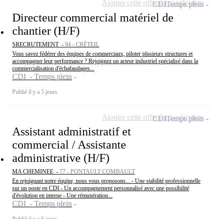
Ajouter cette offre à ma sélection
CDI
Temps plein
Directeur commercial matériel de
chantier (H/F)
SRECRUTEMENT -
94 - CRÉTEIL
Vous savez fédérer des équipes de commerciaux, piloter plusieurs structures et
accompagner leur performance ? Rejoignez un acteur industriel spécialisé dans la
commercialisation d'échafaudages...
CDI - Temps plein
Publié il y a 5 jours
Ajouter cette offre à ma sélection
CDI
Temps plein
Assistant administratif et
commercial / Assistante
administrative (H/F)
MA CHEMINEE -
77 - PONTAULT COMBAULT
En rejoignant notre équipe, nous vous proposons... - Une stabilité professionnelle
sur un poste en CDI - Un accompagnement personnalisé avec une possibilité
d'évolution en interne - Une rémunération...
CDI - Temps plein