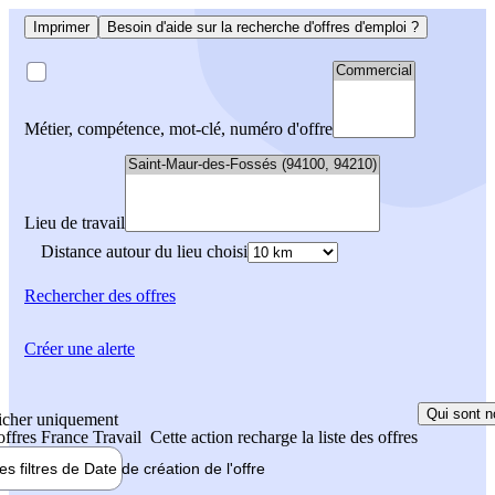
Imprimer
Besoin d'aide sur la recherche d'offres d'emploi ?
Métier, compétence, mot-clé, numéro d'offre
Lieu de travail
Distance autour du lieu choisi
Rechercher
des offres
Créer une alerte
Qui sont n
icher uniquement
 offres France Travail
Cette action recharge la liste des offres
les filtres de
Date de création
de l'offre