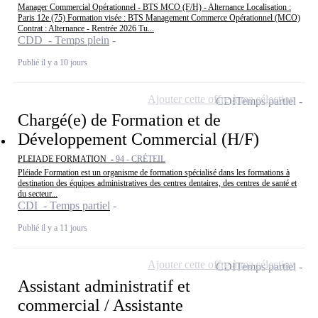
Manager Commercial Opérationnel - BTS MCO (F/H) - Alternance Localisation :
Paris 12e (75) Formation visée : BTS Management Commerce Opérationnel (MCO)
Contrat : Alternance - Rentrée 2026 Tu...
CDD - Temps plein
Publié il y a 10 jours
Ajouter cette offre à ma sélection
CDI
Temps partiel
Chargé(e) de Formation et de
Développement Commercial (H/F)
PLEIADE FORMATION -
94 - CRÉTEIL
Pléiade Formation est un organisme de formation spécialisé dans les formations à
destination des équipes administratives des centres dentaires, des centres de santé et
du secteur...
CDI - Temps partiel
Publié il y a 11 jours
Ajouter cette offre à ma sélection
CDI
Temps partiel
Assistant administratif et
commercial / Assistante