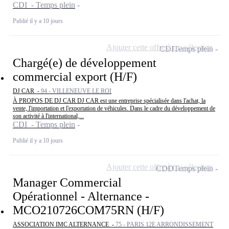
CDI - Temps plein
Publié il y a 10 jours
Ajouter cette offre à ma sélection
CDI
Temps plein
Chargé(e) de développement
commercial export (H/F)
DJ CAR -
94 - VILLENEUVE LE ROI
À PROPOS DE DJ CAR DJ CAR est une entreprise spécialisée dans l'achat, la
vente, l'importation et l'exportation de véhicules. Dans le cadre du développement de
son activité à l'international,...
CDI - Temps plein
Publié il y a 10 jours
Ajouter cette offre à ma sélection
CDD
Temps plein
Manager Commercial
Opérationnel - Alternance -
MCO210726COM75RN (H/F)
ASSOCIATION IMC ALTERNANCE -
75 - PARIS 12E ARRONDISSEMENT