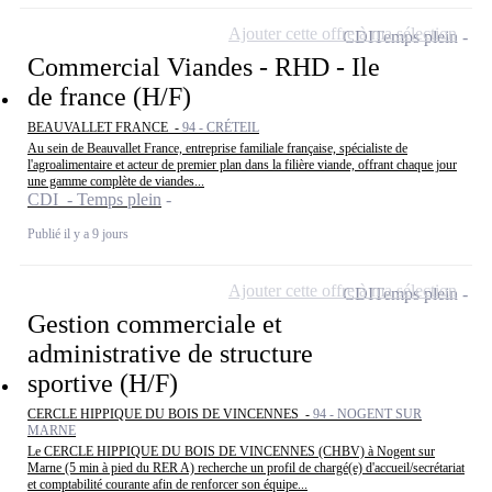
Ajouter cette offre à ma sélection
CDI
Temps plein
Commercial Viandes - RHD - Ile
de france (H/F)
BEAUVALLET FRANCE -
94 - CRÉTEIL
Au sein de Beauvallet France, entreprise familiale française, spécialiste de
l'agroalimentaire et acteur de premier plan dans la filière viande, offrant chaque jour
une gamme complète de viandes...
CDI - Temps plein
Publié il y a 9 jours
Ajouter cette offre à ma sélection
CDI
Temps plein
Gestion commerciale et
administrative de structure
sportive (H/F)
CERCLE HIPPIQUE DU BOIS DE VINCENNES -
94 - NOGENT SUR
MARNE
Le CERCLE HIPPIQUE DU BOIS DE VINCENNES (CHBV) à Nogent sur
Marne (5 min à pied du RER A) recherche un profil de chargé(e) d'accueil/secrétariat
et comptabilité courante afin de renforcer son équipe...