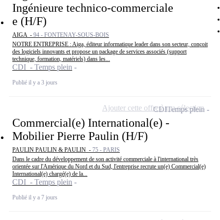
Ingénieure technico-commerciale
e (H/F)
AIGA -
94 - FONTENAY-SOUS-BOIS
NOTRE ENTREPRISE : Aiga, éditeur informatique leader dans son secteur, conçoit
des logiciels innovants et propose un package de services associés (support
technique, formation, matériels) dans les...
CDI - Temps plein
Publié il y a 3 jours
Ajouter cette offre à ma sélection
CDI
Temps plein
Commercial(e) International(e) -
Mobilier Pierre Paulin (H/F)
PAULIN PAULIN & PAULIN -
75 - PARIS
Dans le cadre du développement de son activité commerciale à l'international très
orientée sur l'Amérique du Nord et du Sud, l'entreprise recrute un(e) Commercial(e)
International(e) chargé(e) de la...
CDI - Temps plein
Publié il y a 7 jours