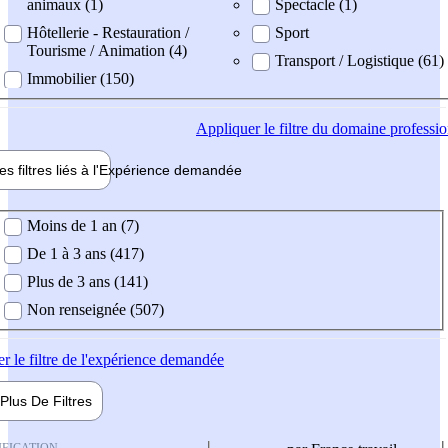
animaux (1)
Spectacle (1)
Hôtellerie - Restauration /
Sport
Tourisme / Animation (4)
Transport / Logistique (61)
Immobilier (150)
Appliquer
le filtre du domaine professi
es filtres liés à l'
Expérience
demandée
ience demandée
Moins de 1 an (7)
De 1 à 3 ans (417)
Plus de 3 ans (141)
Non renseignée (507)
er
le filtre de l'expérience demandée
Plus De
Filtres