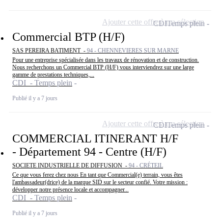
Ajouter cette offre à ma sélection
CDI
Temps plein
Commercial BTP (H/F)
SAS PEREIRA BATIMENT -
94 - CHENNEVIERES SUR MARNE
Pour une entreprise spécialisée dans les travaux de rénovation et de construction.
Nous recherchons un Commercial BTP (H/F) vous interviendrez sur une large
gamme de prestations techniques,...
CDI - Temps plein
Publié il y a 7 jours
Ajouter cette offre à ma sélection
CDI
Temps plein
COMMERCIAL ITINERANT H/F
- Département 94 - Centre (H/F)
SOCIETE INDUSTRIELLE DE DIFFUSION -
94 - CRÉTEIL
Ce que vous ferez chez nous En tant que Commercial(e) terrain, vous êtes
l'ambassadeur(drice) de la marque SID sur le secteur confié. Votre mission :
développer notre présence locale et accompagner...
CDI - Temps plein
Publié il y a 7 jours