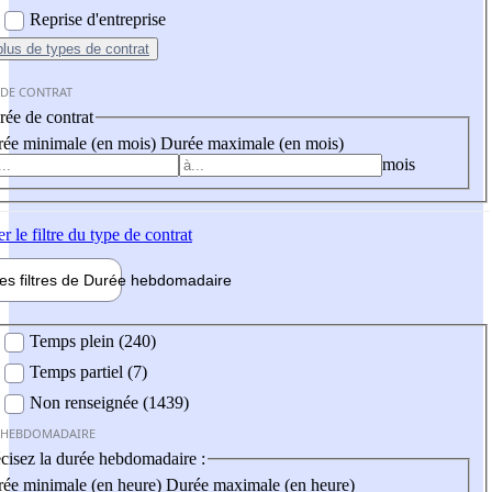
Reprise d'entreprise
plus
de types de contrat
 DE CONTRAT
ée de contrat
ée minimale (en mois)
Durée maximale (en mois)
mois
er
le filtre du type de contrat
les filtres de
Durée hebdo
madaire
 hebdomadaire
Temps plein (240)
Temps partiel (7)
Non renseignée (1439)
 HEBDOMADAIRE
cisez la durée hebdomadaire :
ée minimale (en heure)
Durée maximale (en heure)