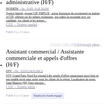
administrative (H/F)
INTERTIS -
94 - IVRY SUR SEINE
Agence Intertis, groupe GIF EMPLOI , acteur historique du recrutement en intérim
et CDI, référent sur les métiers techniques, qui cultive la proximité avec ses
candidats, ses clients et les acteurs...
CDI - Temps partiel
Publié il y a 13 jours
Ajouter cette offre à ma sélection
CDI
Temps plein
Assistant commercial / Assistante
commerciale et appels d'offres
(H/F)
OTV -
94 - SAINT-MAURICE
OTV Grand Paris Nord Est répond à des appels d'offres municipaux aussi bien en
eau potable qu'en eaux usées pour les clients de la région. Localisation du poste:
Saint Maurice (94) Votre mission...
CDI - Temps plein
Publié il y a 13 jours
Employeur handi-engagé