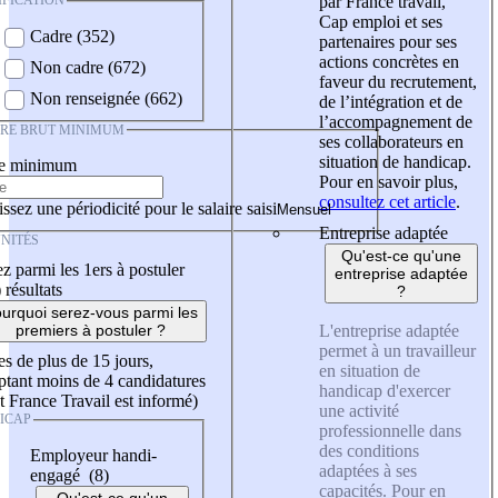
IFICATION
par France travail,
Cap emploi et ses
Cadre (352)
partenaires pour ses
actions concrètes en
Non cadre (672)
faveur du recrutement,
Non renseignée (662)
de l’intégration et de
l’accompagnement de
IRE BRUT MINIMUM
ses collaborateurs en
situation de handicap.
re minimum
Pour en savoir plus,
consultez cet article
.
ssez une périodicité pour le salaire saisi
Entreprise adaptée
NITÉS
Qu'est-ce qu'une
z parmi les 1ers à postuler
entreprise adaptée
)
résultats
?
urquoi serez-vous parmi les
L'entreprise adaptée
premiers à postuler ?
permet à un travailleur
es de plus de 15 jours,
en situation de
tant moins de 4 candidatures
handicap d'exercer
t France Travail est informé)
une activité
ICAP
professionnelle dans
des conditions
Employeur handi-
adaptées à ses
engagé (8)
capacités. Pour en
Qu'est-ce qu'un