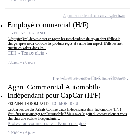
Publié il y a 6 jours
Ajouter cette offre à ma sélection
CDI
Temps plein
Employé commercial (H/F)
93 - NOISY LE GRAND
L'équipier(ère) de vente met en rayon les marchandises du rayon dont il/elle a la
charge, après avoir contrôlé les produits reçus et vérifié leur aspect. Il/elle les met
ensuite en valeur dans les...
CDI - Temps plein
Publié il y a 6 jours
Ajouter cette offre à ma sélection
Profession commerciale
Non renseigné
Agent Commercial Automobile
Indépendant pour CapCar (H/F)
FROMENTIN ROMUALD -
93 - MONTREUIL
CapCar recrute des Agents Commerciaux Indépendants dans l'automobile (H/F)
Vous êtes passionné(e) par l'automobile ? Vous avez le goût du contact client et vous
cherchez une activité indépendante,...
Profession commerciale - Non renseigné
Publié il y a 6 jours