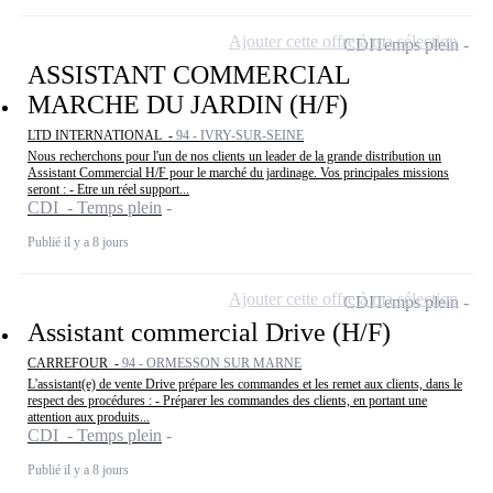
Ajouter cette offre à ma sélection
CDI
Temps plein
ASSISTANT COMMERCIAL
MARCHE DU JARDIN (H/F)
LTD INTERNATIONAL -
94 - IVRY-SUR-SEINE
Nous recherchons pour l'un de nos clients un leader de la grande distribution un
Assistant Commercial H/F pour le marché du jardinage. Vos principales missions
seront : - Etre un réel support...
CDI - Temps plein
Publié il y a 8 jours
Ajouter cette offre à ma sélection
CDI
Temps plein
Assistant commercial Drive (H/F)
CARREFOUR -
94 - ORMESSON SUR MARNE
L'assistant(e) de vente Drive prépare les commandes et les remet aux clients, dans le
respect des procédures : - Préparer les commandes des clients, en portant une
attention aux produits...
CDI - Temps plein
Publié il y a 8 jours