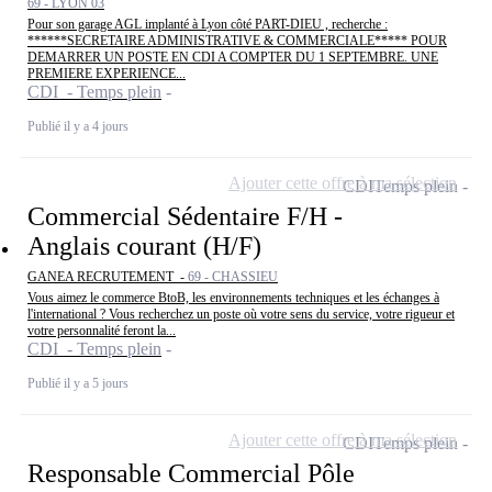
69 - LYON 03
Pour son garage AGL implanté à Lyon côté PART-DIEU , recherche :
******SECRETAIRE ADMINISTRATIVE & COMMERCIALE***** POUR
DEMARRER UN POSTE EN CDI A COMPTER DU 1 SEPTEMBRE. UNE
PREMIERE EXPERIENCE...
CDI - Temps plein
Publié il y a 4 jours
Ajouter cette offre à ma sélection
CDI
Temps plein
Commercial Sédentaire F/H -
Anglais courant (H/F)
GANEA RECRUTEMENT -
69 - CHASSIEU
Vous aimez le commerce BtoB, les environnements techniques et les échanges à
l'international ? Vous recherchez un poste où votre sens du service, votre rigueur et
votre personnalité feront la...
CDI - Temps plein
Publié il y a 5 jours
Ajouter cette offre à ma sélection
CDI
Temps plein
Responsable Commercial Pôle