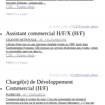
rencontre d'artisans, commerçants,...
CDI - Temps plein
Publié il y a 3 jours
Ajouter cette offre à ma sélection
CDI
Temps plein
Assistant commercial H/F/X (H/F)
CELESTIN NETTOYAGE -
69 - VILLEURBANNE
Célestin Nettoyage est une entreprise familiale fondée en 1986, basée dans
l'agglomération lyonnaise. Elle propose ses services d'entretiens aux syndics, régies
et copropriétés ainsi que dans le...
CDI - Temps plein
Publié il y a 4 jours
Ajouter cette offre à ma sélection
CDD
Temps plein
Chargé(e) de Développement
Commercial (H/F)
PLEBICOM -
69 - VÉNISSIEUX
Commercial dans le secteur du sport. C'est une opportunité qui permet la
progression à la fois sur le terrain et en théorie. Durant l'alternance : 1,5 jour par