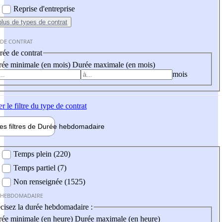
Reprise d'entreprise
plus
de types de contrat
 DE CONTRAT
ée de contrat
ée minimale (en mois)
Durée maximale (en mois)
mois
er
le filtre du type de contrat
les filtres de
Durée hebdo
madaire
 hebdomadaire
Temps plein (220)
Temps partiel (7)
Non renseignée (1525)
 HEBDOMADAIRE
cisez la durée hebdomadaire :
ée minimale (en heure)
Durée maximale (en heure)