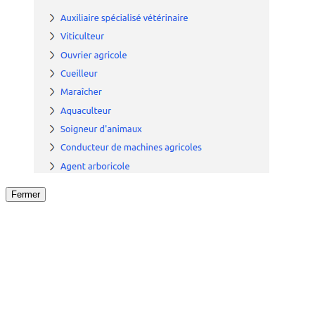
Fermer
Fermer
le détail de l'offre
/
Offre
sur
Offre précéden