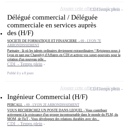
Ajouter cette offre à ma sélection
CDI
Temps plein
Délégué commercial / Déléguée
commerciale en services auprès
des (H/F)
SOCIETE DE FORMATIQUE ET FINANCIERE -
69 - LYON 7E
ARRONDISSEMENT
Partnaire : là où les talents ordinaires deviennent extraordinaires ! Rejoignez-nous à
Lyon en tant que Chargé(e) d'Affaires en CDI et activez vos super-pouvoirs pour la
création d'un nouveau pôle...
CDI - Temps plein
Publié il y a 8 jours
Ajouter cette offre à ma sélection
CDI
Temps plein
Ingénieur Commercial (H/F)
PERCALL -
69 - LYON 2E ARRONDISSEMENT
VOUS RECHERCHEZ UN POSTE DANS LEQUEL - Vous contribuer
activement à la croissance d'un groupe incontournable dans le monde du PLM, du
MOM, de l'IoT - Vous développez des relations durables avec des...
CDI - Temps plein