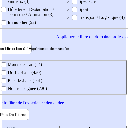
animaux (3)
Spectacle
Hôtellerie - Restauration /
Sport
Tourisme / Animation (3)
Transport / Logistique (4)
Immobilier (52)
Appliquer
le filtre du domaine professi
es filtres liés à l'
Expérience
demandée
ience demandée
Moins de 1 an (14)
De 1 à 3 ans (420)
Plus de 3 ans (161)
Non renseignée (726)
er
le filtre de l'expérience demandée
Plus De
Filtres