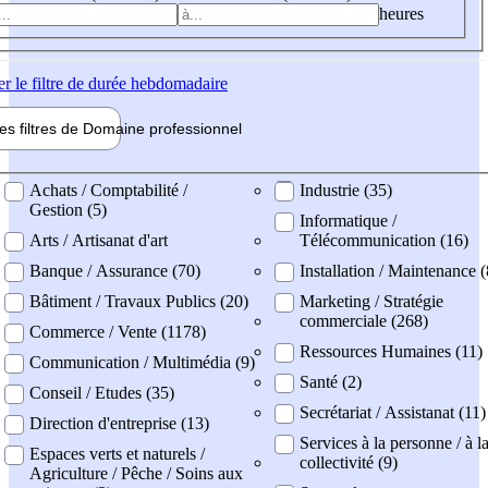
heures
er
le filtre de durée hebdomadaire
les filtres de
Domaine pro
fessionnel
ne professionel
Achats / Comptabilité /
Industrie (35)
Gestion (5)
Informatique /
Arts / Artisanat d'art
Télécommunication (16)
Banque / Assurance (70)
Installation / Maintenance (
Bâtiment / Travaux Publics (20)
Marketing / Stratégie
commerciale (268)
Commerce / Vente (1178)
Ressources Humaines (11)
Communication / Multimédia (9)
Santé (2)
Conseil / Etudes (35)
Secrétariat / Assistanat (11)
Direction d'entreprise (13)
Services à la personne / à l
Espaces verts et naturels /
collectivité (9)
Agriculture / Pêche / Soins aux