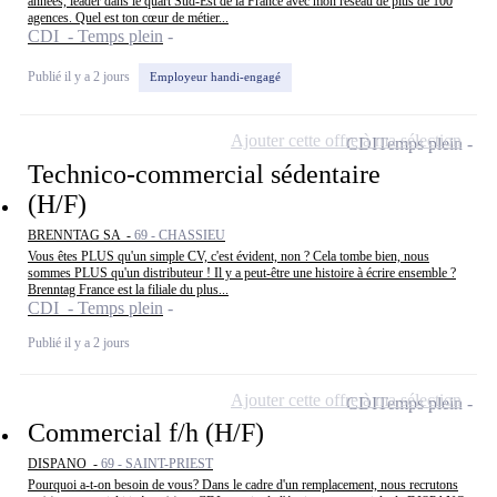
années, leader dans le quart Sud-Est de la France avec mon réseau de plus de 100
agences. Quel est ton cœur de métier...
CDI - Temps plein
Publié il y a 2 jours
Employeur handi-engagé
Ajouter cette offre à ma sélection
CDI
Temps plein
Technico-commercial sédentaire
(H/F)
BRENNTAG SA -
69 - CHASSIEU
Vous êtes PLUS qu'un simple CV, c'est évident, non ? Cela tombe bien, nous
sommes PLUS qu'un distributeur ! Il y a peut-être une histoire à écrire ensemble ?
Brenntag France est la filiale du plus...
CDI - Temps plein
Publié il y a 2 jours
Ajouter cette offre à ma sélection
CDI
Temps plein
Commercial f/h (H/F)
DISPANO -
69 - SAINT-PRIEST
Pourquoi a-t-on besoin de vous? Dans le cadre d'un remplacement, nous recrutons