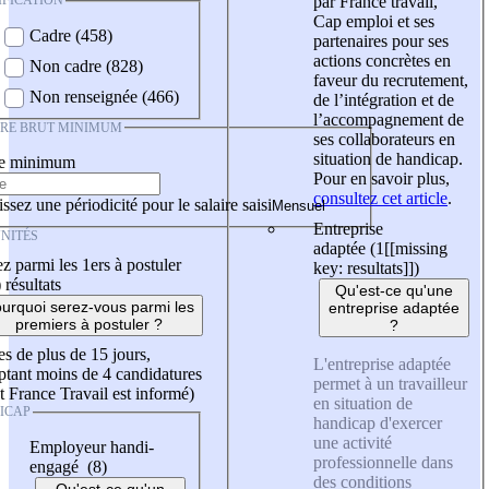
IFICATION
par France travail,
Cap emploi et ses
Cadre (458)
partenaires pour ses
actions concrètes en
Non cadre (828)
faveur du recrutement,
Non renseignée (466)
de l’intégration et de
l’accompagnement de
IRE BRUT MINIMUM
ses collaborateurs en
situation de handicap.
re minimum
Pour en savoir plus,
consultez cet article
.
ssez une périodicité pour le salaire saisi
Entreprise
NITÉS
adaptée (1
[[missing
z parmi les 1ers à postuler
key: resultats]]
)
)
résultats
Qu'est-ce qu'une
urquoi serez-vous parmi les
entreprise adaptée
premiers à postuler ?
?
es de plus de 15 jours,
L'entreprise adaptée
tant moins de 4 candidatures
permet à un travailleur
t France Travail est informé)
en situation de
ICAP
handicap d'exercer
une activité
Employeur handi-
professionnelle dans
engagé (8)
des conditions
Qu'est-ce qu'un