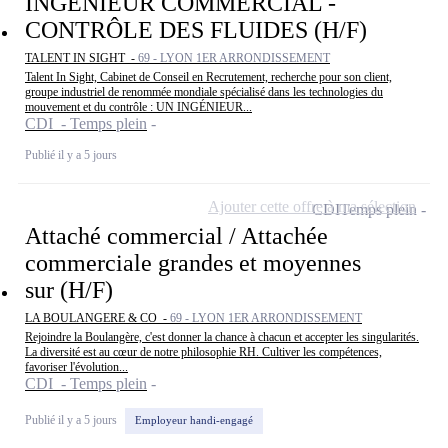
INGÉNIEUR COMMERCIAL -
CONTRÔLE DES FLUIDES (H/F)
TALENT IN SIGHT -
69 - LYON 1ER ARRONDISSEMENT
Talent In Sight, Cabinet de Conseil en Recrutement, recherche pour son client,
groupe industriel de renommée mondiale spécialisé dans les technologies du
mouvement et du contrôle : UN INGÉNIEUR...
CDI - Temps plein
Publié il y a 5 jours
Ajouter cette offre à ma sélection
CDI
Temps plein
Attaché commercial / Attachée
commerciale grandes et moyennes
sur (H/F)
LA BOULANGERE & CO -
69 - LYON 1ER ARRONDISSEMENT
Rejoindre la Boulangère, c'est donner la chance à chacun et accepter les singularités.
La diversité est au cœur de notre philosophie RH. Cultiver les compétences,
favoriser l'évolution...
CDI - Temps plein
Publié il y a 5 jours
Employeur handi-engagé