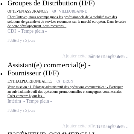
Groupes de Distribution (H/F)
OPTEVEN ASSURANCES -
69 - VILLEURBANNE
Chez Opteven, nous accompagnons les professionnels de la mobilité avec des
solutions de garantie et de services reconnues sur le marché européen. Dans le cadre
de notre développement, nous recrutons...
CDI - Temps plein
Publié il y a 5 jours
Ajouter cette offre à ma sélection
Intérim
Temps plein
Assistant(e) commercial(e) -
Fournisseur (H/F)
ENTHALPIA RHONE ALPES -
69 - BRON
Votre mission : 1. Pilotage administratif des opérations commerciales : - Participer
au suivi administratif des opérations promotionnelles et campagnes commerciales -
Créer et mettre à jour les...
Intérim - Temps plein
Publié il y a 5 jours
Ajouter cette offre à ma sélection
CDI
Temps plein