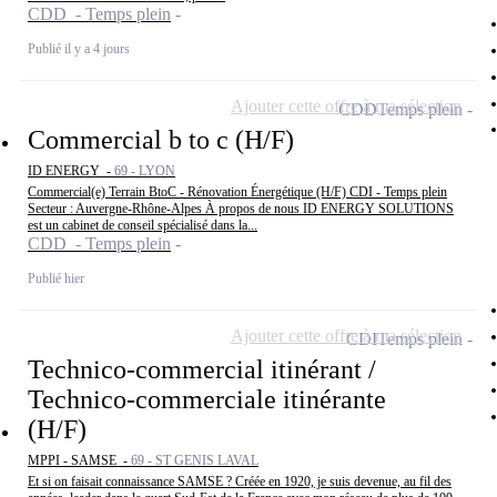
CDD - Temps plein
Publié il y a 4 jours
Ajouter cette offre à ma sélection
CDD
Temps plein
Commercial b to c (H/F)
ID ENERGY -
69 - LYON
Commercial(e) Terrain BtoC - Rénovation Énergétique (H/F) CDI - Temps plein
Secteur : Auvergne-Rhône-Alpes À propos de nous ID ENERGY SOLUTIONS
est un cabinet de conseil spécialisé dans la...
CDD - Temps plein
Publié hier
Ajouter cette offre à ma sélection
CDI
Temps plein
Technico-commercial itinérant /
Technico-commerciale itinérante
(H/F)
MPPI - SAMSE -
69 - ST GENIS LAVAL
Et si on faisait connaissance SAMSE ? Créée en 1920, je suis devenue, au fil des