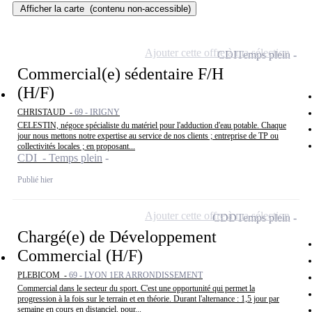
Afficher la carte
(contenu non-accessible)
Ajouter cette offre à ma sélection
CDI
Temps plein
Commercial(e) sédentaire F/H
(H/F)
CHRISTAUD -
69 - IRIGNY
CELESTIN, négoce spécialiste du matériel pour l'adduction d'eau potable. Chaque
jour nous mettons notre expertise au service de nos clients ; entreprise de TP ou
collectivités locales ; en proposant...
CDI - Temps plein
Publié hier
Ajouter cette offre à ma sélection
CDD
Temps plein
Chargé(e) de Développement
Commercial (H/F)
PLEBICOM -
69 - LYON 1ER ARRONDISSEMENT
Commercial dans le secteur du sport. C'est une opportunité qui permet la
progression à la fois sur le terrain et en théorie. Durant l'alternance : 1,5 jour par
semaine en cours en distanciel, pour...