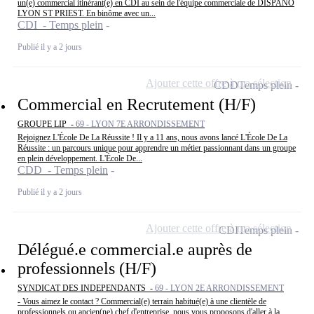
un(e) commercial itinérant(e) en CDI au sein de l'équipe commerciale de DISPANO
LYON ST PRIEST. En binôme avec un...
CDI - Temps plein
Publié il y a 2 jours
Ajouter cette offre à ma sélection
CDD
Temps plein
Commercial en Recrutement (H/F)
GROUPE LIP -
69 - LYON 7E ARRONDISSEMENT
Rejoignez L'École De La Réussite ! Il y a 11 ans, nous avons lancé L'École De La
Réussite : un parcours unique pour apprendre un métier passionnant dans un groupe
en plein développement. L'École De...
CDD - Temps plein
Publié il y a 2 jours
Ajouter cette offre à ma sélection
CDI
Temps plein
Délégué.e commercial.e auprès de
professionnels (H/F)
SYNDICAT DES INDEPENDANTS -
69 - LYON 2E ARRONDISSEMENT
- Vous aimez le contact ? Commercial(e) terrain habitué(e) à une clientèle de
professionnels ou ancien(ne) chef d'entreprise, nous vous proposons d'aller à la