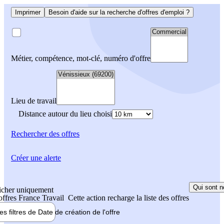
Imprimer
Besoin d'aide sur la recherche d'offres d'emploi ?
Métier, compétence, mot-clé, numéro d'offre
Lieu de travail
Distance autour du lieu choisi
Rechercher
des offres
Créer une alerte
Qui sont n
icher uniquement
 offres France Travail
Cette action recharge la liste des offres
les filtres de
Date de création
de l'offre