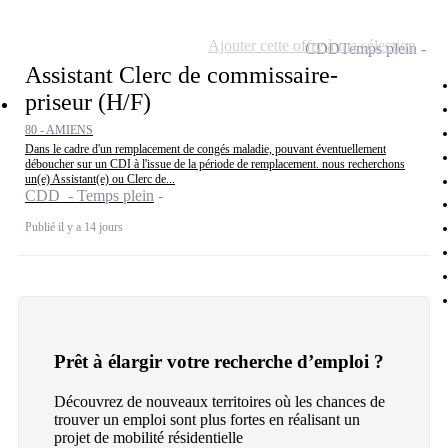
Ajouter cette offre à ma sélection
CDD
Temps plein
Assistant Clerc de commissaire-
priseur (H/F)
80 - AMIENS
Dans le cadre d'un remplacement de congés maladie, pouvant éventuellement
déboucher sur un CDI à l'issue de la période de remplacement. nous recherchons
un(e) Assistant(e) ou Clerc de...
CDD - Temps plein
Publié il y a 14 jours
Prêt à élargir votre recherche d’emploi ?
Découvrez de nouveaux territoires où les chances de
trouver un emploi sont plus fortes en réalisant un
projet de mobilité résidentielle