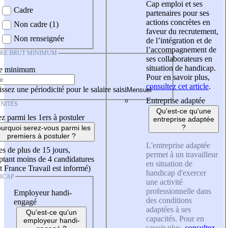
Cap emploi et ses
Cadre
partenaires pour ses
actions concrètes en
Non cadre (1)
faveur du recrutement,
Non renseignée
de l’intégration et de
l’accompagnement de
IRE BRUT MINIMUM
ses collaborateurs en
situation de handicap.
re minimum
Pour en savoir plus,
consultez cet article
.
ssez une périodicité pour le salaire saisi
Entreprise adaptée
NITÉS
Qu'est-ce qu'une
z parmi les 1ers à postuler
entreprise adaptée
?
urquoi serez-vous parmi les
premiers à postuler ?
L'entreprise adaptée
es de plus de 15 jours,
permet à un travailleur
tant moins de 4 candidatures
en situation de
t France Travail est informé)
handicap d'exercer
ICAP
une activité
professionnelle dans
Employeur handi-
des conditions
engagé
adaptées à ses
Qu'est-ce qu'un
capacités. Pour en
employeur handi-
savoir plus,
consultez