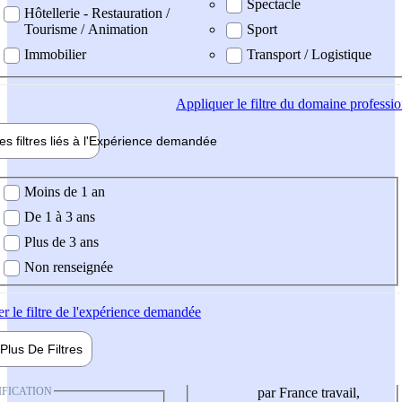
Spectacle
Hôtellerie - Restauration /
Tourisme / Animation
Sport
Immobilier
Transport / Logistique
Appliquer
le filtre du domaine professi
es filtres liés à l'
Expérience
demandée
ience demandée
Moins de 1 an
De 1 à 3 ans
Plus de 3 ans
Non renseignée
er
le filtre de l'expérience demandée
Plus De
Filtres
IFICATION
par France travail,