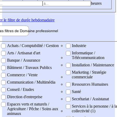
heures
er
le filtre de durée hebdomadaire
les filtres de
Domaine pro
fessionnel
ne professionel
Achats / Comptabilité / Gestion
Industrie
Arts / Artisanat d'art
Informatique /
Télécommunication
Banque / Assurance
Installation / Maintenance
Bâtiment / Travaux Publics
Marketing / Stratégie
Commerce / Vente
commerciale
Communication / Multimédia
Ressources Humaines
Conseil / Etudes
Santé
Direction d'entreprise
Secrétariat / Assistanat
Espaces verts et naturels /
Services à la personne / à l
Agriculture / Pêche / Soins aux
collectivité (1)
animaux