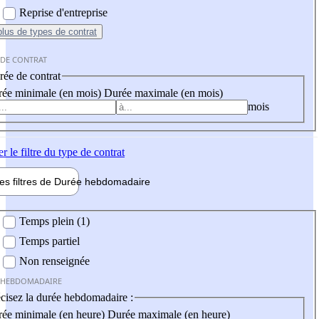
Reprise d'entreprise
plus
de types de contrat
 DE CONTRAT
ée de contrat
ée minimale (en mois)
Durée maximale (en mois)
mois
er
le filtre du type de contrat
les filtres de
Durée hebdo
madaire
 hebdomadaire
Temps plein (1)
Temps partiel
Non renseignée
 HEBDOMADAIRE
cisez la durée hebdomadaire :
ée minimale (en heure)
Durée maximale (en heure)