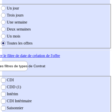
e création de l'offre
Un jour
Trois jours
Une semaine
Deux semaines
Un mois
Toutes les offres
er
le filtre de date de création de l'offre
les filtres de types de
Contrat
de contrat
CDI
CDD (1)
Intérim
CDI Intérimaire
Saisonnier