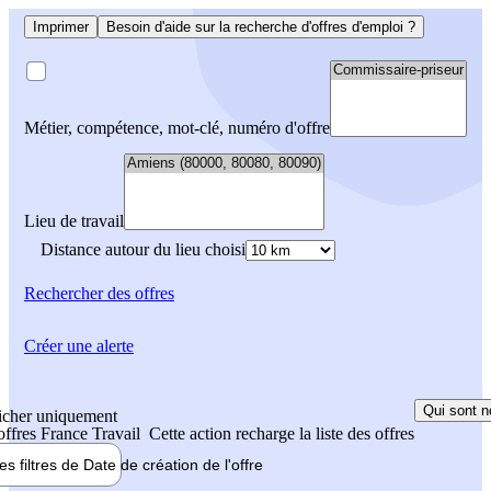
Imprimer
Besoin d'aide sur la recherche d'offres d'emploi ?
Métier, compétence, mot-clé, numéro d'offre
Lieu de travail
Distance autour du lieu choisi
Rechercher
des offres
Créer une alerte
Qui sont n
icher uniquement
 offres France Travail
Cette action recharge la liste des offres
les filtres de
Date de création
de l'offre