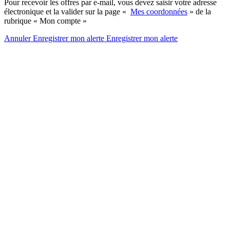
Pour recevoir les offres par e-mail, vous devez saisir votre adresse
électronique et la valider sur la page «
Mes coordonnées
» de la
rubrique « Mon compte »
Annuler
Enregistrer mon alerte
Enregistrer
mon alerte