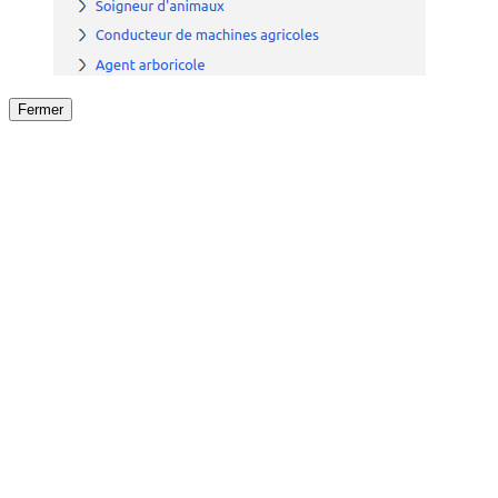
Fermer
Fermer
le détail de l'offre
/
Offre
sur
Offre précéden