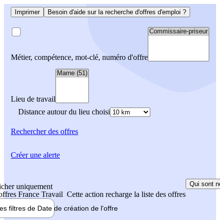
Imprimer
Besoin d'aide sur la recherche d'offres d'emploi ?
Métier, compétence, mot-clé, numéro d'offre
Lieu de travail
Distance autour du lieu choisi
Rechercher
des offres
Créer une alerte
Qui sont n
icher uniquement
 offres France Travail
Cette action recharge la liste des offres
les filtres de
Date de création
de l'offre