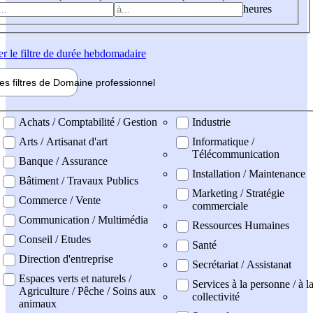
heures
er
le filtre de durée hebdomadaire
les filtres de
Domaine pro
fessionnel
ne professionel
Achats / Comptabilité / Gestion
Industrie
Arts / Artisanat d'art
Informatique /
Télécommunication
Banque / Assurance
Installation / Maintenance
Bâtiment / Travaux Publics
Marketing / Stratégie
Commerce / Vente
commerciale
Communication / Multimédia
Ressources Humaines
Conseil / Etudes
Santé
Direction d'entreprise
Secrétariat / Assistanat
Espaces verts et naturels /
Services à la personne / à l
Agriculture / Pêche / Soins aux
collectivité
animaux