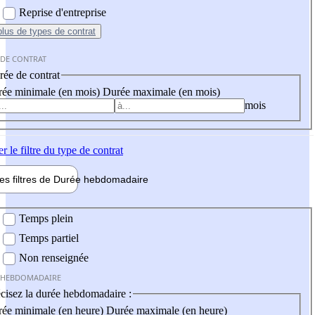
Reprise d'entreprise
plus
de types de contrat
 DE CONTRAT
ée de contrat
ée minimale (en mois)
Durée maximale (en mois)
mois
er
le filtre du type de contrat
les filtres de
Durée hebdo
madaire
 hebdomadaire
Temps plein
Temps partiel
Non renseignée
 HEBDOMADAIRE
cisez la durée hebdomadaire :
ée minimale (en heure)
Durée maximale (en heure)