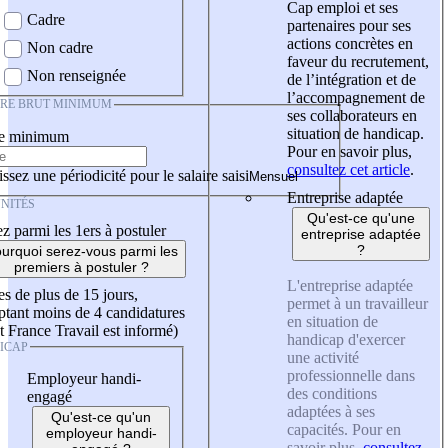
Cap emploi et ses
Cadre
partenaires pour ses
actions concrètes en
Non cadre
faveur du recrutement,
Non renseignée
de l’intégration et de
l’accompagnement de
IRE BRUT MINIMUM
ses collaborateurs en
situation de handicap.
re minimum
Pour en savoir plus,
consultez cet article
.
ssez une périodicité pour le salaire saisi
Entreprise adaptée
NITÉS
Qu'est-ce qu'une
z parmi les 1ers à postuler
entreprise adaptée
?
urquoi serez-vous parmi les
premiers à postuler ?
L'entreprise adaptée
es de plus de 15 jours,
permet à un travailleur
tant moins de 4 candidatures
en situation de
t France Travail est informé)
handicap d'exercer
ICAP
une activité
professionnelle dans
Employeur handi-
des conditions
engagé
adaptées à ses
Qu'est-ce qu'un
capacités. Pour en
employeur handi-
savoir plus,
consultez