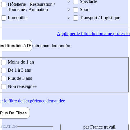
Spectacle
Hôtellerie - Restauration /
Tourisme / Animation
Sport
Immobilier
Transport / Logistique
Appliquer
le filtre du domaine professi
es filtres liés à l'
Expérience
demandée
ience demandée
Moins de 1 an
De 1 à 3 ans
Plus de 3 ans
Non renseignée
er
le filtre de l'expérience demandée
Plus De
Filtres
IFICATION
par France travail,