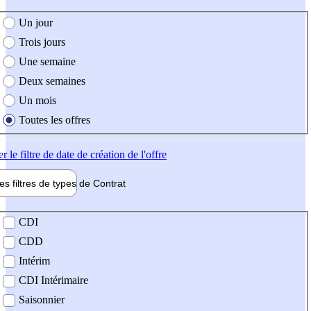
e création de l'offre
Un jour
Trois jours
Une semaine
Deux semaines
Un mois
Toutes les offres
er
le filtre de date de création de l'offre
les filtres de types de
Contrat
de contrat
CDI
CDD
Intérim
CDI Intérimaire
Saisonnier