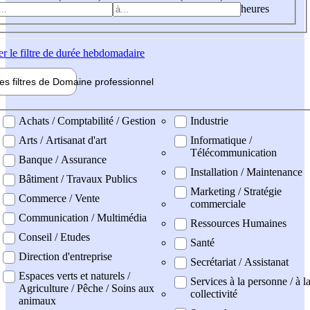
heures
er
le filtre de durée hebdomadaire
les filtres de
Domaine pro
fessionnel
ne professionel
Achats / Comptabilité / Gestion
Industrie
Arts / Artisanat d'art
Informatique /
Télécommunication
Banque / Assurance
Installation / Maintenance
Bâtiment / Travaux Publics
Marketing / Stratégie
Commerce / Vente
commerciale
Communication / Multimédia
Ressources Humaines
Conseil / Etudes
Santé
Direction d'entreprise
Secrétariat / Assistanat
Espaces verts et naturels /
Services à la personne / à l
Agriculture / Pêche / Soins aux
collectivité
animaux