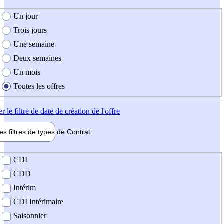
e création de l'offre
Un jour
Trois jours
Une semaine
Deux semaines
Un mois
Toutes les offres
er
le filtre de date de création de l'offre
les filtres de types de
Contrat
de contrat
CDI
CDD
Intérim
CDI Intérimaire
Saisonnier