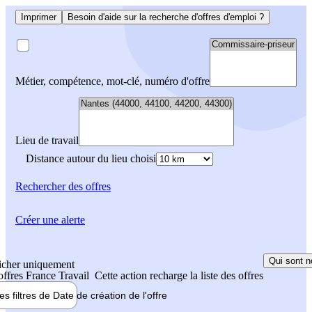
Imprimer
Besoin d'aide sur la recherche d'offres d'emploi ?
Métier, compétence, mot-clé, numéro d'offre
Lieu de travail
Distance autour du lieu choisi
Rechercher
des offres
Créer une alerte
Qui sont n
icher uniquement
 offres France Travail
Cette action recharge la liste des offres
les filtres de
Date de création
de l'offre