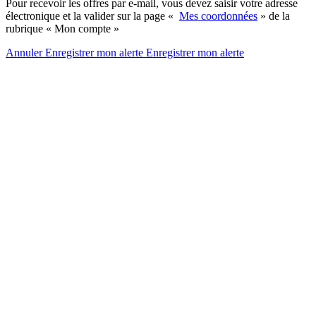
Pour recevoir les offres par e-mail, vous devez saisir votre adresse
électronique et la valider sur la page «
Mes coordonnées
» de la
rubrique « Mon compte »
Annuler
Enregistrer mon alerte
Enregistrer
mon alerte