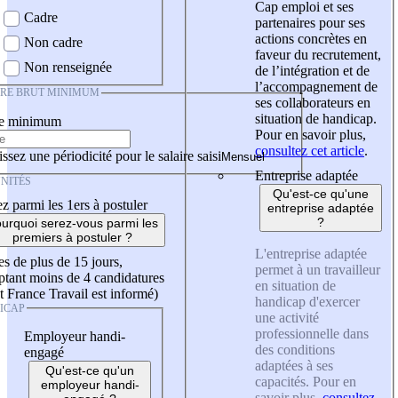
Cap emploi et ses
Cadre
partenaires pour ses
actions concrètes en
Non cadre
faveur du recrutement,
Non renseignée
de l’intégration et de
l’accompagnement de
IRE BRUT MINIMUM
ses collaborateurs en
situation de handicap.
re minimum
Pour en savoir plus,
consultez cet article
.
ssez une périodicité pour le salaire saisi
Entreprise adaptée
NITÉS
Qu'est-ce qu'une
z parmi les 1ers à postuler
entreprise adaptée
?
urquoi serez-vous parmi les
premiers à postuler ?
L'entreprise adaptée
es de plus de 15 jours,
permet à un travailleur
tant moins de 4 candidatures
en situation de
t France Travail est informé)
handicap d'exercer
ICAP
une activité
professionnelle dans
Employeur handi-
des conditions
engagé
adaptées à ses
Qu'est-ce qu'un
capacités. Pour en
employeur handi-
savoir plus,
consultez