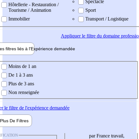
Spectacle
Hôtellerie - Restauration /
Tourisme / Animation
Sport
Immobilier
Transport / Logistique
Appliquer
le filtre du domaine professi
es filtres liés à l'
Expérience
demandée
ience demandée
Moins de 1 an
De 1 à 3 ans
Plus de 3 ans
Non renseignée
er
le filtre de l'expérience demandée
Plus De
Filtres
IFICATION
par France travail,