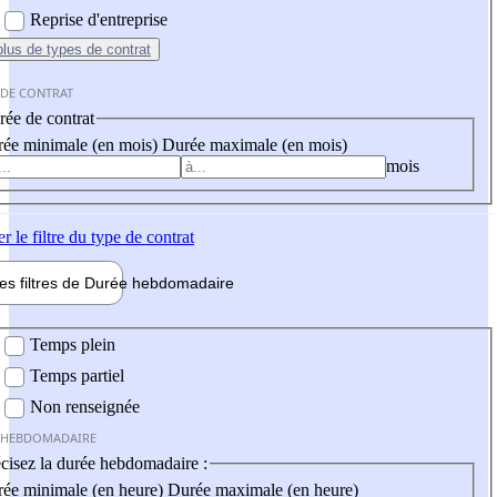
Reprise d'entreprise
plus
de types de contrat
 DE CONTRAT
ée de contrat
ée minimale (en mois)
Durée maximale (en mois)
mois
er
le filtre du type de contrat
les filtres de
Durée hebdo
madaire
 hebdomadaire
Temps plein
Temps partiel
Non renseignée
 HEBDOMADAIRE
cisez la durée hebdomadaire :
ée minimale (en heure)
Durée maximale (en heure)