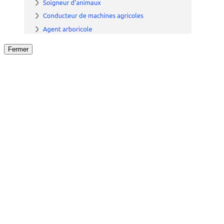
Fermer
Fermer
le détail de l'offre
/
Offre
sur
Offre précéden