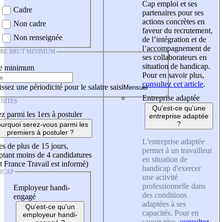
Cap emploi et ses
Cadre
partenaires pour ses
actions concrètes en
Non cadre
faveur du recrutement,
Non renseignée
de l’intégration et de
l’accompagnement de
IRE BRUT MINIMUM
ses collaborateurs en
situation de handicap.
re minimum
Pour en savoir plus,
consultez cet article
.
ssez une périodicité pour le salaire saisi
Entreprise adaptée
NITÉS
Qu'est-ce qu'une
z parmi les 1ers à postuler
entreprise adaptée
?
urquoi serez-vous parmi les
premiers à postuler ?
L'entreprise adaptée
es de plus de 15 jours,
permet à un travailleur
tant moins de 4 candidatures
en situation de
t France Travail est informé)
handicap d'exercer
ICAP
une activité
professionnelle dans
Employeur handi-
des conditions
engagé
adaptées à ses
Qu'est-ce qu'un
capacités. Pour en
employeur handi-
savoir plus,
consultez