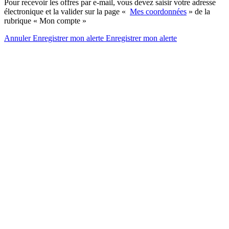
Pour recevoir les offres par e-mail, vous devez saisir votre adresse
électronique et la valider sur la page «
Mes coordonnées
» de la
rubrique « Mon compte »
Annuler
Enregistrer mon alerte
Enregistrer
mon alerte