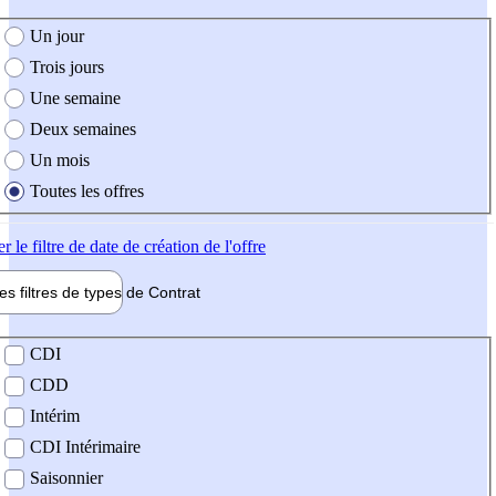
e création de l'offre
Un jour
Trois jours
Une semaine
Deux semaines
Un mois
Toutes les offres
er
le filtre de date de création de l'offre
les filtres de types de
Contrat
de contrat
CDI
CDD
Intérim
CDI Intérimaire
Saisonnier