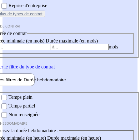
Reprise d'entreprise
plus
de types de contrat
 DE CONTRAT
ée de contrat
ée minimale (en mois)
Durée maximale (en mois)
mois
er
le filtre du type de contrat
les filtres de
Durée hebdo
madaire
 hebdomadaire
Temps plein
Temps partiel
Non renseignée
 HEBDOMADAIRE
cisez la durée hebdomadaire :
ée minimale (en heure)
Durée maximale (en heure)