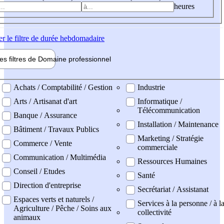
heures
er
le filtre de durée hebdomadaire
les filtres de
Domaine pro
fessionnel
ne professionel
Achats / Comptabilité / Gestion
Industrie
Arts / Artisanat d'art
Informatique /
Télécommunication
Banque / Assurance
Installation / Maintenance
Bâtiment / Travaux Publics
Marketing / Stratégie
Commerce / Vente
commerciale
Communication / Multimédia
Ressources Humaines
Conseil / Etudes
Santé
Direction d'entreprise
Secrétariat / Assistanat
Espaces verts et naturels /
Services à la personne / à l
Agriculture / Pêche / Soins aux
collectivité
animaux