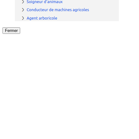
Fermer
Fermer
le détail de l'offre
/
Offre
sur
Offre précéden