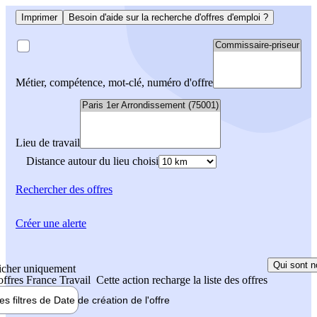
Imprimer
Besoin d'aide sur la recherche d'offres d'emploi ?
Métier, compétence, mot-clé, numéro d'offre
Lieu de travail
Distance autour du lieu choisi
Rechercher
des offres
Créer une alerte
Qui sont n
icher uniquement
 offres France Travail
Cette action recharge la liste des offres
les filtres de
Date de création
de l'offre