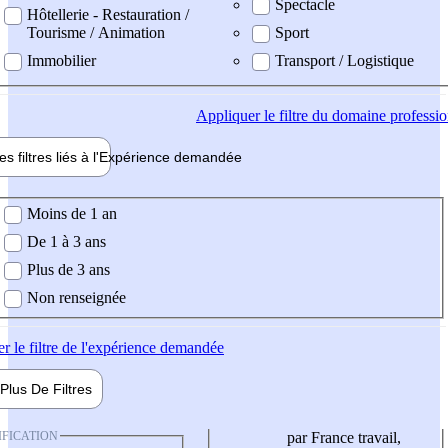
Spectacle
Hôtellerie - Restauration /
Tourisme / Animation
Sport
Immobilier
Transport / Logistique
Appliquer
le filtre du domaine professi
es filtres liés à l'
Expérience
demandée
ience demandée
Moins de 1 an
De 1 à 3 ans
Plus de 3 ans
Non renseignée
er
le filtre de l'expérience demandée
Plus De
Filtres
IFICATION
par France travail,