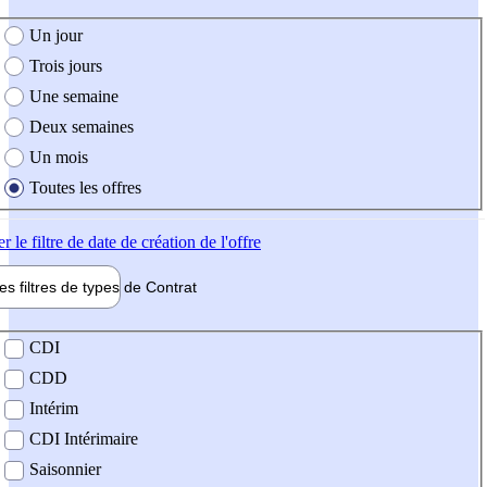
e création de l'offre
Un jour
Trois jours
Une semaine
Deux semaines
Un mois
Toutes les offres
er
le filtre de date de création de l'offre
les filtres de types de
Contrat
de contrat
CDI
CDD
Intérim
CDI Intérimaire
Saisonnier