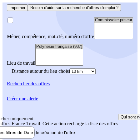
Imprimer
Besoin d'aide sur la recherche d'offres d'emploi ?
Métier, compétence, mot-clé, numéro d'offre
Lieu de travail
Distance autour du lieu choisi
Rechercher
des offres
Créer une alerte
Qui sont n
icher uniquement
 offres France Travail
Cette action recharge la liste des offres
les filtres de
Date de création
de l'offre