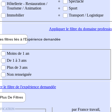
Spectacle
Hôtellerie - Restauration /
Tourisme / Animation
Sport
Immobilier
Transport / Logistique
Appliquer
le filtre du domaine professi
es filtres liés à l'
Expérience
demandée
ience demandée
Moins de 1 an
De 1 à 3 ans
Plus de 3 ans
Non renseignée
er
le filtre de l'expérience demandée
Plus De
Filtres
IFICATION
par France travail,