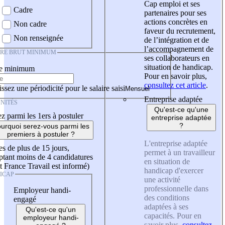
Cap emploi et ses
Cadre
partenaires pour ses
actions concrètes en
Non cadre
faveur du recrutement,
Non renseignée
de l’intégration et de
l’accompagnement de
IRE BRUT MINIMUM
ses collaborateurs en
situation de handicap.
re minimum
Pour en savoir plus,
consultez cet article
.
ssez une périodicité pour le salaire saisi
Entreprise adaptée
NITÉS
Qu'est-ce qu'une
z parmi les 1ers à postuler
entreprise adaptée
?
urquoi serez-vous parmi les
premiers à postuler ?
L'entreprise adaptée
es de plus de 15 jours,
permet à un travailleur
tant moins de 4 candidatures
en situation de
t France Travail est informé)
handicap d'exercer
ICAP
une activité
professionnelle dans
Employeur handi-
des conditions
engagé
adaptées à ses
Qu'est-ce qu'un
capacités. Pour en
employeur handi-
savoir plus,
consultez