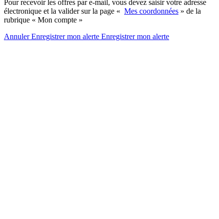
Pour recevoir les offres par e-mail, vous devez saisir votre adresse
électronique et la valider sur la page «
Mes coordonnées
» de la
rubrique « Mon compte »
Annuler
Enregistrer mon alerte
Enregistrer
mon alerte