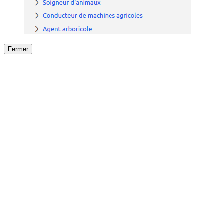
Fermer
Fermer
le détail de l'offre
/
Offre
sur
Offre précéden