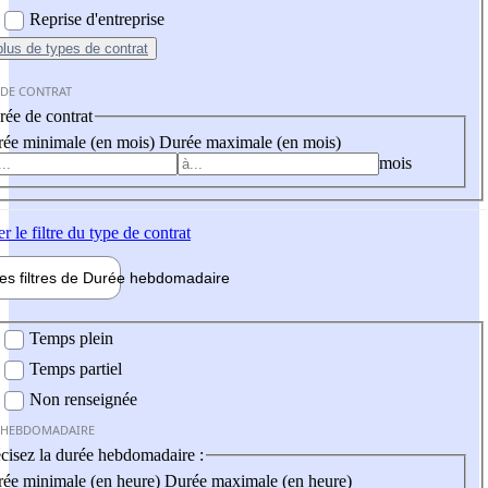
Reprise d'entreprise
plus
de types de contrat
 DE CONTRAT
ée de contrat
ée minimale (en mois)
Durée maximale (en mois)
mois
er
le filtre du type de contrat
les filtres de
Durée hebdo
madaire
 hebdomadaire
Temps plein
Temps partiel
Non renseignée
 HEBDOMADAIRE
cisez la durée hebdomadaire :
ée minimale (en heure)
Durée maximale (en heure)