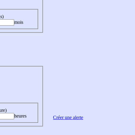
s)
mois
ure)
heures
Créer une alerte