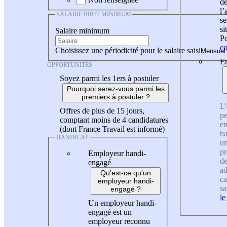
de
l
SALAIRE BRUT MINIMUM
se
si
Salaire minimum
Po
co
Choisissez une périodicité pour le salaire saisi
En
OPPORTUNITÉS
Soyez parmi les 1ers à postuler
Pourquoi serez-vous parmi les
premiers à postuler ?
L'
Offres de plus de 15 jours,
pe
comptant moins de 4 candidatures
en
(dont France Travail est informé)
ha
HANDICAP
un
pr
Employeur handi-
de
engagé
ad
Qu'est-ce qu'un
ca
employeur handi-
sa
engagé ?
le
Un employeur handi-
engagé est un
employeur reconnu