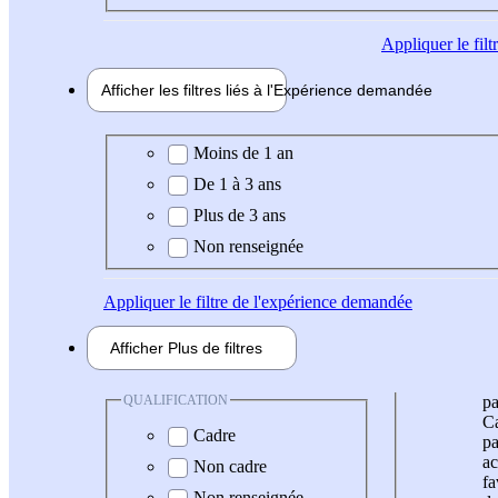
Appliquer
le fil
Afficher les filtres liés à l'
Expérience
demandée
Expérience demandée
Moins de 1 an
De 1 à 3 ans
Plus de 3 ans
Non renseignée
Appliquer
le filtre de l'expérience demandée
Afficher
Plus de
filtres
QUALIFICATION
pa
Ca
Cadre
pa
ac
Non cadre
fa
Non renseignée