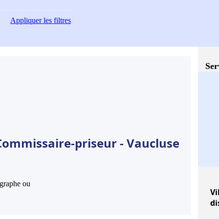
Appliquer
les filtres
Ser
Commissaire-priseur - Vaucluse
hographe ou
Vi
di