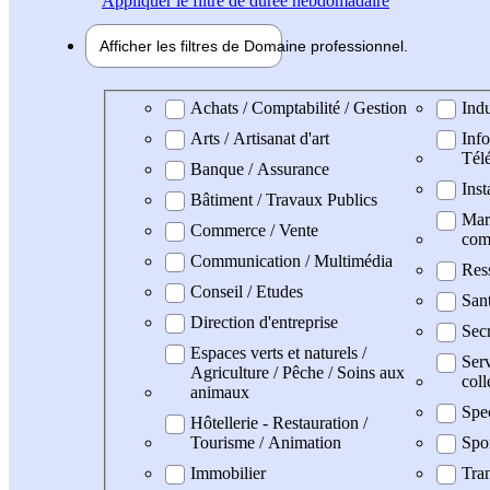
Appliquer
le filtre de durée hebdomadaire
Afficher les filtres de
Domaine pro
fessionnel
Domaine professionel
Achats / Comptabilité / Gestion
Indu
Arts / Artisanat d'art
Info
Tél
Banque / Assurance
Inst
Bâtiment / Travaux Publics
Mark
Commerce / Vente
com
Communication / Multimédia
Res
Conseil / Etudes
San
Direction d'entreprise
Secr
Espaces verts et naturels /
Serv
Agriculture / Pêche / Soins aux
coll
animaux
Spe
Hôtellerie - Restauration /
Tourisme / Animation
Spo
Immobilier
Tran