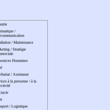
strie
rmatique /
écommunication
allation / Maintenance
eting / Stratégie
merciale
sources Humaines
té
étariat / Assistanat
ices à la personne / à la
ectivité
ctacle
rt
sport / Logistique