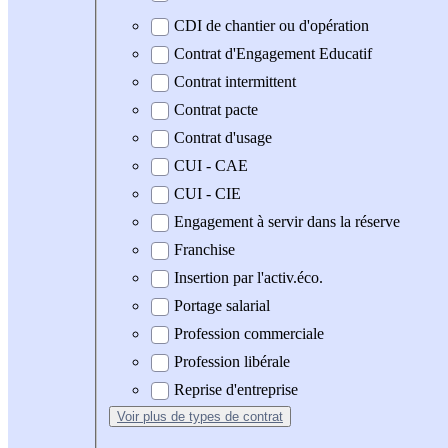
CDI de chantier ou d'opération
Contrat d'Engagement Educatif
Contrat intermittent
Contrat pacte
Contrat d'usage
CUI - CAE
CUI - CIE
Engagement à servir dans la réserve
Franchise
Insertion par l'activ.éco.
Portage salarial
Profession commerciale
Profession libérale
Reprise d'entreprise
Voir plus
de types de contrat