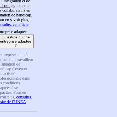
 l’intégration et de
’accompagnement de
s collaborateurs en
tuation de handicap.
ur en savoir plus,
nsultez cet article
.
treprise adaptée
Qu'est-ce qu'une
entreprise adaptée
?
entreprise adaptée
rmet à un travailleur
 situation de
ndicap d'exercer
e activité
ofessionnelle dans
s conditions
aptées à ses
pacités. Pour en
voir plus,
consultez
 site de l’UNEA
.