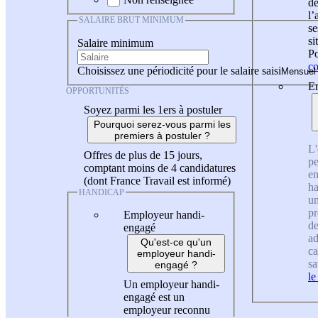
de
l
SALAIRE BRUT MINIMUM
se
si
Salaire minimum
Po
co
Choisissez une périodicité pour le salaire saisi
En
OPPORTUNITÉS
Soyez parmi les 1ers à postuler
Pourquoi serez-vous parmi les
premiers à postuler ?
L'
Offres de plus de 15 jours,
pe
comptant moins de 4 candidatures
en
(dont France Travail est informé)
ha
HANDICAP
un
pr
Employeur handi-
de
engagé
ad
Qu'est-ce qu'un
ca
employeur handi-
sa
engagé ?
le
Un employeur handi-
engagé est un
employeur reconnu