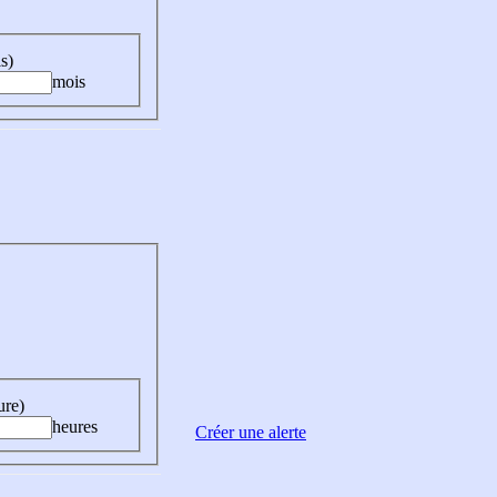
s)
mois
ure)
heures
Créer une alerte