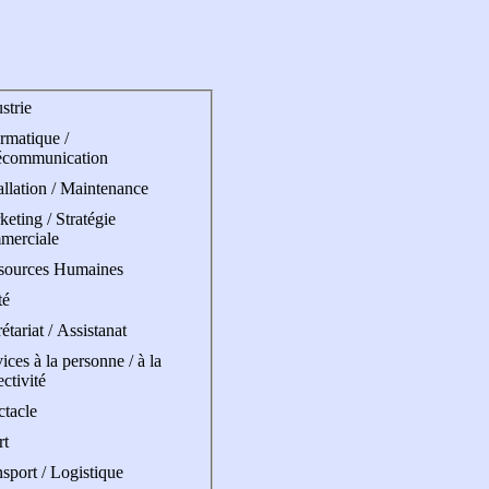
strie
rmatique /
écommunication
allation / Maintenance
eting / Stratégie
merciale
sources Humaines
té
étariat / Assistanat
ices à la personne / à la
ectivité
ctacle
rt
sport / Logistique