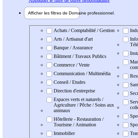
Appliquer
le filtre de durée hebdomadaire
Afficher les filtres de
Domaine pro
fessionnel
Domaine professionel
Achats / Comptabilité / Gestion
Indu
Arts / Artisanat d'art
Info
Tél
Banque / Assurance
Inst
Bâtiment / Travaux Publics
Mark
Commerce / Vente
com
Communication / Multimédia
Res
Conseil / Etudes
San
Direction d'entreprise
Secr
Espaces verts et naturels /
Serv
Agriculture / Pêche / Soins aux
coll
animaux
Spe
Hôtellerie - Restauration /
Tourisme / Animation
Spo
Immobilier
Tran