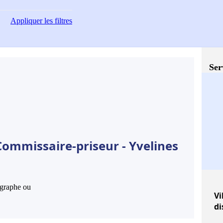
Appliquer
les filtres
Ser
Commissaire-priseur - Yvelines
hographe ou
Vi
di