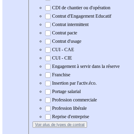
CDI de chantier ou d'opération
Contrat d'Engagement Educatif
Contrat intermittent
Contrat pacte
Contrat d'usage
CUI - CAE
CUI - CIE
Engagement à servir dans la réserve
Franchise
Insertion par l'activ.éco.
Portage salarial
Profession commerciale
Profession libérale
Reprise d'entreprise
Voir plus
de types de contrat