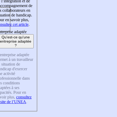
 l’intégration et de
’accompagnement de
s collaborateurs en
tuation de handicap.
ur en savoir plus,
nsultez cet article
.
treprise adaptée
Qu'est-ce qu'une
entreprise adaptée
?
entreprise adaptée
rmet à un travailleur
 situation de
ndicap d'exercer
e activité
ofessionnelle dans
s conditions
aptées à ses
pacités. Pour en
voir plus,
consultez
 site de l’UNEA
.