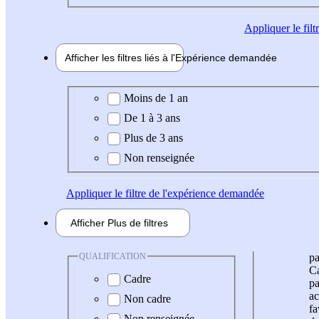
Appliquer
le fil
Afficher les filtres liés à l'
Expérience
demandée
Expérience demandée
Moins de 1 an
De 1 à 3 ans
Plus de 3 ans
Non renseignée
Appliquer
le filtre de l'expérience demandée
Afficher
Plus de
filtres
QUALIFICATION
pa
Ca
Cadre
pa
ac
Non cadre
fa
Non renseignée