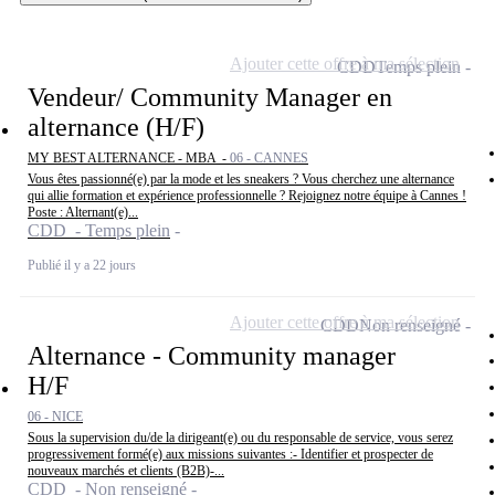
Ajouter cette offre à ma sélection
CDD
Temps plein
Vendeur/ Community Manager en
alternance (H/F)
MY BEST ALTERNANCE - MBA -
06 - CANNES
Vous êtes passionné(e) par la mode et les sneakers ? Vous cherchez une alternance
qui allie formation et expérience professionnelle ? Rejoignez notre équipe à Cannes !
Poste : Alternant(e)...
CDD - Temps plein
Publié il y a 22 jours
Ajouter cette offre à ma sélection
CDD
Non renseigné
Alternance - Community manager
H/F
06 - NICE
Sous la supervision du/de la dirigeant(e) ou du responsable de service, vous serez
progressivement formé(e) aux missions suivantes :- Identifier et prospecter de
nouveaux marchés et clients (B2B)-...
CDD - Non renseigné