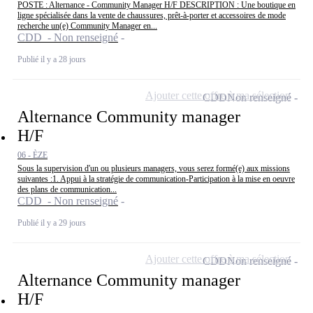
POSTE : Alternance - Community Manager H/F DESCRIPTION : Une boutique en
ligne spécialisée dans la vente de chaussures, prêt-à-porter et accessoires de mode
recherche un(e) Community Manager en...
CDD - Non renseigné
Publié il y a 28 jours
Ajouter cette offre à ma sélection
CDD
Non renseigné
Alternance Community manager
H/F
06 - ÈZE
Sous la supervision d'un ou plusieurs managers, vous serez formé(e) aux missions
suivantes :1. Appui à la stratégie de communication-Participation à la mise en oeuvre
des plans de communication...
CDD - Non renseigné
Publié il y a 29 jours
Ajouter cette offre à ma sélection
CDD
Non renseigné
Alternance Community manager
H/F