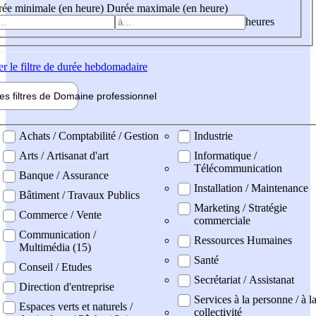
ée minimale (en heure)
Durée maximale (en heure)
heures
er
le filtre de durée hebdomadaire
les filtres de
Domaine pro
fessionnel
ne professionel
Achats / Comptabilité / Gestion
Industrie
Arts / Artisanat d'art
Informatique /
Télécommunication
Banque / Assurance
Installation / Maintenance
Bâtiment / Travaux Publics
Marketing / Stratégie
Commerce / Vente
commerciale
Communication /
Ressources Humaines
Multimédia (15)
Santé
Conseil / Etudes
Secrétariat / Assistanat
Direction d'entreprise
Services à la personne / à l
Espaces verts et naturels /
collectivité