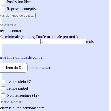
Profession libérale
Reprise d'entreprise
plus
de types de contrat
 DE CONTRAT
ée de contrat
ée minimale (en mois)
Durée maximale (en mois)
mois
er
le filtre du type de contrat
les filtres de
Durée hebdo
madaire
 hebdomadaire
Temps plein (3)
Temps partiel
Non renseignée (12)
 HEBDOMADAIRE
cisez la durée hebdomadaire :