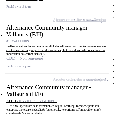
Publié il y a 13 jours
Ajouter cette offre à ma sélection
CDD
Non renseigné
Alternance Community manager -
Vallauris (F/H)
06 - VALLAURIS
Fédérer et animer les communautés digitales Alimenter les comptes réseaux sociaux
et sites internet du groupe Créer des contenus photos / vidéos / éditoriaux Gérer la
modération des communautés A...
CDD - Non renseigné
Publié il y a 17 jours
Ajouter cette offre à ma sélection
CDD
Non renseigné
Alternance Community manager -
Vallauris (H/F)
ISCOD -
06 - VILLENEUVE-LOUBET
L'ISCOD, spécialiste de la formation en Digital Learning, recherche pour son
entreprise partenaire, spécialisée l'automobile, le tourisme et l'immobilier, un(e)
chargé(e) de Marketing digital /...