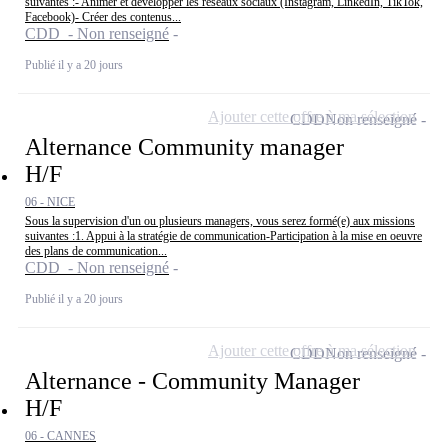
suivantes :- Animer et développer les réseaux sociaux (Instagram, LinkedIn, TikTok,
Facebook)- Créer des contenus...
CDD - Non renseigné
Publié il y a 20 jours
Ajouter cette offre à ma sélection
CDD
Non renseigné
Alternance Community manager
H/F
06 - NICE
Sous la supervision d'un ou plusieurs managers, vous serez formé(e) aux missions
suivantes :1. Appui à la stratégie de communication-Participation à la mise en oeuvre
des plans de communication...
CDD - Non renseigné
Publié il y a 20 jours
Ajouter cette offre à ma sélection
CDD
Non renseigné
Alternance - Community Manager
H/F
06 - CANNES