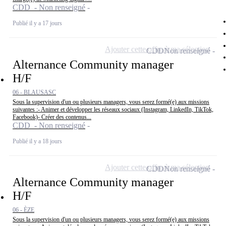
CDD - Non renseigné
Publié il y a 17 jours
Ajouter cette offre à ma sélection
CDD
Non renseigné
Alternance Community manager
H/F
06 - BLAUSASC
Sous la supervision d'un ou plusieurs managers, vous serez formé(e) aux missions
suivantes :- Animer et développer les réseaux sociaux (Instagram, LinkedIn, TikTok,
Facebook)- Créer des contenus...
CDD - Non renseigné
Publié il y a 18 jours
Ajouter cette offre à ma sélection
CDD
Non renseigné
Alternance Community manager
H/F
06 - ÈZE
Sous la supervision d'un ou plusieurs managers, vous serez formé(e) aux missions