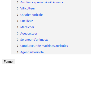
Fermer
Fermer
le détail de l'offre
/
Offre
sur
Offre précéden