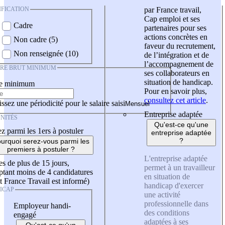
IFICATION
par France travail,
Cap emploi et ses
Cadre
partenaires pour ses
actions concrètes en
Non cadre (5)
faveur du recrutement,
Non renseignée (10)
de l’intégration et de
l’accompagnement de
IRE BRUT MINIMUM
ses collaborateurs en
situation de handicap.
re minimum
Pour en savoir plus,
consultez cet article
.
ssez une périodicité pour le salaire saisi
Entreprise adaptée
NITÉS
Qu'est-ce qu'une
z parmi les 1ers à postuler
entreprise adaptée
?
urquoi serez-vous parmi les
premiers à postuler ?
L'entreprise adaptée
es de plus de 15 jours,
permet à un travailleur
tant moins de 4 candidatures
en situation de
t France Travail est informé)
handicap d'exercer
ICAP
une activité
professionnelle dans
Employeur handi-
des conditions
engagé
adaptées à ses
Qu'est-ce qu'un