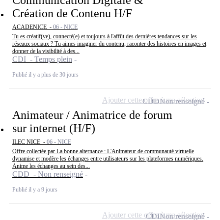
Création de Contenu H/F
ACADENICE -
06 - NICE
Tu es créatif(ve), connecté(e) et toujours à l'affût des dernières tendances sur les
réseaux sociaux ? Tu aimes imaginer du contenu, raconter des histoires en images et
donner de la visibilité à des...
CDI - Temps plein
Publié il y a plus de 30 jours
Ajouter cette offre à ma sélection
CDD
Non renseigné
Animateur / Animatrice de forum
sur internet (H/F)
ILEC NICE -
06 - NICE
Offre collectée par La bonne alternance : L'Animateur de communauté virtuelle
dynamise et modère les échanges entre utilisateurs sur les plateformes numériques.
Anime les échanges au sein des...
CDD - Non renseigné
Publié il y a 9 jours
Ajouter cette offre à ma sélection
CDI
Non renseigné