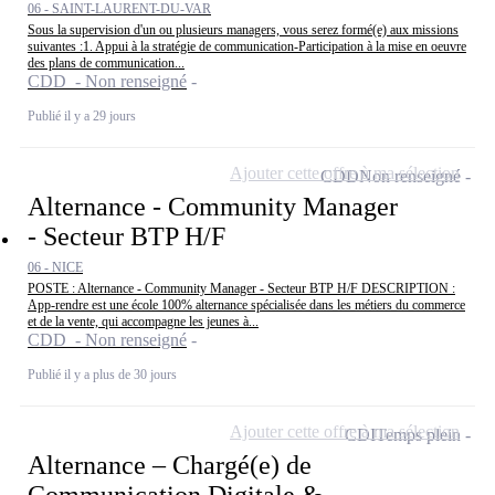
06 - SAINT-LAURENT-DU-VAR
Sous la supervision d'un ou plusieurs managers, vous serez formé(e) aux missions
suivantes :1. Appui à la stratégie de communication-Participation à la mise en oeuvre
des plans de communication...
CDD - Non renseigné
Publié il y a 29 jours
Ajouter cette offre à ma sélection
CDD
Non renseigné
Alternance - Community Manager
- Secteur BTP H/F
06 - NICE
POSTE : Alternance - Community Manager - Secteur BTP H/F DESCRIPTION :
App-rendre est une école 100% alternance spécialisée dans les métiers du commerce
et de la vente, qui accompagne les jeunes à...
CDD - Non renseigné
Publié il y a plus de 30 jours
Ajouter cette offre à ma sélection
CDI
Temps plein
Alternance – Chargé(e) de
Communication Digitale &