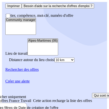
Imprimer
Besoin d'aide sur la recherche d'offres d'emploi ?
Métier, compétence, mot-clé, numéro d'offre
Lieu de travail
Distance autour du lieu choisi
Rechercher
des offres
Créer une alerte
Qui sont n
icher uniquement
 offres France Travail
Cette action recharge la liste des offres
les filtres de
Date de création
de l'offre