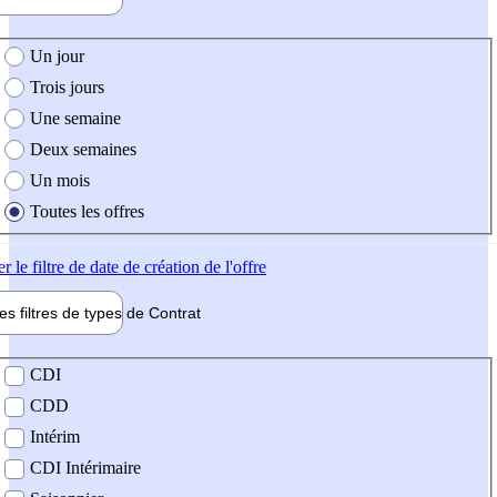
e création de l'offre
Un jour
Trois jours
Une semaine
Deux semaines
Un mois
Toutes les offres
er
le filtre de date de création de l'offre
les filtres de types de
Contrat
de contrat
CDI
CDD
Intérim
CDI Intérimaire