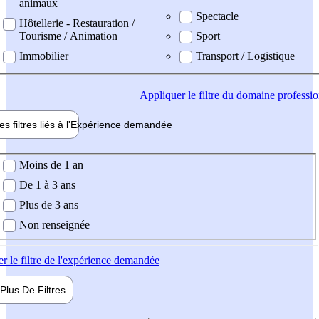
animaux
Spectacle
Hôtellerie - Restauration /
Tourisme / Animation
Sport
Immobilier
Transport / Logistique
Appliquer
le filtre du domaine professi
es filtres liés à l'
Expérience
demandée
ience demandée
Moins de 1 an
De 1 à 3 ans
Plus de 3 ans
Non renseignée
er
le filtre de l'expérience demandée
Plus De
Filtres