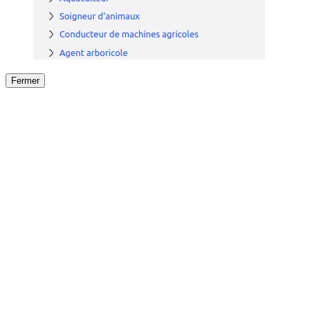
Fermer
Fermer
le détail de l'offre
/
Offre
sur
Offre précéden