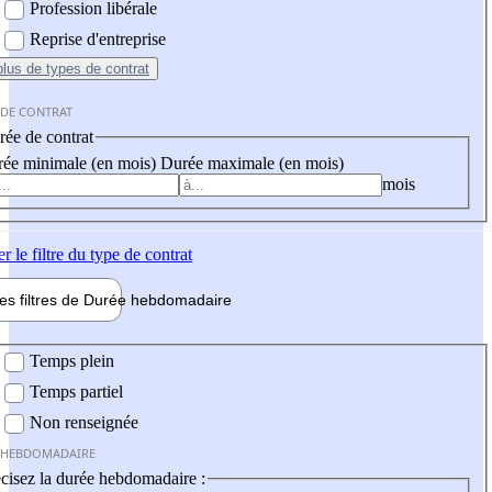
Profession libérale
Reprise d'entreprise
plus
de types de contrat
 DE CONTRAT
ée de contrat
ée minimale (en mois)
Durée maximale (en mois)
mois
er
le filtre du type de contrat
les filtres de
Durée hebdo
madaire
 hebdomadaire
Temps plein
Temps partiel
Non renseignée
 HEBDOMADAIRE
cisez la durée hebdomadaire :