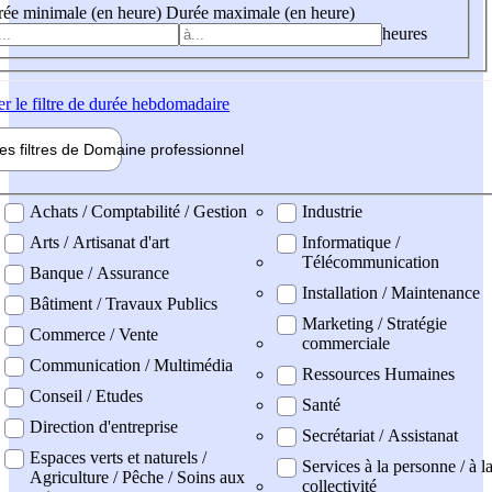
ée minimale (en heure)
Durée maximale (en heure)
heures
er
le filtre de durée hebdomadaire
les filtres de
Domaine pro
fessionnel
ne professionel
Achats / Comptabilité / Gestion
Industrie
Arts / Artisanat d'art
Informatique /
Télécommunication
Banque / Assurance
Installation / Maintenance
Bâtiment / Travaux Publics
Marketing / Stratégie
Commerce / Vente
commerciale
Communication / Multimédia
Ressources Humaines
Conseil / Etudes
Santé
Direction d'entreprise
Secrétariat / Assistanat
Espaces verts et naturels /
Services à la personne / à l
Agriculture / Pêche / Soins aux
collectivité