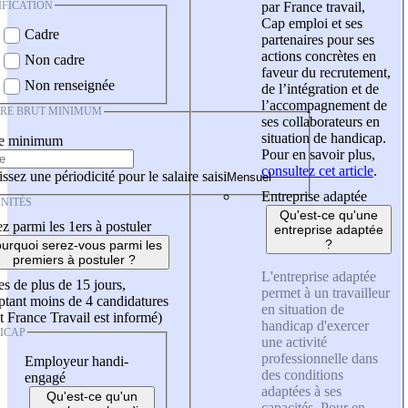
IFICATION
par France travail,
Cap emploi et ses
Cadre
partenaires pour ses
actions concrètes en
Non cadre
faveur du recrutement,
Non renseignée
de l’intégration et de
l’accompagnement de
IRE BRUT MINIMUM
ses collaborateurs en
situation de handicap.
re minimum
Pour en savoir plus,
consultez cet article
.
ssez une périodicité pour le salaire saisi
Entreprise adaptée
NITÉS
Qu'est-ce qu'une
z parmi les 1ers à postuler
entreprise adaptée
?
urquoi serez-vous parmi les
premiers à postuler ?
L'entreprise adaptée
es de plus de 15 jours,
permet à un travailleur
tant moins de 4 candidatures
en situation de
t France Travail est informé)
handicap d'exercer
ICAP
une activité
professionnelle dans
Employeur handi-
des conditions
engagé
adaptées à ses
Qu'est-ce qu'un
capacités. Pour en