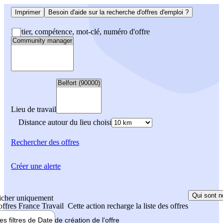
Imprimer
Besoin d'aide sur la recherche d'offres d'emploi ?
Métier, compétence, mot-clé, numéro d'offre
Lieu de travail
Distance autour du lieu choisi
Rechercher
des offres
Créer une alerte
Qui sont n
icher uniquement
 offres France Travail
Cette action recharge la liste des offres
les filtres de
Date de création
de l'offre