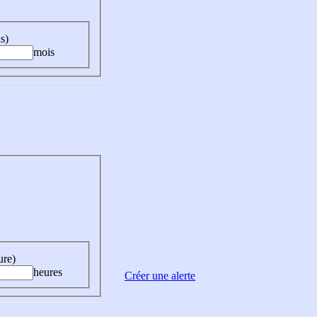
s)
mois
ure)
heures
Créer une alerte