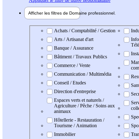
Appliquer
le filtre de durée hebdomadaire
Afficher les filtres de
Domaine pro
fessionnel
Domaine professionel
Achats / Comptabilité / Gestion
Indu
Arts / Artisanat d'art
Info
Tél
Banque / Assurance
Inst
Bâtiment / Travaux Publics
Mark
Commerce / Vente
com
Communication / Multimédia
Res
Conseil / Etudes
San
Direction d'entreprise
Secr
Espaces verts et naturels /
Serv
Agriculture / Pêche / Soins aux
coll
animaux
Spe
Hôtellerie - Restauration /
Tourisme / Animation
Spo
Immobilier
Tran