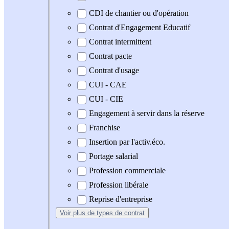
CDI de chantier ou d'opération
Contrat d'Engagement Educatif
Contrat intermittent
Contrat pacte
Contrat d'usage
CUI - CAE
CUI - CIE
Engagement à servir dans la réserve
Franchise
Insertion par l'activ.éco.
Portage salarial
Profession commerciale
Profession libérale
Reprise d'entreprise
Voir plus
de types de contrat