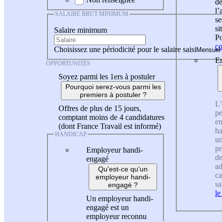
de
l
SALAIRE BRUT MINIMUM
se
si
Salaire minimum
Po
co
Choisissez une périodicité pour le salaire saisi
En
OPPORTUNITÉS
Soyez parmi les 1ers à postuler
Pourquoi serez-vous parmi les
premiers à postuler ?
L'
Offres de plus de 15 jours,
pe
comptant moins de 4 candidatures
en
(dont France Travail est informé)
ha
HANDICAP
un
pr
Employeur handi-
de
engagé
ad
Qu'est-ce qu'un
ca
employeur handi-
sa
engagé ?
le
Un employeur handi-
engagé est un
employeur reconnu