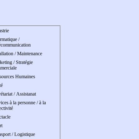
strie
rmatique /
écommunication
allation / Maintenance
eting / Stratégie
merciale
sources Humaines
té
étariat / Assistanat
ices à la personne / à la
ectivité
ctacle
rt
sport / Logistique