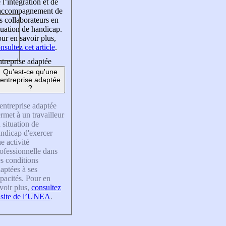
 l’intégration et de
’accompagnement de
s collaborateurs en
tuation de handicap.
ur en savoir plus,
nsultez cet article
.
treprise adaptée
Qu'est-ce qu'une
entreprise adaptée
?
entreprise adaptée
rmet à un travailleur
 situation de
ndicap d'exercer
e activité
ofessionnelle dans
s conditions
aptées à ses
pacités. Pour en
voir plus,
consultez
 site de l’UNEA
.