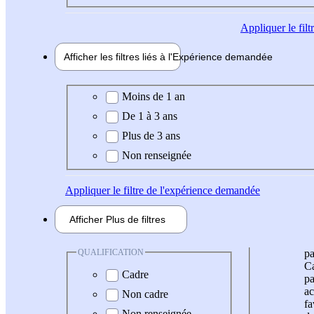
Appliquer
le fil
Afficher les filtres liés à l'
Expérience
demandée
Expérience demandée
Moins de 1 an
De 1 à 3 ans
Plus de 3 ans
Non renseignée
Appliquer
le filtre de l'expérience demandée
Afficher
Plus de
filtres
QUALIFICATION
pa
Ca
Cadre
pa
ac
Non cadre
fa
Non renseignée