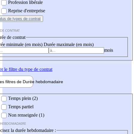
Profession libérale
Reprise d'entreprise
plus
de types de contrat
 DE CONTRAT
ée de contrat
ée minimale (en mois)
Durée maximale (en mois)
mois
er
le filtre du type de contrat
les filtres de
Durée hebdo
madaire
 hebdomadaire
Temps plein (2)
Temps partiel
Non renseignée (1)
 HEBDOMADAIRE
cisez la durée hebdomadaire :