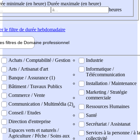
ée minimale (en heure)
Durée maximale (en heure)
heures
er
le filtre de durée hebdomadaire
les filtres de
Domaine pro
fessionnel
ne professionel
Achats / Comptabilité / Gestion
Industrie
Arts / Artisanat d'art
Informatique /
Télécommunication
Banque / Assurance (1)
Installation / Maintenance
Bâtiment / Travaux Publics
Marketing / Stratégie
Commerce / Vente
commerciale
Communication / Multimédia (2)
Ressources Humaines
Conseil / Etudes
Santé
Direction d'entreprise
Secrétariat / Assistanat
Espaces verts et naturels /
Services à la personne / à l
Agriculture / Pêche / Soins aux
collectivité