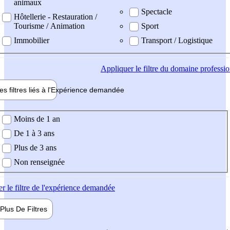
animaux
Spectacle
Hôtellerie - Restauration /
Tourisme / Animation
Sport
Immobilier
Transport / Logistique
Appliquer
le filtre du domaine professi
es filtres liés à l'
Expérience
demandée
ience demandée
Moins de 1 an
De 1 à 3 ans
Plus de 3 ans
Non renseignée
er
le filtre de l'expérience demandée
Plus De
Filtres