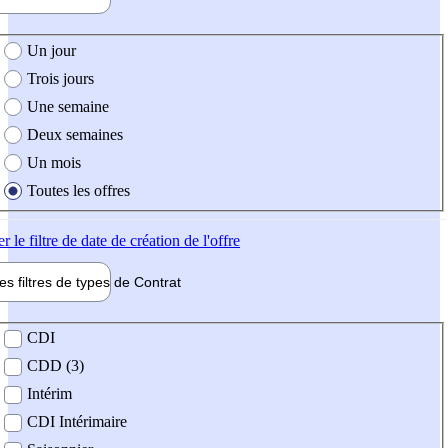
e création de l'offre
Un jour
Trois jours
Une semaine
Deux semaines
Un mois
Toutes les offres
er
le filtre de date de création de l'offre
les filtres de types de
Contrat
de contrat
CDI
CDD (3)
Intérim
CDI Intérimaire