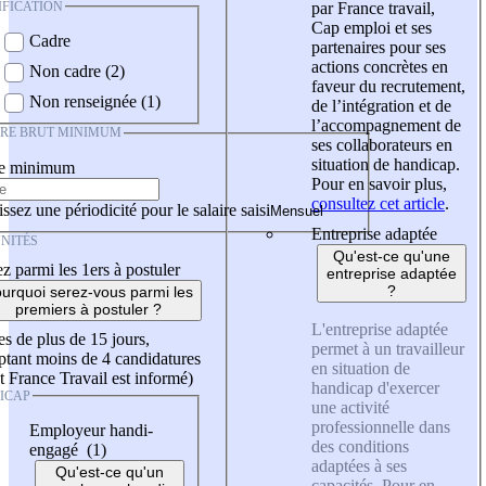
IFICATION
par France travail,
Cap emploi et ses
Cadre
partenaires pour ses
actions concrètes en
Non cadre (2)
faveur du recrutement,
Non renseignée (1)
de l’intégration et de
l’accompagnement de
IRE BRUT MINIMUM
ses collaborateurs en
situation de handicap.
re minimum
Pour en savoir plus,
consultez cet article
.
ssez une périodicité pour le salaire saisi
Entreprise adaptée
NITÉS
Qu'est-ce qu'une
z parmi les 1ers à postuler
entreprise adaptée
?
urquoi serez-vous parmi les
premiers à postuler ?
L'entreprise adaptée
es de plus de 15 jours,
permet à un travailleur
tant moins de 4 candidatures
en situation de
t France Travail est informé)
handicap d'exercer
ICAP
une activité
professionnelle dans
Employeur handi-
des conditions
engagé (1)
adaptées à ses
Qu'est-ce qu'un
capacités. Pour en