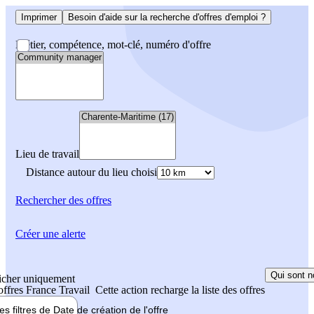
Imprimer
Besoin d'aide sur la recherche d'offres d'emploi ?
Métier, compétence, mot-clé, numéro d'offre
Lieu de travail
Distance autour du lieu choisi
Rechercher
des offres
Créer une alerte
Qui sont n
icher uniquement
 offres France Travail
Cette action recharge la liste des offres
les filtres de
Date de création
de l'offre