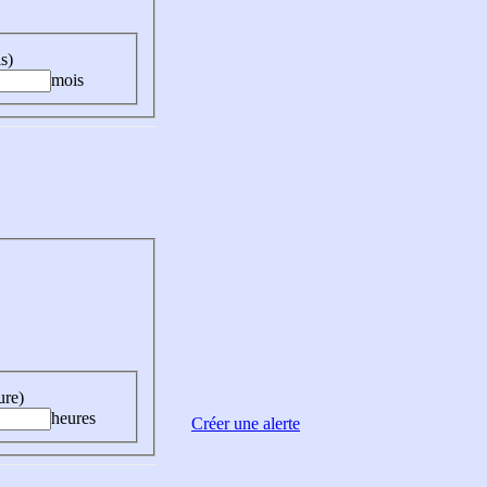
s)
mois
ure)
heures
Créer une alerte