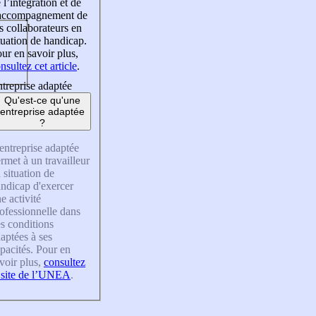
 l’intégration et de
’accompagnement de
s collaborateurs en
tuation de handicap.
ur en savoir plus,
nsultez cet article
.
treprise adaptée
Qu'est-ce qu'une
entreprise adaptée
?
entreprise adaptée
rmet à un travailleur
 situation de
ndicap d'exercer
e activité
ofessionnelle dans
s conditions
aptées à ses
pacités. Pour en
voir plus,
consultez
 site de l’UNEA
.