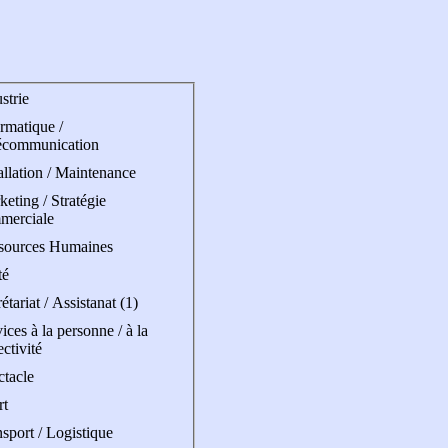
strie
rmatique /
écommunication
allation / Maintenance
eting / Stratégie
merciale
sources Humaines
té
étariat / Assistanat (1)
ices à la personne / à la
ectivité
ctacle
rt
sport / Logistique