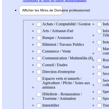
Appliquer
le filtre de durée hebdomadaire
Afficher les filtres de
Domaine pro
fessionnel
Domaine professionel
Achats / Comptabilité / Gestion
Indu
Arts / Artisanat d'art
Info
Tél
Banque / Assurance
Inst
Bâtiment / Travaux Publics
Mark
Commerce / Vente
com
Communication / Multimédia (6)
Res
Conseil / Etudes
San
Direction d'entreprise
Secr
Espaces verts et naturels /
Serv
Agriculture / Pêche / Soins aux
coll
animaux
Spe
Hôtellerie - Restauration /
Tourisme / Animation
Spo
Immobilier
Tran