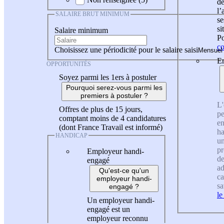
de
l
SALAIRE BRUT MINIMUM
se
si
Salaire minimum
Po
co
Choisissez une périodicité pour le salaire saisi
En
OPPORTUNITÉS
Soyez parmi les 1ers à postuler
Pourquoi serez-vous parmi les
premiers à postuler ?
L'
Offres de plus de 15 jours,
pe
comptant moins de 4 candidatures
en
(dont France Travail est informé)
ha
HANDICAP
un
pr
Employeur handi-
de
engagé
ad
Qu'est-ce qu'un
ca
employeur handi-
sa
engagé ?
le
Un employeur handi-
engagé est un
employeur reconnu