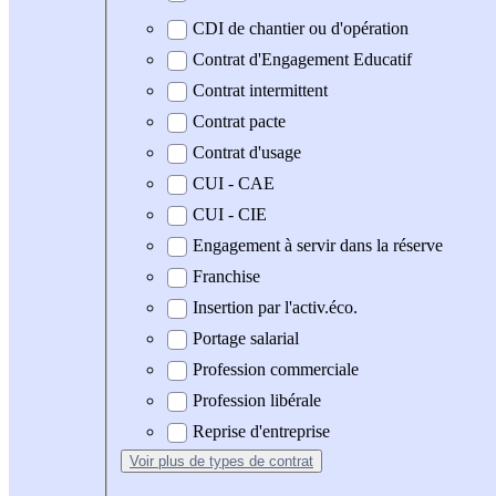
CDI de chantier ou d'opération
Contrat d'Engagement Educatif
Contrat intermittent
Contrat pacte
Contrat d'usage
CUI - CAE
CUI - CIE
Engagement à servir dans la réserve
Franchise
Insertion par l'activ.éco.
Portage salarial
Profession commerciale
Profession libérale
Reprise d'entreprise
Voir plus
de types de contrat