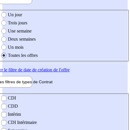
e création de l'offre
Un jour
Trois jours
Une semaine
Deux semaines
Un mois
Toutes les offres
er
le filtre de date de création de l'offre
les filtres de types de
Contrat
de contrat
CDI
CDD
Intérim
CDI Intérimaire