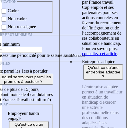
IFICATION
par France travail,
Cap emploi et ses
Cadre
partenaires pour ses
actions concrètes en
Non cadre
faveur du recrutement,
Non renseignée
de l’intégration et de
l’accompagnement de
IRE BRUT MINIMUM
ses collaborateurs en
situation de handicap.
re minimum
Pour en savoir plus,
consultez cet article
.
ssez une périodicité pour le salaire saisi
Entreprise adaptée
NITÉS
Qu'est-ce qu'une
z parmi les 1ers à postuler
entreprise adaptée
?
urquoi serez-vous parmi les
premiers à postuler ?
L'entreprise adaptée
es de plus de 15 jours,
permet à un travailleur
tant moins de 4 candidatures
en situation de
t France Travail est informé)
handicap d'exercer
ICAP
une activité
professionnelle dans
Employeur handi-
des conditions
engagé
adaptées à ses
Qu'est-ce qu'un
capacités. Pour en