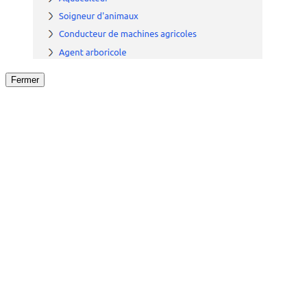
Fermer
Fermer
le détail de l'offre
/
Offre
sur
Offre précéden