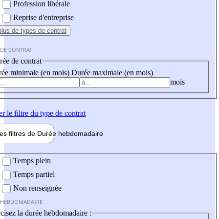
Profession libérale
Reprise d'entreprise
plus
de types de contrat
 DE CONTRAT
ée de contrat
ée minimale (en mois)
Durée maximale (en mois)
mois
er
le filtre du type de contrat
les filtres de
Durée hebdo
madaire
 hebdomadaire
Temps plein
Temps partiel
Non renseignée
 HEBDOMADAIRE
cisez la durée hebdomadaire :