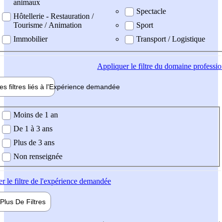
animaux
Spectacle
Hôtellerie - Restauration /
Tourisme / Animation
Sport
Immobilier
Transport / Logistique
Appliquer
le filtre du domaine professi
es filtres liés à l'
Expérience
demandée
ience demandée
Moins de 1 an
De 1 à 3 ans
Plus de 3 ans
Non renseignée
er
le filtre de l'expérience demandée
Plus De
Filtres