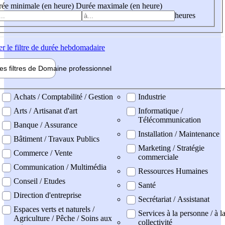
ée minimale (en heure)
Durée maximale (en heure)
heures
er
le filtre de durée hebdomadaire
les filtres de
Domaine pro
fessionnel
ne professionel
Achats / Comptabilité / Gestion
Industrie
Arts / Artisanat d'art
Informatique /
Télécommunication
Banque / Assurance
Installation / Maintenance
Bâtiment / Travaux Publics
Marketing / Stratégie
Commerce / Vente
commerciale
Communication / Multimédia
Ressources Humaines
Conseil / Etudes
Santé
Direction d'entreprise
Secrétariat / Assistanat
Espaces verts et naturels /
Services à la personne / à l
Agriculture / Pêche / Soins aux
collectivité