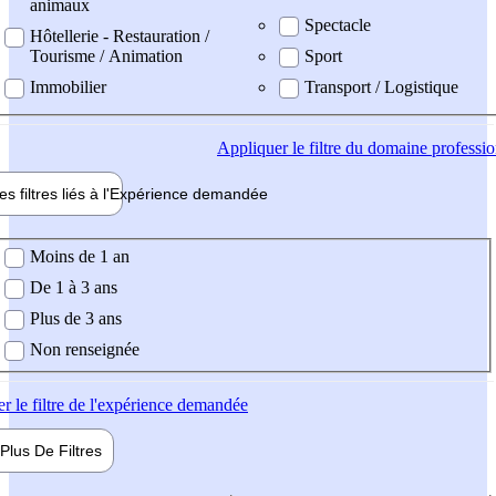
animaux
Spectacle
Hôtellerie - Restauration /
Tourisme / Animation
Sport
Immobilier
Transport / Logistique
Appliquer
le filtre du domaine professi
es filtres liés à l'
Expérience
demandée
ience demandée
Moins de 1 an
De 1 à 3 ans
Plus de 3 ans
Non renseignée
er
le filtre de l'expérience demandée
Plus De
Filtres