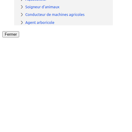
Fermer
Fermer
le détail de l'offre
/
Offre
sur
Offre précéden