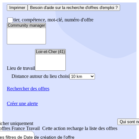
Imprimer
Besoin d'aide sur la recherche d'offres d'emploi ?
Métier, compétence, mot-clé, numéro d'offre
Lieu de travail
Distance autour du lieu choisi
Rechercher
des offres
Créer une alerte
Qui sont n
icher uniquement
 offres France Travail
Cette action recharge la liste des offres
les filtres de
Date de création
de l'offre