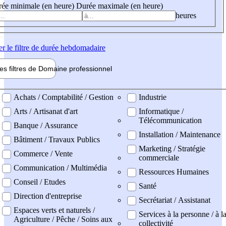
ée minimale (en heure)
Durée maximale (en heure)
heures
er
le filtre de durée hebdomadaire
les filtres de
Domaine pro
fessionnel
ne professionel
Achats / Comptabilité / Gestion
Industrie
Arts / Artisanat d'art
Informatique /
Télécommunication
Banque / Assurance
Installation / Maintenance
Bâtiment / Travaux Publics
Marketing / Stratégie
Commerce / Vente
commerciale
Communication / Multimédia
Ressources Humaines
Conseil / Etudes
Santé
Direction d'entreprise
Secrétariat / Assistanat
Espaces verts et naturels /
Services à la personne / à l
Agriculture / Pêche / Soins aux
collectivité