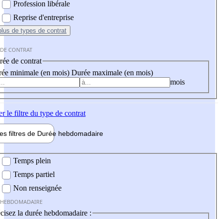
Profession libérale
Reprise d'entreprise
plus
de types de contrat
 DE CONTRAT
ée de contrat
ée minimale (en mois)
Durée maximale (en mois)
mois
er
le filtre du type de contrat
les filtres de
Durée hebdo
madaire
 hebdomadaire
Temps plein
Temps partiel
Non renseignée
 HEBDOMADAIRE
cisez la durée hebdomadaire :