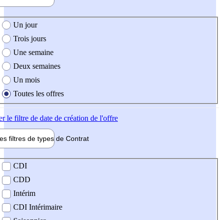
e création de l'offre
Un jour
Trois jours
Une semaine
Deux semaines
Un mois
Toutes les offres
er
le filtre de date de création de l'offre
les filtres de types de
Contrat
de contrat
CDI
CDD
Intérim
CDI Intérimaire