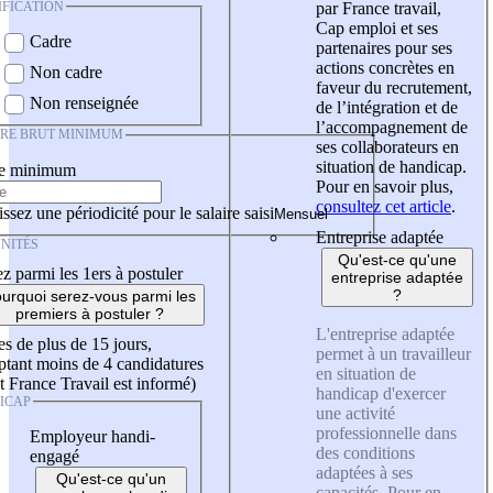
IFICATION
par France travail,
Cap emploi et ses
Cadre
partenaires pour ses
actions concrètes en
Non cadre
faveur du recrutement,
Non renseignée
de l’intégration et de
l’accompagnement de
IRE BRUT MINIMUM
ses collaborateurs en
situation de handicap.
re minimum
Pour en savoir plus,
consultez cet article
.
ssez une périodicité pour le salaire saisi
Entreprise adaptée
NITÉS
Qu'est-ce qu'une
z parmi les 1ers à postuler
entreprise adaptée
?
urquoi serez-vous parmi les
premiers à postuler ?
L'entreprise adaptée
es de plus de 15 jours,
permet à un travailleur
tant moins de 4 candidatures
en situation de
t France Travail est informé)
handicap d'exercer
ICAP
une activité
professionnelle dans
Employeur handi-
des conditions
engagé
adaptées à ses
Qu'est-ce qu'un
capacités. Pour en