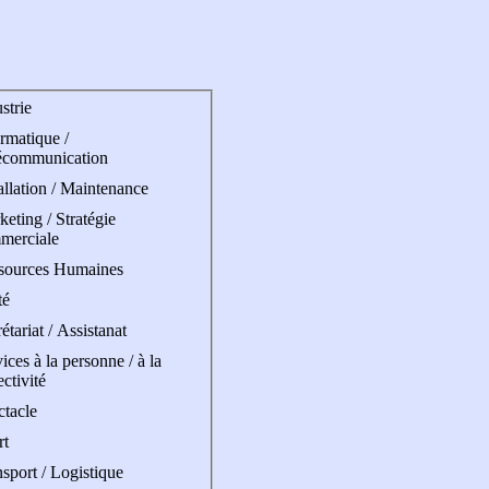
strie
rmatique /
écommunication
allation / Maintenance
eting / Stratégie
merciale
sources Humaines
té
étariat / Assistanat
ices à la personne / à la
ectivité
ctacle
rt
sport / Logistique