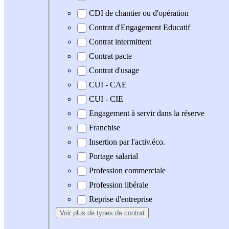
CDI de chantier ou d'opération
Contrat d'Engagement Educatif
Contrat intermittent
Contrat pacte
Contrat d'usage
CUI - CAE
CUI - CIE
Engagement à servir dans la réserve
Franchise
Insertion par l'activ.éco.
Portage salarial
Profession commerciale
Profession libérale
Reprise d'entreprise
Voir plus
de types de contrat