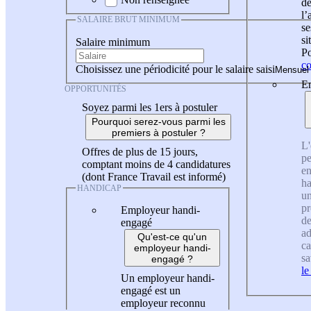
de
l
SALAIRE BRUT MINIMUM
se
si
Salaire minimum
Po
co
Choisissez une périodicité pour le salaire saisi
En
OPPORTUNITÉS
Soyez parmi les 1ers à postuler
Pourquoi serez-vous parmi les
premiers à postuler ?
L'
Offres de plus de 15 jours,
pe
comptant moins de 4 candidatures
en
(dont France Travail est informé)
ha
HANDICAP
un
pr
Employeur handi-
de
engagé
ad
Qu'est-ce qu'un
ca
employeur handi-
sa
engagé ?
le
Un employeur handi-
engagé est un
employeur reconnu