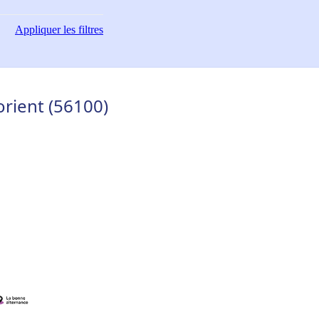
Appliquer
les filtres
rient (56100)