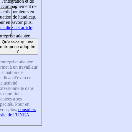
 l’intégration et de
’accompagnement de
s collaborateurs en
tuation de handicap.
ur en savoir plus,
nsultez cet article
.
treprise adaptée
Qu'est-ce qu'une
entreprise adaptée
?
entreprise adaptée
rmet à un travailleur
 situation de
ndicap d'exercer
e activité
ofessionnelle dans
s conditions
aptées à ses
pacités. Pour en
voir plus,
consultez
 site de l’UNEA
.