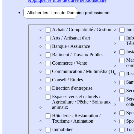
Appliquer
le filtre de durée hebdomadaire
Afficher les filtres de
Domaine pro
fessionnel
Domaine professionel
Achats / Comptabilité / Gestion
Indu
Arts / Artisanat d'art
Info
Tél
Banque / Assurance
Inst
Bâtiment / Travaux Publics
Mark
Commerce / Vente
com
Communication / Multimédia (1)
Res
Conseil / Etudes
San
Direction d'entreprise
Secr
Espaces verts et naturels /
Serv
Agriculture / Pêche / Soins aux
coll
animaux
Spe
Hôtellerie - Restauration /
Tourisme / Animation
Spo
Immobilier
Tran