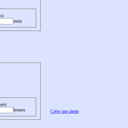
s)
mois
ure)
heures
Créer une alerte