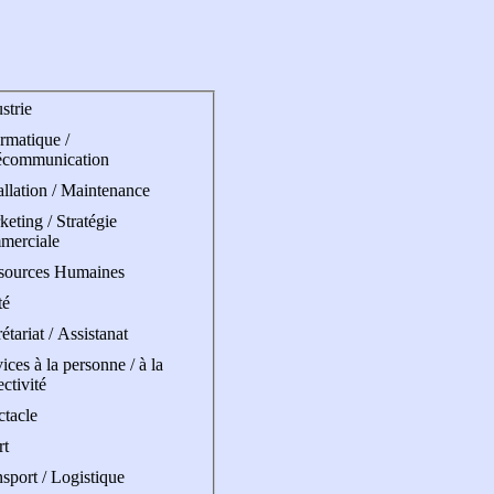
strie
rmatique /
écommunication
allation / Maintenance
eting / Stratégie
merciale
sources Humaines
té
étariat / Assistanat
ices à la personne / à la
ectivité
ctacle
rt
sport / Logistique