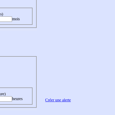
s)
mois
ure)
heures
Créer une alerte