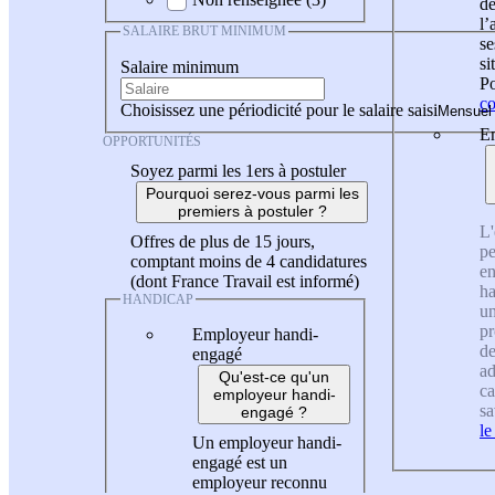
de
l
SALAIRE BRUT MINIMUM
se
si
Salaire minimum
Po
co
Choisissez une périodicité pour le salaire saisi
En
OPPORTUNITÉS
Soyez parmi les 1ers à postuler
Pourquoi serez-vous parmi les
premiers à postuler ?
L'
Offres de plus de 15 jours,
pe
comptant moins de 4 candidatures
en
(dont France Travail est informé)
ha
HANDICAP
un
pr
Employeur handi-
de
engagé
ad
Qu'est-ce qu'un
ca
employeur handi-
sa
engagé ?
le
Un employeur handi-
engagé est un
employeur reconnu