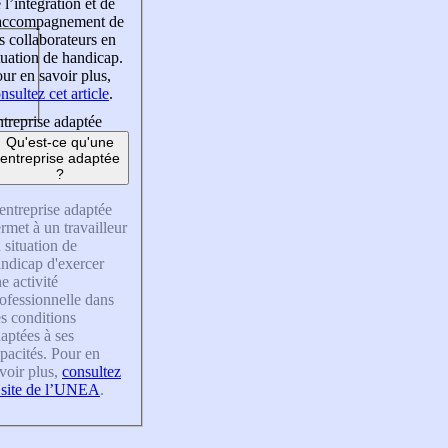
 l’intégration et de
’accompagnement de
s collaborateurs en
tuation de handicap.
ur en savoir plus,
nsultez cet article
.
treprise adaptée
Qu'est-ce qu'une
entreprise adaptée
?
entreprise adaptée
rmet à un travailleur
 situation de
ndicap d'exercer
e activité
ofessionnelle dans
s conditions
aptées à ses
pacités. Pour en
voir plus,
consultez
 site de l’UNEA
.