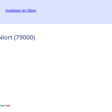
Appliquer
les filtres
iort (79000)