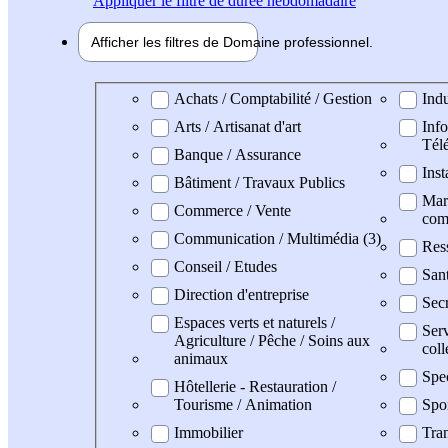
Appliquer
le filtre de durée hebdomadaire
Afficher les filtres de
Domaine pro
fessionnel
Domaine professionel
Achats / Comptabilité / Gestion
Indu
Arts / Artisanat d'art
Info
Tél
Banque / Assurance
Inst
Bâtiment / Travaux Publics
Mark
Commerce / Vente
com
Communication / Multimédia (3)
Res
Conseil / Etudes
San
Direction d'entreprise
Secr
Espaces verts et naturels /
Serv
Agriculture / Pêche / Soins aux
coll
animaux
Spe
Hôtellerie - Restauration /
Tourisme / Animation
Spo
Immobilier
Tran