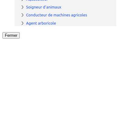
Fermer
Fermer
le détail de l'offre
/
Offre
sur
Offre précéden