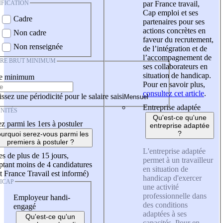
IFICATION
par France travail,
Cap emploi et ses
Cadre
partenaires pour ses
actions concrètes en
Non cadre
faveur du recrutement,
Non renseignée
de l’intégration et de
l’accompagnement de
IRE BRUT MINIMUM
ses collaborateurs en
situation de handicap.
re minimum
Pour en savoir plus,
consultez cet article
.
ssez une périodicité pour le salaire saisi
Entreprise adaptée
NITÉS
Qu'est-ce qu'une
z parmi les 1ers à postuler
entreprise adaptée
?
urquoi serez-vous parmi les
premiers à postuler ?
L'entreprise adaptée
es de plus de 15 jours,
permet à un travailleur
tant moins de 4 candidatures
en situation de
t France Travail est informé)
handicap d'exercer
ICAP
une activité
professionnelle dans
Employeur handi-
des conditions
engagé
adaptées à ses
Qu'est-ce qu'un
capacités. Pour en