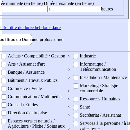
ée minimale (en heure)
Durée maximale (en heure)
heures
er
le filtre de durée hebdomadaire
les filtres de
Domaine pro
fessionnel
ne professionel
Achats / Comptabilité / Gestion
Industrie
Arts / Artisanat d'art
Informatique /
Télécommunication
Banque / Assurance
Installation / Maintenance
Bâtiment / Travaux Publics
Marketing / Stratégie
Commerce / Vente
commerciale
Communication / Multimédia
Ressources Humaines
Conseil / Etudes
Santé
Direction d'entreprise
Secrétariat / Assistanat
Espaces verts et naturels /
Services à la personne / à l
Agriculture / Pêche / Soins aux
collectivité