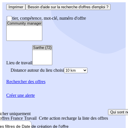
Imprimer
Besoin d'aide sur la recherche d'offres d'emploi ?
Métier, compétence, mot-clé, numéro d'offre
Lieu de travail
Distance autour du lieu choisi
Rechercher
des offres
Créer une alerte
Qui sont n
icher uniquement
 offres France Travail
Cette action recharge la liste des offres
les filtres de
Date de création
de l'offre