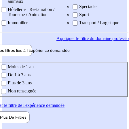
animaux
Spectacle
Hôtellerie - Restauration /
Tourisme / Animation
Sport
Immobilier
Transport / Logistique
Appliquer
le filtre du domaine professi
es filtres liés à l'
Expérience
demandée
ience demandée
Moins de 1 an
De 1 à 3 ans
Plus de 3 ans
Non renseignée
er
le filtre de l'expérience demandée
Plus De
Filtres