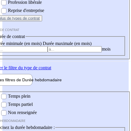
Profession libérale
Reprise d'entreprise
plus
de types de contrat
 DE CONTRAT
ée de contrat
ée minimale (en mois)
Durée maximale (en mois)
mois
er
le filtre du type de contrat
les filtres de
Durée hebdo
madaire
 hebdomadaire
Temps plein
Temps partiel
Non renseignée
 HEBDOMADAIRE
cisez la durée hebdomadaire :