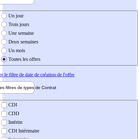
e création de l'offre
Un jour
Trois jours
Une semaine
Deux semaines
Un mois
Toutes les offres
er
le filtre de date de création de l'offre
les filtres de types de
Contrat
de contrat
CDI
CDD
Intérim
CDI Intérimaire