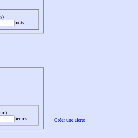
s)
mois
ure)
heures
Créer une alerte