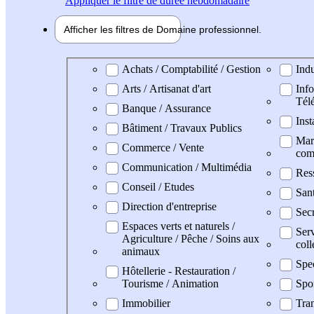
Appliquer
le filtre de durée hebdomadaire
Afficher les filtres de
Domaine pro
fessionnel
Domaine professionel
Achats / Comptabilité / Gestion
Indu
Arts / Artisanat d'art
Info
Tél
Banque / Assurance
Inst
Bâtiment / Travaux Publics
Mark
Commerce / Vente
com
Communication / Multimédia
Res
Conseil / Etudes
San
Direction d'entreprise
Secr
Espaces verts et naturels /
Serv
Agriculture / Pêche / Soins aux
coll
animaux
Spe
Hôtellerie - Restauration /
Tourisme / Animation
Spo
Immobilier
Tran