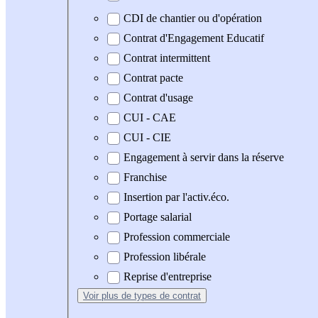
CDI de chantier ou d'opération
Contrat d'Engagement Educatif
Contrat intermittent
Contrat pacte
Contrat d'usage
CUI - CAE
CUI - CIE
Engagement à servir dans la réserve
Franchise
Insertion par l'activ.éco.
Portage salarial
Profession commerciale
Profession libérale
Reprise d'entreprise
Voir plus
de types de contrat