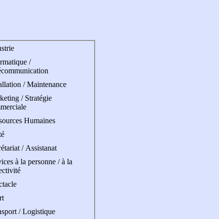
strie
rmatique /
écommunication
allation / Maintenance
eting / Stratégie
merciale
sources Humaines
té
étariat / Assistanat
ices à la personne / à la
ectivité
ctacle
rt
sport / Logistique