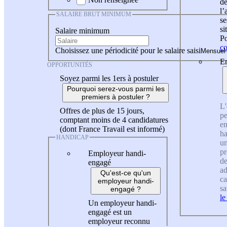
de
l
SALAIRE BRUT MINIMUM
se
si
Salaire minimum
Po
co
Choisissez une périodicité pour le salaire saisi
En
OPPORTUNITÉS
Soyez parmi les 1ers à postuler
Pourquoi serez-vous parmi les
premiers à postuler ?
L'
Offres de plus de 15 jours,
pe
comptant moins de 4 candidatures
en
(dont France Travail est informé)
ha
HANDICAP
un
pr
Employeur handi-
de
engagé
ad
Qu'est-ce qu'un
ca
employeur handi-
sa
engagé ?
le
Un employeur handi-
engagé est un
employeur reconnu