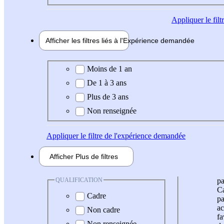
Appliquer
le fil
Afficher les filtres liés à l'
Expérience
demandée
Expérience demandée
Moins de 1 an
De 1 à 3 ans
Plus de 3 ans
Non renseignée
Appliquer
le filtre de l'expérience demandée
Afficher
Plus de
filtres
QUALIFICATION
pa
Ca
Cadre
pa
ac
Non cadre
fa
Non renseignée