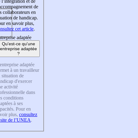
 l’intégration et de
’accompagnement de
s collaborateurs en
tuation de handicap.
ur en savoir plus,
nsultez cet article
.
treprise adaptée
Qu'est-ce qu'une
entreprise adaptée
?
entreprise adaptée
rmet à un travailleur
 situation de
ndicap d'exercer
e activité
ofessionnelle dans
s conditions
aptées à ses
pacités. Pour en
voir plus,
consultez
 site de l’UNEA
.