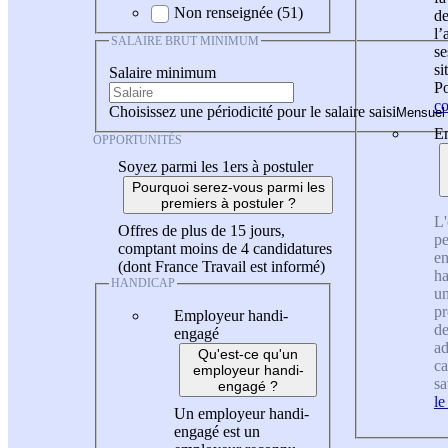
Non renseignée (51)
de
l
SALAIRE BRUT MINIMUM
se
si
Salaire minimum
Po
co
Choisissez une périodicité pour le salaire saisi
En
OPPORTUNITÉS
Soyez parmi les 1ers à postuler
Pourquoi serez-vous parmi les
premiers à postuler ?
L'
Offres de plus de 15 jours,
pe
comptant moins de 4 candidatures
en
(dont France Travail est informé)
ha
HANDICAP
un
pr
Employeur handi-
de
engagé
ad
Qu'est-ce qu'un
ca
employeur handi-
sa
engagé ?
le
Un employeur handi-
engagé est un