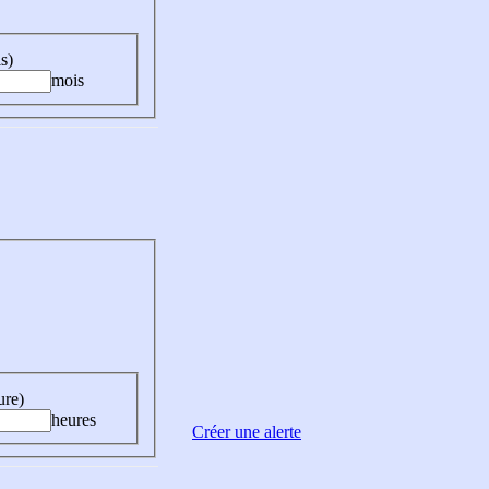
s)
mois
ure)
heures
Créer une alerte