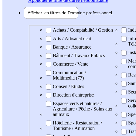
Appliquer
le filtre de durée hebdomadaire
Afficher les filtres de
Domaine pro
fessionnel
Domaine professionel
Achats / Comptabilité / Gestion
Indu
Arts / Artisanat d'art
Info
Tél
Banque / Assurance
Inst
Bâtiment / Travaux Publics
Mark
Commerce / Vente
com
Communication /
Res
Multimédia (77)
San
Conseil / Etudes
Secr
Direction d'entreprise
Serv
Espaces verts et naturels /
coll
Agriculture / Pêche / Soins aux
animaux
Spe
Hôtellerie - Restauration /
Spo
Tourisme / Animation
Tran