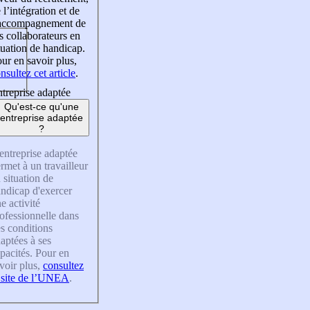
 l’intégration et de
’accompagnement de
s collaborateurs en
tuation de handicap.
ur en savoir plus,
nsultez cet article
.
treprise adaptée
Qu'est-ce qu'une
entreprise adaptée
?
entreprise adaptée
rmet à un travailleur
 situation de
ndicap d'exercer
e activité
ofessionnelle dans
s conditions
aptées à ses
pacités. Pour en
voir plus,
consultez
 site de l’UNEA
.