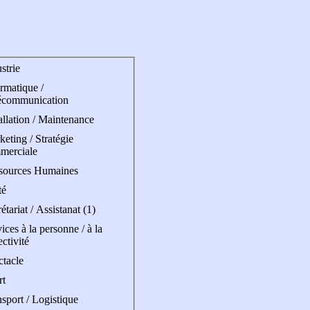
strie
rmatique /
écommunication
allation / Maintenance
eting / Stratégie
merciale
sources Humaines
té
étariat / Assistanat (1)
ices à la personne / à la
ectivité
ctacle
rt
sport / Logistique