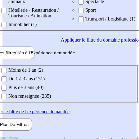
animaux
Spectacle
Hôtellerie - Restauration /
Sport
Tourisme / Animation
Transport / Logistique (1)
Immobilier (1)
Appliquer
le filtre du domaine professi
es filtres liés à l'
Expérience
demandée
ience demandée
Moins de 1 an (2)
De 1 à 3 ans (151)
Plus de 3 ans (40)
Non renseignée (235)
er
le filtre de l'expérience demandée
Plus De
Filtres