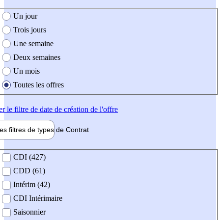
e création de l'offre
Un jour
Trois jours
Une semaine
Deux semaines
Un mois
Toutes les offres
er
le filtre de date de création de l'offre
les filtres de types de
Contrat
de contrat
CDI (427)
CDD (61)
Intérim (42)
CDI Intérimaire
Saisonnier