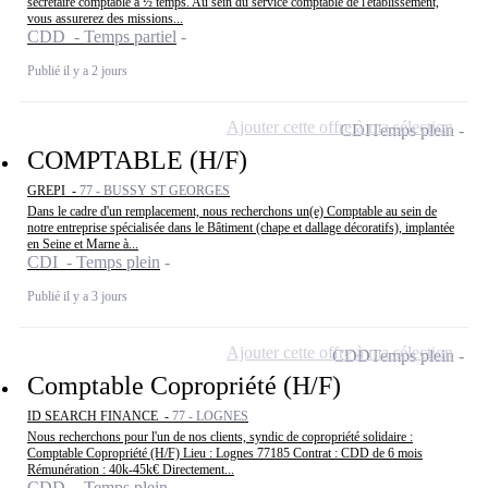
secrétaire comptable à ½ temps. Au sein du service comptable de l'établissement,
vous assurerez des missions...
CDD - Temps partiel
Publié il y a 2 jours
Ajouter cette offre à ma sélection
CDI
Temps plein
COMPTABLE (H/F)
GREPI -
77 - BUSSY ST GEORGES
Dans le cadre d'un remplacement, nous recherchons un(e) Comptable au sein de
notre entreprise spécialisée dans le Bâtiment (chape et dallage décoratifs), implantée
en Seine et Marne à...
CDI - Temps plein
Publié il y a 3 jours
Ajouter cette offre à ma sélection
CDD
Temps plein
Comptable Copropriété (H/F)
ID SEARCH FINANCE -
77 - LOGNES
Nous recherchons pour l'un de nos clients, syndic de copropriété solidaire :
Comptable Copropriété (H/F) Lieu : Lognes 77185 Contrat : CDD de 6 mois
Rémunération : 40k-45k€ Directement...
CDD - Temps plein