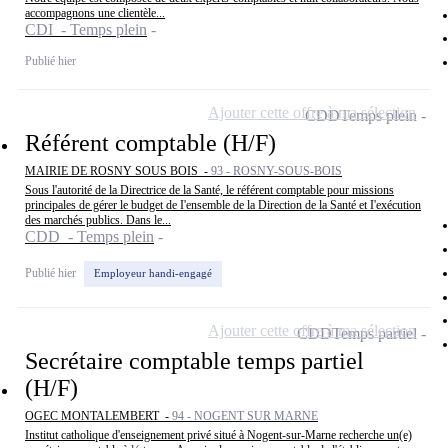
accompagnons une clientèle...
CDI - Temps plein
Publié hier
Ajouter cette offre à ma sélection
CDD
Temps plein
Référent comptable (H/F)
MAIRIE DE ROSNY SOUS BOIS -
93 - ROSNY-SOUS-BOIS
Sous l'autorité de la Directrice de la Santé, le référent comptable pour missions
principales de gérer le budget de I'ensemble de la Direction de la Santé et I'exécution
des marchés publics. Dans le...
CDD - Temps plein
Publié hier
Employeur handi-engagé
Ajouter cette offre à ma sélection
CDD
Temps partiel
Secrétaire comptable temps partiel
(H/F)
OGEC MONTALEMBERT -
94 - NOGENT SUR MARNE
Institut catholique d'enseignement privé situé à Nogent-sur-Marne recherche un(e)