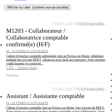
Afficher la carte
(contenu non-accessible)
Ajouter cette offre à ma sélection
CDI
Temps plein
M1203 - Collaborateur /
Collaboratrice comptable
confirmé(e) (H/F)
94 - LE PERREUX SUR MARNE
Cabinet d'expertise comptable indépendant situé au Perreux-sur-Marne, idéalement
implanté face à la gare RER E, offrant un accès facile aux transports. Notre structure
à taille humaine est composée...
CDI - Temps plein
Publié hier
Ajouter cette offre à ma sélection
CDI
Temps plein
Assistant / Assistante comptable
94 - LE PERREUX SUR MARNE
Cabinet d'expertise comptable situé au Perreux-sur-Marne, face à la gare du RER E.
Notre équipe est composée de deux experts-comptables et huit collaborateurs. Nous