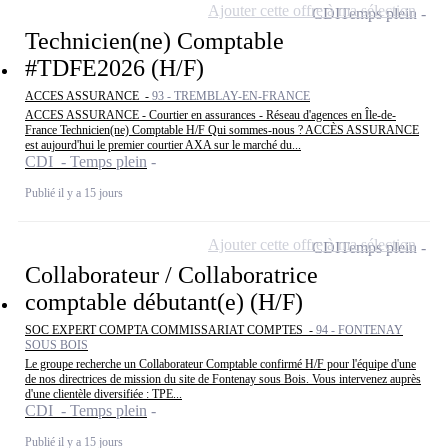
Ajouter cette offre à ma sélection
CDI
Temps plein
Technicien(ne) Comptable
#TDFE2026 (H/F)
ACCES ASSURANCE -
93 - TREMBLAY-EN-FRANCE
ACCES ASSURANCE - Courtier en assurances - Réseau d'agences en Île-de-
France Technicien(ne) Comptable H/F Qui sommes-nous ? ACCÈS ASSURANCE
est aujourd'hui le premier courtier AXA sur le marché du...
CDI - Temps plein
Publié il y a 15 jours
Ajouter cette offre à ma sélection
CDI
Temps plein
Collaborateur / Collaboratrice
comptable débutant(e) (H/F)
SOC EXPERT COMPTA COMMISSARIAT COMPTES -
94 - FONTENAY
SOUS BOIS
Le groupe recherche un Collaborateur Comptable confirmé H/F pour l'équipe d'une
de nos directrices de mission du site de Fontenay sous Bois. Vous intervenez auprès
d'une clientèle diversifiée : TPE...
CDI - Temps plein
Publié il y a 15 jours