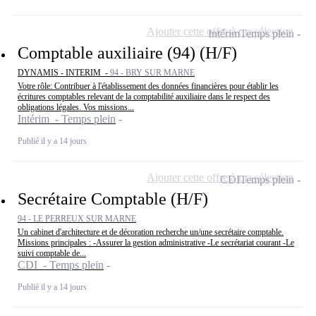
Ajouter cette offre à ma sélection
Intérim
Temps plein
Comptable auxiliaire (94) (H/F)
DYNAMIS - INTERIM -
94 - BRY SUR MARNE
Votre rôle: Contribuer à l'établissement des données financières pour établir les
écritures comptables relevant de la comptabilité auxiliaire dans le respect des
obligations légales. Vos missions...
Intérim - Temps plein
Publié il y a 14 jours
Ajouter cette offre à ma sélection
CDI
Temps plein
Secrétaire Comptable (H/F)
94 - LE PERREUX SUR MARNE
Un cabinet d'architecture et de décoration recherche un/une secrétaire comptable.
Missions principales : -Assurer la gestion administrative -Le secrétariat courant -Le
suivi comptable de...
CDI - Temps plein
Publié il y a 14 jours