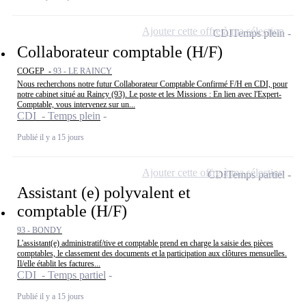
Ajouter cette offre à ma sélection
CDI
Temps plein
Collaborateur comptable (H/F)
COGEP -
93 - LE RAINCY
Nous recherchons notre futur Collaborateur Comptable Confirmé F/H en CDI, pour
notre cabinet situé au Raincy (93). Le poste et les Missions : En lien avec l'Expert-
Comptable, vous intervenez sur un...
CDI - Temps plein
Publié il y a 15 jours
Ajouter cette offre à ma sélection
CDI
Temps partiel
Assistant (e) polyvalent et
comptable (H/F)
93 - BONDY
L'assistant(e) administratif/tive et comptable prend en charge la saisie des pièces
comptables, le classement des documents et la participation aux clôtures mensuelles.
Il/elle établit les factures...
CDI - Temps partiel
Publié il y a 15 jours