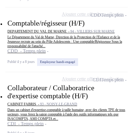
Ajouter cette offre à ma sélection
CDD
Temps plein
Comptable/régisseur (H/F)
DEPARTEMENT DU VAL DE MARNE -
94 - VILLIERS SUR MARNE
Le Département du Val de Marne, Direction de la Protection de l'Enfance et de la
Jeunesse recrute au sein du Pôle Adolescents : Une comptable/Régisseuse Sous la
responsabilité de l'attaché...
CDD - Temps plein
Publié il y a 8 jours
Employeur handi-engagé
Ajouter cette offre à ma sélection
CDI
Temps plein
Collaborateur / Collaboratrice
d'expertise comptable (H/F)
CABINET FABRIS -
93 - NOISY-LE-GRAND
Dans un cabinet d'expertise-comptable à taille humaine, avec des clients TPE de tous
secteurs, vous ferez la saisie comptable à l'aide des outils informatiques tels que
ISACOMPTA, AMI COMPTA et...
CDI - Temps plein