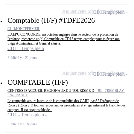
Ajouter cette offre à ma sélection
CDI
Temps plein
Comptable (H/F) #TDFE2026
93 - MONTFERMEIL
L'AEPC CONCORDE, association engagée dans le secteur de la protection de
l'enfance, recherche un(e) Comptable en CDI à temps complet pour intégrer son
Siège Administratif et Général situé à...
CDI - Temps plein
Publié il y a 21 jours
Ajouter cette offre à ma sélection
CDI
Temps plein
COMPTABLE (H/F)
CENTRES D ACCUEIL REGIONAUXDU TOURISME D -
93 - TREMBLAY-
EN-FRANCE
Le comptable assure la tenue de la comptabilité des CART, basé à l'Aéroport de
Roissy (Roissy 1) tout en respectant les procédures et en garantissant la fiabilité des
comptes. Il est responsable de...
CDI - Temps plein
Publié il y a 18 jours