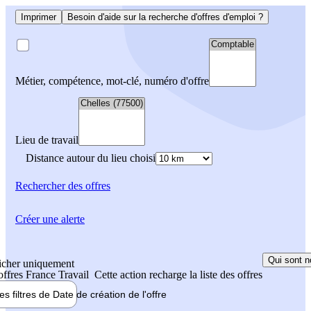
Imprimer
Besoin d'aide sur la recherche d'offres d'emploi ?
Métier, compétence, mot-clé, numéro d'offre
Lieu de travail
Distance autour du lieu choisi
Rechercher
des offres
Créer une alerte
Qui sont n
icher uniquement
 offres France Travail
Cette action recharge la liste des offres
les filtres de
Date de création
de l'offre