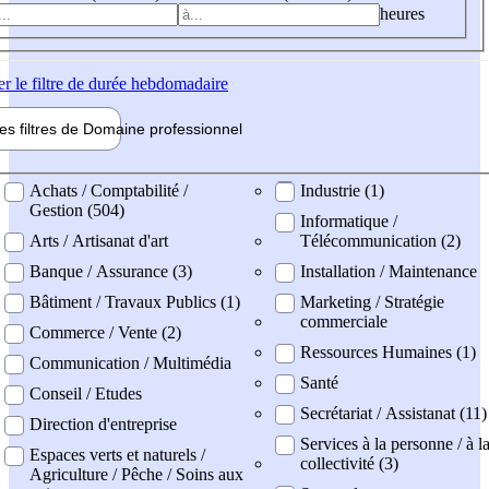
heures
er
le filtre de durée hebdomadaire
les filtres de
Domaine pro
fessionnel
ne professionel
Achats / Comptabilité /
Industrie (1)
Gestion (504)
Informatique /
Arts / Artisanat d'art
Télécommunication (2)
Banque / Assurance (3)
Installation / Maintenance
Bâtiment / Travaux Publics (1)
Marketing / Stratégie
commerciale
Commerce / Vente (2)
Ressources Humaines (1)
Communication / Multimédia
Santé
Conseil / Etudes
Secrétariat / Assistanat (11)
Direction d'entreprise
Services à la personne / à l
Espaces verts et naturels /
collectivité (3)
Agriculture / Pêche / Soins aux