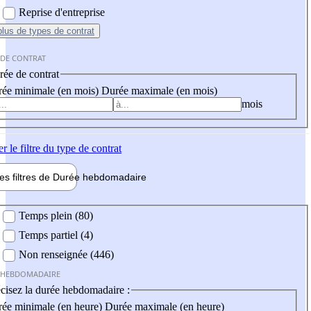
Reprise d'entreprise
plus
de types de contrat
 DE CONTRAT
ée de contrat
ée minimale (en mois)
Durée maximale (en mois)
mois
er
le filtre du type de contrat
les filtres de
Durée hebdo
madaire
 hebdomadaire
Temps plein (80)
Temps partiel (4)
Non renseignée (446)
 HEBDOMADAIRE
cisez la durée hebdomadaire :
ée minimale (en heure)
Durée maximale (en heure)