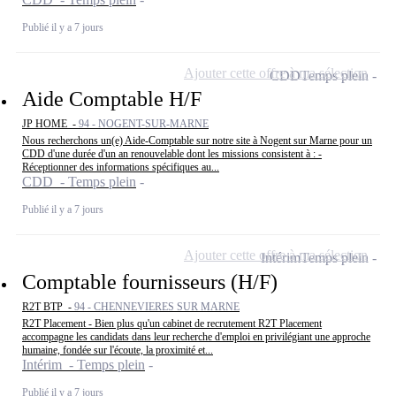
Publié il y a 7 jours
Ajouter cette offre à ma sélection
CDD
Temps plein
Aide Comptable H/F
JP HOME -
94 - NOGENT-SUR-MARNE
Nous recherchons un(e) Aide-Comptable sur notre site à Nogent sur Marne pour un
CDD d'une durée d'un an renouvelable dont les missions consistent à : -
Réceptionner des informations spécifiques au...
CDD - Temps plein
Publié il y a 7 jours
Ajouter cette offre à ma sélection
Intérim
Temps plein
Comptable fournisseurs (H/F)
R2T BTP -
94 - CHENNEVIERES SUR MARNE
R2T Placement - Bien plus qu'un cabinet de recrutement R2T Placement
accompagne les candidats dans leur recherche d'emploi en privilégiant une approche
humaine, fondée sur l'écoute, la proximité et...
Intérim - Temps plein
Publié il y a 7 jours