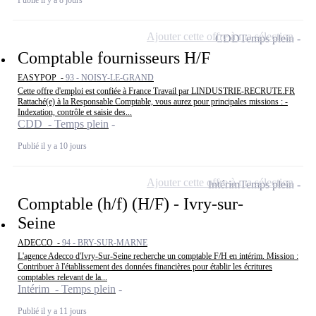
Publié il y a 8 jours
Ajouter cette offre à ma sélection
CDD
Temps plein
Comptable fournisseurs H/F
EASYPOP -
93 - NOISY-LE-GRAND
Cette offre d'emploi est confiée à France Travail par LINDUSTRIE-RECRUTE.FR
Rattaché(e) à la Responsable Comptable, vous aurez pour principales missions : -
Indexation, contrôle et saisie des...
CDD - Temps plein
Publié il y a 10 jours
Ajouter cette offre à ma sélection
Intérim
Temps plein
Comptable (h/f) (H/F) - Ivry-sur-
Seine
ADECCO -
94 - BRY-SUR-MARNE
L'agence Adecco d'Ivry-Sur-Seine recherche un comptable F/H en intérim. Mission :
Contribuer à l'établissement des données financières pour établir les écritures
comptables relevant de la...
Intérim - Temps plein
Publié il y a 11 jours