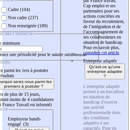
IFICATION
par France travail,
Cap emploi et ses
Cadre (104)
partenaires pour ses
actions concrètes en
Non cadre (237)
faveur du recrutement,
Non renseignée (189)
de l’intégration et de
l’accompagnement de
IRE BRUT MINIMUM
ses collaborateurs en
situation de handicap.
re minimum
Pour en savoir plus,
consultez cet article
.
ssez une périodicité pour le salaire saisi
Entreprise adaptée
NITÉS
Qu'est-ce qu'une
z parmi les 1ers à postuler
entreprise adaptée
résultats
?
urquoi serez-vous parmi les
L'entreprise adaptée
premiers à postuler ?
permet à un travailleur
es de plus de 15 jours,
en situation de
tant moins de 4 candidatures
handicap d'exercer
t France Travail est informé)
une activité
ICAP
professionnelle dans
des conditions
Employeur handi-
adaptées à ses
engagé (3)
capacités. Pour en
Qu'est-ce qu'un