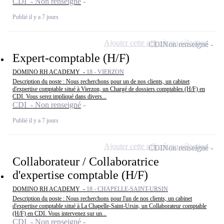
CDI - Non renseigné
Publié il y a 7 jours
Ajouter cette offre à ma sélection
CDI
Non renseigné
Expert-comptable (H/F)
DOMINO RH ACADEMY -
18 - VIERZON
Description du poste : Nous recherchons pour un de nos clients, un cabinet
d'expertise comptable situé à Vierzon, un Chargé de dossiers comptables (H/F) en
CDI. Vous serez impliqué dans divers...
CDI - Non renseigné
Publié il y a 7 jours
Ajouter cette offre à ma sélection
CDI
Non renseigné
Collaborateur / Collaboratrice
d'expertise comptable (H/F)
DOMINO RH ACADEMY -
18 - CHAPELLE-SAINT-URSIN
Description du poste : Nous recherchons pour l'un de nos clients, un cabinet
d'expertise comptable situé à La Chapelle-Saint-Ursin, un Collaborateur comptable
(H/F) en CDI. Vous intervenez sur un...
CDI - Non renseigné