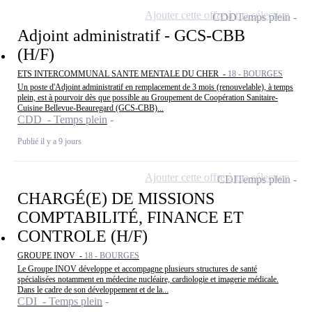
Ajouter cette offre à ma sélection
CDD
Temps plein
Adjoint administratif - GCS-CBB
(H/F)
ETS INTERCOMMUNAL SANTE MENTALE DU CHER -
18 - BOURGES
Un poste d'Adjoint administratif en remplacement de 3 mois (renouvelable), à temps
plein, est à pourvoir dès que possible au Groupement de Coopération Sanitaire-
Cuisine Bellevue-Beauregard (GCS-CBB)...
CDD - Temps plein
Publié il y a 9 jours
Ajouter cette offre à ma sélection
CDI
Temps plein
CHARGÉ(E) DE MISSIONS
COMPTABILITÉ, FINANCE ET
CONTROLE (H/F)
GROUPE INOV -
18 - BOURGES
Le Groupe INOV développe et accompagne plusieurs structures de santé
spécialisées notamment en médecine nucléaire, cardiologie et imagerie médicale.
Dans le cadre de son développement et de la...
CDI - Temps plein