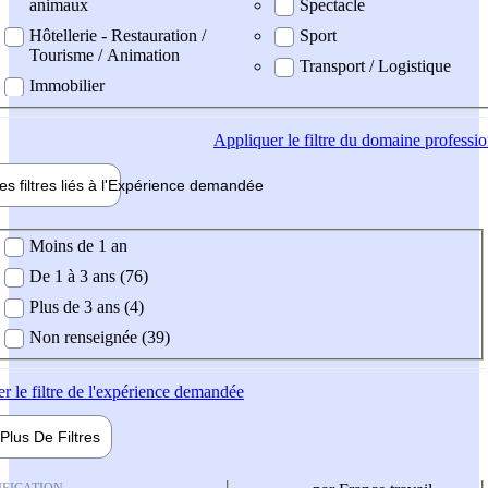
animaux
Spectacle
Hôtellerie - Restauration /
Sport
Tourisme / Animation
Transport / Logistique
Immobilier
Appliquer
le filtre du domaine professi
es filtres liés à l'
Expérience
demandée
ience demandée
Moins de 1 an
De 1 à 3 ans (76)
Plus de 3 ans (4)
Non renseignée (39)
er
le filtre de l'expérience demandée
Plus De
Filtres