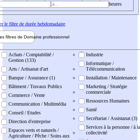
heures
er
le filtre de durée hebdomadaire
les filtres de
Domaine pro
fessionnel
ne professionel
Achats / Comptabilité /
Industrie
Gestion (133)
Informatique /
Arts / Artisanat d'art
Télécommunication
Banque / Assurance (1)
Installation / Maintenance
Bâtiment / Travaux Publics
Marketing / Stratégie
commerciale
Commerce / Vente
Ressources Humaines
Communication / Multimédia
Santé
Conseil / Etudes
Secrétariat / Assistanat (3)
Direction d'entreprise
Services à la personne / à l
Espaces verts et naturels /
collectivité
Agriculture / Pêche / Soins aux