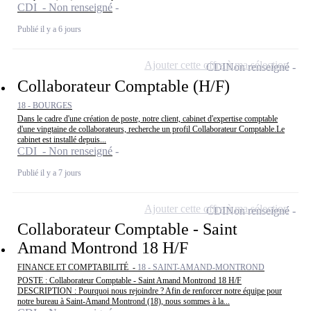
CDI - Non renseigné
Publié il y a 6 jours
Ajouter cette offre à ma sélection
CDI
Non renseigné
Collaborateur Comptable (H/F)
18 - BOURGES
Dans le cadre d'une création de poste, notre client, cabinet d'expertise comptable
d'une vingtaine de collaborateurs, recherche un profil Collaborateur Comptable.Le
cabinet est installé depuis...
CDI - Non renseigné
Publié il y a 7 jours
Ajouter cette offre à ma sélection
CDI
Non renseigné
Collaborateur Comptable - Saint
Amand Montrond 18 H/F
FINANCE ET COMPTABILITÉ -
18 - SAINT-AMAND-MONTROND
POSTE : Collaborateur Comptable - Saint Amand Montrond 18 H/F
DESCRIPTION : Pourquoi nous rejoindre ? Afin de renforcer notre équipe pour
notre bureau à Saint-Amand Montrond (18), nous sommes à la...