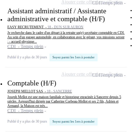
Ajouter cette offre à ma sélection
CDI
Temps plein
Assistant administratif / Assistante
administrative et comptable (H/F)
EASY RECRUTEMENT -
18 - DUN SUR AURON
Je recherche dans le cadre d'un départ à la retraite un(e) secrétaire comptable en CDI.
Au sein d'un garage automobile, en collaboration avec le gérant, vos missions seront
: - accueil physique...
CDI - Temps plein
Publié il y a plus de 30 jours
Soyez parmi les 1ers à postuler
Ajouter cette offre à ma sélection
CDI
Temps plein
Comptable (H/F)
JOSEPH MELLOT SAS -
18 - SANCERRE
Joseph Mellot est une maison familiale et historique enracinée à Sancerre depuis 5
siècles. Aujourd'hui dirigée par Catherine Corbeau-Mellot et ses 2 fils, Adrien et
Armand, la Maison est très...
CDI - Temps plein
Publié il y a plus de 30 jours
Soyez parmi les 1ers à postuler