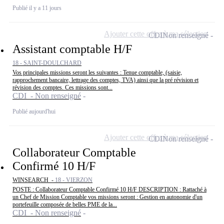
Publié il y a 11 jours
Ajouter cette offre à ma sélection
CDI
Non renseigné
Assistant comptable H/F
18 - SAINT-DOULCHARD
Vos principales missions seront les suivantes : Tenue comptable, (saisie,
rapprochement bancaire, lettrage des comptes, TVA) ainsi que la pré révision et
révision des comptes. Ces missions sont...
CDI - Non renseigné
Publié aujourd'hui
Ajouter cette offre à ma sélection
CDI
Non renseigné
Collaborateur Comptable
Confirmé 10 H/F
WINSEARCH -
18 - VIERZON
POSTE : Collaborateur Comptable Confirmé 10 H/F DESCRIPTION : Rattaché à
un Chef de Mission Comptable vos missions seront : Gestion en autonomie d'un
portefeuille composée de belles PME de la...
CDI - Non renseigné