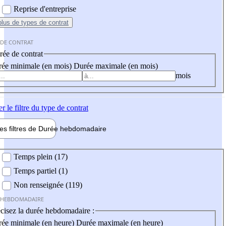
Reprise d'entreprise
plus
de types de contrat
 DE CONTRAT
ée de contrat
ée minimale (en mois)
Durée maximale (en mois)
mois
er
le filtre du type de contrat
les filtres de
Durée hebdo
madaire
 hebdomadaire
Temps plein (17)
Temps partiel (1)
Non renseignée (119)
 HEBDOMADAIRE
cisez la durée hebdomadaire :
ée minimale (en heure)
Durée maximale (en heure)