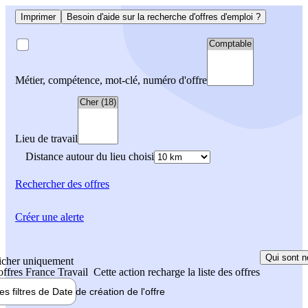
Imprimer
Besoin d'aide sur la recherche d'offres d'emploi ?
Métier, compétence, mot-clé, numéro d'offre
Lieu de travail
Distance autour du lieu choisi
Rechercher
des offres
Créer une alerte
Qui sont n
icher uniquement
 offres France Travail
Cette action recharge la liste des offres
les filtres de
Date de création
de l'offre