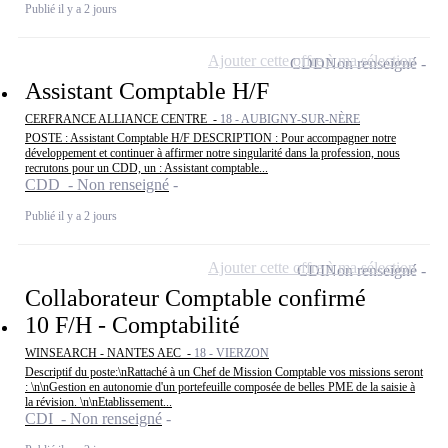
Publié il y a 2 jours
Ajouter cette offre à ma sélection
CDD
Non renseigné
Assistant Comptable H/F
CERFRANCE ALLIANCE CENTRE -
18 - AUBIGNY-SUR-NÈRE
POSTE : Assistant Comptable H/F DESCRIPTION : Pour accompagner notre
développement et continuer à affirmer notre singularité dans la profession, nous
recrutons pour un CDD, un : Assistant comptable...
CDD - Non renseigné
Publié il y a 2 jours
Ajouter cette offre à ma sélection
CDI
Non renseigné
Collaborateur Comptable confirmé
10 F/H - Comptabilité
WINSEARCH - NANTES AEC -
18 - VIERZON
Descriptif du poste:\nRattaché à un Chef de Mission Comptable vos missions seront
: \n\nGestion en autonomie d'un portefeuille composée de belles PME de la saisie à
la révision. \n\nEtablissement...
CDI - Non renseigné