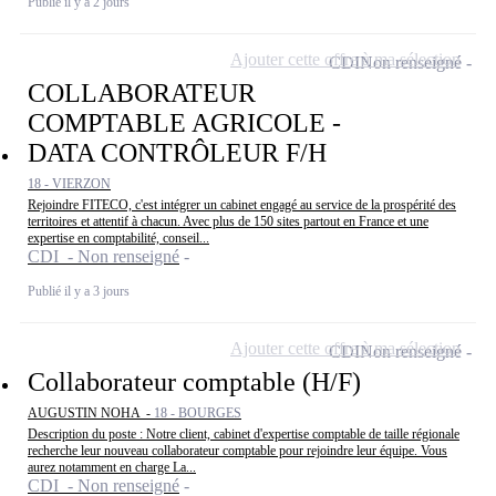
Publié il y a 2 jours
Ajouter cette offre à ma sélection
CDI
Non renseigné
COLLABORATEUR
COMPTABLE AGRICOLE -
DATA CONTRÔLEUR F/H
18 - VIERZON
Rejoindre FITECO, c'est intégrer un cabinet engagé au service de la prospérité des
territoires et attentif à chacun. Avec plus de 150 sites partout en France et une
expertise en comptabilité, conseil...
CDI - Non renseigné
Publié il y a 3 jours
Ajouter cette offre à ma sélection
CDI
Non renseigné
Collaborateur comptable (H/F)
AUGUSTIN NOHA -
18 - BOURGES
Description du poste : Notre client, cabinet d'expertise comptable de taille régionale
recherche leur nouveau collaborateur comptable pour rejoindre leur équipe. Vous
aurez notamment en charge La...
CDI - Non renseigné