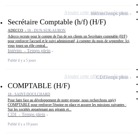
Ajouter cette offre à ma sélection
Intérim
Temps plein
Secrétaire Comptable (h/f) (H/F)
ADECCO -
18 - DUN-SUR-AURON
Adecco recrute pour le compte de l'un de ses clients un Secrétaire comptable (H/F)
pour renforcer l'accueil et le suivi administratif, à compter du mois de septembre. Ici,
vous jouez un rôle central...
Intérim - Temps plein
Publié il y a 5 jours
Ajouter cette offre à ma sélection
CDI
Temps plein
COMPTABLE (H/F)
18 - SAINT-DOULCHARD
Pour faire face au développement de notre groupe, nous recherchons un(e)
COMPTABLE pour renforcer l'équipe en place et assurer les missions suivantes :
Sur les sociétés appartenant aux gérants et...
CDI - Temps plein
Publié il y a 19 jours