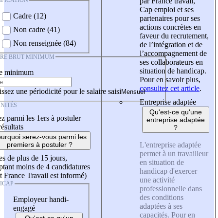
IFICATION
par France travail,
Cap emploi et ses
Cadre (12)
partenaires pour ses
actions concrètes en
Non cadre (41)
faveur du recrutement,
Non renseignée (84)
de l’intégration et de
l’accompagnement de
IRE BRUT MINIMUM
ses collaborateurs en
situation de handicap.
re minimum
Pour en savoir plus,
consultez cet article
.
ssez une périodicité pour le salaire saisi
Entreprise adaptée
NITÉS
Qu'est-ce qu'une
z parmi les 1ers à postuler
entreprise adaptée
résultats
?
urquoi serez-vous parmi les
L'entreprise adaptée
premiers à postuler ?
permet à un travailleur
es de plus de 15 jours,
en situation de
tant moins de 4 candidatures
handicap d'exercer
t France Travail est informé)
une activité
ICAP
professionnelle dans
des conditions
Employeur handi-
adaptées à ses
engagé
capacités. Pour en
Qu'est-ce qu'un