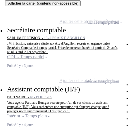
Afficher la carte
(contenu non-accessible)
Ajouter cette offre à ma sélection
CDI
Temps partiel
Secrétaire comptable
SARL JM PRECISION -
18 - LES AIX D ANGILLON
JM Précision, entreprise située aux Aix-d'Angillon, recrute en urgence un(e)
Secrétaire Comptable à temps partiel. Prise de poste souhaitée : à partir du 24 août,
au plus tard le 1er septembre...
CDI - Temps partiel
Publié il y a 3 jours
Ajouter cette offre à ma sélection
Intérim
Temps plein
Assistant comptable (H/F)
PARTNAIRE -
18 - BOURGES
Votre agence Partnaire Bourges recrute pour l'un de ses clients un assistant
comptable (H/F). Vous recherchez une entreprise qui s'engage chaque jour à
protéger notre environnement ? C'est par ici !...
Intérim - Temps plein
Publié il y a 4 jours