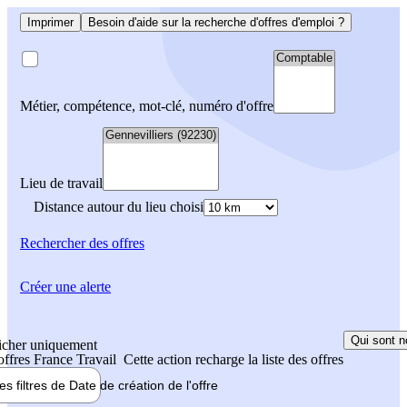
Imprimer
Besoin d'aide sur la recherche d'offres d'emploi ?
Métier, compétence, mot-clé, numéro d'offre
Lieu de travail
Distance autour du lieu choisi
Rechercher
des offres
Créer une alerte
Qui sont n
icher uniquement
 offres France Travail
Cette action recharge la liste des offres
les filtres de
Date de création
de l'offre