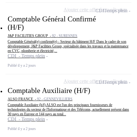
Ajouter cette offre à ma sélection
CDI
Temps plein
Comptable Général Confirmé
(H/F)
J&P FACILITIES GROUP -
92 - SURESNES
Comptable Général(e) confirmé(e) - Secteur du bâtiment H/F Dans le cadre de son
développement, J&P Facilities Group, spécialisée dans les travaux et la maintenance
en CVC, plomberie et électricité,...
CDI - Temps plein
Publié il y a 2 jours
Ajouter cette offre à ma sélection
CDI
Temps plein
Comptable Auxiliaire (H/F)
ALSO FRANCE -
92 - GENNEVILLIERS
Comptable Auxiliaire (h/f) ALSO est l'un des principaux fournisseurs de
technologies du secteur de l'Informatique et des Télécoms, actuellement présent dans
30 pays en Europe et 144 pays au total...
CDI - Temps plein
Publié il y a 2 jours