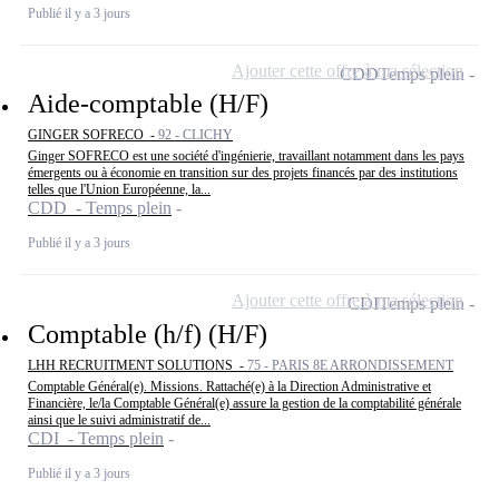
Publié il y a 3 jours
Ajouter cette offre à ma sélection
CDD
Temps plein
Aide-comptable (H/F)
GINGER SOFRECO -
92 - CLICHY
Ginger SOFRECO est une société d'ingénierie, travaillant notamment dans les pays
émergents ou à économie en transition sur des projets financés par des institutions
telles que l'Union Européenne, la...
CDD - Temps plein
Publié il y a 3 jours
Ajouter cette offre à ma sélection
CDI
Temps plein
Comptable (h/f) (H/F)
LHH RECRUITMENT SOLUTIONS -
75 - PARIS 8E ARRONDISSEMENT
Comptable Général(e). Missions. Rattaché(e) à la Direction Administrative et
Financière, le/la Comptable Général(e) assure la gestion de la comptabilité générale
ainsi que le suivi administratif de...
CDI - Temps plein
Publié il y a 3 jours