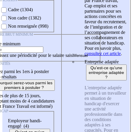
IFICATION
par France travail,
Cap emploi et ses
Cadre (1304)
partenaires pour ses
actions concrètes en
Non cadre (1382)
faveur du recrutement,
Non renseignée (998)
de l’intégration et de
l’accompagnement de
IRE BRUT MINIMUM
ses collaborateurs en
situation de handicap.
re minimum
Pour en savoir plus,
consultez cet article
.
ssez une périodicité pour le salaire saisi
Entreprise adaptée
NITÉS
Qu'est-ce qu'une
z parmi les 1ers à postuler
entreprise adaptée
)
résultats
?
urquoi serez-vous parmi les
L'entreprise adaptée
premiers à postuler ?
permet à un travailleur
es de plus de 15 jours,
en situation de
tant moins de 4 candidatures
handicap d'exercer
t France Travail est informé)
une activité
ICAP
professionnelle dans
des conditions
Employeur handi-
adaptées à ses
engagé (4)
capacités. Pour en
Qu'est-ce qu'un