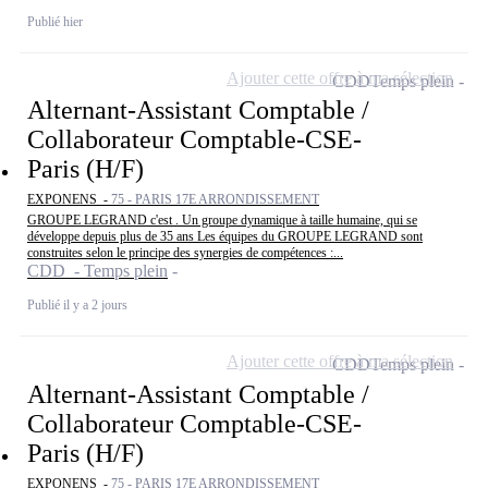
Publié hier
Ajouter cette offre à ma sélection
CDD
Temps plein
Alternant-Assistant Comptable /
Collaborateur Comptable-CSE-
Paris (H/F)
EXPONENS -
75 - PARIS 17E ARRONDISSEMENT
GROUPE LEGRAND c'est . Un groupe dynamique à taille humaine, qui se
développe depuis plus de 35 ans Les équipes du GROUPE LEGRAND sont
construites selon le principe des synergies de compétences :...
CDD - Temps plein
Publié il y a 2 jours
Ajouter cette offre à ma sélection
CDD
Temps plein
Alternant-Assistant Comptable /
Collaborateur Comptable-CSE-
Paris (H/F)
EXPONENS -
75 - PARIS 17E ARRONDISSEMENT