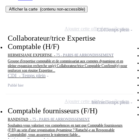
Afficher la carte
(contenu non-accessible)
Ajouter cette offre à ma sélection
CDI
Temps plein
Collaborateur/trice Expertise
Comptable (H/F)
HERMESIANE EXPERTISE -
75 - PARIS 8E ARRONDISSEMENT
Groupe d'expertise comptable et de commissariat aux comptes dynamique et en
pleine expansion recherche un(e) Collaborateur/trice Comptable Confirmé(e) pour
renforcer son équipe Expertise...
CDI - Temps plein
Publié hier
Ajouter cette offre à ma sélection
Intérim
Temps plein
Comptable fournisseurs (F/H)
RANDSTAD -
75 - PARIS 8E ARRONDISSEMENT
Souhaitez-vous valoriser vos compétences en tant que Comptable fournisseurs
(F/H) au sein d'une organisation dynamique ? Rattaché-e au Responsable
Comptabilité, vous assurerez le traitement fiable...