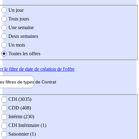
e création de l'offre
Un jour
Trois jours
Une semaine
Deux semaines
Un mois
Toutes les offres
er
le filtre de date de création de l'offre
les filtres de types de
Contrat
de contrat
CDI (3035)
CDD (408)
Intérim (230)
CDI Intérimaire (1)
Saisonnier (1)