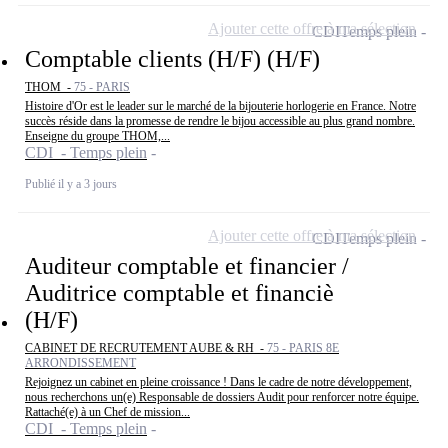
Ajouter cette offre à ma sélection
CDI
Temps plein
Comptable clients (H/F) (H/F)
THOM -
75 - PARIS
Histoire d'Or est le leader sur le marché de la bijouterie horlogerie en France. Notre
succès réside dans la promesse de rendre le bijou accessible au plus grand nombre.
Enseigne du groupe THOM,...
CDI - Temps plein
Publié il y a 3 jours
Ajouter cette offre à ma sélection
CDI
Temps plein
Auditeur comptable et financier /
Auditrice comptable et financiè
(H/F)
CABINET DE RECRUTEMENT AUBE & RH -
75 - PARIS 8E
ARRONDISSEMENT
Rejoignez un cabinet en pleine croissance ! Dans le cadre de notre développement,
nous recherchons un(e) Responsable de dossiers Audit pour renforcer notre équipe.
Rattaché(e) à un Chef de mission...
CDI - Temps plein