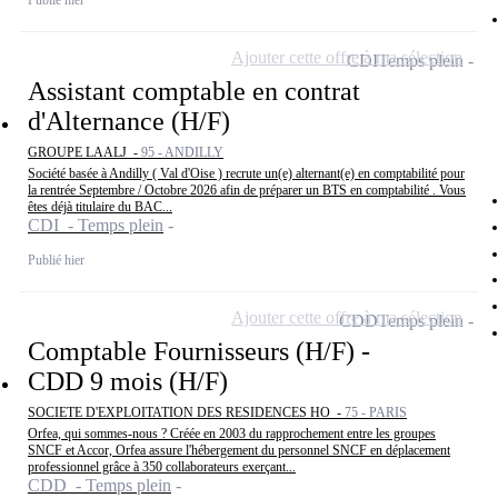
Ajouter cette offre à ma sélection
CDI
Temps plein
Assistant comptable en contrat
d'Alternance (H/F)
GROUPE LAALJ -
95 - ANDILLY
Société basée à Andilly ( Val d'Oise ) recrute un(e) alternant(e) en comptabilité pour
la rentrée Septembre / Octobre 2026 afin de préparer un BTS en comptabilité . Vous
êtes déjà titulaire du BAC...
CDI - Temps plein
Publié hier
Ajouter cette offre à ma sélection
CDD
Temps plein
Comptable Fournisseurs (H/F) -
CDD 9 mois (H/F)
SOCIETE D'EXPLOITATION DES RESIDENCES HO -
75 - PARIS
Orfea, qui sommes-nous ? Créée en 2003 du rapprochement entre les groupes
SNCF et Accor, Orfea assure l'hébergement du personnel SNCF en déplacement
professionnel grâce à 350 collaborateurs exerçant...
CDD - Temps plein