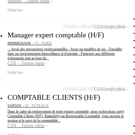
Intérim - Temps plein
Publié hier
Ajouter cette offre à ma sélection
CDI
Temps plein
Manager expert comptable (H/F)
HERMESIANE -
75 - PARIS
: - Avoir des perspectives professionnelles - Avoir un équilibre de vie - Travailler
dans un environnement bienveillance et d'entraide - Participer aux différents
évènements tout au long de...
CDI - Temps plein
Publié hier
Ajouter cette offre à ma sélection
CDI
Temps plein
COMPTABLE CLIENTS (H/F)
SAPIAN -
92 - PUTEAUX
Dans le cadre du renforcement de notre équipe comptable, nous recherchons un(e)
Comptable Clients (H/F). Rattaché(e) au Responsable Comptable, vous assurez la
gestion et le suivi de la comptabilité...
CDI - Temps plein
Publié hier