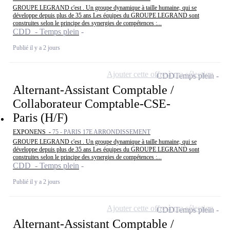
GROUPE LEGRAND c'est . Un groupe dynamique à taille humaine, qui se
développe depuis plus de 35 ans Les équipes du GROUPE LEGRAND sont
construites selon le principe des synergies de compétences :...
CDD - Temps plein
Publié il y a 2 jours
Ajouter cette offre à ma sélection
CDD
Temps plein
Alternant-Assistant Comptable /
Collaborateur Comptable-CSE-
Paris (H/F)
EXPONENS -
75 - PARIS 17E ARRONDISSEMENT
GROUPE LEGRAND c'est . Un groupe dynamique à taille humaine, qui se
développe depuis plus de 35 ans Les équipes du GROUPE LEGRAND sont
construites selon le principe des synergies de compétences :...
CDD - Temps plein
Publié il y a 2 jours
Ajouter cette offre à ma sélection
CDD
Temps plein
Alternant-Assistant Comptable /