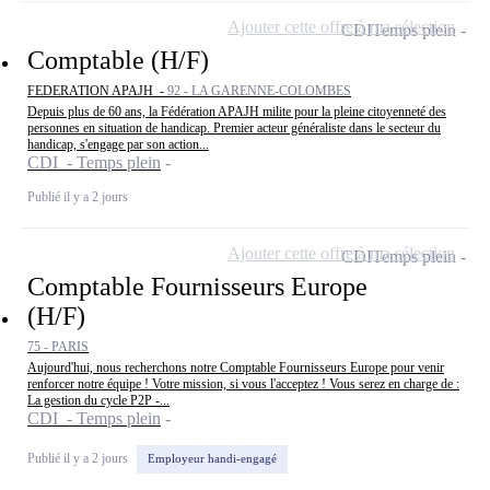
Ajouter cette offre à ma sélection
CDI
Temps plein
Comptable (H/F)
FEDERATION APAJH -
92 - LA GARENNE-COLOMBES
Depuis plus de 60 ans, la Fédération APAJH milite pour la pleine citoyenneté des
personnes en situation de handicap. Premier acteur généraliste dans le secteur du
handicap, s'engage par son action...
CDI - Temps plein
Publié il y a 2 jours
Ajouter cette offre à ma sélection
CDI
Temps plein
Comptable Fournisseurs Europe
(H/F)
75 - PARIS
Aujourd'hui, nous recherchons notre Comptable Fournisseurs Europe pour venir
renforcer notre équipe ! Votre mission, si vous l'acceptez ! Vous serez en charge de :
La gestion du cycle P2P -...
CDI - Temps plein
Publié il y a 2 jours
Employeur handi-engagé