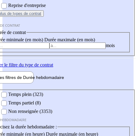
Reprise d'entreprise
plus
de types de contrat
 DE CONTRAT
ée de contrat
ée minimale (en mois)
Durée maximale (en mois)
mois
er
le filtre du type de contrat
les filtres de
Durée hebdo
madaire
 hebdomadaire
Temps plein (323)
Temps partiel (8)
Non renseignée (3353)
 HEBDOMADAIRE
cisez la durée hebdomadaire :
ée minimale (en heure)
Durée maximale (en heure)