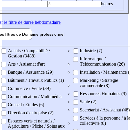
heures
er
le filtre de durée hebdomadaire
les filtres de
Domaine pro
fessionnel
ne professionel
Achats / Comptabilité /
Industrie (7)
Gestion (3488)
Informatique /
Arts / Artisanat d'art
Télécommunication (26)
Banque / Assurance (29)
Installation / Maintenance (
Bâtiment / Travaux Publics (1)
Marketing / Stratégie
commerciale (8)
Commerce / Vente (39)
Ressources Humaines (9)
Communication / Multimédia
Santé (2)
Conseil / Etudes (6)
Secrétariat / Assistanat (48)
Direction d'entreprise (2)
Services à la personne / à l
Espaces verts et naturels /
collectivité (8)
Agriculture / Pêche / Soins aux