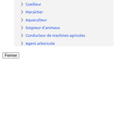
Fermer
Fermer
le détail de l'offre
/
Offre
sur
Offre précéden