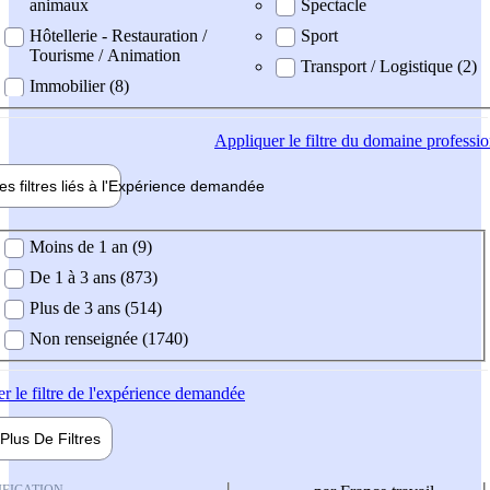
animaux
Spectacle
Hôtellerie - Restauration /
Sport
Tourisme / Animation
Transport / Logistique (2)
Immobilier (8)
Appliquer
le filtre du domaine professi
es filtres liés à l'
Expérience
demandée
ience demandée
Moins de 1 an (9)
De 1 à 3 ans (873)
Plus de 3 ans (514)
Non renseignée (1740)
er
le filtre de l'expérience demandée
Plus De
Filtres