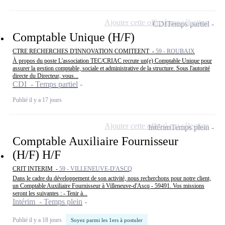
Ajouter cette offre à ma sélection
CDI
Temps partiel
Comptable Unique (H/F)
CTRE RECHERCHES D'INNOVATION COMITEENT -
59 - ROUBAIX
À propos du poste L'association TEC/CRIAC recrute un(e) Comptable Unique pour
assurer la gestion comptable, sociale et administrative de la structure. Sous l'autorité
directe du Directeur, vous...
CDI - Temps partiel
Publié il y a 17 jours
Ajouter cette offre à ma sélection
Intérim
Temps plein
Comptable Auxiliaire Fournisseur
(H/F) H/F
CRIT INTERIM -
59 - VILLENEUVE-D'ASCQ
Dans le cadre du développement de son activité, nous recherchons pour notre client,
un Comptable Auxiliaire Fournisseur à Villeneuve-d'Ascq - 59491. Vos missions
seront les suivantes : - Tenir à...
Intérim - Temps plein
Publié il y a 18 jours
Soyez parmi les 1ers à postuler