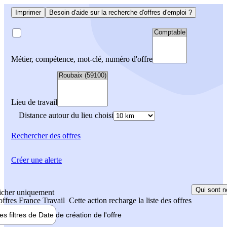
Imprimer
Besoin d'aide sur la recherche d'offres d'emploi ?
Métier, compétence, mot-clé, numéro d'offre
Lieu de travail
Distance autour du lieu choisi
Rechercher
des offres
Créer une alerte
Qui sont n
icher uniquement
 offres France Travail
Cette action recharge la liste des offres
les filtres de
Date de création
de l'offre