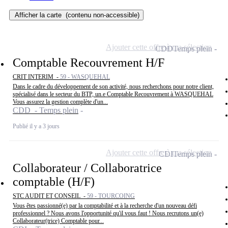
Afficher la carte
(contenu non-accessible)
Ajouter cette offre à ma sélection
CDD
Temps plein
Comptable Recouvrement H/F
CRIT INTERIM -
59 - WASQUEHAL
Dans le cadre du développement de son activité, nous recherchons pour notre client,
spécialisé dans le secteur du BTP, un.e Comptable Recouvrement à WASQUEHAL
Vous assurez la gestion complète d'un...
CDD - Temps plein
Publié il y a 3 jours
Ajouter cette offre à ma sélection
CDI
Temps plein
Collaborateur / Collaboratrice
comptable (H/F)
STC AUDIT ET CONSEIL -
59 - TOURCOING
Vous êtes passionné(e) par la comptabilité et à la recherche d'un nouveau défi
professionnel ? Nous avons l'opportunité qu'il vous faut ! Nous recrutons un(e)
Collaborateur(trice) Comptable pour...