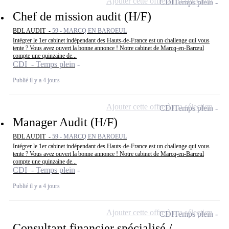
Ajouter cette offre à ma sélection
CDI
Temps plein
Chef de mission audit (H/F)
BDL AUDIT -
59 - MARCQ EN BAROEUL
Intégrer le 1er cabinet indépendant des Hauts-de-France est un challenge qui vous
tente ? Vous avez ouvert la bonne annonce ! Notre cabinet de Marcq-en-Barœul
compte une quinzaine de...
CDI - Temps plein
Publié il y a 4 jours
Ajouter cette offre à ma sélection
CDI
Temps plein
Manager Audit (H/F)
BDL AUDIT -
59 - MARCQ EN BAROEUL
Intégrer le 1er cabinet indépendant des Hauts-de-France est un challenge qui vous
tente ? Vous avez ouvert la bonne annonce ! Notre cabinet de Marcq-en-Barœul
compte une quinzaine de...
CDI - Temps plein
Publié il y a 4 jours
Ajouter cette offre à ma sélection
CDI
Temps plein
Consultant financier spécialisé /