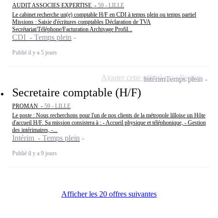
AUDIT ASSOCIES EXPERTISE -
59 - LILLE
Le cabinet recherche un(e) comptable H/F en CDI à temps plein ou temps partiel
Missions : Saisie d'écritures comptables Déclaration de TVA
Secrétariat/Téléphone/Facturation Archivage Profil...
CDI - Temps plein
Publié il y a 5 jours
Ajouter cette offre à ma sélection
Intérim
Temps plein
Secretaire comptable (H/F)
PROMAN -
59 - LILLE
Le poste : Nous recherchons pour l'un de nos clients de la métropole lilloise un Hôte
d'accueil H/F. Sa mission consistera à : - Accueil physique et téléphonique, - Gestion
des intérimaires, -...
Intérim - Temps plein
Publié il y a 9 jours
Afficher les 20 offres suivantes