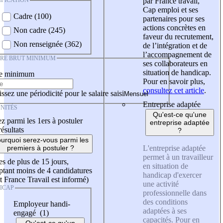
IFICATION
par France travail,
Cap emploi et ses
Cadre (100)
partenaires pour ses
actions concrètes en
Non cadre (245)
faveur du recrutement,
Non renseignée (362)
de l’intégration et de
l’accompagnement de
IRE BRUT MINIMUM
ses collaborateurs en
situation de handicap.
re minimum
Pour en savoir plus,
consultez cet article
.
ssez une périodicité pour le salaire saisi
Entreprise adaptée
NITÉS
Qu'est-ce qu'une
z parmi les 1ers à postuler
entreprise adaptée
résultats
?
urquoi serez-vous parmi les
L'entreprise adaptée
premiers à postuler ?
permet à un travailleur
es de plus de 15 jours,
en situation de
tant moins de 4 candidatures
handicap d'exercer
t France Travail est informé)
une activité
ICAP
professionnelle dans
des conditions
Employeur handi-
adaptées à ses
engagé (1)
capacités. Pour en
Qu'est-ce qu'un