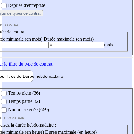
Reprise d'entreprise
plus
de types de contrat
 DE CONTRAT
ée de contrat
ée minimale (en mois)
Durée maximale (en mois)
mois
er
le filtre du type de contrat
les filtres de
Durée hebdo
madaire
 hebdomadaire
Temps plein (36)
Temps partiel (2)
Non renseignée (669)
 HEBDOMADAIRE
cisez la durée hebdomadaire :
ée minimale (en heure)
Durée maximale (en heure)