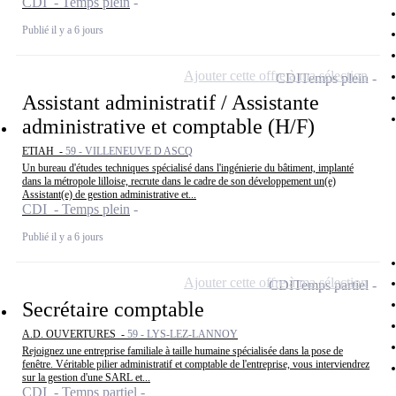
CDI - Temps plein
Publié il y a 6 jours
Ajouter cette offre à ma sélection
CDI
Temps plein
Assistant administratif / Assistante
administrative et comptable (H/F)
ETIAH -
59 - VILLENEUVE D ASCQ
Un bureau d'études techniques spécialisé dans l'ingénierie du bâtiment, implanté
dans la métropole lilloise, recrute dans le cadre de son développement un(e)
Assistant(e) de gestion administrative et...
CDI - Temps plein
Publié il y a 6 jours
Ajouter cette offre à ma sélection
CDI
Temps partiel
Secrétaire comptable
A.D. OUVERTURES -
59 - LYS-LEZ-LANNOY
Rejoignez une entreprise familiale à taille humaine spécialisée dans la pose de
fenêtre. Véritable pilier administratif et comptable de l'entreprise, vous interviendrez
sur la gestion d'une SARL et...
CDI - Temps partiel