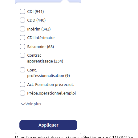
Dans l'exemple ci-dessus, si vous sélectionnez « CDI (941) »