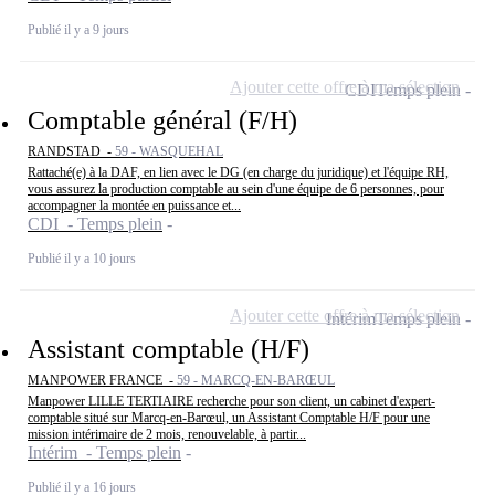
Publié il y a 9 jours
Ajouter cette offre à ma sélection
CDI
Temps plein
Comptable général (F/H)
RANDSTAD -
59 - WASQUEHAL
Rattaché(e) à la DAF, en lien avec le DG (en charge du juridique) et l'équipe RH,
vous assurez la production comptable au sein d'une équipe de 6 personnes, pour
accompagner la montée en puissance et...
CDI - Temps plein
Publié il y a 10 jours
Ajouter cette offre à ma sélection
Intérim
Temps plein
Assistant comptable (H/F)
MANPOWER FRANCE -
59 - MARCQ-EN-BARŒUL
Manpower LILLE TERTIAIRE recherche pour son client, un cabinet d'expert-
comptable situé sur Marcq-en-Barœul, un Assistant Comptable H/F pour une
mission intérimaire de 2 mois, renouvelable, à partir...
Intérim - Temps plein
Publié il y a 16 jours