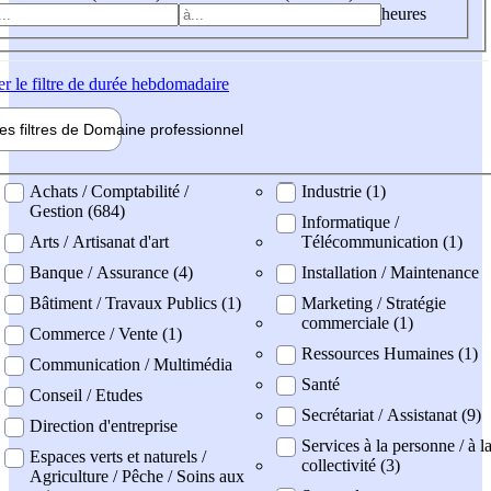
heures
er
le filtre de durée hebdomadaire
les filtres de
Domaine pro
fessionnel
ne professionel
Achats / Comptabilité /
Industrie (1)
Gestion (684)
Informatique /
Arts / Artisanat d'art
Télécommunication (1)
Banque / Assurance (4)
Installation / Maintenance
Bâtiment / Travaux Publics (1)
Marketing / Stratégie
commerciale (1)
Commerce / Vente (1)
Ressources Humaines (1)
Communication / Multimédia
Santé
Conseil / Etudes
Secrétariat / Assistanat (9)
Direction d'entreprise
Services à la personne / à l
Espaces verts et naturels /
collectivité (3)
Agriculture / Pêche / Soins aux