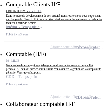
Comptable Clients H/F
CRIT INTERIM -
59 - LILLE
Dans le cadre du développement de son activité, nous recherchons pour notre client,
un Comptable Clients H/F à Lomme. Vos missions seront les suivantes : - Établir les
factures à partir de fichiers...
Intérim - Temps plein
Publié il y a 3 jours
Ajouter cette offre à ma sélection
CDD
Temps plein
Comptable (H/F)
59 - LILLE
Nous recherchons un(e) Comptable pour renforcer notre service comptabilité
générale. Au sein du service administratif, vous assurez la gestion de la comptabilité
générale. Vous travaillez pour...
CDD - Temps plein
Publié il y a 4 jours
Ajouter cette offre à ma sélection
CDI
Temps plein
Collaborateur comptable H/F