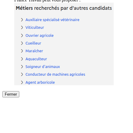
Fermer
Fermer
le détail de l'offre
/
Offre
sur
Offre précéden