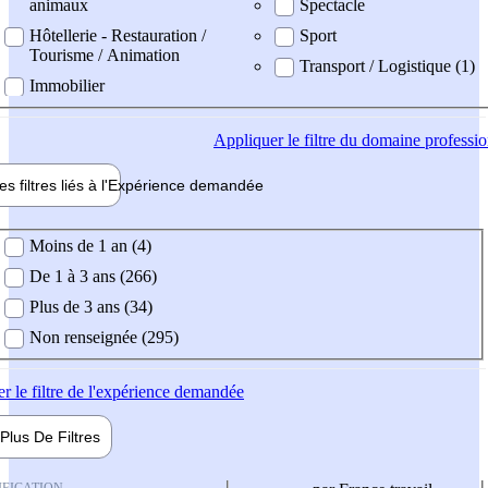
animaux
Spectacle
Hôtellerie - Restauration /
Sport
Tourisme / Animation
Transport / Logistique (1)
Immobilier
Appliquer
le filtre du domaine professi
es filtres liés à l'
Expérience
demandée
ience demandée
Moins de 1 an (4)
De 1 à 3 ans (266)
Plus de 3 ans (34)
Non renseignée (295)
er
le filtre de l'expérience demandée
Plus De
Filtres