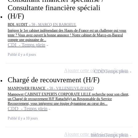
Consultante financière spéciali
(H/F)
BDL AUDIT -
59 - MARCQ EN BAROEUL
Intégrer le 1er cabinet indépendant des Hauts-de-France est un challenge qui vous
tente ? Vous avez ouvert la bonne annonce ! Notre cabinet de Marcq-en-Barœul
compte une quinzaine de...
CDI - Temps plein
Publié il y a 4 jours
Ajouter cette offre à ma sélection
CDD
Temps plein
Chargé de recouvrement (H/F)
MANPOWER FRANCE -
59 - VILLENEUVE-D'ASCQ
Manpower CABINET EXPERTS CORPORATE LILLE recherche pour son client,
un Chargé de recouvrement H/F Rattaché(e) au Responsable du Service
Recouvrement, vous intégrerez une équipe dynamique au cœur des...
CDD - Temps plein
Publié il y a 10 jours
Ajouter cette offre à ma sélection
Intérim
Temps plein