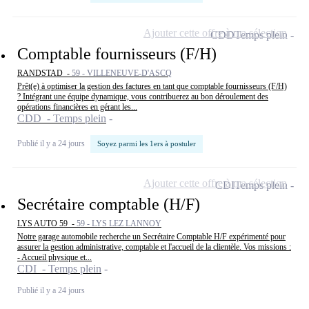
Ajouter cette offre à ma sélection
CDD
Temps plein
Comptable fournisseurs (F/H)
RANDSTAD -
59 - VILLENEUVE-D'ASCQ
Prêt(e) à optimiser la gestion des factures en tant que comptable fournisseurs (F/H)
? Intégrant une équipe dynamique, vous contribuerez au bon déroulement des
opérations financières en gérant les...
CDD - Temps plein
Publié il y a 24 jours
Soyez parmi les 1ers à postuler
Ajouter cette offre à ma sélection
CDI
Temps plein
Secrétaire comptable (H/F)
LYS AUTO 59 -
59 - LYS LEZ LANNOY
Notre garage automobile recherche un Secrétaire Comptable H/F expérimenté pour
assurer la gestion administrative, comptable et l'accueil de la clientèle. Vos missions :
- Accueil physique et...
CDI - Temps plein
Publié il y a 24 jours