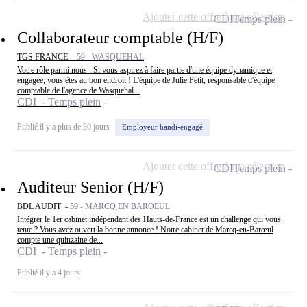
Ajouter cette offre à ma sélection
CDI
Temps plein
Collaborateur comptable (H/F)
TGS FRANCE -
59 - WASQUEHAL
Votre rôle parmi nous : Si vous aspirez à faire partie d'une équipe dynamique et
engagée, vous êtes au bon endroit ! L'équipe de Julie Petit, responsable d'équipe
comptable de l'agence de Wasquehal...
CDI - Temps plein
Publié il y a plus de 30 jours
Employeur handi-engagé
Ajouter cette offre à ma sélection
CDI
Temps plein
Auditeur Senior (H/F)
BDL AUDIT -
59 - MARCQ EN BAROEUL
Intégrer le 1er cabinet indépendant des Hauts-de-France est un challenge qui vous
tente ? Vous avez ouvert la bonne annonce ! Notre cabinet de Marcq-en-Barœul
compte une quinzaine de...
CDI - Temps plein
Publié il y a 4 jours