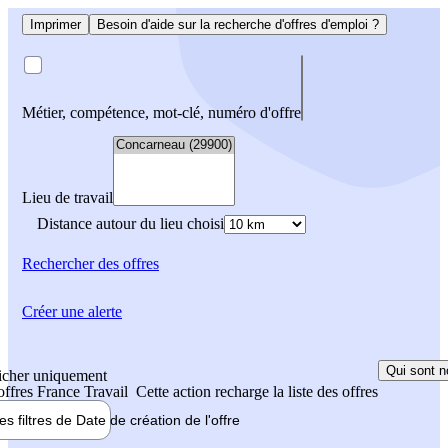
Imprimer
Besoin d'aide sur la recherche d'offres d'emploi ?
Métier, compétence, mot-clé, numéro d'offre
Lieu de travail
Distance autour du lieu choisi
Rechercher
des offres
Créer une alerte
Qui sont n
icher uniquement
 offres France Travail
Cette action recharge la liste des offres
les filtres de
Date de création
de l'offre