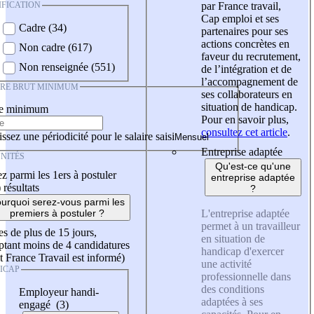
IFICATION
par France travail,
Cap emploi et ses
Cadre (34)
partenaires pour ses
actions concrètes en
Non cadre (617)
faveur du recrutement,
Non renseignée (551)
de l’intégration et de
l’accompagnement de
IRE BRUT MINIMUM
ses collaborateurs en
situation de handicap.
re minimum
Pour en savoir plus,
consultez cet article
.
ssez une périodicité pour le salaire saisi
Entreprise adaptée
NITÉS
Qu'est-ce qu'une
z parmi les 1ers à postuler
entreprise adaptée
)
résultats
?
urquoi serez-vous parmi les
L'entreprise adaptée
premiers à postuler ?
permet à un travailleur
es de plus de 15 jours,
en situation de
tant moins de 4 candidatures
handicap d'exercer
t France Travail est informé)
une activité
ICAP
professionnelle dans
des conditions
Employeur handi-
adaptées à ses
engagé (3)