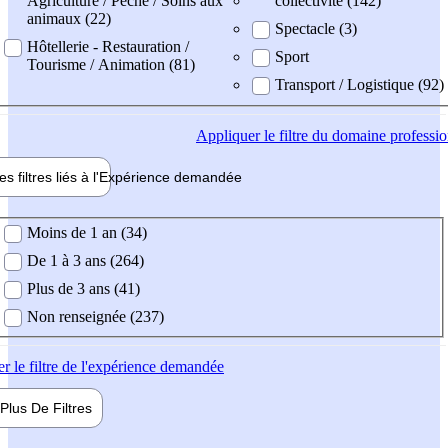
Agriculture / Pêche / Soins aux
collectivité (142)
animaux (22)
Spectacle (3)
Hôtellerie - Restauration /
Sport
Tourisme / Animation (81)
Transport / Logistique (92)
Appliquer
le filtre du domaine professi
es filtres liés à l'
Expérience
demandée
ience demandée
Moins de 1 an (34)
De 1 à 3 ans (264)
Plus de 3 ans (41)
Non renseignée (237)
er
le filtre de l'expérience demandée
Plus De
Filtres