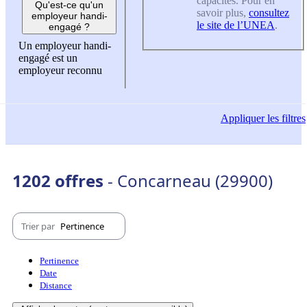
capacités. Pour en
Qu'est-ce qu'un
savoir plus,
consultez
employeur handi-
le site de l’UNEA
.
engagé ?
Un employeur handi-
engagé est un
employeur reconnu
Appliquer
les filtres
1202 offres
- Concarneau (29900)
Trier par
Pertinence
Pertinence
Date
Distance