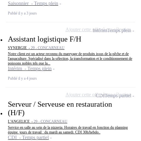
Saisonnier - Temps plein
Publié il y a 3 jours
Ajouter cette offre à ma sélection
Intérim
Temps plein
Assistant logistique F/H
SYNERGIE -
29 - CONCARNEAU
Notre client est un acteur reconnu du mareyage de produits issus de la pêche et de
l'aquaculture. Spécialisé dans la sélection, la transformation et le conditionnement de
poissons nobles tels que la...
Intérim - Temps plein
Publié il y a 4 jours
Ajouter cette offre à ma sélection
CDI
Temps partiel
Serveur / Serveuse en restauration
(H/F)
L'ANGELICE -
29 - CONCARNEAU
Service en salle au sein de la pizzeria. Horaires de travail en fonction du planning
équipe. jours de travail : du mardi au samedi. CDI 30h/hebdo..
CDI - Temps partiel