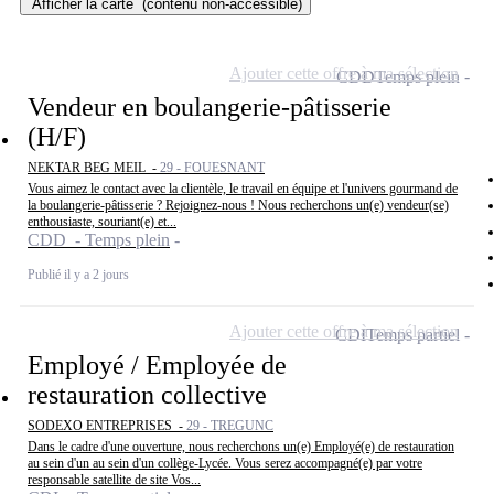
Afficher la carte
(contenu non-accessible)
Ajouter cette offre à ma sélection
CDD
Temps plein
Vendeur en boulangerie-pâtisserie
(H/F)
NEKTAR BEG MEIL -
29 - FOUESNANT
Vous aimez le contact avec la clientèle, le travail en équipe et l'univers gourmand de
la boulangerie-pâtisserie ? Rejoignez-nous ! Nous recherchons un(e) vendeur(se)
enthousiaste, souriant(e) et...
CDD - Temps plein
Publié il y a 2 jours
Ajouter cette offre à ma sélection
CDI
Temps partiel
Employé / Employée de
restauration collective
SODEXO ENTREPRISES -
29 - TREGUNC
Dans le cadre d'une ouverture, nous recherchons un(e) Employé(e) de restauration
au sein d'un au sein d'un collège-Lycée. Vous serez accompagné(e) par votre
responsable satellite de site Vos...