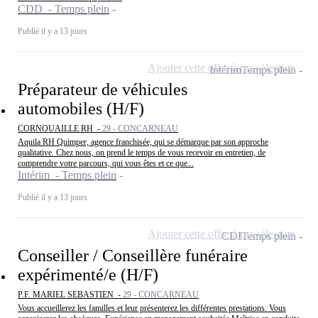
CDD - Temps plein
Publié il y a 13 jours
Ajouter cette offre à ma sélection
Intérim
Temps plein
Préparateur de véhicules
automobiles (H/F)
CORNOUAILLE RH -
29 - CONCARNEAU
Aquila RH Quimper, agence franchisée, qui se démarque par son approche
qualitative. Chez nous, on prend le temps de vous recevoir en entretien, de
comprendre votre parcours, qui vous êtes et ce que...
Intérim - Temps plein
Publié il y a 13 jours
Ajouter cette offre à ma sélection
CDI
Temps plein
Conseiller / Conseillère funéraire
expérimenté/e (H/F)
P.F. MARIEL SEBASTIEN -
29 - CONCARNEAU
Vous accueillerez les familles et leur présenterez les différentes prestations. Vous