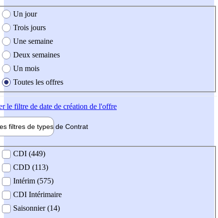
e création de l'offre
Un jour
Trois jours
Une semaine
Deux semaines
Un mois
Toutes les offres
er
le filtre de date de création de l'offre
les filtres de types de
Contrat
de contrat
CDI (449)
CDD (113)
Intérim (575)
CDI Intérimaire
Saisonnier (14)