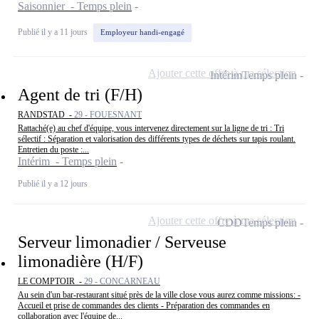
Saisonnier - Temps plein
Publié il y a 11 jours
Employeur handi-engagé
Ajouter cette offre à ma sélection
Intérim
Temps plein
Agent de tri (F/H)
RANDSTAD -
29 - FOUESNANT
Rattaché(e) au chef d'équipe, vous intervenez directement sur la ligne de tri : Tri
sélectif : Séparation et valorisation des différents types de déchets sur tapis roulant.
Entretien du poste :...
Intérim - Temps plein
Publié il y a 12 jours
Ajouter cette offre à ma sélection
CDD
Temps plein
Serveur limonadier / Serveuse
limonadière (H/F)
LE COMPTOIR -
29 - CONCARNEAU
Au sein d'un bar-restaurant situé près de la ville close vous aurez comme missions: -
Accueil et prise de commandes des clients - Préparation des commandes en
collaboration avec l'équipe de...