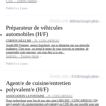
CDI - Temps partiel
Publié il y a 2 jours
Ajouter cette offre à ma sélection
Intérim
Temps plein
Préparateur de véhicules
automobiles (H/F)
CORNOUAILLE RH -
29 - CONCARNEAU
Aquila RH Quimper, agence franchisée, qui se démarque par son approche
qualitative. Chez nous, on prend le temps de vous recevoir en entretien, de
comprendre votre parcours, qui vous êtes et ce que...
Intérim - Temps plein
Publié il y a 2 jours
Ajouter cette offre à ma sélection
CDD
Temps plein
Agent/e de cuisine/entretien
polyvalent/e (H/F)
ASSOCIATION LA FONTAINE -
29 - CONCARNEAU
Nous recherchons pour l'un de nos sites situé à BEUZEC / CONCARNEAU (29)
un(e) agent(e) de cuisine/entretien polyvalent(e) en CDD dès que possible pour une