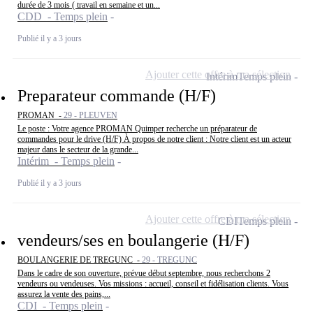
durée de 3 mois ( travail en semaine et un...
CDD - Temps plein
Publié il y a 3 jours
Ajouter cette offre à ma sélection
Intérim
Temps plein
Preparateur commande (H/F)
PROMAN -
29 - PLEUVEN
Le poste : Votre agence PROMAN Quimper recherche un préparateur de
commandes pour le drive (H/F) À propos de notre client : Notre client est un acteur
majeur dans le secteur de la grande...
Intérim - Temps plein
Publié il y a 3 jours
Ajouter cette offre à ma sélection
CDI
Temps plein
vendeurs/ses en boulangerie (H/F)
BOULANGERIE DE TREGUNC -
29 - TREGUNC
Dans le cadre de son ouverture, prévue début septembre, nous recherchons 2
vendeurs ou vendeuses. Vos missions : accueil, conseil et fidélisation clients. Vous
assurez la vente des pains,...
CDI - Temps plein