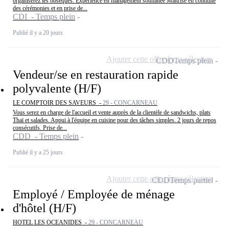
organiserez les obsèques. Expérience en management souhaitée Maîtrise en conduite
des cérémonies et en prise de...
CDI - Temps plein
Publié il y a 20 jours
Ajouter cette offre à ma sélection
CDD
Temps plein
Vendeur/se en restauration rapide
polyvalente (H/F)
LE COMPTOIR DES SAVEURS -
29 - CONCARNEAU
Vous serez en charge de l'accueil et vente auprès de la clientèle de sandwichs, plats
Thaï et salades. Appui à l'équipe en cuisine pour des tâches simples. 2 jours de repos
consécutifs. Prise de...
CDD - Temps plein
Publié il y a 25 jours
Ajouter cette offre à ma sélection
CDD
Temps partiel
Employé / Employée de ménage
d'hôtel (H/F)
HOTEL LES OCEANIDES -
29 - CONCARNEAU