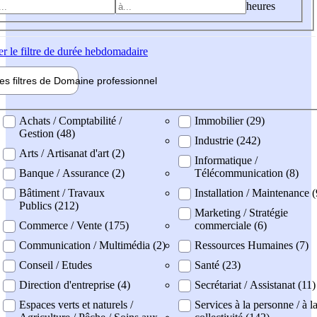
heures
er
le filtre de durée hebdomadaire
les filtres de
Domaine pro
fessionnel
ne professionel
Achats / Comptabilité /
Immobilier (29)
Gestion (48)
Industrie (242)
Arts / Artisanat d'art (2)
Informatique /
Banque / Assurance (2)
Télécommunication (8)
Bâtiment / Travaux
Installation / Maintenance 
Publics (212)
Marketing / Stratégie
Commerce / Vente (175)
commerciale (6)
Communication / Multimédia (2)
Ressources Humaines (7)
Conseil / Etudes
Santé (23)
Direction d'entreprise (4)
Secrétariat / Assistanat (11)
Espaces verts et naturels /
Services à la personne / à l