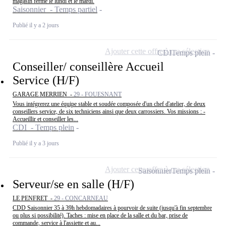
magasin fermé le lundi et le mardi.
Saisonnier - Temps partiel
Publié il y a 2 jours
Ajouter cette offre à ma sélection
CDI
Temps plein
Conseiller/ conseillère Accueil
Service (H/F)
GARAGE MERRIEN -
29 - FOUESNANT
Vous intégrerez une équipe stable et soudée composée d'un chef d'atelier, de deux
conseillers service, de six techniciens ainsi que deux carrossiers. Vos missions : -
Accueillir et conseiller les...
CDI - Temps plein
Publié il y a 3 jours
Ajouter cette offre à ma sélection
Saisonnier
Temps plein
Serveur/se en salle (H/F)
LE PENFRET -
29 - CONCARNEAU
CDD Saisonnier 35 à 39h hebdomadaires à pourvoir de suite (jusqu'à fin septembre
ou plus si possibilité). Taches : mise en place de la salle et du bar, prise de
commande, service à l'assiette et au...