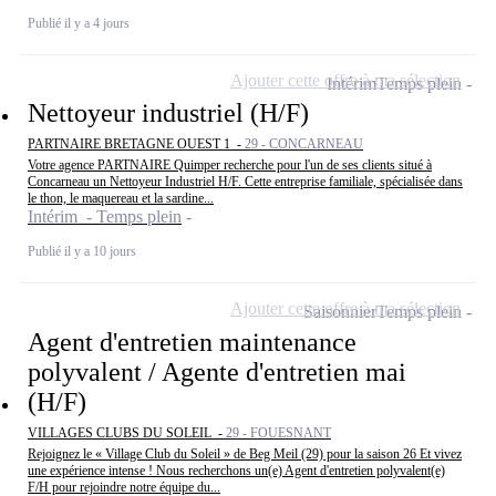
Publié il y a 4 jours
Ajouter cette offre à ma sélection
Intérim
Temps plein
Nettoyeur industriel (H/F)
PARTNAIRE BRETAGNE OUEST 1 -
29 - CONCARNEAU
Votre agence PARTNAIRE Quimper recherche pour l'un de ses clients situé à
Concarneau un Nettoyeur Industriel H/F. Cette entreprise familiale, spécialisée dans
le thon, le maquereau et la sardine...
Intérim - Temps plein
Publié il y a 10 jours
Ajouter cette offre à ma sélection
Saisonnier
Temps plein
Agent d'entretien maintenance
polyvalent / Agente d'entretien mai
(H/F)
VILLAGES CLUBS DU SOLEIL -
29 - FOUESNANT
Rejoignez le « Village Club du Soleil » de Beg Meil (29) pour la saison 26 Et vivez
une expérience intense ! Nous recherchons un(e) Agent d'entretien polyvalent(e)
F/H pour rejoindre notre équipe du...