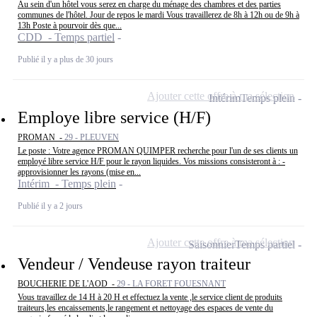
Au sein d'un hôtel vous serez en charge du ménage des chambres et des parties
communes de l'hôtel. Jour de repos le mardi Vous travaillerez de 8h à 12h ou de 9h à
13h Poste à pourvoir dès que...
CDD - Temps partiel
Publié il y a plus de 30 jours
Ajouter cette offre à ma sélection
Intérim
Temps plein
Employe libre service (H/F)
PROMAN -
29 - PLEUVEN
Le poste : Votre agence PROMAN QUIMPER recherche pour l'un de ses clients un
employé libre service H/F pour le rayon liquides. Vos missions consisteront à : -
approvisionner les rayons (mise en...
Intérim - Temps plein
Publié il y a 2 jours
Ajouter cette offre à ma sélection
Saisonnier
Temps partiel
Vendeur / Vendeuse rayon traiteur
BOUCHERIE DE L'AOD -
29 - LA FORET FOUESNANT
Vous travaillez de 14 H à 20 H et effectuez la vente ,le service client de produits
traiteurs,les encaissements,le rangement et nettoyage des espaces de vente du