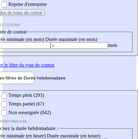
Reprise d'entreprise
plus
de types de contrat
 DE CONTRAT
ée de contrat
ée minimale (en mois)
Durée maximale (en mois)
mois
er
le filtre du type de contrat
les filtres de
Durée hebdo
madaire
 hebdomadaire
Temps plein (293)
Temps partiel (67)
Non renseignée (842)
 HEBDOMADAIRE
cisez la durée hebdomadaire :
ée minimale (en heure)
Durée maximale (en heure)