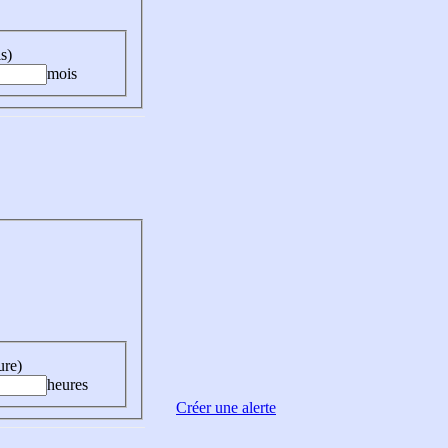
s)
mois
ure)
heures
Créer une alerte