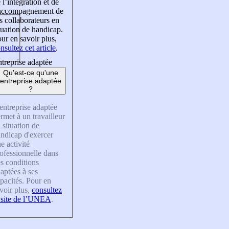
 l’intégration et de
’accompagnement de
s collaborateurs en
tuation de handicap.
ur en savoir plus,
nsultez cet article
.
treprise adaptée
Qu'est-ce qu'une
entreprise adaptée
?
entreprise adaptée
rmet à un travailleur
 situation de
ndicap d'exercer
e activité
ofessionnelle dans
s conditions
aptées à ses
pacités. Pour en
voir plus,
consultez
 site de l’UNEA
.