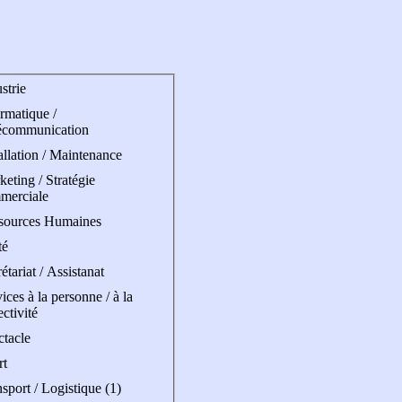
strie
rmatique /
écommunication
allation / Maintenance
eting / Stratégie
merciale
sources Humaines
té
étariat / Assistanat
ices à la personne / à la
ectivité
ctacle
rt
sport / Logistique (1)