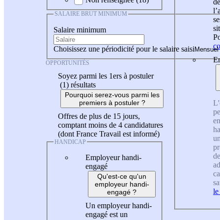
de
l
SALAIRE BRUT MINIMUM
se
si
Salaire minimum
Po
co
Choisissez une périodicité pour le salaire saisi
En
OPPORTUNITÉS
Soyez parmi les 1ers à postuler
(1)
résultats
Pourquoi serez-vous parmi les
L'
premiers à postuler ?
pe
Offres de plus de 15 jours,
en
comptant moins de 4 candidatures
ha
(dont France Travail est informé)
un
HANDICAP
pr
de
Employeur handi-
ad
engagé
ca
Qu'est-ce qu'un
sa
employeur handi-
le
engagé ?
Un employeur handi-
engagé est un