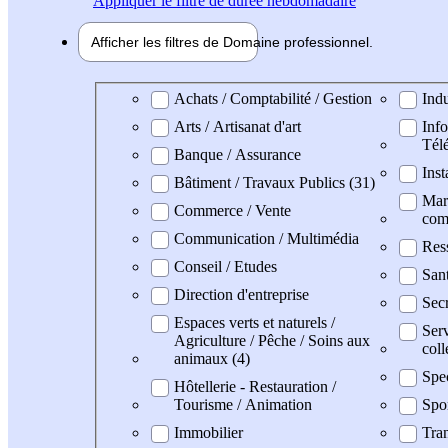
Appliquer
le filtre de durée hebdomadaire
Afficher les filtres de
Domaine pro
fessionnel
Domaine professionel
Achats / Comptabilité / Gestion
Indu
Arts / Artisanat d'art
Info
Tél
Banque / Assurance
Inst
Bâtiment / Travaux Publics (31)
Mark
Commerce / Vente
com
Communication / Multimédia
Res
Conseil / Etudes
San
Direction d'entreprise
Secr
Espaces verts et naturels /
Serv
Agriculture / Pêche / Soins aux
coll
animaux (4)
Spe
Hôtellerie - Restauration /
Tourisme / Animation
Spo
Immobilier
Tran