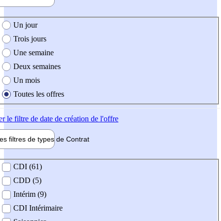
e création de l'offre
Un jour
Trois jours
Une semaine
Deux semaines
Un mois
Toutes les offres
er
le filtre de date de création de l'offre
les filtres de types de
Contrat
de contrat
CDI (61)
CDD (5)
Intérim (9)
CDI Intérimaire