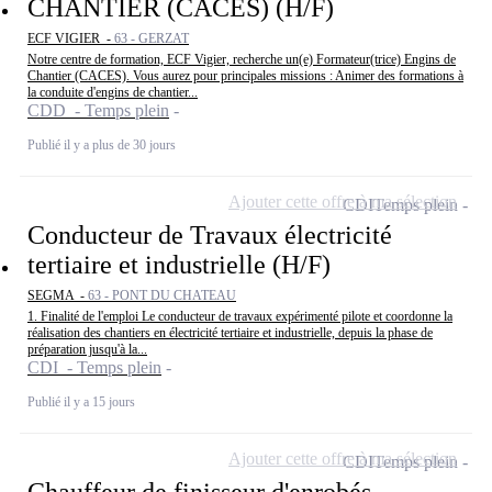
CHANTIER (CACES) (H/F)
ECF VIGIER -
63 - GERZAT
Notre centre de formation, ECF Vigier, recherche un(e) Formateur(trice) Engins de
Chantier (CACES). Vous aurez pour principales missions : Animer des formations à
la conduite d'engins de chantier...
CDD - Temps plein
Publié il y a plus de 30 jours
Ajouter cette offre à ma sélection
CDI
Temps plein
Conducteur de Travaux électricité
tertiaire et industrielle (H/F)
SEGMA -
63 - PONT DU CHATEAU
1. Finalité de l'emploi Le conducteur de travaux expérimenté pilote et coordonne la
réalisation des chantiers en électricité tertiaire et industrielle, depuis la phase de
préparation jusqu'à la...
CDI - Temps plein
Publié il y a 15 jours
Ajouter cette offre à ma sélection
CDI
Temps plein