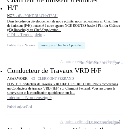
Chauffeur de finisseur d'enrobés
H/F
NGE -
63 - PONT-DU-CHÂTEAU
Dans le cadre du développement de notre activité, nous recherchons un Chauffeur
de finisseur (F/H), rattaché à notre agence NGE ROUTES basée à Pint-du-Château
(63) Rattaché(e) au Chef d'application...
CDI - Temps plein
Publié il y a 24 jours
Soyez parmi les 1ers à postuler
Ajouter cette offre à ma sélection
Intérim
Non renseigné
Conducteur de Travaux VRD H/F
ASAP.WORK -
63 - CLERMONT-FERRAND
POSTE : Conducteur de Travaux VRD H/F DESCRIPTION : Nous recherchons
un Conducteur de travaux VRD (H/F) sur Clermont-Ferrand. Vous assurerez la
supervision et la coordination quotidienne sur le...
Intérim - Non renseigné
Publié aujourd'hui
Ajouter cette offre à ma sélection
CDI
Non renseigné