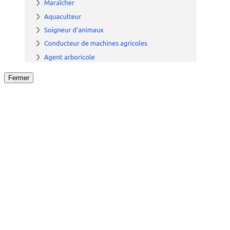
Fermer
Fermer
le détail de l'offre
/
Offre
sur
Offre précéden