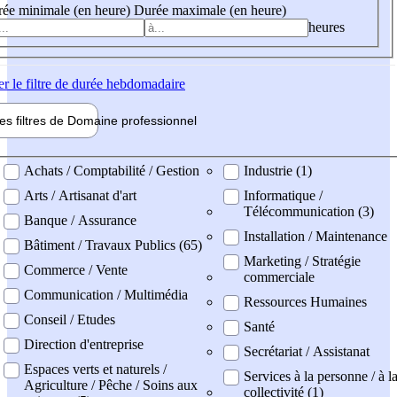
ée minimale (en heure)
Durée maximale (en heure)
heures
er
le filtre de durée hebdomadaire
les filtres de
Domaine pro
fessionnel
ne professionel
Achats / Comptabilité / Gestion
Industrie (1)
Arts / Artisanat d'art
Informatique /
Télécommunication (3)
Banque / Assurance
Installation / Maintenance
Bâtiment / Travaux Publics (65)
Marketing / Stratégie
Commerce / Vente
commerciale
Communication / Multimédia
Ressources Humaines
Conseil / Etudes
Santé
Direction d'entreprise
Secrétariat / Assistanat
Espaces verts et naturels /
Services à la personne / à l
Agriculture / Pêche / Soins aux
collectivité (1)