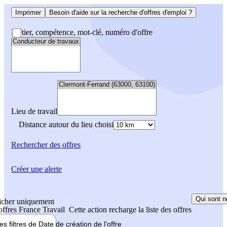
Imprimer
Besoin d'aide sur la recherche d'offres d'emploi ?
Métier, compétence, mot-clé, numéro d'offre
Lieu de travail
Distance autour du lieu choisi
Rechercher
des offres
Créer une alerte
Qui sont n
icher uniquement
 offres France Travail
Cette action recharge la liste des offres
les filtres de
Date de création
de l'offre