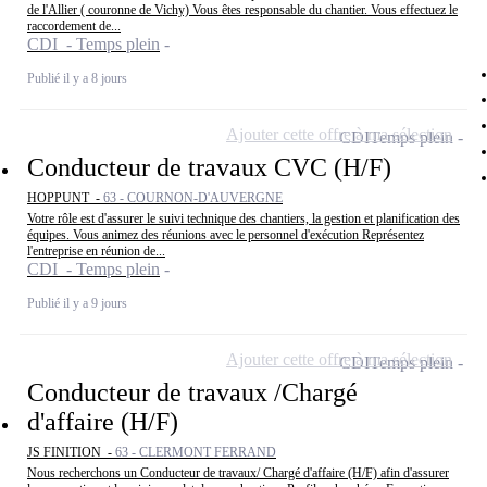
de l'Allier ( couronne de Vichy) Vous êtes responsable du chantier. Vous effectuez le
raccordement de...
CDI - Temps plein
Publié il y a 8 jours
Ajouter cette offre à ma sélection
CDI
Temps plein
Conducteur de travaux CVC (H/F)
HOPPUNT -
63 - COURNON-D'AUVERGNE
Votre rôle est d'assurer le suivi technique des chantiers, la gestion et planification des
équipes. Vous animez des réunions avec le personnel d'exécution Représentez
l'entreprise en réunion de...
CDI - Temps plein
Publié il y a 9 jours
Ajouter cette offre à ma sélection
CDI
Temps plein
Conducteur de travaux /Chargé
d'affaire (H/F)
JS FINITION -
63 - CLERMONT FERRAND
Nous recherchons un Conducteur de travaux/ Chargé d'affaire (H/F) afin d'assurer