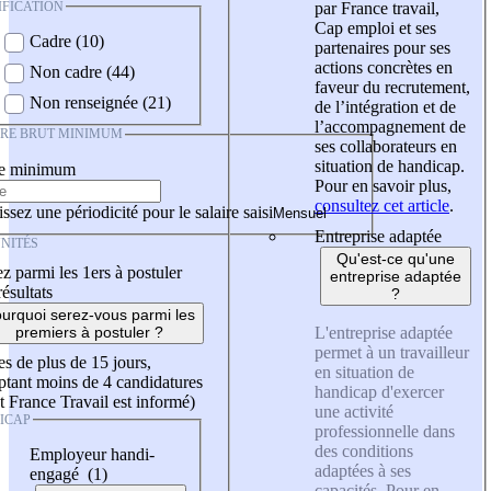
IFICATION
par France travail,
Cap emploi et ses
Cadre (10)
partenaires pour ses
actions concrètes en
Non cadre (44)
faveur du recrutement,
Non renseignée (21)
de l’intégration et de
l’accompagnement de
IRE BRUT MINIMUM
ses collaborateurs en
situation de handicap.
re minimum
Pour en savoir plus,
consultez cet article
.
ssez une périodicité pour le salaire saisi
Entreprise adaptée
NITÉS
Qu'est-ce qu'une
z parmi les 1ers à postuler
entreprise adaptée
résultats
?
urquoi serez-vous parmi les
L'entreprise adaptée
premiers à postuler ?
permet à un travailleur
es de plus de 15 jours,
en situation de
tant moins de 4 candidatures
handicap d'exercer
t France Travail est informé)
une activité
ICAP
professionnelle dans
des conditions
Employeur handi-
adaptées à ses
engagé (1)
capacités. Pour en