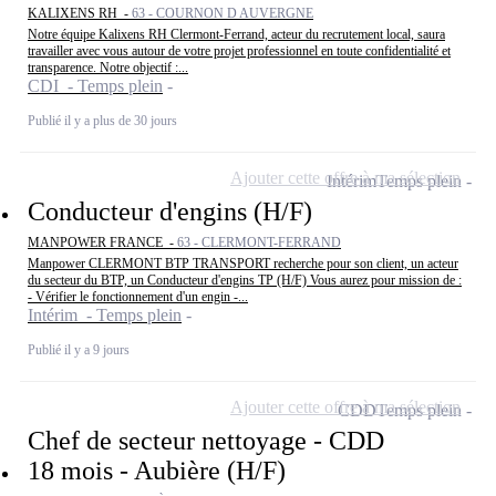
KALIXENS RH -
63 - COURNON D AUVERGNE
Notre équipe Kalixens RH Clermont-Ferrand, acteur du recrutement local, saura
travailler avec vous autour de votre projet professionnel en toute confidentialité et
transparence. Notre objectif :...
CDI - Temps plein
Publié il y a plus de 30 jours
Ajouter cette offre à ma sélection
Intérim
Temps plein
Conducteur d'engins (H/F)
MANPOWER FRANCE -
63 - CLERMONT-FERRAND
Manpower CLERMONT BTP TRANSPORT recherche pour son client, un acteur
du secteur du BTP, un Conducteur d'engins TP (H/F) Vous aurez pour mission de :
- Vérifier le fonctionnement d'un engin -...
Intérim - Temps plein
Publié il y a 9 jours
Ajouter cette offre à ma sélection
CDD
Temps plein
Chef de secteur nettoyage - CDD
18 mois - Aubière (H/F)