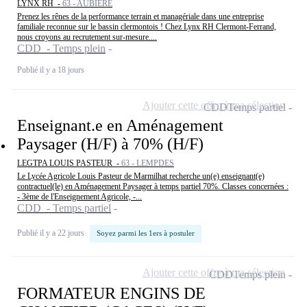
LYNX RH -
63 - AUBIÈRE
Prenez les rênes de la performance terrain et managériale dans une entreprise
familiale reconnue sur le bassin clermontois ! Chez Lynx RH Clermont-Ferrand,
nous croyons au recrutement sur-mesure....
CDD - Temps plein
Publié il y a 18 jours
Ajouter cette offre à ma sélection
CDD
Temps partiel
Enseignant.e en Aménagement
Paysager (H/F) à 70% (H/F)
LEGTPA LOUIS PASTEUR -
63 - LEMPDES
Le Lycée Agricole Louis Pasteur de Marmilhat recherche un(e) enseignant(e)
contractuel(le) en Aménagement Paysager à temps partiel 70%. Classes concernées :
- 3ème de l'Enseignement Agricole, -...
CDD - Temps partiel
Publié il y a 22 jours
Soyez parmi les 1ers à postuler
Ajouter cette offre à ma sélection
CDD
Temps plein
FORMATEUR ENGINS DE