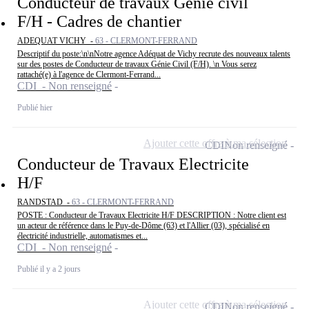
Conducteur de travaux Génie civil
F/H - Cadres de chantier
ADEQUAT VICHY -
63 - CLERMONT-FERRAND
Descriptif du poste:\n\nNotre agence Adéquat de Vichy recrute des nouveaux talents
sur des postes de Conducteur de travaux Génie Civil (F/H). \n Vous serez
rattaché(e) à l'agence de Clermont-Ferrand...
CDI - Non renseigné
Publié hier
Ajouter cette offre à ma sélection
CDI
Non renseigné
Conducteur de Travaux Electricite
H/F
RANDSTAD -
63 - CLERMONT-FERRAND
POSTE : Conducteur de Travaux Electricite H/F DESCRIPTION : Notre client est
un acteur de référence dans le Puy-de-Dôme (63) et l'Allier (03), spécialisé en
électricité industrielle, automatismes et...
CDI - Non renseigné
Publié il y a 2 jours
Ajouter cette offre à ma sélection
CDI
Non renseigné