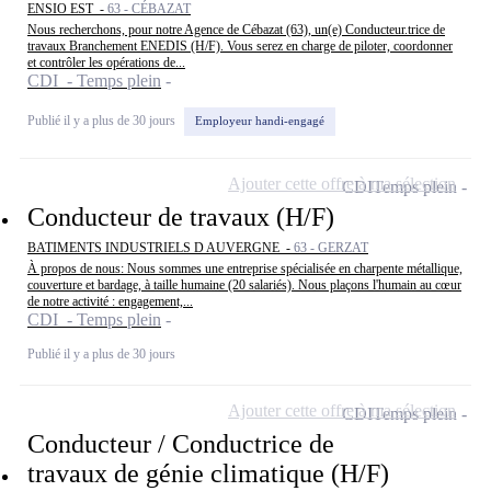
ENSIO EST -
63 - CÉBAZAT
Nous recherchons, pour notre Agence de Cébazat (63), un(e) Conducteur.trice de
travaux Branchement ENEDIS (H/F). Vous serez en charge de piloter, coordonner
et contrôler les opérations de...
CDI - Temps plein
Publié il y a plus de 30 jours
Employeur handi-engagé
Ajouter cette offre à ma sélection
CDI
Temps plein
Conducteur de travaux (H/F)
BATIMENTS INDUSTRIELS D AUVERGNE -
63 - GERZAT
À propos de nous: Nous sommes une entreprise spécialisée en charpente métallique,
couverture et bardage, à taille humaine (20 salariés). Nous plaçons l'humain au cœur
de notre activité : engagement,...
CDI - Temps plein
Publié il y a plus de 30 jours
Ajouter cette offre à ma sélection
CDI
Temps plein
Conducteur / Conductrice de
travaux de génie climatique (H/F)