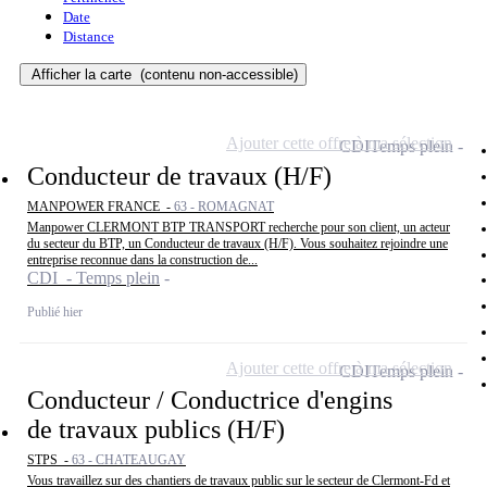
Date
Distance
Afficher la carte
(contenu non-accessible)
Ajouter cette offre à ma sélection
CDI
Temps plein
Conducteur de travaux (H/F)
MANPOWER FRANCE -
63 - ROMAGNAT
Manpower CLERMONT BTP TRANSPORT recherche pour son client, un acteur
du secteur du BTP, un Conducteur de travaux (H/F). Vous souhaitez rejoindre une
entreprise reconnue dans la construction de...
CDI - Temps plein
Publié hier
Ajouter cette offre à ma sélection
CDI
Temps plein
Conducteur / Conductrice d'engins
de travaux publics (H/F)
STPS -
63 - CHATEAUGAY
Vous travaillez sur des chantiers de travaux public sur le secteur de Clermont-Fd et