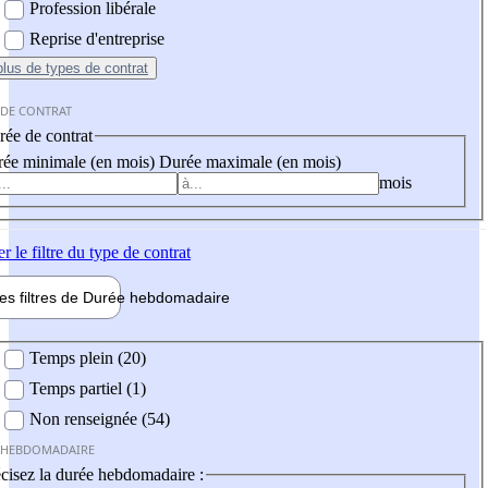
Profession libérale
Reprise d'entreprise
plus
de types de contrat
 DE CONTRAT
ée de contrat
ée minimale (en mois)
Durée maximale (en mois)
mois
er
le filtre du type de contrat
les filtres de
Durée hebdo
madaire
 hebdomadaire
Temps plein (20)
Temps partiel (1)
Non renseignée (54)
 HEBDOMADAIRE
cisez la durée hebdomadaire :