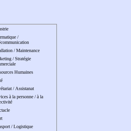
strie
rmatique /
écommunication
allation / Maintenance
eting / Stratégie
merciale
sources Humaines
té
étariat / Assistanat
ices à la personne / à la
ectivité
ctacle
rt
sport / Logistique