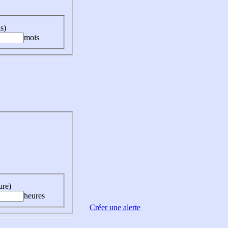
s)
mois
ure)
heures
Créer une alerte