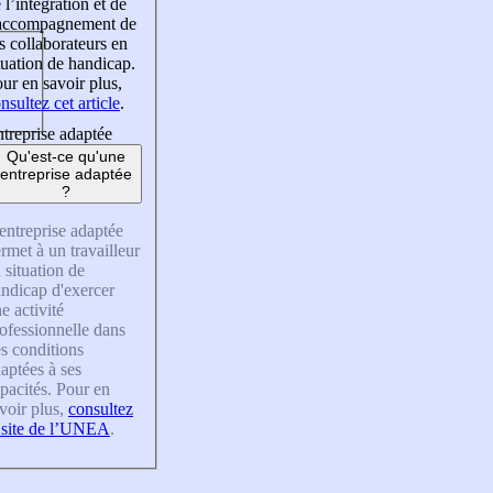
 l’intégration et de
’accompagnement de
s collaborateurs en
tuation de handicap.
ur en savoir plus,
nsultez cet article
.
treprise adaptée
Qu'est-ce qu'une
entreprise adaptée
?
entreprise adaptée
rmet à un travailleur
 situation de
ndicap d'exercer
e activité
ofessionnelle dans
s conditions
aptées à ses
pacités. Pour en
voir plus,
consultez
 site de l’UNEA
.