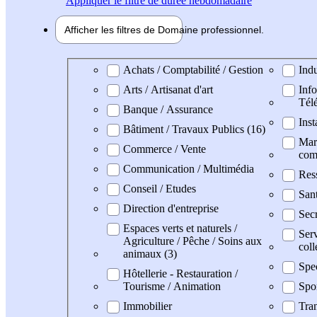
Appliquer
le filtre de durée hebdomadaire
Afficher les filtres de
Domaine pro
fessionnel
Domaine professionel
Achats / Comptabilité / Gestion
Indu
Arts / Artisanat d'art
Info
Tél
Banque / Assurance
Inst
Bâtiment / Travaux Publics (16)
Mark
Commerce / Vente
com
Communication / Multimédia
Res
Conseil / Etudes
San
Direction d'entreprise
Secr
Espaces verts et naturels /
Serv
Agriculture / Pêche / Soins aux
coll
animaux (3)
Spe
Hôtellerie - Restauration /
Tourisme / Animation
Spo
Immobilier
Tran