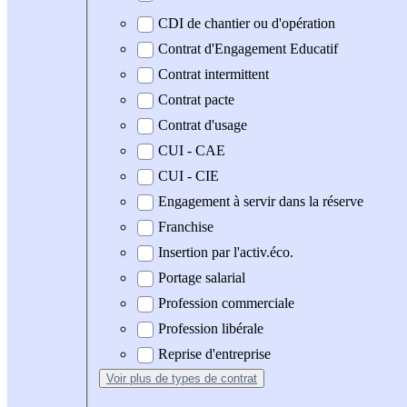
CDI de chantier ou d'opération
Contrat d'Engagement Educatif
Contrat intermittent
Contrat pacte
Contrat d'usage
CUI - CAE
CUI - CIE
Engagement à servir dans la réserve
Franchise
Insertion par l'activ.éco.
Portage salarial
Profession commerciale
Profession libérale
Reprise d'entreprise
Voir plus
de types de contrat