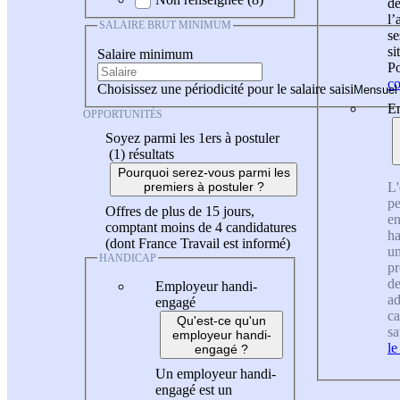
de
l
SALAIRE BRUT MINIMUM
se
si
Salaire minimum
Po
co
Choisissez une périodicité pour le salaire saisi
En
OPPORTUNITÉS
Soyez parmi les 1ers à postuler
(1)
résultats
Pourquoi serez-vous parmi les
L'
premiers à postuler ?
pe
Offres de plus de 15 jours,
en
comptant moins de 4 candidatures
ha
(dont France Travail est informé)
un
HANDICAP
pr
de
Employeur handi-
ad
engagé
ca
Qu'est-ce qu'un
sa
employeur handi-
le
engagé ?
Un employeur handi-
engagé est un