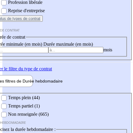
Profession libérale
Reprise d'entreprise
plus
de types de contrat
 DE CONTRAT
ée de contrat
ée minimale (en mois)
Durée maximale (en mois)
mois
er
le filtre du type de contrat
les filtres de
Durée hebdo
madaire
 hebdomadaire
Temps plein (44)
Temps partiel (1)
Non renseignée (665)
 HEBDOMADAIRE
cisez la durée hebdomadaire :