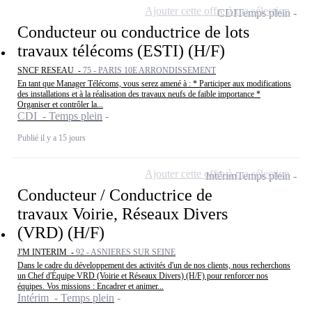
Ajouter cette offre à ma sélection
CDI
Temps plein
Conducteur ou conductrice de lots
travaux télécoms (ESTI) (H/F)
SNCF RESEAU -
75 - PARIS 10E ARRONDISSEMENT
En tant que Manager Télécoms, vous serez amené à : * Participer aux modifications
des installations et à la réalisation des travaux neufs de faible importance *
Organiser et contrôler la...
CDI - Temps plein
Publié il y a 15 jours
Ajouter cette offre à ma sélection
Intérim
Temps plein
Conducteur / Conductrice de
travaux Voirie, Réseaux Divers
(VRD) (H/F)
J'M INTERIM -
92 - ASNIERES SUR SEINE
Dans le cadre du développement des activités d'un de nos clients, nous recherchons
un Chef d'Équipe VRD (Voirie et Réseaux Divers) (H/F) pour renforcer nos
équipes. Vos missions : Encadrer et animer...
Intérim - Temps plein