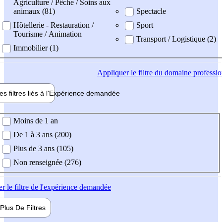
Agriculture / Pêche / Soins aux
animaux (81)
Spectacle
Hôtellerie - Restauration /
Sport
Tourisme / Animation
Transport / Logistique (2)
Immobilier (1)
Appliquer
le filtre du domaine professi
es filtres liés à l'
Expérience
demandée
ience demandée
Moins de 1 an
De 1 à 3 ans (200)
Plus de 3 ans (105)
Non renseignée (276)
er
le filtre de l'expérience demandée
Plus De
Filtres