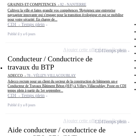
GRAINES ET COMPETENCES -
92 - NANTERRE
Cultivez la ville et faites grandir vos compétences !Rejoignez une entreprise
paysagiste innovante qui s'engage pour la transition écologique et qui se mobilise
pour votre sécurité. En charge de...
CDI - Temps plein
Publié il y a 6 jours
Ajouter cette offre à ma sélection
CDI
Temps plein
Conducteur / Conductrice de
travaux du BTP
ADECCO -
78 - VÉLIZY-VILLACOUBLAY
Adecco recrute pour un client du secteur de la construction de bâtiments un-e
Conducteur de Travaux Bâtiment Béton (H/F) à Vélizy-Villacoublay. Poste en CDI
temps plein à partir du 1er septembre...
CDI - Temps plein
Publié il y a 8 jours
Ajouter cette offre à ma sélection
CDI
Temps plein
Aide conducteur / conductrice de