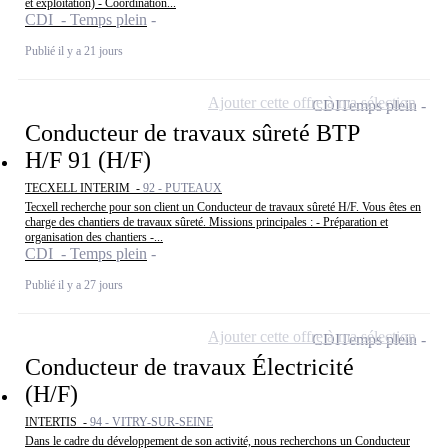
et exploitation) - Coordination...
CDI - Temps plein
Publié il y a 21 jours
Ajouter cette offre à ma sélection
CDI
Temps plein
Conducteur de travaux sûreté BTP
H/F 91 (H/F)
TECXELL INTERIM -
92 - PUTEAUX
Tecxell recherche pour son client un Conducteur de travaux sûreté H/F. Vous êtes en
charge des chantiers de travaux sûreté. Missions principales : - Préparation et
organisation des chantiers -...
CDI - Temps plein
Publié il y a 27 jours
Ajouter cette offre à ma sélection
CDI
Temps plein
Conducteur de travaux Électricité
(H/F)
INTERTIS -
94 - VITRY-SUR-SEINE
Dans le cadre du développement de son activité, nous recherchons un Conducteur