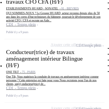
travaux CFO CFA (H/F)
ETABLISSEMENTS HUARD - SONATEL -
91 - BIEVRES
QUI SOMMES-NOUS ? Le Groupe HUARD, acteur reconnu depuis plus de 50
ans dans les corps d'état techniques du bâtiment, poursuit le développement de son
activité CFO / CFA et recrute un Aide...
CDI - Temps plein
Publié il y a 9 jours
Ajouter cette offre à ma sélection
CDI
Temps plein
Conducteur(trice) de travaux
aménagement intérieur Bilingue
(H/F)
ONE TILT -
75 - PARIS
One Tilt, Vous maitrisez la conduite de travaux en aménagement intérieur comme
personne ? Cette entreprise est faite pour vous Nous recrutons pour l'un de nos
clients, un(e) onducteur(trice) de...
CDI - Temps plein
Publié il y a 9 jours
Ajouter cette offre à ma sélection
CDI
Temps plein