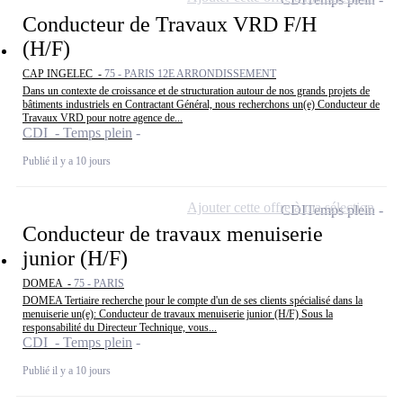
Conducteur de Travaux VRD F/H
(H/F)
CAP INGELEC -
75 - PARIS 12E ARRONDISSEMENT
Dans un contexte de croissance et de structuration autour de nos grands projets de
bâtiments industriels en Contractant Général, nous recherchons un(e) Conducteur de
Travaux VRD pour notre agence de...
CDI - Temps plein
Publié il y a 10 jours
Ajouter cette offre à ma sélection
CDI
Temps plein
Conducteur de travaux menuiserie
junior (H/F)
DOMEA -
75 - PARIS
DOMEA Tertiaire recherche pour le compte d'un de ses clients spécialisé dans la
menuiserie un(e): Conducteur de travaux menuiserie junior (H/F) Sous la
responsabilité du Directeur Technique, vous...
CDI - Temps plein
Publié il y a 10 jours