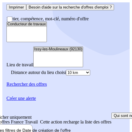
Imprimer
Besoin d'aide sur la recherche d'offres d'emploi ?
Métier, compétence, mot-clé, numéro d'offre
Lieu de travail
Distance autour du lieu choisi
Rechercher
des offres
Créer une alerte
Qui sont n
icher uniquement
 offres France Travail
Cette action recharge la liste des offres
les filtres de
Date de création
de l'offre