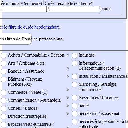
ée minimale (en heure)
Durée maximale (en heure)
heures
er
le filtre de durée hebdomadaire
les filtres de
Domaine pro
fessionnel
ne professionel
Achats / Comptabilité / Gestion
Industrie
Arts / Artisanat d'art
Informatique /
Télécommunication (2)
Banque / Assurance
Installation / Maintenance 
Bâtiment / Travaux
Publics (602)
Marketing / Stratégie
commerciale
Commerce / Vente (1)
Ressources Humaines
Communication / Multimédia
Santé
Conseil / Etudes
Secrétariat / Assistanat
Direction d'entreprise
Services à la personne / à l
Espaces verts et naturels /
collectivité