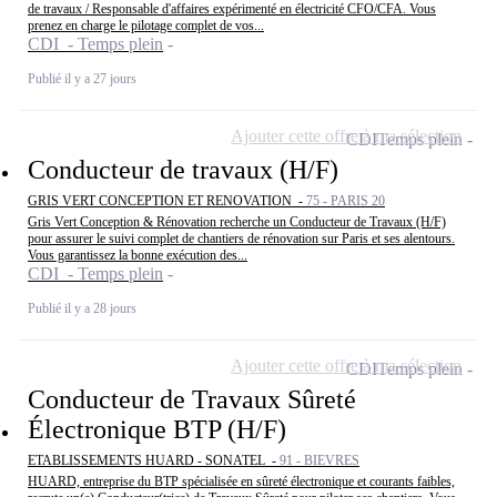
de travaux / Responsable d'affaires expérimenté en électricité CFO/CFA. Vous
prenez en charge le pilotage complet de vos...
CDI - Temps plein
Publié il y a 27 jours
Ajouter cette offre à ma sélection
CDI
Temps plein
Conducteur de travaux (H/F)
GRIS VERT CONCEPTION ET RENOVATION -
75 - PARIS 20
Gris Vert Conception & Rénovation recherche un Conducteur de Travaux (H/F)
pour assurer le suivi complet de chantiers de rénovation sur Paris et ses alentours.
Vous garantissez la bonne exécution des...
CDI - Temps plein
Publié il y a 28 jours
Ajouter cette offre à ma sélection
CDI
Temps plein
Conducteur de Travaux Sûreté
Électronique BTP (H/F)
ETABLISSEMENTS HUARD - SONATEL -
91 - BIEVRES
HUARD, entreprise du BTP spécialisée en sûreté électronique et courants faibles,