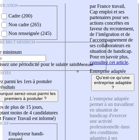
IFICATION
par France travail,
Cap emploi et ses
Cadre (200)
partenaires pour ses
actions concrètes en
Non cadre (265)
faveur du recrutement,
Non renseignée (245)
de l’intégration et de
l’accompagnement de
IRE BRUT MINIMUM
ses collaborateurs en
situation de handicap.
re minimum
Pour en savoir plus,
consultez cet article
.
ssez une périodicité pour le salaire saisi
Entreprise adaptée
NITÉS
Qu'est-ce qu'une
z parmi les 1ers à postuler
entreprise adaptée
résultats
?
urquoi serez-vous parmi les
L'entreprise adaptée
premiers à postuler ?
permet à un travailleur
es de plus de 15 jours,
en situation de
tant moins de 4 candidatures
handicap d'exercer
t France Travail est informé)
une activité
ICAP
professionnelle dans
des conditions
Employeur handi-
adaptées à ses
engagé