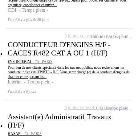
recrute un(e) Conducteur(trice) de Travaux Sûreté pour piloter ses chantiers. Vous
organisez, coordonnez et suivez...
CDI - Temps plein
Publié il y a plus de 30 jours
Ajouter cette offre à ma sélection
Intérim
Temps plein
CONDUCTEUR D'ENGINS H/F -
CACES R482 CAT A OU 1 (H/F)
EVS INTERIM -
75 - PARIS
Pour l'un de nos clients spécialisé dans les travaux publics, nous recherchons un
conducteur d'engins TP/BTP - H/F. Vous serez chargé (e) de la conduite d'engins de
chantier en respectant les...
Intérim - Temps plein
Publié il y a 9 jours
Ajouter cette offre à ma sélection
CDI
Temps plein
Assistant(e) Administratif Travaux
(H/F)
HASAP -
75 - PARIS