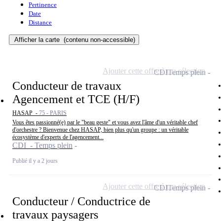
Pertinence
Date
Distance
Afficher la carte
(contenu non-accessible)
Ajouter cette offre à ma sélection
CDI
Temps plein
Conducteur de travaux
Agencement et TCE (H/F)
HASAP -
75 - PARIS
Vous êtes passionné(e) par le "beau geste" et vous avez l'âme d'un véritable chef
d'orchestre ? Bienvenue chez HASAP, bien plus qu'un groupe : un véritable
écosystème d'experts de l'agencement...
CDI - Temps plein
Publié il y a 2 jours
Ajouter cette offre à ma sélection
CDI
Temps plein
Conducteur / Conductrice de
travaux paysagers