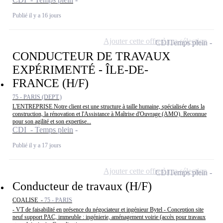
Publié il y a 16 jours
Ajouter cette offre à ma sélection
CDI
Temps plein
CONDUCTEUR DE TRAVAUX
EXPÉRIMENTÉ - ÎLE-DE-
FRANCE (H/F)
75 - PARIS (DEPT.)
L'ENTREPRISE Notre client est une structure à taille humaine, spécialisée dans la
construction, la rénovation et l'Assistance à Maîtrise d'Ouvrage (AMO). Reconnue
pour son agilité et son expertise...
CDI - Temps plein
Publié il y a 17 jours
Ajouter cette offre à ma sélection
CDI
Temps plein
Conducteur de travaux (H/F)
COALISE -
75 - PARIS
- VT de faisabilité en présence du négociateur et ingénieur Bytel - Conception site
neuf support PAC, immeuble : ingénierie, aménagement voirie (accès pour travaux