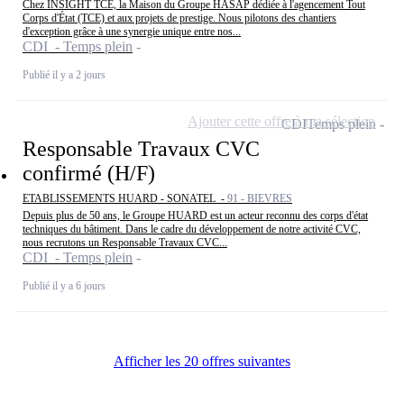
Chez INSIGHT TCE, la Maison du Groupe HASAP dédiée à l'agencement Tout
Corps d'État (TCE) et aux projets de prestige. Nous pilotons des chantiers
d'exception grâce à une synergie unique entre nos...
CDI - Temps plein
Publié il y a 2 jours
Ajouter cette offre à ma sélection
CDI
Temps plein
Responsable Travaux CVC
confirmé (H/F)
ETABLISSEMENTS HUARD - SONATEL -
91 - BIEVRES
Depuis plus de 50 ans, le Groupe HUARD est un acteur reconnu des corps d'état
techniques du bâtiment. Dans le cadre du développement de notre activité CVC,
nous recrutons un Responsable Travaux CVC...
CDI - Temps plein
Publié il y a 6 jours
Afficher les 20 offres suivantes