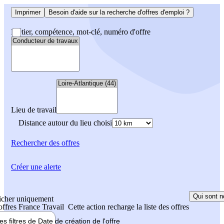
Imprimer
Besoin d'aide sur la recherche d'offres d'emploi ?
Métier, compétence, mot-clé, numéro d'offre
Lieu de travail
Distance autour du lieu choisi
Rechercher
des offres
Créer une alerte
Qui sont n
icher uniquement
 offres France Travail
Cette action recharge la liste des offres
les filtres de
Date de création
de l'offre