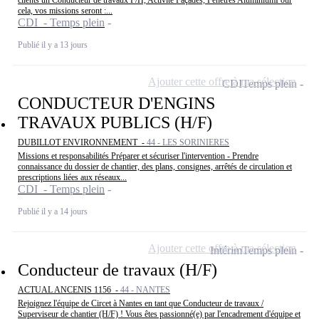
clients un Conducteur de travaux F/H, Activité Façades, Fenêtres AluminiumPour
cela, vos missions seront :...
CDI - Temps plein
Publié il y a 13 jours
Ajouter cette offre à ma sélection
CDI
Temps plein
CONDUCTEUR D'ENGINS
TRAVAUX PUBLICS (H/F)
DUBILLOT ENVIRONNEMENT -
44 - LES SORINIERES
Missions et responsabilités Préparer et sécuriser l'intervention - Prendre
connaissance du dossier de chantier, des plans, consignes, arrêtés de circulation et
prescriptions liées aux réseaux...
CDI - Temps plein
Publié il y a 14 jours
Ajouter cette offre à ma sélection
Intérim
Temps plein
Conducteur de travaux (H/F)
ACTUAL ANCENIS 1156 -
44 - NANTES
Rejoignez l'équipe de Circet à Nantes en tant que Conducteur de travaux /
Superviseur de chantier (H/F) ! Vous êtes passionné(e) par l'encadrement d'équipe et