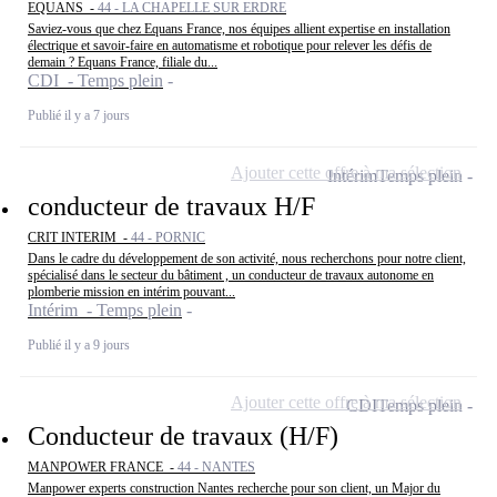
EQUANS -
44 - LA CHAPELLE SUR ERDRE
Saviez-vous que chez Equans France, nos équipes allient expertise en installation
électrique et savoir-faire en automatisme et robotique pour relever les défis de
demain ? Equans France, filiale du...
CDI - Temps plein
Publié il y a 7 jours
Ajouter cette offre à ma sélection
Intérim
Temps plein
conducteur de travaux H/F
CRIT INTERIM -
44 - PORNIC
Dans le cadre du développement de son activité, nous recherchons pour notre client,
spécialisé dans le secteur du bâtiment , un conducteur de travaux autonome en
plomberie mission en intérim pouvant...
Intérim - Temps plein
Publié il y a 9 jours
Ajouter cette offre à ma sélection
CDI
Temps plein
Conducteur de travaux (H/F)
MANPOWER FRANCE -
44 - NANTES
Manpower experts construction Nantes recherche pour son client, un Major du