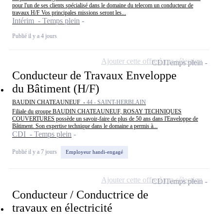
pour l'un de ses clients spécialisé dans le domaine du telecom un conducteur de
travaux H/F Vos principales missions seront les...
Intérim - Temps plein
Publié il y a 4 jours
Ajouter cette offre à ma sélection
CDI
Temps plein
Conducteur de Travaux Enveloppe
du Bâtiment (H/F)
BAUDIN CHATEAUNEUF -
44 - SAINT-HERBLAIN
Filiale du groupe BAUDIN CHATEAUNEUF, ROSAY TECHNIQUES
COUVERTURES possède un savoir-faire de plus de 50 ans dans l'Enveloppe de
Bâtiment. Son expertise technique dans le domaine a permis à...
CDI - Temps plein
Publié il y a 7 jours
Employeur handi-engagé
Ajouter cette offre à ma sélection
CDI
Temps plein
Conducteur / Conductrice de
travaux en électricité