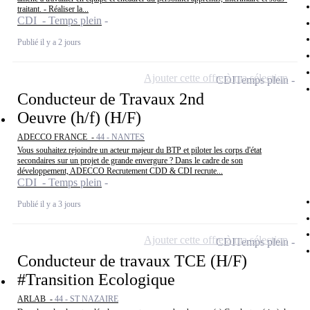
traitant. - Réaliser la...
CDI - Temps plein
Publié il y a 2 jours
Ajouter cette offre à ma sélection
CDI
Temps plein
Conducteur de Travaux 2nd
Oeuvre (h/f) (H/F)
ADECCO FRANCE -
44 - NANTES
Vous souhaitez rejoindre un acteur majeur du BTP et piloter les corps d'état
secondaires sur un projet de grande envergure ? Dans le cadre de son
développement, ADECCO Recrutement CDD & CDI recrute...
CDI - Temps plein
Publié il y a 3 jours
Ajouter cette offre à ma sélection
CDI
Temps plein
Conducteur de travaux TCE (H/F)
#Transition Ecologique
ARLAB -
44 - ST NAZAIRE