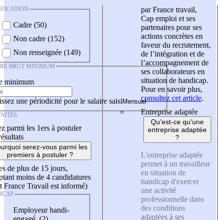
IFICATION
par France travail,
Cap emploi et ses
Cadre (50)
partenaires pour ses
actions concrètes en
Non cadre (152)
faveur du recrutement,
Non renseignée (149)
de l’intégration et de
l’accompagnement de
IRE BRUT MINIMUM
ses collaborateurs en
situation de handicap.
re minimum
Pour en savoir plus,
consultez cet article
.
ssez une périodicité pour le salaire saisi
Entreprise adaptée
NITÉS
Qu'est-ce qu'une
z parmi les 1ers à postuler
entreprise adaptée
résultats
?
urquoi serez-vous parmi les
L'entreprise adaptée
premiers à postuler ?
permet à un travailleur
es de plus de 15 jours,
en situation de
tant moins de 4 candidatures
handicap d'exercer
t France Travail est informé)
une activité
ICAP
professionnelle dans
des conditions
Employeur handi-
adaptées à ses
engagé (2)