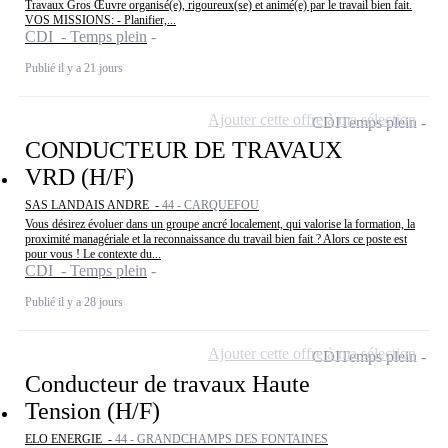
Travaux Gros Œuvre organisé(e), rigoureux(se) et animé(e) par le travail bien fait.
VOS MISSIONS: - Planifier,...
CDI - Temps plein
Publié il y a 21 jours
Ajouter cette offre à ma sélection
CDI
Temps plein
CONDUCTEUR DE TRAVAUX
VRD (H/F)
SAS LANDAIS ANDRE -
44 - CARQUEFOU
Vous désirez évoluer dans un groupe ancré localement, qui valorise la formation, la
proximité managériale et la reconnaissance du travail bien fait ? Alors ce poste est
pour vous ! Le contexte du...
CDI - Temps plein
Publié il y a 28 jours
Ajouter cette offre à ma sélection
CDI
Temps plein
Conducteur de travaux Haute
Tension (H/F)
ELO ENERGIE -
44 - GRANDCHAMPS DES FONTAINES