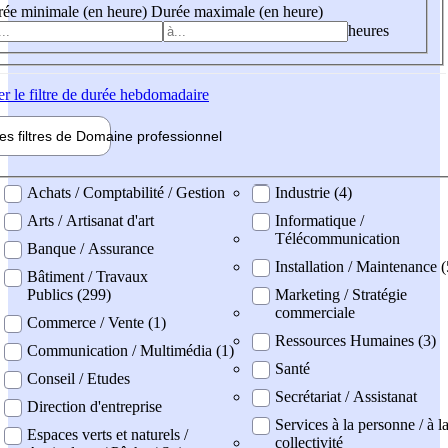
ée minimale (en heure)
Durée maximale (en heure)
heures
er
le filtre de durée hebdomadaire
les filtres de
Domaine pro
fessionnel
ne professionel
Achats / Comptabilité / Gestion
Industrie (4)
Arts / Artisanat d'art
Informatique /
Télécommunication
Banque / Assurance
Installation / Maintenance (
Bâtiment / Travaux
Publics (299)
Marketing / Stratégie
commerciale
Commerce / Vente (1)
Ressources Humaines (3)
Communication / Multimédia (1)
Santé
Conseil / Etudes
Secrétariat / Assistanat
Direction d'entreprise
Services à la personne / à l
Espaces verts et naturels /
collectivité