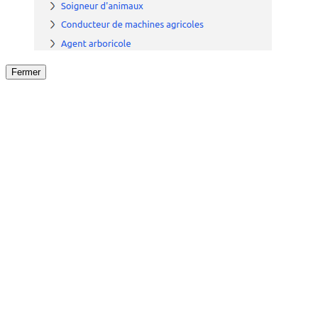
Fermer
Fermer
le détail de l'offre
/
Offre
sur
Offre précéden