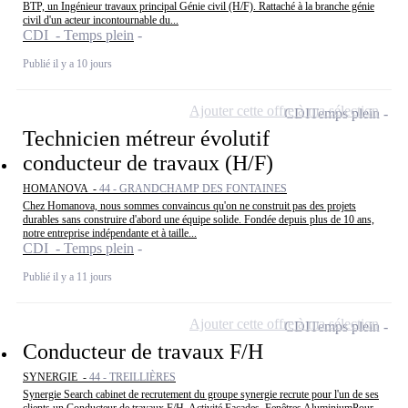
BTP, un Ingénieur travaux principal Génie civil (H/F). Rattaché à la branche génie
civil d'un acteur incontournable du...
CDI - Temps plein
Publié il y a 10 jours
Ajouter cette offre à ma sélection
CDI
Temps plein
Technicien métreur évolutif
conducteur de travaux (H/F)
HOMANOVA -
44 - GRANDCHAMP DES FONTAINES
Chez Homanova, nous sommes convaincus qu'on ne construit pas des projets
durables sans construire d'abord une équipe solide. Fondée depuis plus de 10 ans,
notre entreprise indépendante et à taille...
CDI - Temps plein
Publié il y a 11 jours
Ajouter cette offre à ma sélection
CDI
Temps plein
Conducteur de travaux F/H
SYNERGIE -
44 - TREILLIÈRES
Synergie Search cabinet de recrutement du groupe synergie recrute pour l'un de ses