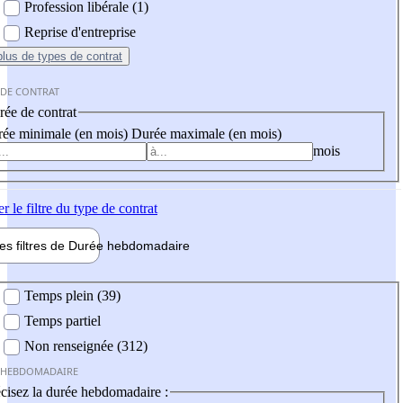
Profession libérale (1)
Reprise d'entreprise
plus
de types de contrat
 DE CONTRAT
ée de contrat
ée minimale (en mois)
Durée maximale (en mois)
mois
er
le filtre du type de contrat
les filtres de
Durée hebdo
madaire
 hebdomadaire
Temps plein (39)
Temps partiel
Non renseignée (312)
 HEBDOMADAIRE
cisez la durée hebdomadaire :