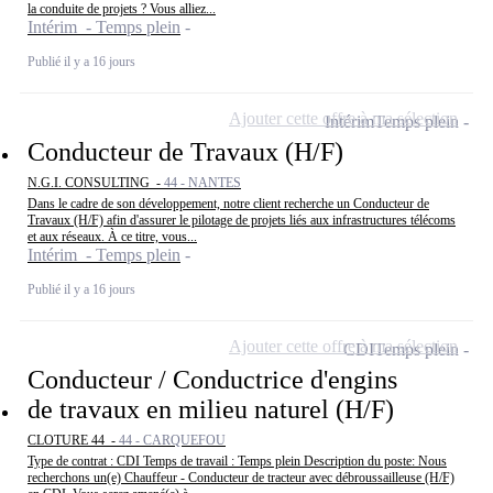
la conduite de projets ? Vous alliez...
Intérim - Temps plein
Publié il y a 16 jours
Ajouter cette offre à ma sélection
Intérim
Temps plein
Conducteur de Travaux (H/F)
N.G.I. CONSULTING -
44 - NANTES
Dans le cadre de son développement, notre client recherche un Conducteur de
Travaux (H/F) afin d'assurer le pilotage de projets liés aux infrastructures télécoms
et aux réseaux. À ce titre, vous...
Intérim - Temps plein
Publié il y a 16 jours
Ajouter cette offre à ma sélection
CDI
Temps plein
Conducteur / Conductrice d'engins
de travaux en milieu naturel (H/F)
CLOTURE 44 -
44 - CARQUEFOU
Type de contrat : CDI Temps de travail : Temps plein Description du poste: Nous
recherchons un(e) Chauffeur - Conducteur de tracteur avec débroussailleuse (H/F)