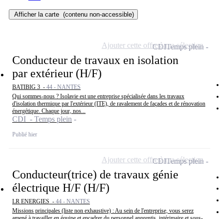
Afficher la carte
(contenu non-accessible)
Ajouter cette offre à ma sélection
CDI
Temps plein
Conducteur de travaux en isolation
par extérieur (H/F)
BATIBIG 3 -
44 - NANTES
Qui sommes-nous ? Isolavie est une entreprise spécialisée dans les travaux
d'isolation thermique par l'extérieur (ITE), de ravalement de façades et de rénovation
énergétique. Chaque jour, nos...
CDI - Temps plein
Publié hier
Ajouter cette offre à ma sélection
CDI
Temps plein
Conducteur(trice) de travaux génie
électrique H/F (H/F)
LR ENERGIES -
44 - NANTES
Missions principales (liste non exhaustive) : Au sein de l'entreprise, vous serez
amené à travailler en équipe et encadrer du personnel apprentis, intérimaire et sous-