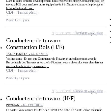
Dans le cadre de notre développement, nous recherchons un(e) Conducteur(rice) de
travaux TCE pour renforcer notre équipe basée à St Nazaire et assurer le pilotage et
la coordination de nos...
CDI - Temps plein
Publié il y a 3 jours
Ajouter cette offre à ma sélection
CDI
Temps plein
Conducteur de travaux
Construction Bois (H/F)
TALENTSKILLS -
44 - NANTES
Vos missions : En tant que Conducteur de Travaux et en collaboration avec le
Responsable des Travaux et les chefs d'équipes, vous suivez plusieurs chantiers en
construction bois de type ossature,...
CDI - Temps plein
Publié il y a 4 jours
Ajouter cette offre à ma sélection
Intérim
Temps plein
Conducteur de travaux (H/F)
PROMAN -
44 - COUËRON
Le poste : Votre agence PROMAN SERVICES OUEST à Saint Géréon recherche