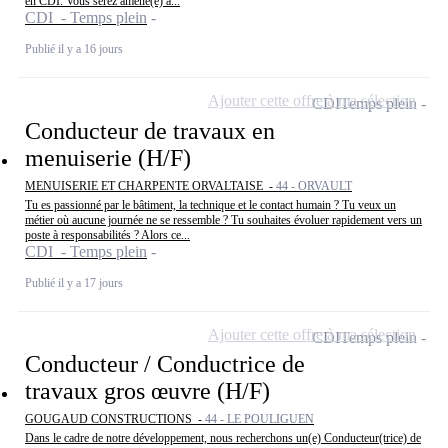
en CDI. Vous serez amené(e) à...
CDI - Temps plein
Publié il y a 16 jours
Ajouter cette offre à ma sélection
CDI
Temps plein
Conducteur de travaux en
menuiserie (H/F)
MENUISERIE ET CHARPENTE ORVALTAISE -
44 - ORVAULT
Tu es passionné par le bâtiment, la technique et le contact humain ? Tu veux un
métier où aucune journée ne se ressemble ? Tu souhaites évoluer rapidement vers un
poste à responsabilités ? Alors ce...
CDI - Temps plein
Publié il y a 17 jours
Ajouter cette offre à ma sélection
CDI
Temps plein
Conducteur / Conductrice de
travaux gros œuvre (H/F)
GOUGAUD CONSTRUCTIONS -
44 - LE POULIGUEN
Dans le cadre de notre développement, nous recherchons un(e) Conducteur(trice) de