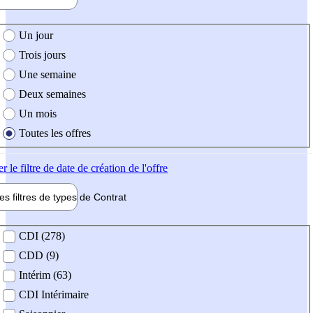
e création de l'offre
Un jour
Trois jours
Une semaine
Deux semaines
Un mois
Toutes les offres
er
le filtre de date de création de l'offre
les filtres de types de
Contrat
de contrat
CDI (278)
CDD (9)
Intérim (63)
CDI Intérimaire