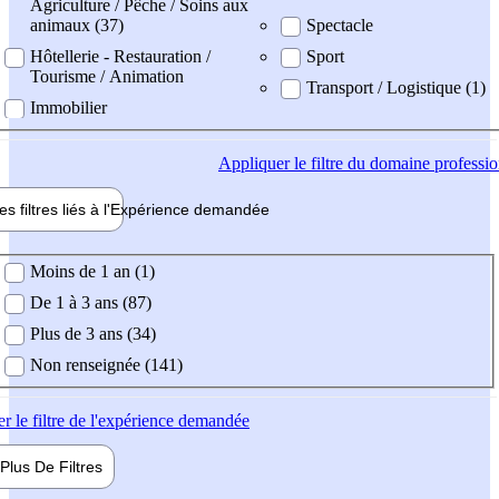
Agriculture / Pêche / Soins aux
animaux (37)
Spectacle
Hôtellerie - Restauration /
Sport
Tourisme / Animation
Transport / Logistique (1)
Immobilier
Appliquer
le filtre du domaine professi
es filtres liés à l'
Expérience
demandée
ience demandée
Moins de 1 an (1)
De 1 à 3 ans (87)
Plus de 3 ans (34)
Non renseignée (141)
er
le filtre de l'expérience demandée
Plus De
Filtres