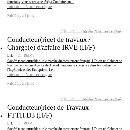
fonctions, vous serez amené(e) à Conduire une...
Intérim - Non renseigné
Publié il y a 4 jours
Ajouter cette offre à ma sélection
Intérim
Non renseigné
Conducteur(rice) de travaux /
Chargé(e) d'affaire IRVE (H/F)
LTD -
51 - REIMS
Société incontournable sur le marché du recrutement français, LTd est un Cabinet de
Recrutement et une Agence de Travail Temporaire spécialisé dans les métiers de
l'Ingénierie et des Entreprises. Le...
Intérim - Non renseigné
Publié il y a 5 jours
Ajouter cette offre à ma sélection
Intérim
Non renseigné
Conducteur(rice) de Travaux
FTTH D3 (H/F)
LTD -
51 - REIMS
Société incontournable sur le marché du recrutement français, LTd est un Cabinet de