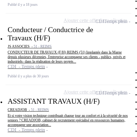
Publié il y a 18 jours
Ajouter cette offre à ma sélection
CDI
Temps plein
Conducteur / Conductrice de
Travaux (H/F)
JS ASSOCIES -
51 - REIMS
CONDUCTEUR DE TRAVAUX (F/H) REIMS (51) Implantée dans la Marne
depuis plusieurs décennies, l'entreprise accompagne ses clients - publics, privés et
industriels- dans la réalisation de leurs projets...
CDI - Temps plein
Publié il y a plus de 30 jours
Ajouter cette offre à ma sélection
CDI
Temps plein
ASSISTANT TRAVAUX (H/F)
CREADJOB -
51 - REIMS
Et si votre vision technique contribuait chaque jour au confort et à la sécurité de nos
seniors ? CREADJOB, cabinet de recrutement spécialisé en ressources humaines,
accompagne une association...
CDI - Temps plein