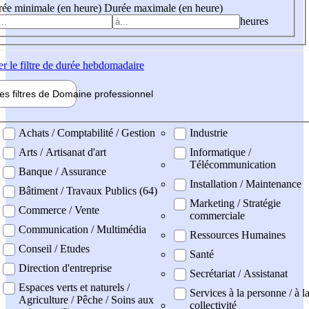
ée minimale (en heure)
Durée maximale (en heure)
heures
er
le filtre de durée hebdomadaire
les filtres de
Domaine pro
fessionnel
ne professionel
Achats / Comptabilité / Gestion
Industrie
Arts / Artisanat d'art
Informatique /
Télécommunication
Banque / Assurance
Installation / Maintenance
Bâtiment / Travaux Publics (64)
Marketing / Stratégie
Commerce / Vente
commerciale
Communication / Multimédia
Ressources Humaines
Conseil / Etudes
Santé
Direction d'entreprise
Secrétariat / Assistanat
Espaces verts et naturels /
Services à la personne / à l
Agriculture / Pêche / Soins aux
collectivité