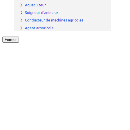
Fermer
Fermer
le détail de l'offre
/
Offre
sur
Offre précéden