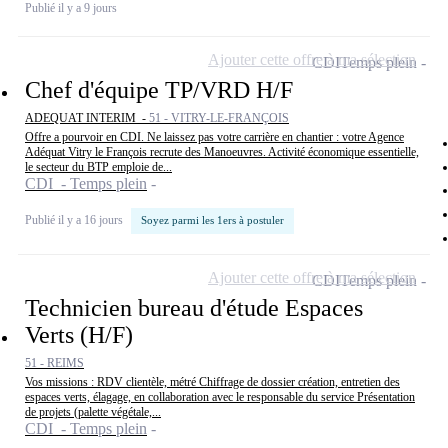
Publié il y a 9 jours
Ajouter cette offre à ma sélection
CDI
Temps plein
Chef d'équipe TP/VRD H/F
ADEQUAT INTERIM -
51 - VITRY-LE-FRANÇOIS
Offre a pourvoir en CDI. Ne laissez pas votre carrière en chantier : votre Agence
Adéquat Vitry le François recrute des Manoeuvres. Activité économique essentielle,
le secteur du BTP emploie de...
CDI - Temps plein
Publié il y a 16 jours
Soyez parmi les 1ers à postuler
Ajouter cette offre à ma sélection
CDI
Temps plein
Technicien bureau d'étude Espaces
Verts (H/F)
51 - REIMS
Vos missions : RDV clientèle, métré Chiffrage de dossier création, entretien des
espaces verts, élagage, en collaboration avec le responsable du service Présentation
de projets (palette végétale,...
CDI - Temps plein