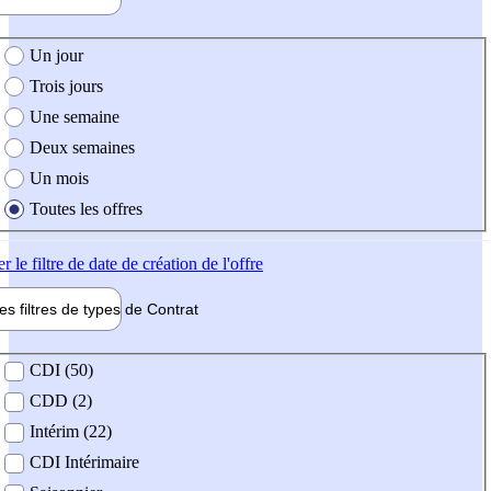
e création de l'offre
Un jour
Trois jours
Une semaine
Deux semaines
Un mois
Toutes les offres
er
le filtre de date de création de l'offre
les filtres de types de
Contrat
de contrat
CDI (50)
CDD (2)
Intérim (22)
CDI Intérimaire