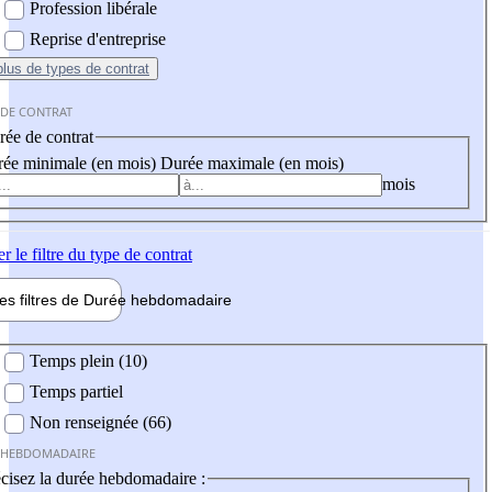
Profession libérale
Reprise d'entreprise
plus
de types de contrat
 DE CONTRAT
ée de contrat
ée minimale (en mois)
Durée maximale (en mois)
mois
er
le filtre du type de contrat
les filtres de
Durée hebdo
madaire
 hebdomadaire
Temps plein (10)
Temps partiel
Non renseignée (66)
 HEBDOMADAIRE
cisez la durée hebdomadaire :