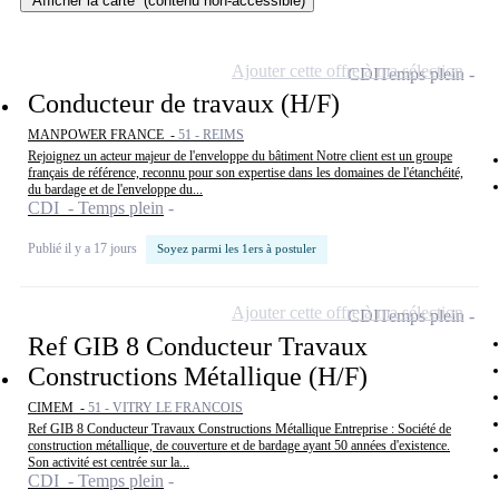
Afficher la carte
(contenu non-accessible)
Ajouter cette offre à ma sélection
CDI
Temps plein
Conducteur de travaux (H/F)
MANPOWER FRANCE -
51 - REIMS
Rejoignez un acteur majeur de l'enveloppe du bâtiment Notre client est un groupe
français de référence, reconnu pour son expertise dans les domaines de l'étanchéité,
du bardage et de l'enveloppe du...
CDI - Temps plein
Publié il y a 17 jours
Soyez parmi les 1ers à postuler
Ajouter cette offre à ma sélection
CDI
Temps plein
Ref GIB 8 Conducteur Travaux
Constructions Métallique (H/F)
CIMEM -
51 - VITRY LE FRANCOIS
Ref GIB 8 Conducteur Travaux Constructions Métallique Entreprise : Société de
construction métallique, de couverture et de bardage ayant 50 années d'existence.
Son activité est centrée sur la...
CDI - Temps plein