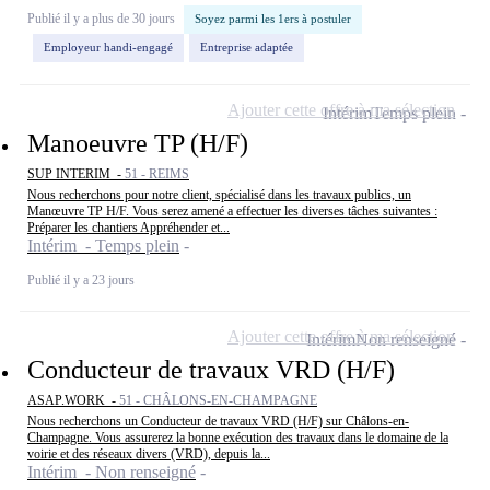
Publié il y a plus de 30 jours
Soyez parmi les 1ers à postuler
Employeur handi-engagé
Entreprise adaptée
Ajouter cette offre à ma sélection
Intérim
Temps plein
Manoeuvre TP (H/F)
SUP INTERIM -
51 - REIMS
Nous recherchons pour notre client, spécialisé dans les travaux publics, un
Manœuvre TP H/F. Vous serez amené a effectuer les diverses tâches suivantes :
Préparer les chantiers Appréhender et...
Intérim - Temps plein
Publié il y a 23 jours
Ajouter cette offre à ma sélection
Intérim
Non renseigné
Conducteur de travaux VRD (H/F)
ASAP.WORK -
51 - CHÂLONS-EN-CHAMPAGNE
Nous recherchons un Conducteur de travaux VRD (H/F) sur Châlons-en-
Champagne. Vous assurerez la bonne exécution des travaux dans le domaine de la
voirie et des réseaux divers (VRD), depuis la...
Intérim - Non renseigné