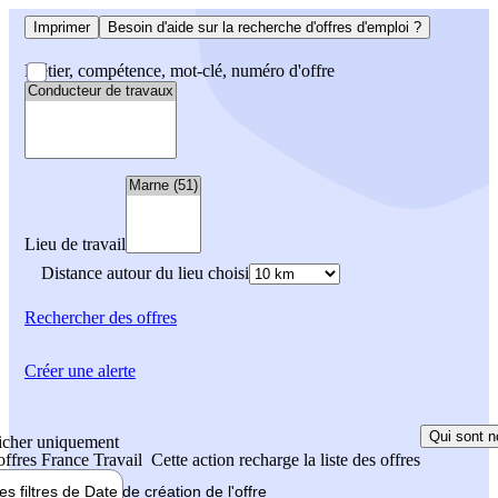
Imprimer
Besoin d'aide sur la recherche d'offres d'emploi ?
Métier, compétence, mot-clé, numéro d'offre
Lieu de travail
Distance autour du lieu choisi
Rechercher
des offres
Créer une alerte
Qui sont n
icher uniquement
 offres France Travail
Cette action recharge la liste des offres
les filtres de
Date de création
de l'offre