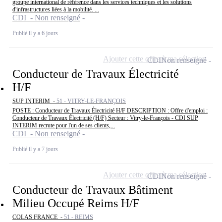
groupe international de référence dans les services techniques et les solutions
d'infrastructures liées à la mobilité. ...
CDI - Non renseigné
Publié il y a 6 jours
Ajouter cette offre à ma sélection
CDI
Non renseigné
Conducteur de Travaux Électricité
H/F
SUP INTERIM -
51 - VITRY-LE-FRANÇOIS
POSTE : Conducteur de Travaux Électricité H/F DESCRIPTION : Offre d'emploi :
Conducteur de Travaux Électricité (H/F) Secteur : Vitry-le-François - CDI SUP
INTERIM recrute pour l'un de ses clients,...
CDI - Non renseigné
Publié il y a 7 jours
Ajouter cette offre à ma sélection
CDI
Non renseigné
Conducteur de Travaux Bâtiment
Milieu Occupé Reims H/F
COLAS FRANCE -
51 - REIMS