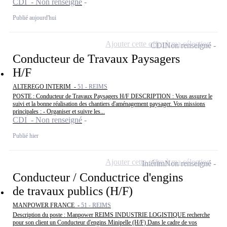
CDI - Non renseigné
Publié aujourd'hui
Ajouter cette offre à ma sélection
CDI
Non renseigné
Conducteur de Travaux Paysagers
H/F
ALTEREGO INTERIM -
51 - REIMS
POSTE : Conducteur de Travaux Paysagers H/F DESCRIPTION : Vous assurez le
suivi et la bonne réalisation des chantiers d'aménagement paysager. Vos missions
principales : - Organiser et suivre les...
CDI - Non renseigné
Publié hier
Ajouter cette offre à ma sélection
Intérim
Non renseigné
Conducteur / Conductrice d'engins
de travaux publics (H/F)
MANPOWER FRANCE -
51 - REIMS
Description du poste : Manpower REIMS INDUSTRIE LOGISTIQUE recherche
pour son client un Conducteur d'engins Minipelle (H/F) Dans le cadre de vos