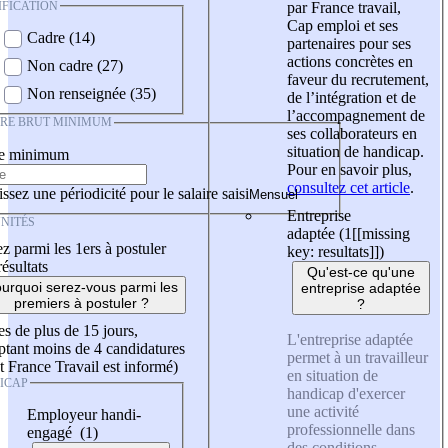
IFICATION
par France travail,
Cap emploi et ses
Cadre (14)
partenaires pour ses
actions concrètes en
Non cadre (27)
faveur du recrutement,
Non renseignée (35)
de l’intégration et de
l’accompagnement de
IRE BRUT MINIMUM
ses collaborateurs en
situation de handicap.
re minimum
Pour en savoir plus,
consultez cet article
.
ssez une périodicité pour le salaire saisi
Entreprise
NITÉS
adaptée (1
[[missing
z parmi les 1ers à postuler
key: resultats]]
)
résultats
Qu'est-ce qu'une
urquoi serez-vous parmi les
entreprise adaptée
premiers à postuler ?
?
es de plus de 15 jours,
L'entreprise adaptée
tant moins de 4 candidatures
permet à un travailleur
t France Travail est informé)
en situation de
ICAP
handicap d'exercer
une activité
Employeur handi-
professionnelle dans
engagé (1)
des conditions