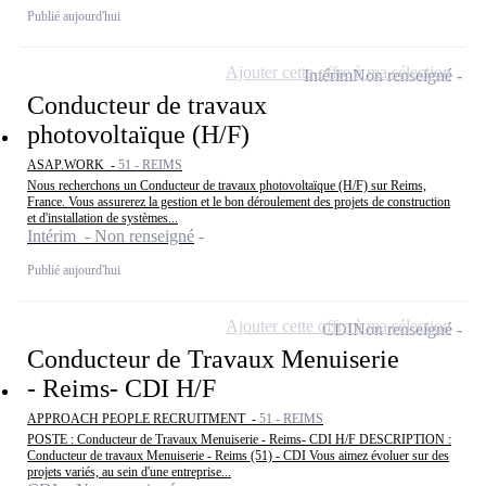
Publié aujourd'hui
Ajouter cette offre à ma sélection
Intérim
Non renseigné
Conducteur de travaux
photovoltaïque (H/F)
ASAP.WORK -
51 - REIMS
Nous recherchons un Conducteur de travaux photovoltaïque (H/F) sur Reims,
France. Vous assurerez la gestion et le bon déroulement des projets de construction
et d'installation de systèmes...
Intérim - Non renseigné
Publié aujourd'hui
Ajouter cette offre à ma sélection
CDI
Non renseigné
Conducteur de Travaux Menuiserie
- Reims- CDI H/F
APPROACH PEOPLE RECRUITMENT -
51 - REIMS
POSTE : Conducteur de Travaux Menuiserie - Reims- CDI H/F DESCRIPTION :
Conducteur de travaux Menuiserie - Reims (51) - CDI Vous aimez évoluer sur des
projets variés, au sein d'une entreprise...