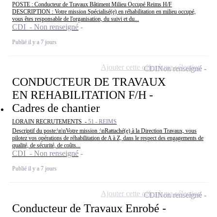
POSTE : Conducteur de Travaux Bâtiment Milieu Occupé Reims H/F
DESCRIPTION : Votre mission Spécialisé(e) en réhabilitation en milieu occupé,
vous êtes responsable de l'organisation, du suivi et du...
CDI - Non renseigné
Publié il y a 7 jours
Ajouter cette offre à ma sélection
CDI
Non renseigné
CONDUCTEUR DE TRAVAUX
EN REHABILITATION F/H -
Cadres de chantier
LORAIN RECRUTEMENTS -
51 - REIMS
Descriptif du poste:\n\nVotre mission :\nRattaché(e) à la Direction Travaux, vous
pilotez vos opérations de réhabilitation de A à Z, dans le respect des engagements de
qualité, de sécurité, de coûts...
CDI - Non renseigné
Publié il y a 7 jours
Ajouter cette offre à ma sélection
CDI
Non renseigné
Conducteur de Travaux Enrobé -