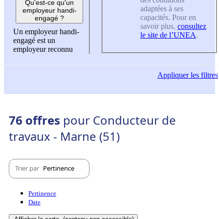
Qu'est-ce qu'un
adaptées à ses
employeur handi-
capacités. Pour en
engagé ?
savoir plus,
consultez
Un employeur handi-
le site de l’UNEA
.
engagé est un
employeur reconnu
Appliquer
les filtres
76 offres
pour Conducteur de
travaux - Marne (51)
Trier par
Pertinence
Pertinence
Date