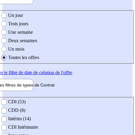
e création de l'offre
Un jour
Trois jours
Une semaine
Deux semaines
Un mois
Toutes les offres
er
le filtre de date de création de l'offre
les filtres de types de
Contrat
de contrat
CDI (53)
CDD (8)
Intérim (14)
CDI Intérimaire