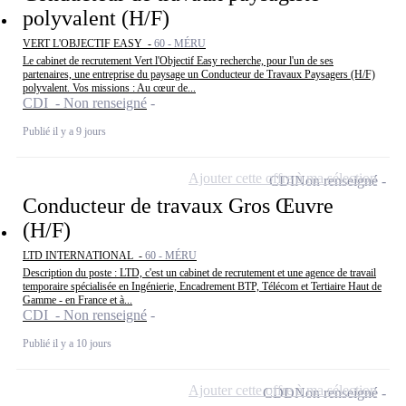
polyvalent (H/F)
VERT L'OBJECTIF EASY -
60 - MÉRU
Le cabinet de recrutement Vert l'Objectif Easy recherche, pour l'un de ses
partenaires, une entreprise du paysage un Conducteur de Travaux Paysagers (H/F)
polyvalent. Vos missions : Au cœur de...
CDI - Non renseigné
Publié il y a 9 jours
Ajouter cette offre à ma sélection
CDI
Non renseigné
Conducteur de travaux Gros Œuvre
(H/F)
LTD INTERNATIONAL -
60 - MÉRU
Description du poste : LTD, c'est un cabinet de recrutement et une agence de travail
temporaire spécialisée en Ingénierie, Encadrement BTP, Télécom et Tertiaire Haut de
Gamme - en France et à...
CDI - Non renseigné
Publié il y a 10 jours
Ajouter cette offre à ma sélection
CDD
Non renseigné