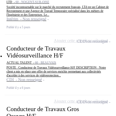
LTD -
60 - NOGENT-SUR-OISE
Société incontournable sur le marché du recrutement français, LTd est un Cabinet de
Recrutement et une Agence de Travail Temporaire spécialisé dans les métiers de
l'Ingénierie et des Entreprises. Le...
Intérim - Non renseigné
Publié il y a 5 jours
Ajouter cette offre à ma sélection
CDI
Non renseigné
Conducteur de Travaux
Vidéosurveillance H/F
ACTUAL TALENT -
60 - BEAUVAIS
POSTE : Conducteur de Travaux Vidéosurveillance H/F DESCRIPTION : Notre
client a mis en place une offre de services enrichis permettant aux collectivités
d'accéder à des services de vidéoprotection...
CDI - Non renseigné
Publié il y a 6 jours
Ajouter cette offre à ma sélection
CDI
Non renseigné
Conducteur de Travaux Gros