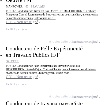
Oeuvre H/F
MANPOWER -
60 - BEAUVAIS
POSTE : Conducteur de Travaux Gros Oeuvre H/F DESCRIPTION : Le cabinet
Manpower Conseil Recrutement de Beauvais recrute pour son client, une entreprise
de construction reconnue, intervenant sur : ...
CDI - Non renseigné
Publié il y a 6 jours
Ajouter cette offre à ma sélection
CDI
Non renseigné
Conducteur de Pelle Expérimenté
en Travaux Publics H/F
60 - CREIL
POSTE : Conducteur de Pelle Expérimenté en Travaux Publics H/F
DESCRIPTION : Rattaché(e) au Chef de Chantier, vous intervenez sur différents
chantiers de travaux routiers, d'aménagement urbain et de...
CDI - Non renseigné
Publié il y a 6 jours
Ajouter cette offre à ma sélection
CDI
Non renseigné
Conducteur de travaux paysagiste