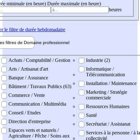
ée minimale (en heure)
Durée maximale (en heure)
heures
er
le filtre de durée hebdomadaire
les filtres de
Domaine pro
fessionnel
ne professionel
Achats / Comptabilité / Gestion
Industrie (2)
Arts / Artisanat d'art
Informatique /
Télécommunication
Banque / Assurance
Installation / Maintenance
Bâtiment / Travaux Publics (63)
Marketing / Stratégie
Commerce / Vente
commerciale
Communication / Multimédia
Ressources Humaines
Conseil / Etudes
Santé
Direction d'entreprise
Secrétariat / Assistanat
Espaces verts et naturels /
Services à la personne / à l
Agriculture / Pêche / Soins aux
collectivité