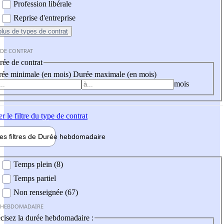
Profession libérale
Reprise d'entreprise
plus
de types de contrat
 DE CONTRAT
ée de contrat
ée minimale (en mois)
Durée maximale (en mois)
mois
er
le filtre du type de contrat
les filtres de
Durée hebdo
madaire
 hebdomadaire
Temps plein (8)
Temps partiel
Non renseignée (67)
 HEBDOMADAIRE
cisez la durée hebdomadaire :