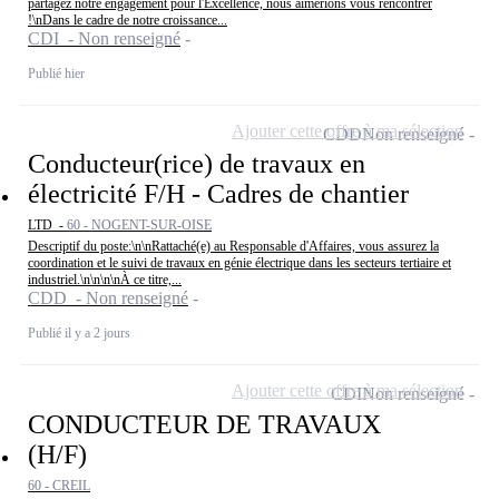
partagez notre engagement pour l'Excellence, nous aimerions vous rencontrer
!\nDans le cadre de notre croissance...
CDI - Non renseigné
Publié hier
Ajouter cette offre à ma sélection
CDD
Non renseigné
Conducteur(rice) de travaux en
électricité F/H - Cadres de chantier
LTD -
60 - NOGENT-SUR-OISE
Descriptif du poste:\n\nRattaché(e) au Responsable d'Affaires, vous assurez la
coordination et le suivi de travaux en génie électrique dans les secteurs tertiaire et
industriel.\n\n\n\nÀ ce titre,...
CDD - Non renseigné
Publié il y a 2 jours
Ajouter cette offre à ma sélection
CDI
Non renseigné
CONDUCTEUR DE TRAVAUX
(H/F)
60 - CREIL