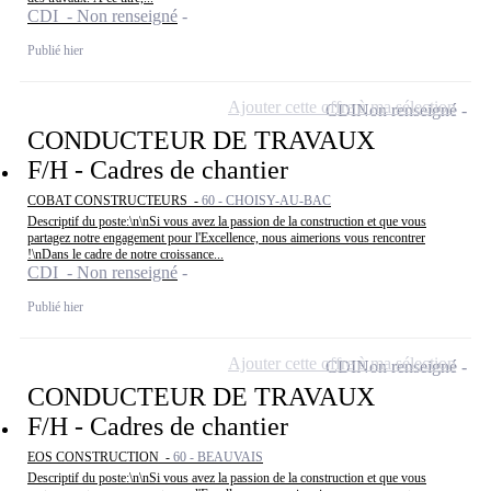
CDI - Non renseigné
Publié hier
Ajouter cette offre à ma sélection
CDI
Non renseigné
CONDUCTEUR DE TRAVAUX
F/H - Cadres de chantier
COBAT CONSTRUCTEURS -
60 - CHOISY-AU-BAC
Descriptif du poste:\n\nSi vous avez la passion de la construction et que vous
partagez notre engagement pour l'Excellence, nous aimerions vous rencontrer
!\nDans le cadre de notre croissance...
CDI - Non renseigné
Publié hier
Ajouter cette offre à ma sélection
CDI
Non renseigné
CONDUCTEUR DE TRAVAUX
F/H - Cadres de chantier
EOS CONSTRUCTION -
60 - BEAUVAIS
Descriptif du poste:\n\nSi vous avez la passion de la construction et que vous