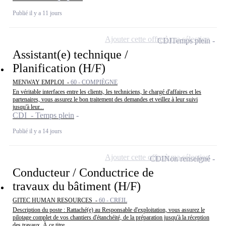
Publié il y a 11 jours
Ajouter cette offre à ma sélection
CDI
Temps plein
Assistant(e) technique /
Planification (H/F)
MENWAY EMPLOI -
60 - COMPIÈGNE
En véritable interfaces entre les clients, les techniciens, le chargé d'affaires et les
partenaires, vous assurez le bon traitement des demandes et veillez à leur suivi
jusqu'à leur...
CDI - Temps plein
Publié il y a 14 jours
Ajouter cette offre à ma sélection
CDI
Non renseigné
Conducteur / Conductrice de
travaux du bâtiment (H/F)
GITEC HUMAN RESOURCES -
60 - CREIL
Description du poste : Rattaché(e) au Responsable d'exploitation, vous assurez le
pilotage complet de vos chantiers d'étanchéité, de la préparation jusqu'à la réception
des travaux. À ce titre,...