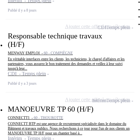
Intérim - Temps plein
Publié il y a 8 jours
Ajouter cette offre à ma sélection
CDI
Temps plein
Responsable technique travaux
(H/F)
MENWAY EMPLOI -
60 - COMPIÈGNE
En véritable interfaces entre les clients, les techniciens, le chargé d'affaires et les
partenaires, vous assurez le bon traitement des demandes et veillez à leur suivi
jusqu'à leur...
CDI - Temps plein
Publié il y a 3 jours
Ajouter cette offre à ma sélection
Intérim
Temps plein
MANOEUVRE TP 60 (H/F)
CONNECTT1 -
60 - THOUROTTE
CONNECTT BTP est une agence de recrutement spécialisée dans le domaine du
Bâtiment et travaux publics. Nous recherchons à ce jour pour l'un de nos clients un
MANOEUVRE TP H/F pour un chantier basé à...
Intérim - Temps plein