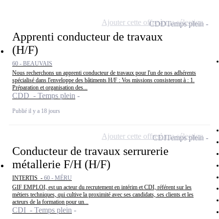
Ajouter cette offre à ma sélection
CDD
Temps plein
Apprenti conducteur de travaux
(H/F)
60 - BEAUVAIS
Nous recherchons un apprenti conducteur de travaux pour l'un de nos adhérents
spécialisé dans l'enveloppe des bâtiments H/F : Vos missions consisteront à : 1.
Préparation et organisation des...
CDD - Temps plein
Publié il y a 18 jours
Ajouter cette offre à ma sélection
CDI
Temps plein
Conducteur de travaux serrurerie
métallerie F/H (H/F)
INTERTIS -
60 - MÉRU
GIF EMPLOI, est un acteur du recrutement en intérim et CDI, référent sur les
métiers techniques, qui cultive la proximité avec ses candidats, ses clients et les
acteurs de la formation pour un...
CDI - Temps plein