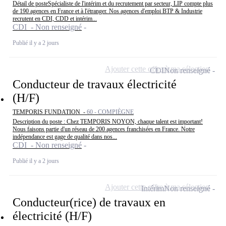
Détail de posteSpécialiste de l'intérim et du recrutement par secteur, LIP compte plus
de 190 agences en France et à l'étranger. Nos agences d'emploi BTP & Industrie
recrutent en CDI, CDD et intérim...
CDI - Non renseigné
Publié il y a 2 jours
Ajouter cette offre à ma sélection
CDI
Non renseigné
Conducteur de travaux électricité
(H/F)
TEMPORIS FUNDATION -
60 - COMPIÈGNE
Description du poste : Chez TEMPORIS NOYON, chaque talent est important!
Nous faisons partie d'un réseau de 200 agences franchisées en France. Notre
indépendance est gage de qualité dans nos...
CDI - Non renseigné
Publié il y a 2 jours
Ajouter cette offre à ma sélection
Intérim
Non renseigné
Conducteur(rice) de travaux en
électricité (H/F)