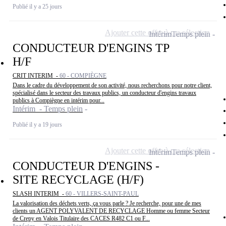
Publié il y a 25 jours
Ajouter cette offre à ma sélection
Intérim
Temps plein
CONDUCTEUR D'ENGINS TP
H/F
CRIT INTERIM -
60 - COMPIÈGNE
Dans le cadre du développement de son activité, nous recherchons pour notre client,
spécialisé dans le secteur des travaux publics, un conducteur d'engins travaux
publics à Compiègne en intérim pour...
Intérim - Temps plein
Publié il y a 19 jours
Ajouter cette offre à ma sélection
Intérim
Temps plein
CONDUCTEUR D'ENGINS -
SITE RECYCLAGE (H/F)
SLASH INTERIM -
60 - VILLERS-SAINT-PAUL
La valorisation des déchets verts, ça vous parle ? Je recherche, pour une de mes
clients un AGENT POLYVALENT DE RECYCLAGE Homme ou femme Secteur
de Crepy en Valois Titulaire des CACES R482 C1 ou F...