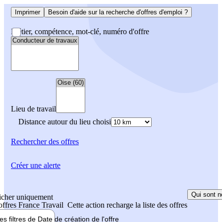
Imprimer
Besoin d'aide sur la recherche d'offres d'emploi ?
Métier, compétence, mot-clé, numéro d'offre
Lieu de travail
Distance autour du lieu choisi
Rechercher
des offres
Créer une alerte
Qui sont n
icher uniquement
 offres France Travail
Cette action recharge la liste des offres
les filtres de
Date de création
de l'offre