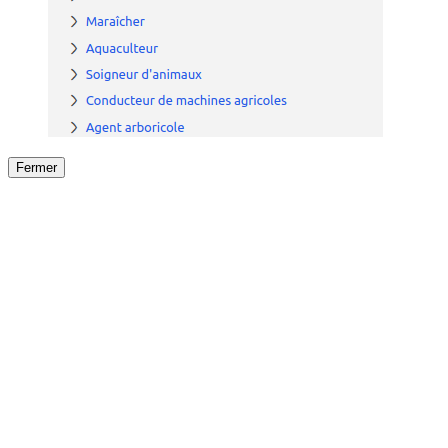
Fermer
Fermer
le détail de l'offre
/
Offre
sur
Offre précéden