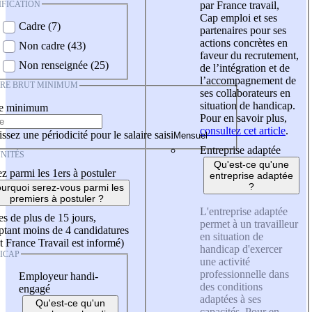
IFICATION
par France travail,
Cap emploi et ses
Cadre (7)
partenaires pour ses
actions concrètes en
Non cadre (43)
faveur du recrutement,
Non renseignée (25)
de l’intégration et de
l’accompagnement de
IRE BRUT MINIMUM
ses collaborateurs en
situation de handicap.
re minimum
Pour en savoir plus,
consultez cet article
.
ssez une périodicité pour le salaire saisi
Entreprise adaptée
NITÉS
Qu'est-ce qu'une
z parmi les 1ers à postuler
entreprise adaptée
?
urquoi serez-vous parmi les
premiers à postuler ?
L'entreprise adaptée
es de plus de 15 jours,
permet à un travailleur
tant moins de 4 candidatures
en situation de
t France Travail est informé)
handicap d'exercer
ICAP
une activité
professionnelle dans
Employeur handi-
des conditions
engagé
adaptées à ses
Qu'est-ce qu'un
capacités. Pour en