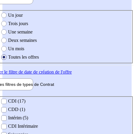
e création de l'offre
Un jour
Trois jours
Une semaine
Deux semaines
Un mois
Toutes les offres
er
le filtre de date de création de l'offre
les filtres de types de
Contrat
de contrat
CDI (17)
CDD (1)
Intérim (5)
CDI Intérimaire