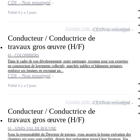
CDI - Non renseigné
Publié il y a 3 jours
Ajouter cette offre à ma sélection
CDI
Non renseigné
Conducteur / Conductrice de
travaux gros œuvre (H/F)
61 - COLOMBIERS
Dans le cadre de son développement, notre partenaire, reconnu pour son expertise
en construction de logements collectifs, marchés publics et bâtiments tertiaires,
renforce ses équipes en recrutant un...
CDI - Non renseigné
Publié il y a 3 jours
Ajouter cette offre à ma sélection
CDI
Non renseigné
Conducteur / Conductrice de
travaux gros œuvre (H/F)
61 - ATHIS-VAL DE ROUVRE
Sous la responsabilité du Directeur de travaux, vous assurez la bonne exécution des
chantiers qui vous sont confiés, depuis leur préparation jusqu'à leur livraison. Vos