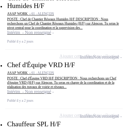
Humides H/F
ASAP WORK -
61 - ALENÇON
POSTE : Chef de Chantier Réseaux Humides H/F DESCRIPTION : Nous
recherchons un Chef de Chantier Réseaux Humides (H/F) sur Alençon. Tu seras le
pivot central pour la coordination et la supervision des...
Intérim - Non renseigné
Publié il y a 2 jours
Ajouter cette offre à ma sélection
Intérim
Non renseigné
Chef d'Équipe VRD H/F
ASAP WORK -
61 - ALENÇON
POSTE : Chef d'Équipe VRD H/F DESCRIPTION : Nous recherchons un Chef
d'équipe VRD (H/F) sur Alençon. Tu seras en charge de la coordination et de la
réalisation des travaux de voirie et réseaux...
Intérim - Non renseigné
Publié il y a 2 jours
Ajouter cette offre à ma sélection
Intérim
Non renseigné
Chauffeur SPL H/F