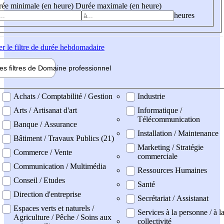
ée minimale (en heure)
Durée maximale (en heure)
heures
er
le filtre de durée hebdomadaire
les filtres de
Domaine pro
fessionnel
ne professionel
Achats / Comptabilité / Gestion
Industrie
Arts / Artisanat d'art
Informatique /
Télécommunication
Banque / Assurance
Installation / Maintenance
Bâtiment / Travaux Publics (21)
Marketing / Stratégie
Commerce / Vente
commerciale
Communication / Multimédia
Ressources Humaines
Conseil / Etudes
Santé
Direction d'entreprise
Secrétariat / Assistanat
Espaces verts et naturels /
Services à la personne / à l
Agriculture / Pêche / Soins aux
collectivité