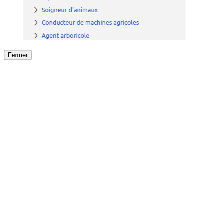
Fermer
Fermer
le détail de l'offre
/
Offre
sur
Offre précéden