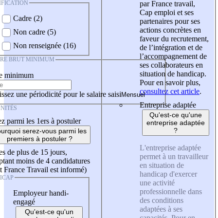
IFICATION
par France travail,
Cap emploi et ses
Cadre (2)
partenaires pour ses
actions concrètes en
Non cadre (5)
faveur du recrutement,
Non renseignée (16)
de l’intégration et de
l’accompagnement de
IRE BRUT MINIMUM
ses collaborateurs en
situation de handicap.
re minimum
Pour en savoir plus,
consultez cet article
.
ssez une périodicité pour le salaire saisi
Entreprise adaptée
NITÉS
Qu'est-ce qu'une
z parmi les 1ers à postuler
entreprise adaptée
?
urquoi serez-vous parmi les
premiers à postuler ?
L'entreprise adaptée
es de plus de 15 jours,
permet à un travailleur
tant moins de 4 candidatures
en situation de
t France Travail est informé)
handicap d'exercer
ICAP
une activité
professionnelle dans
Employeur handi-
des conditions
engagé
adaptées à ses
Qu'est-ce qu'un
capacités. Pour en