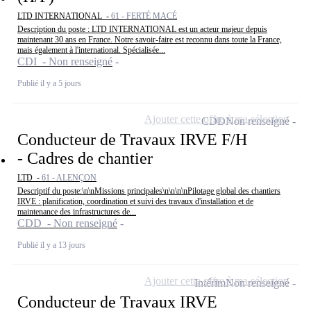
LTD INTERNATIONAL -
61 - FERTÉ MACÉ
Description du poste : LTD INTERNATIONAL est un acteur majeur depuis
maintenant 30 ans en France. Notre savoir-faire est reconnu dans toute la France,
mais également à l'international. Spécialisée...
CDI - Non renseigné
Publié il y a 5 jours
Ajouter cette offre à ma sélection
CDD
Non renseigné
Conducteur de Travaux IRVE F/H
- Cadres de chantier
LTD -
61 - ALENÇON
Descriptif du poste:\n\nMissions principales\n\n\n\nPilotage global des chantiers
IRVE : planification, coordination et suivi des travaux d'installation et de
maintenance des infrastructures de...
CDD - Non renseigné
Publié il y a 13 jours
Ajouter cette offre à ma sélection
Intérim
Non renseigné
Conducteur de Travaux IRVE