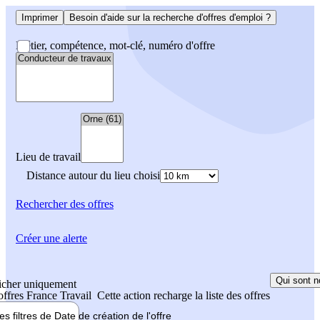
Imprimer
Besoin d'aide sur la recherche d'offres d'emploi ?
Métier, compétence, mot-clé, numéro d'offre
Lieu de travail
Distance autour du lieu choisi
Rechercher
des offres
Créer une alerte
Qui sont n
icher uniquement
 offres France Travail
Cette action recharge la liste des offres
les filtres de
Date de création
de l'offre