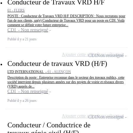
Conducteur de Travaux VRD H/F
61 - FLERS
POSTE : Conducteur de Travaux VRD H/F DESCRIPTION : Nous recrutons pour
l'un de nos clients, un(e) Conducteur de Travaux VRD pour un poste en CDI. Voilà
comment se définit votre future entreprise...
CDI - Non renseigné
Publié il y a 21 jours
Ajouter cette offre à ma sélection
CDI
Non renseigné
Conducteur de travaux VRD (H/F)
LTD INTERNATIONAL -
61 - ALENÇON
Description du poste : Entreprise reconnue dans le secteur des travaux publics, cette
société intervient depuis plusieurs années sur des projets de voirie et réseaux divers
(VRD) auprès de...
CDI - Non renseigné
Publié il y a 26 jours
Ajouter cette offre à ma sélection
CDI
Non renseigné
Conducteur / Conductrice de