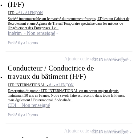
(H/F)
LTD -
61 - ALENÇON
Société incontournable sur le marché du recrutement français, LTd est un Cabinet de
Recrutement et une Agence de Travail Temporaire spécialisé dans les métiers de
l'Ingénierie et des Entreprises. Le...
Intérim - Non renseigné
Publié il y a 14 jours
Ajouter cette offre à ma sélection
CDI
Non renseigné
Conducteur / Conductrice de
travaux du bâtiment (H/F)
LTD INTERNATIONAL -
61 - ALENÇON
Description du poste : LTD INTERNATIONAL est un acteur majeur depuis
maintenant 30 ans en France. Notre savoir-faire est reconnu dans toute la France,
mais également à l'international. Spécialisée...
CDI - Non renseigné
Publié il y a 19 jours
Ajouter cette offre à ma sélection
CDI
Non renseigné