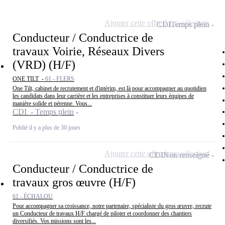
Ajouter cette offre à ma sélection
CDI
Temps plein
Conducteur / Conductrice de
travaux Voirie, Réseaux Divers
(VRD) (H/F)
ONE TILT -
61 - FLERS
One Tilt, cabinet de recrutement et d'intérim, est là pour accompagner au quotidien
les candidats dans leur carrière et les entreprises à constituer leurs équipes de
manière solide et pérenne. Vous...
CDI - Temps plein
Publié il y a plus de 30 jours
Ajouter cette offre à ma sélection
CDI
Non renseigné
Conducteur / Conductrice de
travaux gros œuvre (H/F)
61 - ÉCHALOU
Pour accompagner sa croissance, notre partenaire, spécialiste du gros œuvre, recrute
un Conducteur de travaux H/F chargé de piloter et coordonner des chantiers
diversifiés. Vos missions sont les...