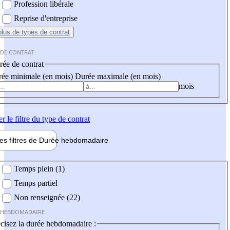
Profession libérale
Reprise d'entreprise
plus
de types de contrat
 DE CONTRAT
ée de contrat
ée minimale (en mois)
Durée maximale (en mois)
mois
er
le filtre du type de contrat
les filtres de
Durée hebdo
madaire
 hebdomadaire
Temps plein (1)
Temps partiel
Non renseignée (22)
 HEBDOMADAIRE
cisez la durée hebdomadaire :