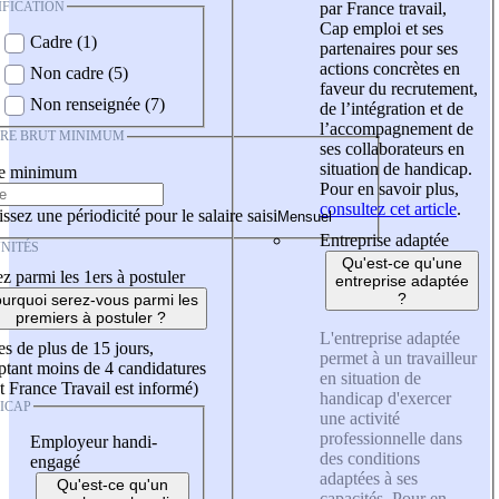
IFICATION
par France travail,
Cap emploi et ses
Cadre (1)
partenaires pour ses
actions concrètes en
Non cadre (5)
faveur du recrutement,
Non renseignée (7)
de l’intégration et de
l’accompagnement de
IRE BRUT MINIMUM
ses collaborateurs en
situation de handicap.
re minimum
Pour en savoir plus,
consultez cet article
.
ssez une périodicité pour le salaire saisi
Entreprise adaptée
NITÉS
Qu'est-ce qu'une
z parmi les 1ers à postuler
entreprise adaptée
?
urquoi serez-vous parmi les
premiers à postuler ?
L'entreprise adaptée
es de plus de 15 jours,
permet à un travailleur
tant moins de 4 candidatures
en situation de
t France Travail est informé)
handicap d'exercer
ICAP
une activité
professionnelle dans
Employeur handi-
des conditions
engagé
adaptées à ses
Qu'est-ce qu'un
capacités. Pour en