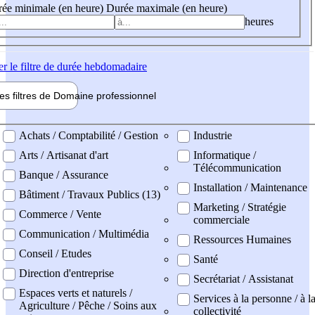
ée minimale (en heure)
Durée maximale (en heure)
heures
er
le filtre de durée hebdomadaire
les filtres de
Domaine pro
fessionnel
ne professionel
Achats / Comptabilité / Gestion
Industrie
Arts / Artisanat d'art
Informatique /
Télécommunication
Banque / Assurance
Installation / Maintenance
Bâtiment / Travaux Publics (13)
Marketing / Stratégie
Commerce / Vente
commerciale
Communication / Multimédia
Ressources Humaines
Conseil / Etudes
Santé
Direction d'entreprise
Secrétariat / Assistanat
Espaces verts et naturels /
Services à la personne / à l
Agriculture / Pêche / Soins aux
collectivité