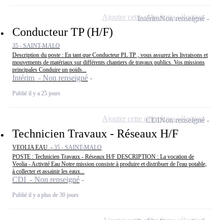
Ajouter cette offre à ma sélection
Intérim
Non renseigné
Conducteur TP (H/F)
35 - SAINT-MALO
Description du poste : En tant que Conducteur PL TP , vous assurez les livraisons et
mouvements de matériaux sur différents chantiers de travaux publics. Vos missions
principales Conduire un poids...
Intérim - Non renseigné
Publié il y a 25 jours
Ajouter cette offre à ma sélection
CDI
Non renseigné
Technicien Travaux - Réseaux H/F
VEOLIA EAU -
35 - SAINT-MALO
POSTE : Technicien Travaux - Réseaux H/F DESCRIPTION : La vocation de
Veolia - Activité Eau Notre mission consiste à produire et distribuer de l'eau potable,
à collecter et assainir les eaux...
CDI - Non renseigné
Publié il y a plus de 30 jours