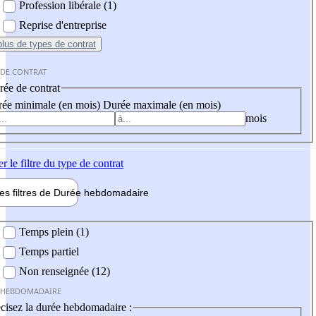
Profession libérale (1)
Reprise d'entreprise
plus
de types de contrat
 DE CONTRAT
ée de contrat
ée minimale (en mois)
Durée maximale (en mois)
mois
er
le filtre du type de contrat
les filtres de
Durée hebdo
madaire
 hebdomadaire
Temps plein (1)
Temps partiel
Non renseignée (12)
 HEBDOMADAIRE
cisez la durée hebdomadaire :