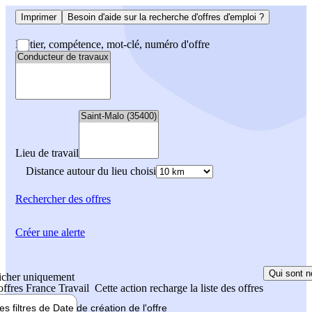
Imprimer
Besoin d'aide sur la recherche d'offres d'emploi ?
Métier, compétence, mot-clé, numéro d'offre
Lieu de travail
Distance autour du lieu choisi
Rechercher
des offres
Créer une alerte
Qui sont n
icher uniquement
 offres France Travail
Cette action recharge la liste des offres
les filtres de
Date de création
de l'offre