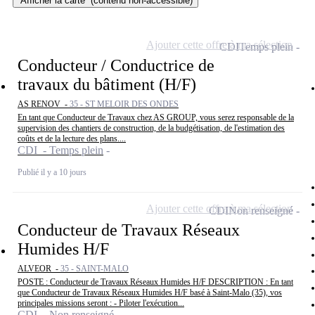
Afficher la carte
(contenu non-accessible)
Ajouter cette offre à ma sélection
CDI
Temps plein
Conducteur / Conductrice de
travaux du bâtiment (H/F)
AS RENOV -
35 - ST MELOIR DES ONDES
En tant que Conducteur de Travaux chez AS GROUP, vous serez responsable de la
supervision des chantiers de construction, de la budgétisation, de l'estimation des
coûts et de la lecture des plans....
CDI - Temps plein
Publié il y a 10 jours
Ajouter cette offre à ma sélection
CDI
Non renseigné
Conducteur de Travaux Réseaux
Humides H/F
ALVEOR -
35 - SAINT-MALO
POSTE : Conducteur de Travaux Réseaux Humides H/F DESCRIPTION : En tant
que Conducteur de Travaux Réseaux Humides H/F basé à Saint-Malo (35), vos
principales missions seront : - Piloter l'exécution...
CDI - Non renseigné