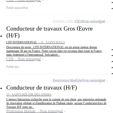
Publié aujourd'hui
Ajouter cette offre à ma sélection
CDI
Non renseigné
Conducteur de travaux Gros Œuvre
(H/F)
LTD INTERNATIONAL -
35 - SAINT-MALO
Description du poste : LTD INTERNATIONAL est un acteur majeur depuis
maintenant 30 ans en France. Notre savoir-faire est reconnu dans toute la France,
mais également à l'international. Spécialisée...
CDI - Non renseigné
Publié hier
Ajouter cette offre à ma sélection
Profession libérale
Non renseigné
Conducteur de travaux (H/F)
35 - SAINT-MÉLOIR-DES-ONDES
L'agence Interaction recherche pour le compte de son client, une entreprise artisanale
de rénovation globale et d'amélioration de l'habitat située, un/une Conducteur/trice de
Travaux H/F pour un...
Profession libérale - Non renseigné