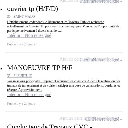
Ajouter cette offre à ma sélection
Intérim
Non renseigné
ouvrier tp (H/F/D)
35 - SAINT-MALO
L'établissement leader dans le Bâtiment et les Travaux Publics recherche
actuellement un Ouvrier TP pour renforcer ses équipes. Vous aurez l'opportunité de
participer activement à divers chantiers...
Intérim - Non renseigné
Publié il y a 23 jours
Ajouter cette offre à ma sélection
Intérim
Non renseigné
MANOEUVRE TP H/F
35 - PLEURTUIT
Vos missions principales:Préparer et sécuriser les chantiers.Aider à la réalisation des
travaux de terrassement et de voirie.Participer à la pose de canalisations, bordures et
réseaux.Approvisionner...
Intérim - Non renseigné
Publié il y a 23 jours
Ajouter cette offre à ma sélection
CDI
Non renseigné
Conducteur de Travaux CVC -