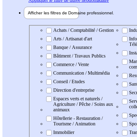
Appliquer
le filtre de durée hebdomadaire
Afficher les filtres de
Domaine pro
fessionnel
Domaine professionel
Achats / Comptabilité / Gestion
Indu
Arts / Artisanat d'art
Info
Tél
Banque / Assurance
Inst
Bâtiment / Travaux Publics
Mark
Commerce / Vente
com
Communication / Multimédia
Res
Conseil / Etudes
San
Direction d'entreprise
Secr
Espaces verts et naturels /
Serv
Agriculture / Pêche / Soins aux
coll
animaux
Spe
Hôtellerie - Restauration /
Tourisme / Animation
Spo
Immobilier
Tran