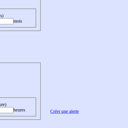
s)
mois
ure)
heures
Créer une alerte