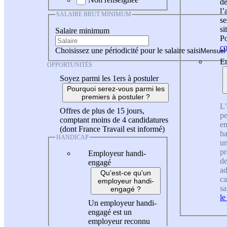
de
l
SALAIRE BRUT MINIMUM
se
si
Salaire minimum
Po
co
Choisissez une périodicité pour le salaire saisi
En
OPPORTUNITÉS
Soyez parmi les 1ers à postuler
Pourquoi serez-vous parmi les
premiers à postuler ?
L'
Offres de plus de 15 jours,
pe
comptant moins de 4 candidatures
en
(dont France Travail est informé)
ha
HANDICAP
un
pr
Employeur handi-
de
engagé
ad
Qu'est-ce qu'un
ca
employeur handi-
sa
engagé ?
le
Un employeur handi-
engagé est un
employeur reconnu