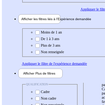
Appliquer
le fil
Afficher les filtres liés à l'
Expérience
demandée
Expérience demandée
Moins de 1 an
De 1 à 3 ans
Plus de 3 ans
Non renseignée
Appliquer
le filtre de l'expérience demandée
Afficher
Plus de
filtres
QUALIFICATION
pa
Ca
Cadre
pa
ac
Non cadre
fa
Non renseignée