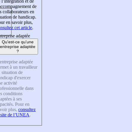
 l’intégration et de
’accompagnement de
s collaborateurs en
tuation de handicap.
ur en savoir plus,
nsultez cet article
.
treprise adaptée
Qu'est-ce qu'une
entreprise adaptée
?
entreprise adaptée
rmet à un travailleur
 situation de
ndicap d'exercer
e activité
ofessionnelle dans
s conditions
aptées à ses
pacités. Pour en
voir plus,
consultez
 site de l’UNEA
.