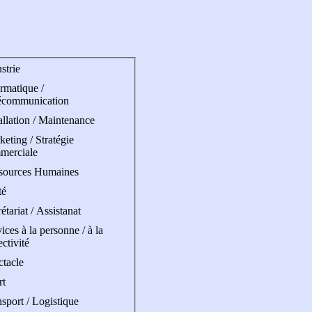
strie
rmatique /
écommunication
allation / Maintenance
eting / Stratégie
merciale
sources Humaines
té
étariat / Assistanat
ices à la personne / à la
ectivité
ctacle
rt
sport / Logistique