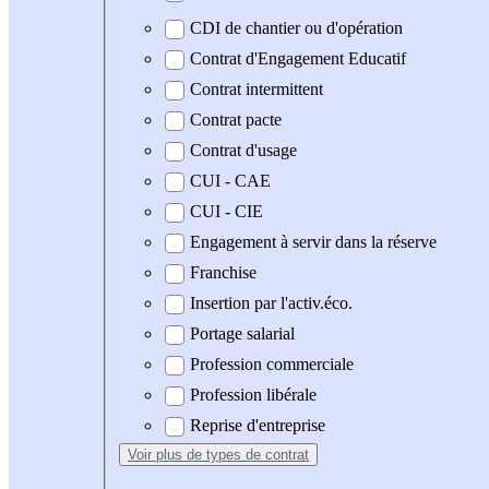
CDI de chantier ou d'opération
Contrat d'Engagement Educatif
Contrat intermittent
Contrat pacte
Contrat d'usage
CUI - CAE
CUI - CIE
Engagement à servir dans la réserve
Franchise
Insertion par l'activ.éco.
Portage salarial
Profession commerciale
Profession libérale
Reprise d'entreprise
Voir plus
de types de contrat