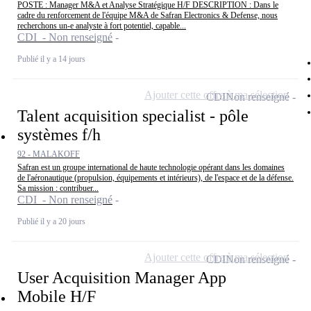
POSTE : Manager M&A et Analyse Stratégique H/F DESCRIPTION : Dans le
cadre du renforcement de l'équipe M&A de Safran Electronics & Defense, nous
recherchons un-e analyste à fort potentiel, capable...
CDI - Non renseigné
Publié il y a 14 jours
Ajouter cette offre à ma sélection
CDI
Non renseigné
Talent acquisition specialist - pôle
systèmes f/h
92 - MALAKOFF
Safran est un groupe international de haute technologie opérant dans les domaines
de l'aéronautique (propulsion, équipements et intérieurs), de l'espace et de la défense.
Sa mission : contribuer...
CDI - Non renseigné
Publié il y a 20 jours
Ajouter cette offre à ma sélection
CDI
Non renseigné
User Acquisition Manager App
Mobile H/F