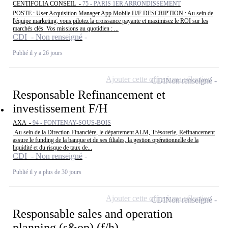
CENTIFOLIA CONSEIL -
75 - PARIS 1ER ARRONDISSEMENT
POSTE : User Acquisition Manager App Mobile H/F DESCRIPTION : Au sein de
l'équipe marketing, vous pilotez la croissance payante et maximisez le ROI sur les
marchés clés. Vos missions au quotidien : ...
CDI - Non renseigné
Publié il y a 26 jours
Ajouter cette offre à ma sélection
CDI
Non renseigné
Responsable Refinancement et
investissement F/H
AXA -
94 - FONTENAY-SOUS-BOIS
Au sein de la Direction Financière, le département ALM, Trésorerie, Refinancement
assure le funding de la banque et de ses filiales, la gestion opérationnelle de la
liquidité et du risque de taux de...
CDI - Non renseigné
Publié il y a plus de 30 jours
Ajouter cette offre à ma sélection
CDI
Non renseigné
Responsable sales and operation
planning (s&op) (f/h)