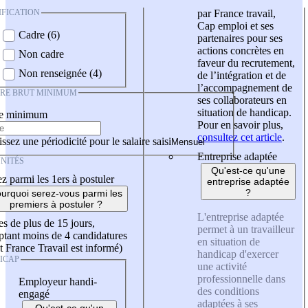
IFICATION
par France travail,
Cap emploi et ses
Cadre (6)
partenaires pour ses
actions concrètes en
Non cadre
faveur du recrutement,
Non renseignée (4)
de l’intégration et de
l’accompagnement de
IRE BRUT MINIMUM
ses collaborateurs en
situation de handicap.
re minimum
Pour en savoir plus,
consultez cet article
.
ssez une périodicité pour le salaire saisi
Entreprise adaptée
NITÉS
Qu'est-ce qu'une
z parmi les 1ers à postuler
entreprise adaptée
?
urquoi serez-vous parmi les
premiers à postuler ?
L'entreprise adaptée
es de plus de 15 jours,
permet à un travailleur
tant moins de 4 candidatures
en situation de
t France Travail est informé)
handicap d'exercer
ICAP
une activité
professionnelle dans
Employeur handi-
des conditions
engagé
adaptées à ses
Qu'est-ce qu'un