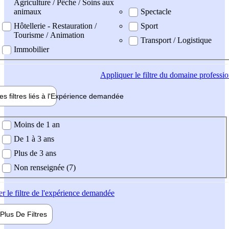
Agriculture / Pêche / Soins aux
animaux
Spectacle
Hôtellerie - Restauration /
Sport
Tourisme / Animation
Transport / Logistique
Immobilier
Appliquer
le filtre du domaine professi
es filtres liés à l'
Expérience
demandée
ience demandée
Moins de 1 an
De 1 à 3 ans
Plus de 3 ans
Non renseignée (7)
er
le filtre de l'expérience demandée
Plus De
Filtres