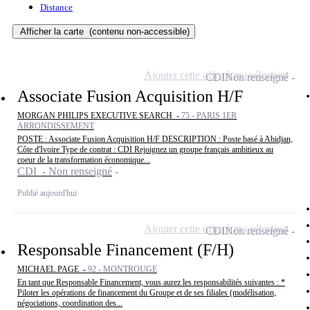
Distance
Afficher la carte
(contenu non-accessible)
Ajouter cette offre à ma sélection
CDI
Non renseigné
Associate Fusion Acquisition H/F
MORGAN PHILIPS EXECUTIVE SEARCH -
75 - PARIS 1ER
ARRONDISSEMENT
POSTE : Associate Fusion Acquisition H/F DESCRIPTION : Poste basé à Abidjan,
Côte d'Ivoire Type de contrat : CDI Rejoignez un groupe français ambitieux au
coeur de la transformation économique...
CDI - Non renseigné
Publié aujourd'hui
Ajouter cette offre à ma sélection
CDI
Non renseigné
Responsable Financement (F/H)
MICHAEL PAGE -
92 - MONTROUGE
En tant que Responsable Financement, vous aurez les responsabilités suivantes : *
Piloter les opérations de financement du Groupe et de ses filiales (modélisation,
négociations, coordination des...