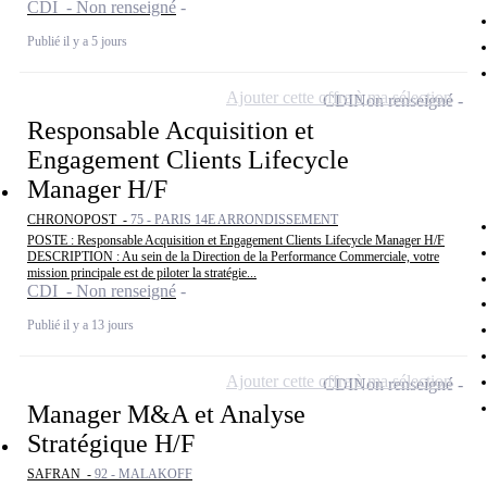
CDI - Non renseigné
Publié il y a 5 jours
Ajouter cette offre à ma sélection
CDI
Non renseigné
Responsable Acquisition et
Engagement Clients Lifecycle
Manager H/F
CHRONOPOST -
75 - PARIS 14E ARRONDISSEMENT
POSTE : Responsable Acquisition et Engagement Clients Lifecycle Manager H/F
DESCRIPTION : Au sein de la Direction de la Performance Commerciale, votre
mission principale est de piloter la stratégie...
CDI - Non renseigné
Publié il y a 13 jours
Ajouter cette offre à ma sélection
CDI
Non renseigné
Manager M&A et Analyse
Stratégique H/F
SAFRAN -
92 - MALAKOFF