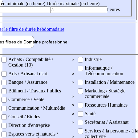
ée minimale (en heure)
Durée maximale (en heure)
heures
er
le filtre de durée hebdomadaire
les filtres de
Domaine pro
fessionnel
ne professionel
Achats / Comptabilité /
Industrie
Gestion (10)
Informatique /
Arts / Artisanat d'art
Télécommunication
Banque / Assurance
Installation / Maintenance
Bâtiment / Travaux Publics
Marketing / Stratégie
commerciale
Commerce / Vente
Ressources Humaines
Communication / Multimédia
Santé
Conseil / Etudes
Secrétariat / Assistanat
Direction d'entreprise
Services à la personne / à l
Espaces verts et naturels /
collectivité