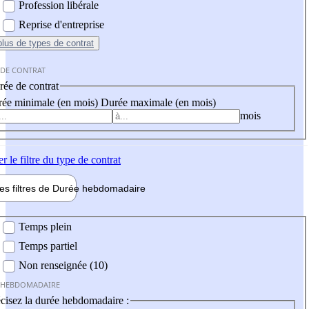
Profession libérale
Reprise d'entreprise
plus
de types de contrat
 DE CONTRAT
ée de contrat
ée minimale (en mois)
Durée maximale (en mois)
mois
er
le filtre du type de contrat
les filtres de
Durée hebdo
madaire
 hebdomadaire
Temps plein
Temps partiel
Non renseignée (10)
 HEBDOMADAIRE
cisez la durée hebdomadaire :