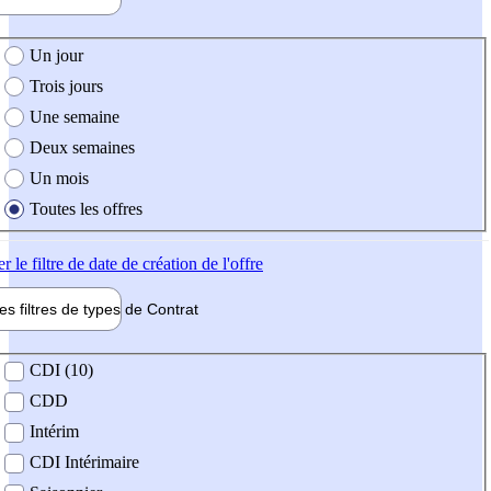
e création de l'offre
Un jour
Trois jours
Une semaine
Deux semaines
Un mois
Toutes les offres
er
le filtre de date de création de l'offre
les filtres de types de
Contrat
de contrat
CDI (10)
CDD
Intérim
CDI Intérimaire