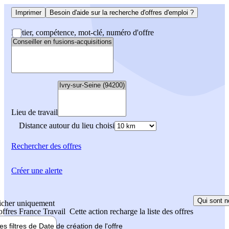
Imprimer
Besoin d'aide sur la recherche d'offres d'emploi ?
Métier, compétence, mot-clé, numéro d'offre
Lieu de travail
Distance autour du lieu choisi
Rechercher
des offres
Créer une alerte
Qui sont n
icher uniquement
 offres France Travail
Cette action recharge la liste des offres
les filtres de
Date de création
de l'offre