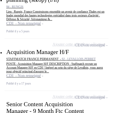
94 - RUNGIS
Lieu : Rungis, France Construisons ensemble un avenir de confiance Thales est un
leader mondial des hautes technologies spécialisé dans trois secteurs d'activité :
Défense & Sécurité, Aéronautique &...
CDI - Non renseigné
Publié il y a 5 jours
Ajouter cette offre à ma sélection
CDI
Non renseigné
Acquisition Manager H/F
STAFFMATCH FRANCE PERMANENT -
92 - LEVALLOIS-PERRET
POSTE : Acquisition Manager H/F DESCRIPTION : Staffmatch recrute un
Account Manager H/F en CDI ! Intégré au sein du siège de Levallois, vous aurez
pour objectif principal d'assurer le...
CDI - Non renseigné
Publié il y a 17 jours
Ajouter cette offre à ma sélection
CDI
Non renseigné
Senior Content Acquisition
Manager - 9 Month Ftc Content