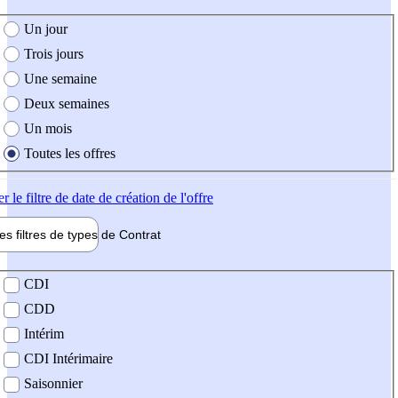
e création de l'offre
Un jour
Trois jours
Une semaine
Deux semaines
Un mois
Toutes les offres
er
le filtre de date de création de l'offre
les filtres de types de
Contrat
de contrat
CDI
CDD
Intérim
CDI Intérimaire
Saisonnier