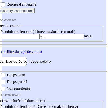
Reprise d'entreprise
plus
de types de contrat
 DE CONTRAT
ée de contrat
ée minimale (en mois)
Durée maximale (en mois)
mois
er
le filtre du type de contrat
les filtres de
Durée hebdo
madaire
 hebdomadaire
Temps plein
Temps partiel
Non renseignée
 HEBDOMADAIRE
cisez la durée hebdomadaire :
ée minimale (en heure)
Durée maximale (en heure)