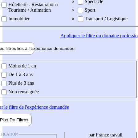
Spectacle
Hôtellerie - Restauration /
Tourisme / Animation
Sport
Immobilier
Transport / Logistique
Appliquer
le filtre du domaine professi
es filtres liés à l'
Expérience
demandée
ience demandée
Moins de 1 an
De 1 à 3 ans
Plus de 3 ans
Non renseignée
er
le filtre de l'expérience demandée
Plus De
Filtres
IFICATION
par France travail,