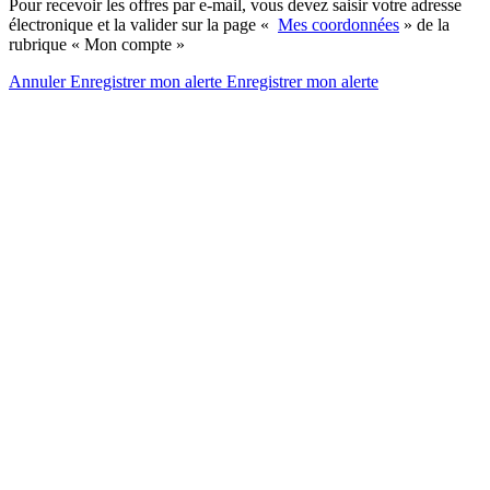
Pour recevoir les offres par e-mail, vous devez saisir votre adresse
électronique et la valider sur la page «
Mes coordonnées
» de la
rubrique « Mon compte »
Annuler
Enregistrer mon alerte
Enregistrer
mon alerte