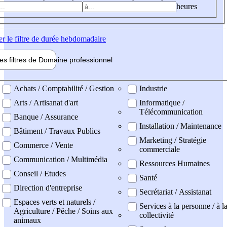
heures
er
le filtre de durée hebdomadaire
les filtres de
Domaine pro
fessionnel
ne professionel
Achats / Comptabilité / Gestion
Industrie
Arts / Artisanat d'art
Informatique /
Télécommunication
Banque / Assurance
Installation / Maintenance
Bâtiment / Travaux Publics
Marketing / Stratégie
Commerce / Vente
commerciale
Communication / Multimédia
Ressources Humaines
Conseil / Etudes
Santé
Direction d'entreprise
Secrétariat / Assistanat
Espaces verts et naturels /
Services à la personne / à l
Agriculture / Pêche / Soins aux
collectivité
animaux