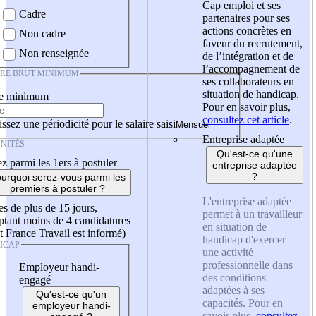
Cap emploi et ses
Cadre
partenaires pour ses
actions concrètes en
Non cadre
faveur du recrutement,
Non renseignée
de l’intégration et de
l’accompagnement de
IRE BRUT MINIMUM
ses collaborateurs en
situation de handicap.
re minimum
Pour en savoir plus,
consultez cet article
.
ssez une périodicité pour le salaire saisi
Entreprise adaptée
NITÉS
Qu'est-ce qu'une
z parmi les 1ers à postuler
entreprise adaptée
?
urquoi serez-vous parmi les
premiers à postuler ?
L'entreprise adaptée
es de plus de 15 jours,
permet à un travailleur
tant moins de 4 candidatures
en situation de
t France Travail est informé)
handicap d'exercer
ICAP
une activité
professionnelle dans
Employeur handi-
des conditions
engagé
adaptées à ses
Qu'est-ce qu'un
capacités. Pour en
employeur handi-
savoir plus,
consultez