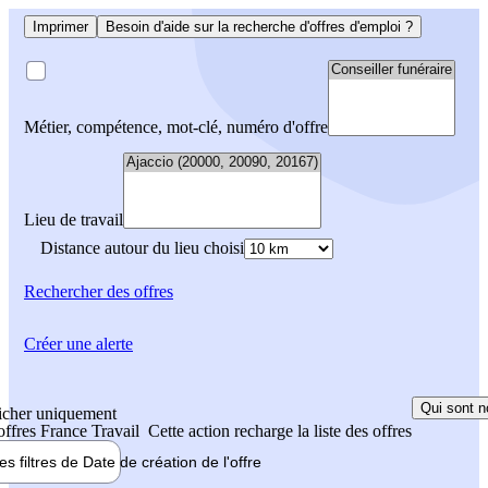
Imprimer
Besoin d'aide sur la recherche d'offres d'emploi ?
Métier, compétence, mot-clé, numéro d'offre
Lieu de travail
Distance autour du lieu choisi
Rechercher
des offres
Créer une alerte
Qui sont n
icher uniquement
 offres France Travail
Cette action recharge la liste des offres
les filtres de
Date de création
de l'offre