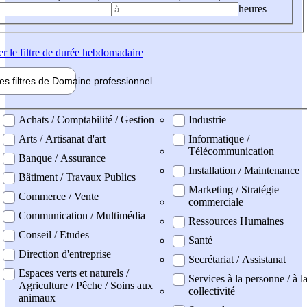
heures
er
le filtre de durée hebdomadaire
les filtres de
Domaine pro
fessionnel
ne professionel
Achats / Comptabilité / Gestion
Industrie
Arts / Artisanat d'art
Informatique /
Télécommunication
Banque / Assurance
Installation / Maintenance
Bâtiment / Travaux Publics
Marketing / Stratégie
Commerce / Vente
commerciale
Communication / Multimédia
Ressources Humaines
Conseil / Etudes
Santé
Direction d'entreprise
Secrétariat / Assistanat
Espaces verts et naturels /
Services à la personne / à l
Agriculture / Pêche / Soins aux
collectivité
animaux