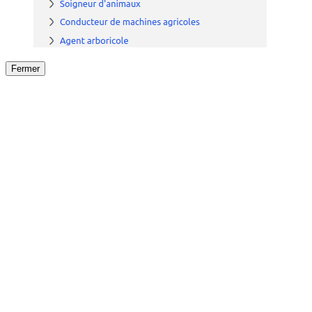
Fermer
Fermer
le détail de l'offre
/
Offre
sur
Offre précéden