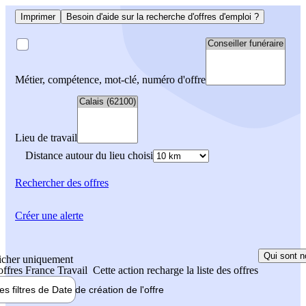
Imprimer
Besoin d'aide sur la recherche d'offres d'emploi ?
Métier, compétence, mot-clé, numéro d'offre
Lieu de travail
Distance autour du lieu choisi
Rechercher
des offres
Créer une alerte
Qui sont n
icher uniquement
 offres France Travail
Cette action recharge la liste des offres
les filtres de
Date de création
de l'offre