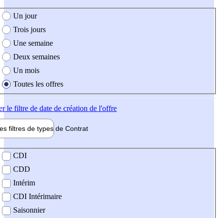
e création de l'offre
Un jour
Trois jours
Une semaine
Deux semaines
Un mois
Toutes les offres
er
le filtre de date de création de l'offre
les filtres de types de
Contrat
de contrat
CDI
CDD
Intérim
CDI Intérimaire
Saisonnier