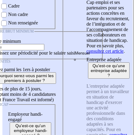
Cap emploi et ses
Cadre
partenaires pour ses
actions concrètes en
Non cadre
faveur du recrutement,
Non renseignée
de l’intégration et de
l’accompagnement de
IRE BRUT MINIMUM
ses collaborateurs en
situation de handicap.
re minimum
Pour en savoir plus,
consultez cet article
.
ssez une périodicité pour le salaire saisi
Entreprise adaptée
NITÉS
Qu'est-ce qu'une
z parmi les 1ers à postuler
entreprise adaptée
?
urquoi serez-vous parmi les
premiers à postuler ?
L'entreprise adaptée
es de plus de 15 jours,
permet à un travailleur
tant moins de 4 candidatures
en situation de
t France Travail est informé)
handicap d'exercer
ICAP
une activité
professionnelle dans
Employeur handi-
des conditions
engagé
adaptées à ses
Qu'est-ce qu'un
capacités. Pour en
employeur handi-
savoir plus,
consultez