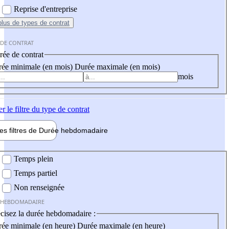
Reprise d'entreprise
plus
de types de contrat
 DE CONTRAT
ée de contrat
ée minimale (en mois)
Durée maximale (en mois)
mois
er
le filtre du type de contrat
les filtres de
Durée hebdo
madaire
 hebdomadaire
Temps plein
Temps partiel
Non renseignée
 HEBDOMADAIRE
cisez la durée hebdomadaire :
ée minimale (en heure)
Durée maximale (en heure)