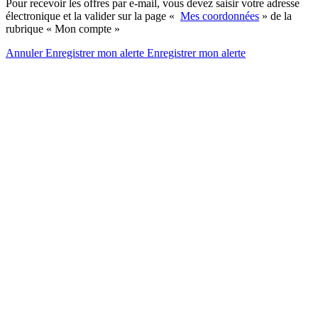
Pour recevoir les offres par e-mail, vous devez saisir votre adresse
électronique et la valider sur la page «
Mes coordonnées
» de la
rubrique « Mon compte »
Annuler
Enregistrer mon alerte
Enregistrer
mon alerte