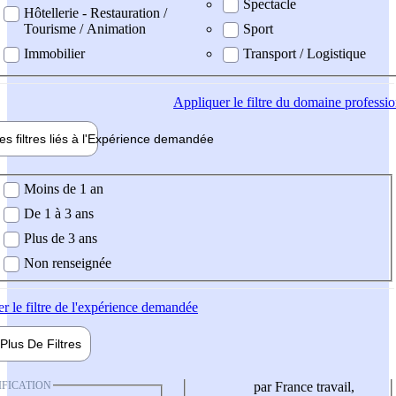
Spectacle
Hôtellerie - Restauration /
Tourisme / Animation
Sport
Immobilier
Transport / Logistique
Appliquer
le filtre du domaine professi
es filtres liés à l'
Expérience
demandée
ience demandée
Moins de 1 an
De 1 à 3 ans
Plus de 3 ans
Non renseignée
er
le filtre de l'expérience demandée
Plus De
Filtres
IFICATION
par France travail,