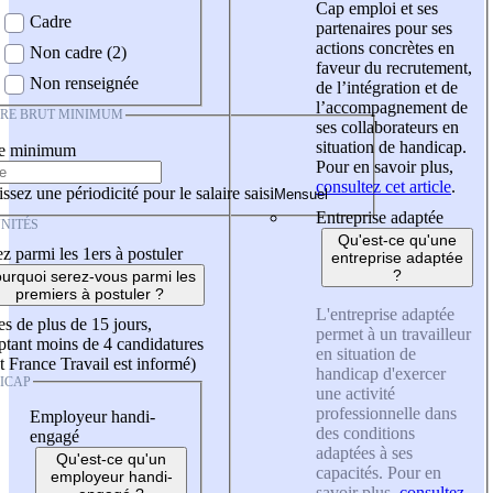
Cap emploi et ses
Cadre
partenaires pour ses
actions concrètes en
Non cadre (2)
faveur du recrutement,
Non renseignée
de l’intégration et de
l’accompagnement de
IRE BRUT MINIMUM
ses collaborateurs en
situation de handicap.
re minimum
Pour en savoir plus,
consultez cet article
.
ssez une périodicité pour le salaire saisi
Entreprise adaptée
NITÉS
Qu'est-ce qu'une
z parmi les 1ers à postuler
entreprise adaptée
?
urquoi serez-vous parmi les
premiers à postuler ?
L'entreprise adaptée
es de plus de 15 jours,
permet à un travailleur
tant moins de 4 candidatures
en situation de
t France Travail est informé)
handicap d'exercer
ICAP
une activité
professionnelle dans
Employeur handi-
des conditions
engagé
adaptées à ses
Qu'est-ce qu'un
capacités. Pour en
employeur handi-
savoir plus,
consultez