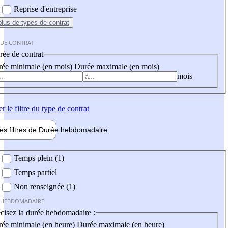
Reprise d'entreprise
plus
de types de contrat
 DE CONTRAT
ée de contrat
ée minimale (en mois)
Durée maximale (en mois)
mois
er
le filtre du type de contrat
les filtres de
Durée hebdo
madaire
 hebdomadaire
Temps plein (1)
Temps partiel
Non renseignée (1)
 HEBDOMADAIRE
cisez la durée hebdomadaire :
ée minimale (en heure)
Durée maximale (en heure)