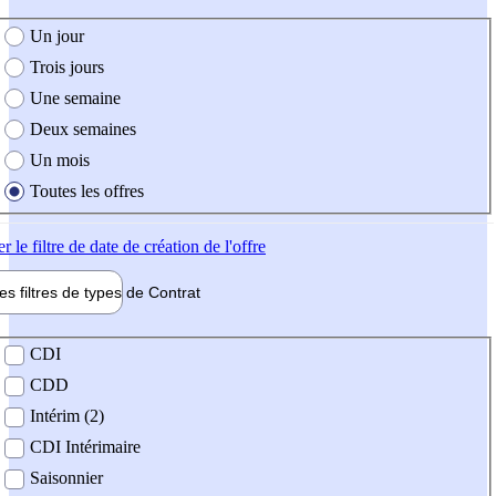
e création de l'offre
Un jour
Trois jours
Une semaine
Deux semaines
Un mois
Toutes les offres
er
le filtre de date de création de l'offre
les filtres de types de
Contrat
de contrat
CDI
CDD
Intérim (2)
CDI Intérimaire
Saisonnier