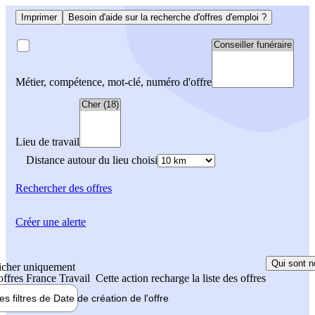
Imprimer
Besoin d'aide sur la recherche d'offres d'emploi ?
Métier, compétence, mot-clé, numéro d'offre
Lieu de travail
Distance autour du lieu choisi
Rechercher
des offres
Créer une alerte
Qui sont n
icher uniquement
 offres France Travail
Cette action recharge la liste des offres
les filtres de
Date de création
de l'offre