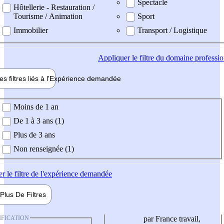
Spectacle
Hôtellerie - Restauration /
Tourisme / Animation
Sport
Immobilier
Transport / Logistique
Appliquer
le filtre du domaine professi
es filtres liés à l'
Expérience
demandée
ience demandée
Moins de 1 an
De 1 à 3 ans (1)
Plus de 3 ans
Non renseignée (1)
er
le filtre de l'expérience demandée
Plus De
Filtres
IFICATION
par France travail,