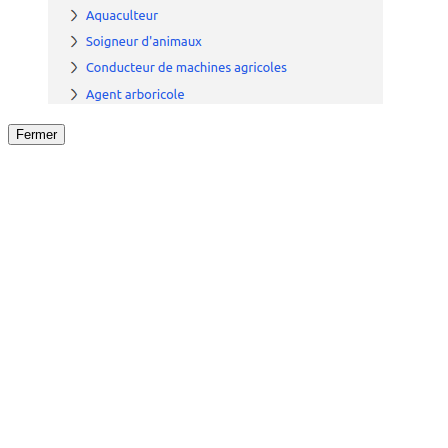
Fermer
Fermer
le détail de l'offre
/
Offre
sur
Offre précéden