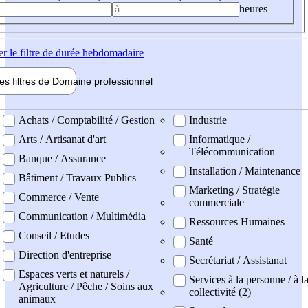
heures
er
le filtre de durée hebdomadaire
les filtres de
Domaine pro
fessionnel
ne professionel
Achats / Comptabilité / Gestion
Industrie
Arts / Artisanat d'art
Informatique /
Télécommunication
Banque / Assurance
Installation / Maintenance
Bâtiment / Travaux Publics
Marketing / Stratégie
Commerce / Vente
commerciale
Communication / Multimédia
Ressources Humaines
Conseil / Etudes
Santé
Direction d'entreprise
Secrétariat / Assistanat
Espaces verts et naturels /
Services à la personne / à l
Agriculture / Pêche / Soins aux
collectivité (2)
animaux