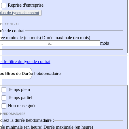
Reprise d'entreprise
plus
de types de contrat
 DE CONTRAT
ée de contrat
ée minimale (en mois)
Durée maximale (en mois)
mois
er
le filtre du type de contrat
les filtres de
Durée hebdo
madaire
 hebdomadaire
Temps plein
Temps partiel
Non renseignée
 HEBDOMADAIRE
cisez la durée hebdomadaire :
ée minimale (en heure)
Durée maximale (en heure)