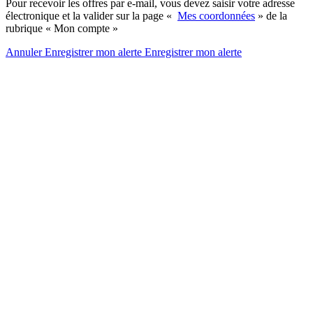
Pour recevoir les offres par e-mail, vous devez saisir votre adresse
électronique et la valider sur la page «
Mes coordonnées
» de la
rubrique « Mon compte »
Annuler
Enregistrer mon alerte
Enregistrer
mon alerte