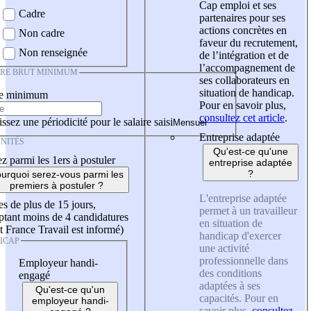
Cap emploi et ses
Cadre
partenaires pour ses
actions concrètes en
Non cadre
faveur du recrutement,
Non renseignée
de l’intégration et de
l’accompagnement de
IRE BRUT MINIMUM
ses collaborateurs en
situation de handicap.
re minimum
Pour en savoir plus,
consultez cet article
.
ssez une périodicité pour le salaire saisi
Entreprise adaptée
NITÉS
Qu'est-ce qu'une
z parmi les 1ers à postuler
entreprise adaptée
?
urquoi serez-vous parmi les
premiers à postuler ?
L'entreprise adaptée
es de plus de 15 jours,
permet à un travailleur
tant moins de 4 candidatures
en situation de
t France Travail est informé)
handicap d'exercer
ICAP
une activité
professionnelle dans
Employeur handi-
des conditions
engagé
adaptées à ses
Qu'est-ce qu'un
capacités. Pour en
employeur handi-
savoir plus,
consultez