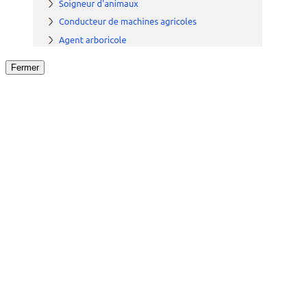
Fermer
Fermer
le détail de l'offre
/
Offre
sur
Offre précéden