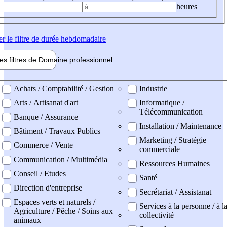
heures
er
le filtre de durée hebdomadaire
les filtres de
Domaine pro
fessionnel
ne professionel
Achats / Comptabilité / Gestion
Industrie
Arts / Artisanat d'art
Informatique /
Télécommunication
Banque / Assurance
Installation / Maintenance
Bâtiment / Travaux Publics
Marketing / Stratégie
Commerce / Vente
commerciale
Communication / Multimédia
Ressources Humaines
Conseil / Etudes
Santé
Direction d'entreprise
Secrétariat / Assistanat
Espaces verts et naturels /
Services à la personne / à l
Agriculture / Pêche / Soins aux
collectivité
animaux