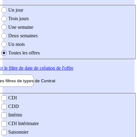
e création de l'offre
Un jour
Trois jours
Une semaine
Deux semaines
Un mois
Toutes les offres
er
le filtre de date de création de l'offre
les filtres de types de
Contrat
de contrat
CDI
CDD
Intérim
CDI Intérimaire
Saisonnier