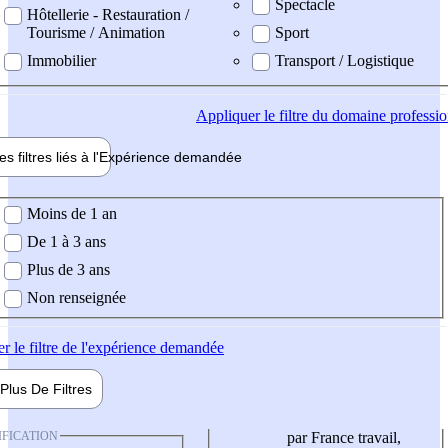
Spectacle
Hôtellerie - Restauration /
Tourisme / Animation
Sport
Immobilier
Transport / Logistique
Appliquer
le filtre du domaine professi
es filtres liés à l'
Expérience
demandée
ience demandée
Moins de 1 an
De 1 à 3 ans
Plus de 3 ans
Non renseignée
er
le filtre de l'expérience demandée
Plus De
Filtres
IFICATION
par France travail,