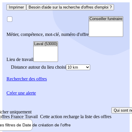
Imprimer
Besoin d'aide sur la recherche d'offres d'emploi ?
Métier, compétence, mot-clé, numéro d'offre
Lieu de travail
Distance autour du lieu choisi
Rechercher
des offres
Créer une alerte
Qui sont n
icher uniquement
 offres France Travail
Cette action recharge la liste des offres
les filtres de
Date de création
de l'offre