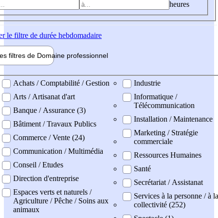
heures
er
le filtre de durée hebdomadaire
les filtres de
Domaine pro
fessionnel
ne professionel
Achats / Comptabilité / Gestion
Industrie
Arts / Artisanat d'art
Informatique /
Télécommunication
Banque / Assurance (3)
Installation / Maintenance
Bâtiment / Travaux Publics
Marketing / Stratégie
Commerce / Vente (24)
commerciale
Communication / Multimédia
Ressources Humaines
Conseil / Etudes
Santé
Direction d'entreprise
Secrétariat / Assistanat
Espaces verts et naturels /
Services à la personne / à l
Agriculture / Pêche / Soins aux
collectivité (252)
animaux