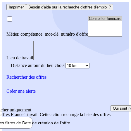
Imprimer
Besoin d'aide sur la recherche d'offres d'emploi ?
Métier, compétence, mot-clé, numéro d'offre
Lieu de travail
Distance autour du lieu choisi
Rechercher
des offres
Créer une alerte
Qui sont n
icher uniquement
 offres France Travail
Cette action recharge la liste des offres
les filtres de
Date de création
de l'offre