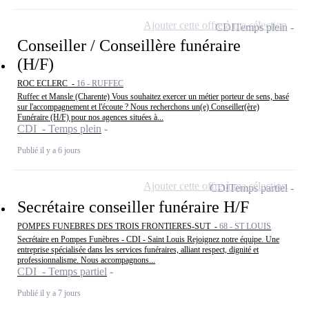
Ajouter cette offre à ma sélection
CDI
Temps plein
Conseiller / Conseillère funéraire
(H/F)
ROC ECLERC -
16 - RUFFEC
Ruffec et Mansle (Charente) Vous souhaitez exercer un métier porteur de sens, basé
sur l'accompagnement et l'écoute ? Nous recherchons un(e) Conseiller(ère)
Funéraire (H/F) pour nos agences situées à...
CDI - Temps plein
Publié il y a 6 jours
Ajouter cette offre à ma sélection
CDI
Temps partiel
Secrétaire conseiller funéraire H/F
POMPES FUNEBRES DES TROIS FRONTIERES-SUT -
68 - ST LOUIS
Secrétaire en Pompes Funèbres - CDI - Saint Louis Rejoignez notre équipe. Une
entreprise spécialisée dans les services funéraires, alliant respect, dignité et
professionnalisme. Nous accompagnons...
CDI - Temps partiel
Publié il y a 7 jours