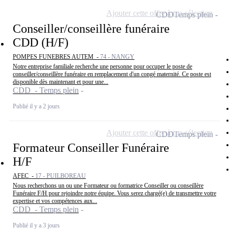
Ajouter cette offre à ma sélection
CDD
Temps plein
Conseiller/conseillère funéraire
CDD (H/F)
POMPES FUNEBRES AUTEM -
74 - NANGY
Notre entreprise familiale recherche une personne pour occuper le poste de
conseiller/conseillère funéraire en remplacement d'un congé maternité. Ce poste est
disponible dès maintenant et pour une...
CDD - Temps plein
Publié il y a 2 jours
Ajouter cette offre à ma sélection
CDD
Temps plein
Formateur Conseiller Funéraire
H/F
AFEC -
17 - PUILBOREAU
Nous recherchons un ou une Formateur ou formatrice Conseiller ou conseillère
Funéraire F/H pour rejoindre notre équipe. Vous serez chargé(e) de transmettre votre
expertise et vos compétences aux...
CDD - Temps plein
Publié il y a 3 jours