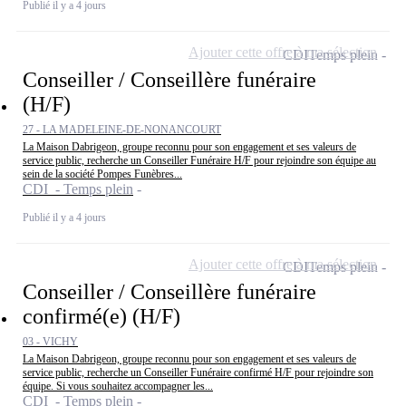
Publié il y a 4 jours
Ajouter cette offre à ma sélection
CDI
Temps plein
Conseiller / Conseillère funéraire
(H/F)
27 - LA MADELEINE-DE-NONANCOURT
La Maison Dabrigeon, groupe reconnu pour son engagement et ses valeurs de
service public, recherche un Conseiller Funéraire H/F pour rejoindre son équipe au
sein de la société Pompes Funèbres...
CDI - Temps plein
Publié il y a 4 jours
Ajouter cette offre à ma sélection
CDI
Temps plein
Conseiller / Conseillère funéraire
confirmé(e) (H/F)
03 - VICHY
La Maison Dabrigeon, groupe reconnu pour son engagement et ses valeurs de
service public, recherche un Conseiller Funéraire confirmé H/F pour rejoindre son
équipe. Si vous souhaitez accompagner les...
CDI - Temps plein