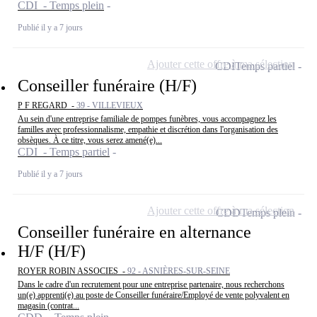
CDI - Temps plein
Publié il y a 7 jours
Ajouter cette offre à ma sélection
CDI
Temps partiel
Conseiller funéraire (H/F)
P F REGARD -
39 - VILLEVIEUX
Au sein d'une entreprise familiale de pompes funèbres, vous accompagnez les
familles avec professionnalisme, empathie et discrétion dans l'organisation des
obsèques. À ce titre, vous serez amené(e)...
CDI - Temps partiel
Publié il y a 7 jours
Ajouter cette offre à ma sélection
CDD
Temps plein
Conseiller funéraire en alternance
H/F (H/F)
ROYER ROBIN ASSOCIES -
92 - ASNIÈRES-SUR-SEINE
Dans le cadre d'un recrutement pour une entreprise partenaire, nous recherchons
un(e) apprenti(e) au poste de Conseiller funéraire/Employé de vente polyvalent en
magasin (contrat...