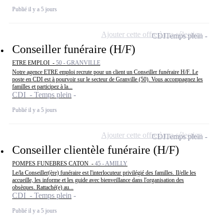
Publié il y a 5 jours
Ajouter cette offre à ma sélection
CDI
Temps plein
Conseiller funéraire (H/F)
ETRE EMPLOI -
50 - GRANVILLE
Notre agence ETRE emploi recrute pour un client un Conseiller funéraire H/F. Le
poste en CDI est à pourvoir sur le secteur de Granville (50). Vous accompagnez les
familles et participez à la...
CDI - Temps plein
Publié il y a 5 jours
Ajouter cette offre à ma sélection
CDI
Temps plein
Conseiller clientèle funéraire (H/F)
POMPES FUNEBRES CATON -
45 - AMILLY
Le/la Conseiller(ère) funéraire est l'interlocuteur privilégié des familles. Il/elle les
accueille, les informe et les guide avec bienveillance dans l'organisation des
obsèques. Rattaché(e) au...
CDI - Temps plein
Publié il y a 5 jours