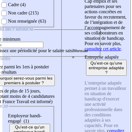
Cap emploi et ses
Cadre (4)
partenaires pour ses
actions concrètes en
Non cadre (215)
faveur du recrutement,
Non renseignée (63)
de l’intégration et de
l’accompagnement de
IRE BRUT MINIMUM
ses collaborateurs en
situation de handicap.
re minimum
Pour en savoir plus,
consultez cet article
.
ssez une périodicité pour le salaire saisi
Entreprise adaptée
NITÉS
Qu'est-ce qu'une
z parmi les 1ers à postuler
entreprise adaptée
)
résultats
?
urquoi serez-vous parmi les
L'entreprise adaptée
premiers à postuler ?
permet à un travailleur
es de plus de 15 jours,
en situation de
tant moins de 4 candidatures
handicap d'exercer
t France Travail est informé)
une activité
ICAP
professionnelle dans
des conditions
Employeur handi-
adaptées à ses
engagé (1)
capacités. Pour en
Qu'est-ce qu'un
savoir plus,
consultez
employeur handi-