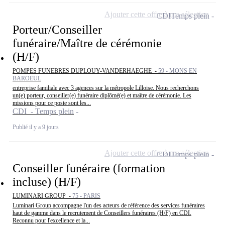
Ajouter cette offre à ma sélection
CDI
Temps plein
Porteur/Conseiller
funéraire/Maître de cérémonie
(H/F)
POMPES FUNEBRES DUPLOUY-VANDERHAEGHE -
59 - MONS EN
BAROEUL
entreprise familiale avec 3 agences sur la métropole Lilloise. Nous recherchons
un(e) porteur, conseiller(e) funéraire diplômé(e) et maître de cérémonie. Les
missions pour ce poste sont les...
CDI - Temps plein
Publié il y a 9 jours
Ajouter cette offre à ma sélection
CDI
Temps plein
Conseiller funéraire (formation
incluse) (H/F)
LUMINARI GROUP -
75 - PARIS
Luminari Group accompagne l'un des acteurs de référence des services funéraires
haut de gamme dans le recrutement de Conseillers funéraires (H/F) en CDI.
Reconnu pour l'excellence et la...