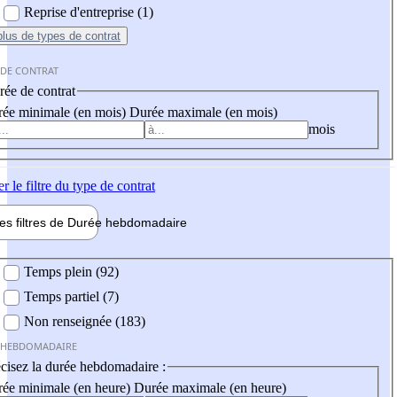
Reprise d'entreprise (1)
plus
de types de contrat
 DE CONTRAT
ée de contrat
ée minimale (en mois)
Durée maximale (en mois)
mois
er
le filtre du type de contrat
les filtres de
Durée hebdo
madaire
 hebdomadaire
Temps plein (92)
Temps partiel (7)
Non renseignée (183)
 HEBDOMADAIRE
cisez la durée hebdomadaire :
ée minimale (en heure)
Durée maximale (en heure)