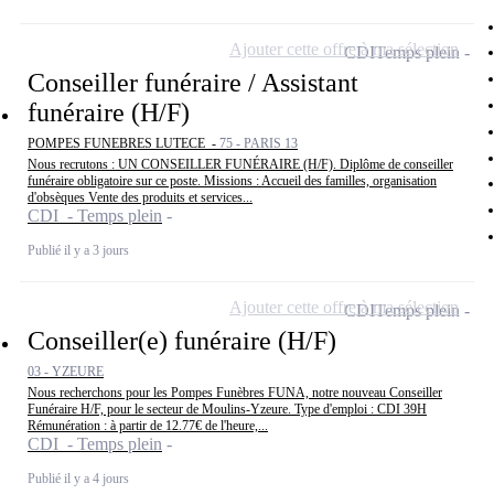
Ajouter cette offre à ma sélection
CDI
Temps plein
Conseiller funéraire / Assistant
funéraire (H/F)
POMPES FUNEBRES LUTECE -
75 - PARIS 13
Nous recrutons : UN CONSEILLER FUNÉRAIRE (H/F). Diplôme de conseiller
funéraire obligatoire sur ce poste. Missions : Accueil des familles, organisation
d'obsèques Vente des produits et services...
CDI - Temps plein
Publié il y a 3 jours
Ajouter cette offre à ma sélection
CDI
Temps plein
Conseiller(e) funéraire (H/F)
03 - YZEURE
Nous recherchons pour les Pompes Funèbres FUNA, notre nouveau Conseiller
Funéraire H/F, pour le secteur de Moulins-Yzeure. Type d'emploi : CDI 39H
Rémunération : à partir de 12.77€ de l'heure,...
CDI - Temps plein
Publié il y a 4 jours