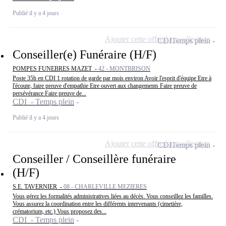
Publié il y a 4 jours
Ajouter cette offre à ma sélection
CDI
Temps plein
Conseiller(e) Funéraire (H/F)
POMPES FUNEBRES MAZET -
42 - MONTBRISON
Poste 35h en CDI 1 rotation de garde par mois environ Avoir l'esprit d'équipe Etre à
l'écoute, faire preuve d'empathie Etre ouvert aux changements Faire preuve de
persévérance Faire preuve de...
CDI - Temps plein
Publié il y a 4 jours
Ajouter cette offre à ma sélection
CDI
Temps plein
Conseiller / Conseillère funéraire
(H/F)
S.E. TAVERNIER -
08 - CHARLEVILLE MEZIERES
Vous gérez les formalités administratives liées au décès. Vous conseillez les familles.
Vous assurez la coordination entre les différents intervenants (cimetière,
crématorium, etc.) Vous proposez des...
CDI - Temps plein