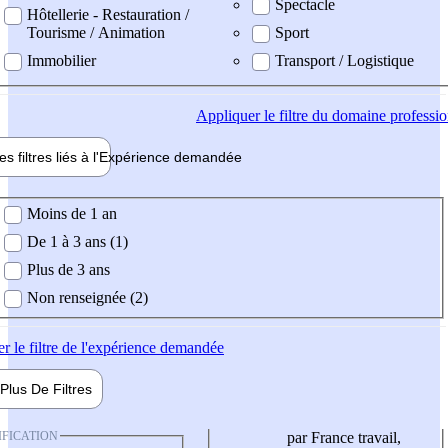
Spectacle
Hôtellerie - Restauration /
Tourisme / Animation
Sport
Immobilier
Transport / Logistique
Appliquer
le filtre du domaine professi
es filtres liés à l'
Expérience
demandée
ience demandée
Moins de 1 an
De 1 à 3 ans (1)
Plus de 3 ans
Non renseignée (2)
er
le filtre de l'expérience demandée
Plus De
Filtres
IFICATION
par France travail,