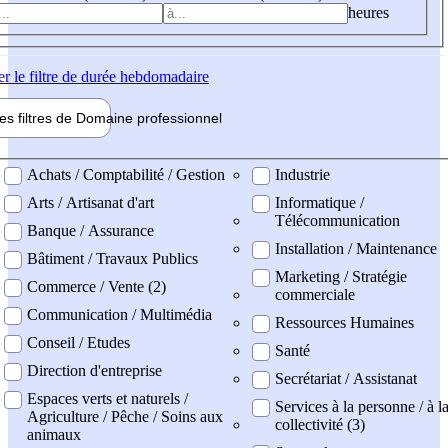
heures
er
le filtre de durée hebdomadaire
les filtres de
Domaine pro
fessionnel
ne professionel
Achats / Comptabilité / Gestion
Industrie
Arts / Artisanat d'art
Informatique /
Télécommunication
Banque / Assurance
Installation / Maintenance
Bâtiment / Travaux Publics
Marketing / Stratégie
Commerce / Vente (2)
commerciale
Communication / Multimédia
Ressources Humaines
Conseil / Etudes
Santé
Direction d'entreprise
Secrétariat / Assistanat
Espaces verts et naturels /
Services à la personne / à l
Agriculture / Pêche / Soins aux
collectivité (3)
animaux