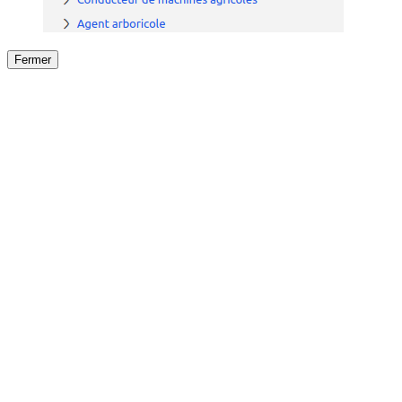
Fermer
Fermer
le détail de l'offre
/
Offre
sur
Offre précéden