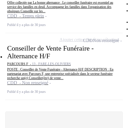
Offre collectée par La bonne alternance : Le conseiller funéraire est essentiel au
service des familles en deuil. Accompagne les familles dans l'organisation des
obsèques Conseille sur les...
CDD - Temps plein
Publié il y a plus de 30 jours
Ajouter cette offre à ma sélection
CDD
Non renseigné
Conseiller de Vente Funéraire -
Alternance H/F
PARCOURS F -
13 - FARE-LES-OLIVIERS
POSTE : Conseiller de Vente Funéraire - Alternance H/F DESCRIPTION : En
partenariat avec Parcours F, une entreprise spécialisée dans le secteur funéraire
recherche un(e) Conseiller(ère) de vente...
CDD - Non renseigné
Publié il y a plus de 30 jours