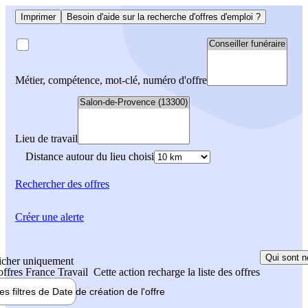
Imprimer
Besoin d'aide sur la recherche d'offres d'emploi ?
Métier, compétence, mot-clé, numéro d'offre
Lieu de travail
Distance autour du lieu choisi
Rechercher
des offres
Créer une alerte
Qui sont n
icher uniquement
 offres France Travail
Cette action recharge la liste des offres
les filtres de
Date de création
de l'offre