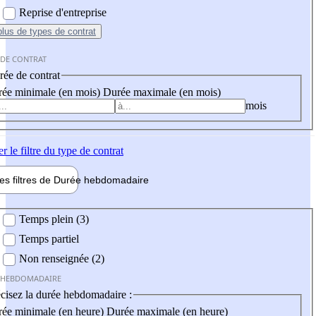
Reprise d'entreprise
plus
de types de contrat
 DE CONTRAT
ée de contrat
ée minimale (en mois)
Durée maximale (en mois)
mois
er
le filtre du type de contrat
les filtres de
Durée hebdo
madaire
 hebdomadaire
Temps plein (3)
Temps partiel
Non renseignée (2)
 HEBDOMADAIRE
cisez la durée hebdomadaire :
ée minimale (en heure)
Durée maximale (en heure)