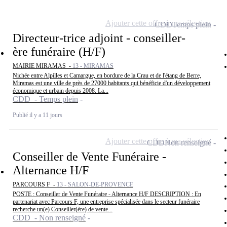
Ajouter cette offre à ma sélection
CDD
Temps plein
Directeur-trice adjoint - conseiller-
ère funéraire (H/F)
MAIRIE MIRAMAS -
13 - MIRAMAS
Nichée entre Alpilles et Camargue, en bordure de la Crau et de l'étang de Berre,
Miramas est une ville de près de 27000 habitants qui bénéficie d'un développement
économique et urbain depuis 2008. La...
CDD - Temps plein
Publié il y a 11 jours
Ajouter cette offre à ma sélection
CDD
Non renseigné
Conseiller de Vente Funéraire -
Alternance H/F
PARCOURS F -
13 - SALON-DE-PROVENCE
POSTE : Conseiller de Vente Funéraire - Alternance H/F DESCRIPTION : En
partenariat avec Parcours F, une entreprise spécialisée dans le secteur funéraire
recherche un(e) Conseiller(ère) de vente...
CDD - Non renseigné