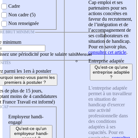
Cap emploi et ses
Cadre
partenaires pour ses
actions concrètes en
Non cadre (5)
faveur du recrutement,
Non renseignée
de l’intégration et de
l’accompagnement de
IRE BRUT MINIMUM
ses collaborateurs en
situation de handicap.
re minimum
Pour en savoir plus,
consultez cet article
.
ssez une périodicité pour le salaire saisi
Entreprise adaptée
NITÉS
Qu'est-ce qu'une
z parmi les 1ers à postuler
entreprise adaptée
?
urquoi serez-vous parmi les
premiers à postuler ?
L'entreprise adaptée
es de plus de 15 jours,
permet à un travailleur
tant moins de 4 candidatures
en situation de
t France Travail est informé)
handicap d'exercer
ICAP
une activité
professionnelle dans
Employeur handi-
des conditions
engagé
adaptées à ses
Qu'est-ce qu'un
capacités. Pour en
employeur handi-
savoir plus,
consultez