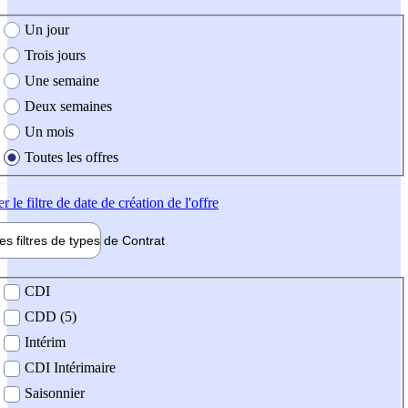
e création de l'offre
Un jour
Trois jours
Une semaine
Deux semaines
Un mois
Toutes les offres
er
le filtre de date de création de l'offre
les filtres de types de
Contrat
de contrat
CDI
CDD (5)
Intérim
CDI Intérimaire
Saisonnier