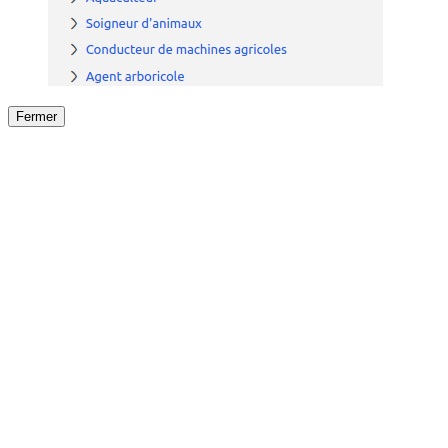
Fermer
Fermer
le détail de l'offre
/
Offre
sur
Offre précéden