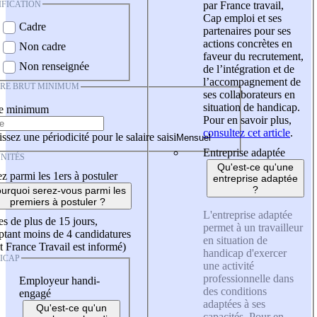
IFICATION
par France travail,
Cap emploi et ses
Cadre
partenaires pour ses
actions concrètes en
Non cadre
faveur du recrutement,
Non renseignée
de l’intégration et de
l’accompagnement de
IRE BRUT MINIMUM
ses collaborateurs en
situation de handicap.
re minimum
Pour en savoir plus,
consultez cet article
.
ssez une périodicité pour le salaire saisi
Entreprise adaptée
NITÉS
Qu'est-ce qu'une
z parmi les 1ers à postuler
entreprise adaptée
?
urquoi serez-vous parmi les
premiers à postuler ?
L'entreprise adaptée
es de plus de 15 jours,
permet à un travailleur
tant moins de 4 candidatures
en situation de
t France Travail est informé)
handicap d'exercer
ICAP
une activité
professionnelle dans
Employeur handi-
des conditions
engagé
adaptées à ses
Qu'est-ce qu'un
capacités. Pour en