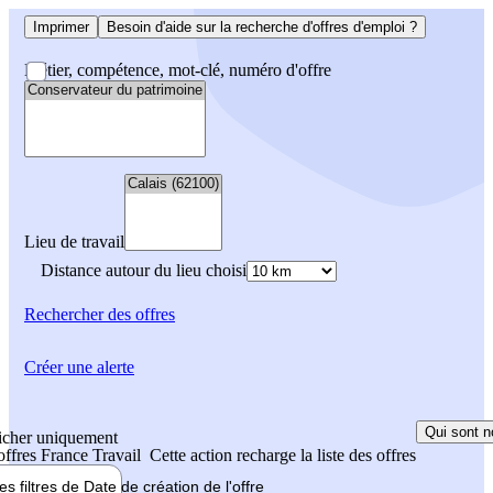
Imprimer
Besoin d'aide sur la recherche d'offres d'emploi ?
Métier, compétence, mot-clé, numéro d'offre
Lieu de travail
Distance autour du lieu choisi
Rechercher
des offres
Créer une alerte
Qui sont n
icher uniquement
 offres France Travail
Cette action recharge la liste des offres
les filtres de
Date de création
de l'offre