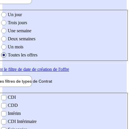
e création de l'offre
Un jour
Trois jours
Une semaine
Deux semaines
Un mois
Toutes les offres
er
le filtre de date de création de l'offre
les filtres de types de
Contrat
de contrat
CDI
CDD
Intérim
CDI Intérimaire