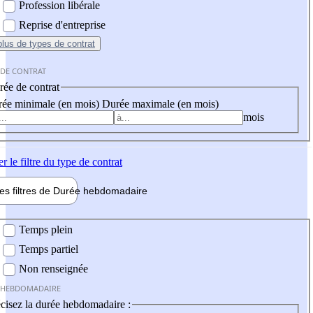
Profession libérale
Reprise d'entreprise
plus
de types de contrat
 DE CONTRAT
ée de contrat
ée minimale (en mois)
Durée maximale (en mois)
mois
er
le filtre du type de contrat
les filtres de
Durée hebdo
madaire
 hebdomadaire
Temps plein
Temps partiel
Non renseignée
 HEBDOMADAIRE
cisez la durée hebdomadaire :