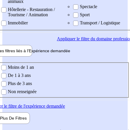
animaux
Spectacle
Hôtellerie - Restauration /
Tourisme / Animation
Sport
Immobilier
Transport / Logistique
Appliquer
le filtre du domaine professi
es filtres liés à l'
Expérience
demandée
ience demandée
Moins de 1 an
De 1 à 3 ans
Plus de 3 ans
Non renseignée
er
le filtre de l'expérience demandée
Plus De
Filtres