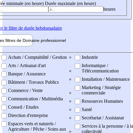
ée minimale (en heure)
Durée maximale (en heure)
heures
er
le filtre de durée hebdomadaire
les filtres de
Domaine pro
fessionnel
ne professionel
Achats / Comptabilité / Gestion
Industrie
Arts / Artisanat d'art
Informatique /
Télécommunication
Banque / Assurance
Installation / Maintenance
Bâtiment / Travaux Publics
Marketing / Stratégie
Commerce / Vente
commerciale
Communication / Multimédia
Ressources Humaines
Conseil / Etudes
Santé
Direction d'entreprise
Secrétariat / Assistanat
Espaces verts et naturels /
Services à la personne / à l
Agriculture / Pêche / Soins aux
collectivité