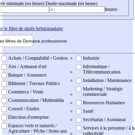
ée minimale (en heure)
Durée maximale (en heure)
heures
er
le filtre de durée hebdomadaire
les filtres de
Domaine pro
fessionnel
ne professionel
Achats / Comptabilité / Gestion
Industrie
Arts / Artisanat d'art
Informatique /
Télécommunication
Banque / Assurance
Installation / Maintenance
Bâtiment / Travaux Publics
Marketing / Stratégie
Commerce / Vente
commerciale
Communication / Multimédia
Ressources Humaines
Conseil / Etudes
Santé
Direction d'entreprise
Secrétariat / Assistanat
Espaces verts et naturels /
Services à la personne / à l
Agriculture / Pêche / Soins aux
collectivité