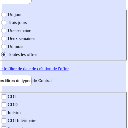
e création de l'offre
Un jour
Trois jours
Une semaine
Deux semaines
Un mois
Toutes les offres
er
le filtre de date de création de l'offre
les filtres de types de
Contrat
de contrat
CDI
CDD
Intérim
CDI Intérimaire