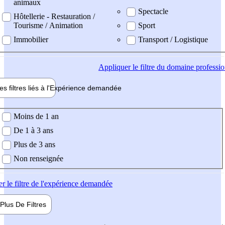
animaux
Spectacle
Hôtellerie - Restauration /
Tourisme / Animation
Sport
Immobilier
Transport / Logistique
Appliquer
le filtre du domaine professi
es filtres liés à l'
Expérience
demandée
ience demandée
Moins de 1 an
De 1 à 3 ans
Plus de 3 ans
Non renseignée
er
le filtre de l'expérience demandée
Plus De
Filtres