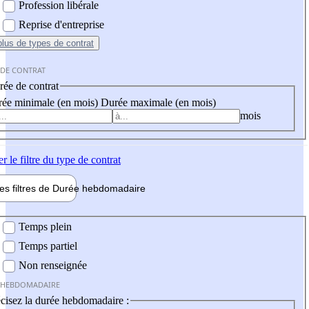
Profession libérale
Reprise d'entreprise
plus
de types de contrat
 DE CONTRAT
ée de contrat
ée minimale (en mois)
Durée maximale (en mois)
mois
er
le filtre du type de contrat
les filtres de
Durée hebdo
madaire
 hebdomadaire
Temps plein
Temps partiel
Non renseignée
 HEBDOMADAIRE
cisez la durée hebdomadaire :