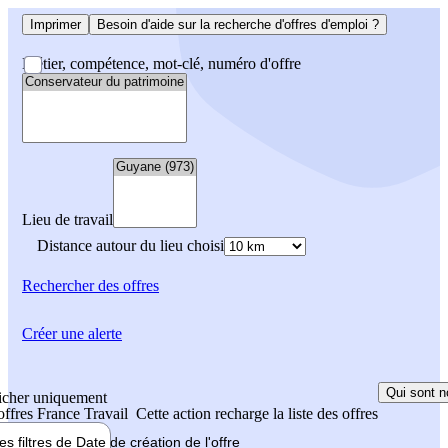
Imprimer
Besoin d'aide sur la recherche d'offres d'emploi ?
Métier, compétence, mot-clé, numéro d'offre
Lieu de travail
Distance autour du lieu choisi
Rechercher
des offres
Créer une alerte
Qui sont n
icher uniquement
 offres France Travail
Cette action recharge la liste des offres
les filtres de
Date de création
de l'offre