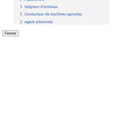
Fermer
Fermer
le détail de l'offre
/
Offre
sur
Offre précéden