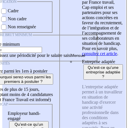
IFICATION
par France travail,
Cap emploi et ses
Cadre
partenaires pour ses
actions concrètes en
Non cadre
faveur du recrutement,
Non renseignée
de l’intégration et de
l’accompagnement de
IRE BRUT MINIMUM
ses collaborateurs en
situation de handicap.
re minimum
Pour en savoir plus,
consultez cet article
.
ssez une périodicité pour le salaire saisi
Entreprise adaptée
NITÉS
Qu'est-ce qu'une
z parmi les 1ers à postuler
entreprise adaptée
?
urquoi serez-vous parmi les
premiers à postuler ?
L'entreprise adaptée
es de plus de 15 jours,
permet à un travailleur
tant moins de 4 candidatures
en situation de
t France Travail est informé)
handicap d'exercer
ICAP
une activité
professionnelle dans
Employeur handi-
des conditions
engagé
adaptées à ses
Qu'est-ce qu'un
capacités. Pour en